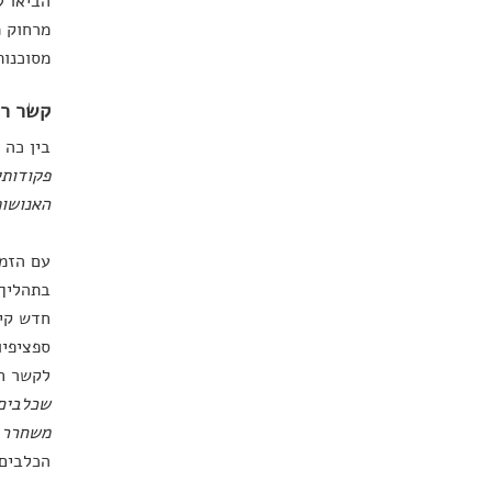
הביאו ל
מרחוק מ
מסוכנות
קשר רא
בין כה 
פקודותי
האנושות
עם הזמן
בתהליך 
חדש קיי
ספציפיו
לקשר חס
שכלבים 
משחרר א
הכלבים 