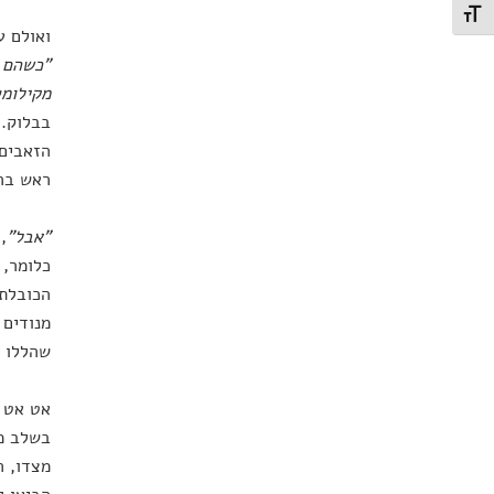
תג גודל גופן
ואולם ע
מקילומט
בבלוק. 
הזאבים 
ראש ברא
"אבל"
,
כלומר, 
הכובלת 
מנודים 
שהללו י
אט אט ל
בשלב מס
מצדו, ה