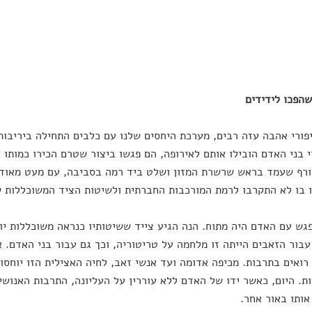
שהפכו לידידים
 בני האדם הובילו אותם לאירופה, הם פגשו ביצור שטרם הכירו כמותו
רף שעמד בראש שרשרת המזון ושלט ביד רמה בסביבה, עם מעט מאוד 
בו לא התקרבו לרמת המורכבות החברתית ולשיטות הציד המשוכללות ש
גש עם האדם היה מתוח. הנה הגיע צייד ששיטותיו כנראה משוכללות יו
עבור הזאבים הייתה זו מלחמה על טריטוריה, וכך גם עבור בני האדם. 
 רואים בתרבות. מכיפה אדומה ועד אנשי זאב, לחיה האצילית הזו יוחסו 
ת. היום, כאשר ידו של האדם ללא עוררין על העליונה, התרבות האנוש
אותו באור אחר.