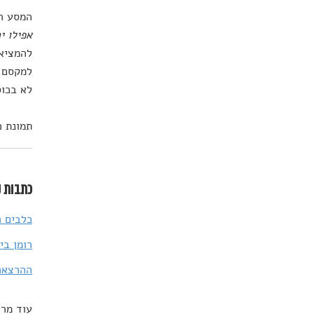
המסע הה
אפילו י
להמציא 
למקסם א
לא בכוס
תמונת כותרת: erstock
כתבות נ
כלבים ה
רומן בי
ההרצאה השבועית של TED: ה
עוד מרד