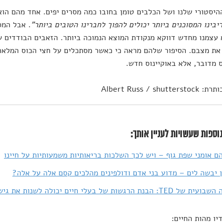
יסטורי שלנו ושל הכלבים טומן בחובו כמה מסרים יפים. אחד מהם הו
ריבינו המסוכנים ביותר יכולים להפוך לחברינו הטובים ביותר"
. אבל המס
עצמנו מחדש דווקא מנקודת המוצא הנמוכה ביותר. הזאבים הבודדים ש
ת מצבם. הסיפור שלהם מראה כי כאשר מסתכלים על חצי הכוס המלאה, 
 מדובר, אלא באוקיינוס חדש.
Albert Russ / shutt
וספות שעשויות לעניין אותך:
ם אומני שפת גוף – ויש לכך השלכות בריאותיות משמעותיות על חיינו
ן יבשה לים – מדוע בני אדם ודולפינים מהלכים קסם אלה על אלה?
בנת הרגשות של בעלי חיים יכולה לשנות את גישתנו לעולם
יו מהות החיים: