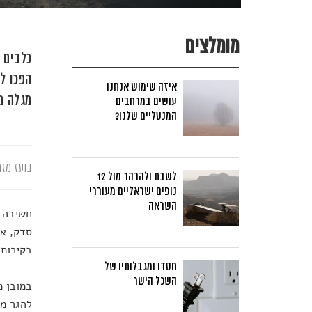
מומלצים
כלבים 
איזה שימוש אנחנו
מגלה מ
עושים במרחבים
המנטליים שלנו?
בועז מזר
לשבת ולהרהר מול 12
נופים ישראליים מעוררי
השראה
חשיבה מ
סדק, אנ
בקירותי
חסדו ומגבלותיו של
השכל הישר
במובן מ
להגר מא