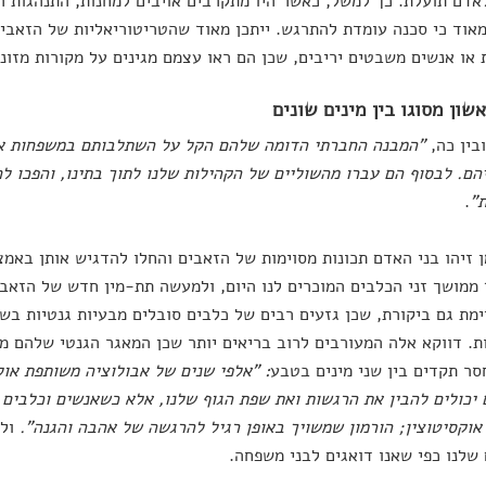
אדם תועלת. כך למשל, כאשר היו מתקרבים אויבים למחנות, התנהגות 
אוד כי סכנה עומדת להתרגש. ייתכן מאוד שהטריטוריאליות של הזאבים
 או אנשים משבטים יריבים, שכן הם ראו עצמם מגינים על מקורות מזונם
שון מסוגו בין מינים שונים
ובין כה,
"המבנה החברתי הדומה שלהם הקל על השתלבותם במשפחות אנו
הם. לבסוף הם עברו מהשוליים של הקהילות שלנו לתוך בתינו, והפכו ל
"
.
 זיהו בני האדם תכונות מסוימות של הזאבים והחלו להדגיש אותן באמצ
ממושך זני הכלבים המוכרים לנו היום, ולמעשה תת-מין חדש של הזאב
מת גם ביקורת, שכן גזעים רבים של כלבים סובלים מבעיות גנטיות בשל 
ת. דווקא אלה המעורבים לרוב בריאים יותר שכן המאגר הגנטי שלהם מגו
ר תקדים בין שני מינים בטבע
: "אלפי שנים של אבולוציה משותפת אולי
יכולים להבין את הרגשות ואת שפת הגוף שלנו, אלא כשאנשים וכלבים 
וקסיטוצין; הורמון שמשויך באופן רגיל להרגשה של אהבה והגנה".
ול
שלנו כפי שאנו דואגים לבני משפחה.