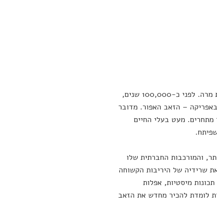
כמו בסיפורי אהבה עזה רבים, מערכת היחסים שלנו עם כלבים התחילה ביריבות מרה. לפני כ-100,000 שנים,
 באפריקה – הזאב האפור. מדובר
מתחרים. מעט בעלי החיים
פיתח.
תר, והמורכבות החברתית שלו
את שרידיה של היריבות הקשוחה
תכונות מיסטיות, אפלות
ית לומדת להכיר מחדש את הזאב