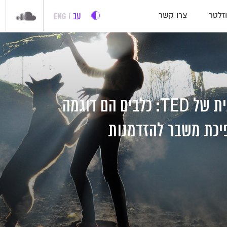
עב
ENG
זלטר
צרו קשר
ההרצאה השבועית של TED: כלבים הם דוגמה
יכת משבר להזדמנות