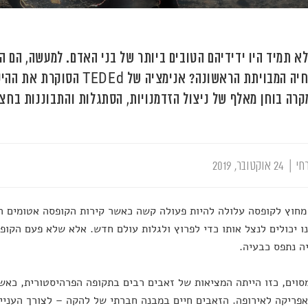
לא תמיד היו ידידיהם הטובים ביותר של בני האדם. למעשה, הם הת
הפכו לחיה המבויתת הראשונה? אנימצ
קרה בוחן מאלף של ניצול הזדמנויות, הסתגלות והתבוננות בחצי
חי
|
24 אוקטובר, 2019
חוץ לקופסה עלולה להיות פעולה קשה כאשר קירות הקופסה אטומים הר
ו יכולים לנצל אותו כדי לפרוץ ולגלות עולם חדש. אלא שלא פעם הקופ
ה נתפס כבעיה.
סוים, כזו הייתה המציאות של זאבים רבים בתקופה הפרהיסטורית, כאש
פריקה לאירופה. הזאבים חיים במבנה חברתי של להקה – לצורך העניין