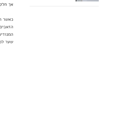
אך חלק 
כאשר הג
המנודים
שער למ