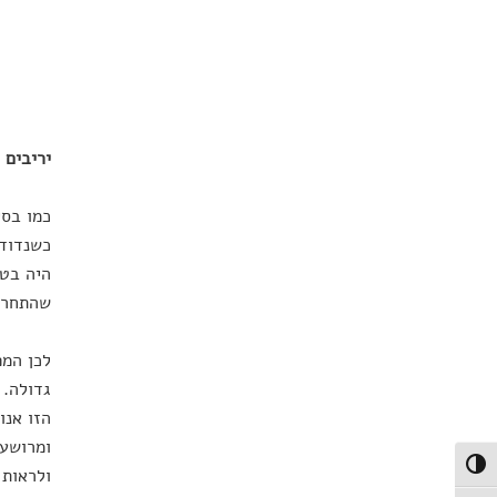
יריבים 
כשנדודי
היה בטו
שהתחרו 
לכן המפ
גדולה. 
הזו אנו
ומרושעו
פעל/כבה ניגודיות גבוהה
ולראות 