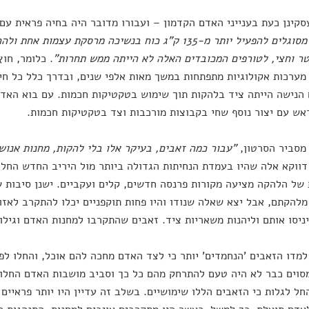
סקינן כעת בענייני האדם הקדמון – ועבורו מדובר היה בחיה פראית עם 
"כשהם מסוגלים להפעיל יותר מ-135 ק"ג כוח בנשיכה מרסקת עצ
ר וחצי, לטורפים המכובדים האלה לא הייתה ממש תחרות"
. כלומר, חו
מערכות אקולוגיות מתפתחות במשך מאות אלפי שנים, ובדרך כלל כל חי
הנישה הייתה ציד בלהקות תוך שימוש בטקטיקות חכמות. עם בוא האדם
ש עם יצור נוסף שחי בקבוצות מורכבות וצד בטקטיקות חכמות.
 מסביר הסרטון,
"עבור כמה זאבים, בעיקר אלו בלי להקות, מחנות אנוש
דווקא אלה שהיו בעמדת הנחיתות הגדולה ביותר מול היריב החדש החלו
של הלהקה מציעה מקורות פרנסה חדשים, קלים ועקביים. ישנן סיבות ש
מלהקתם, אבל יצא שאלה שנודו והיו פחות תוקפניים יכלו להתקרב לאזו
ניסו אותם וליהנות משאריות ציד. זאבים שהתקרבו למחנות האדם וגילו 
מדו הזאבים 'הנחמדים' יותר כי לצד האדם מחכה להם אוכל, והחלו לפ
וים כבר לא היה טעם להתרחק מהם כל כך וסביב מושבות האדם החלו 
חל לגלות כי הזאבים הללו שימושיים. בשלב זה עדיין היו יותר פראיים