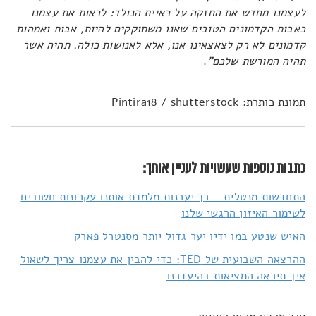
לעצמנו מחדש את החזקה על ראיית הנולד: לראות את עצמנו
כאבות הקדמונים הטובים שאנו משתוקקים להיות, אבות ואמהות
קדמונים לא רק לצאצאינו אנו, אלא לאנושות כולה. תהיה אשר
תהיה המורשת שלכם"
.
תמונת כותרת: Pintira18 / shutterstock
כתבות נוספות שעשויות לעניין אותך:
התחדשות מנטלית – כך יערנות מלמדת אותנו עקרונות חשובים
לשימור האיזון הרגשי שלנו
האיש שנטע במו ידיו יער גדול יותר מסנטרל פארק
ההרצאה השבועית של TED: כדי להבין את עצמנו צריך לשאול
איך תיראה המציאות בהיעדרנו