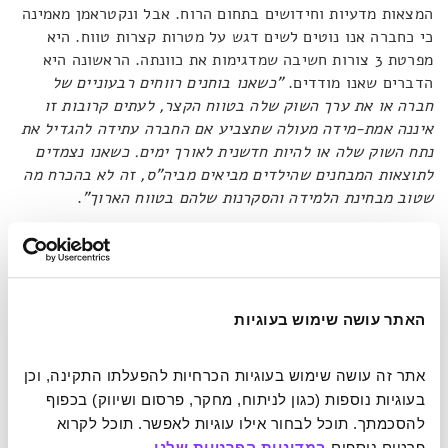
המצאות מדעיות וחידושים בתחום הרוח. אבל ונקטראמן מאמינה
כי כחברה אנו נוטים לשים דגש על מטרות קצרות טווח. היא
מפרטת 3 צורות חשיבה שמדגימות את כוונתה. הראשונה היא
הדברים שאנו מודדים.
"כשאנו בוחנים רווחים רבעוניים של
חברה או את ערך השוק שלה בטווח הקצר, לעתים קרובות זו
איננה אמת-מידה מעולה שתצביע אם החברה עתידה להגדיל את
נתח השוק שלה או להיות חדשנית לאורך ימים. כשאנו נצמדים
לתוצאות המבחנים שהילדים מביאים מביה"ס, זה לא בהכרח מה
שטוב מבחינת הלמידה והסקרנות שלהם בטווח הארוך"
.
צורת החשיבה השנייה נובעת מהמדדים, והיא התגמול.
"כשאנו
מהללים מנהיגה בפוליטיקה או בעסקים על האסון שהיא זה עתה
תיקנה או על ההכרזה האחרונה שלה, איננו נותנים לאותה
האתר עושה שימוש בעוגיות
מנהיגה סיבה להשקיע מלכתחילה במניעת אסונות כאלה"
.
ולבסוף, צורת החשיבה השלישית היא שימוש צר בדמיון.
"כשאנו
אכן חושבים על העתיד, אנו נוטים להתמקד בחיזוי מה בדיוק
אתר זה עושה שימוש בעוגיות הכרחיות להפעלתו התקינה, וכן 
עומד לקרות […] אבל אנו מקדישים הרבה פחות זמן כדי לדמיין
בעוגיות נוספות (כגון לניתוח, מחקר, פרסום ושיווק) בכפוף 
את כל האפשרויות הטמונות בעתיד"
. במילים אחרות,
"מה
להסכמתך. תוכל לבחור אילו עוגיות לאפשר. תוכל לקרוא 
שאנחנו לא מצליחים לדמיין"
. היא מזכירה את התפשטות מגפת
פרטים נוספים 
במדיניות הפרטיות שלנו
.