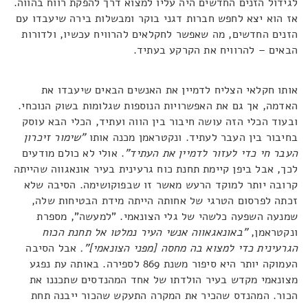
לגידול הזנים החדשים היה עליו למצוא דרך להפקת רווח בהווה.
אז הוא יצא לחפש חברות דגני בוקר ומבשלות בירה שיעבדו עם
הזנים החדשים, מה שאפשר לחקלאים להרוויח עכשיו, ולדורות
הבאים – להרוויח את הקרקע בעתיד.
אותו חקלאי הצליח לדמיין את האנשים הבאים שיעבדו את
האדמה, אך גם את האפשרויות הנוספות שגלומות בשוק הנוכחי.
ובעוד הכלי הזה עושה חיבור בין הווה ועתיד, הכלי הבא עוסק
בחיבור בין העבר לעתיד. ונקטראמן מכנה אותו
"שימור זיכרון
העבר חי כדי לעזור לדמיין את העתיד"
. אולי לא כולם מודעים
לכך, אבל ביפן קיימת תחנת כוח גרעינית בעיר אונאגווה שהייתה
קרובה יותר למוקד הרעש מאשר זו שבפוקושימה. הסיבה שלא
זכתה לפרסום הטרגי של אחותה הייתה מידת הבטיחות שלה,
שמנעה השפעה כלשהי של גלי הצונאמי. "למעשה", מספרת
ונקטראמן,
"באונאגאווה אנשי העיר נמלטו אל תחנת הכוח
הגרעינית כדי למצוא בה מחסה [מפני הצונאמי]".
אבל הסיבה
העמוקה יותר היא סיפור משנת 869 לספירה. באותה עת נפגע
מצונאמי מקדש בעיר הולדתו של אחד המהנדסים שתכננו את
הכור. המהנדס שהכיר את המקרה התעקש שהכור ייבנה תחת