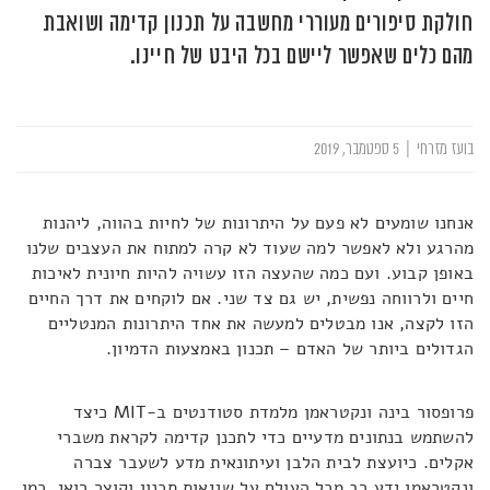
חולקת סיפורים מעוררי מחשבה על תכנון קדימה ושואבת
מהם כלים שאפשר ליישם בכל היבט של חיינו.
בועז מזרחי
|
5 ספטמבר, 2019
אנחנו שומעים לא פעם על היתרונות של לחיות בהווה, ליהנות
מהרגע ולא לאפשר למה שעוד לא קרה למתוח את העצבים שלנו
באופן קבוע. ועם כמה שהעצה הזו עשויה להיות חיונית לאיכות
חיים ולרווחה נפשית, יש גם צד שני. אם לוקחים את דרך החיים
הזו לקצה, אנו מבטלים למעשה את אחד היתרונות המנטליים
הגדולים ביותר של האדם – תכנון באמצעות הדמיון.
פרופסור בינה ונקטראמן מלמדת סטודנטים ב-MIT כיצד
להשתמש בנתונים מדעיים כדי לתכנן קדימה לקראת משברי
אקלים. כיועצת לבית הלבן ועיתונאית מדע לשעבר צברה
ונקטראמן ידע רב מכל העולם על שגיאות תכנון וקוצר רואי, כמו