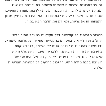
גם על פתרונות יצירתיים שהניחו תשתית בת-קיימה לשגשוג
ומניעת אסונות. לדבריה, המכנה המשותף לרבות מצורות החשיבה
שהוכיחו את עצמן כיעילות להתמודדות הוא היכולת לדמיין מגוון
התפתחויות אפשריות, ולא רק את הדבר הבא בתור.
מהכור הגרעיני בפוקושימה דרך חקלאים במערב התיכון של
ארה"ב ועד דייגי לובסטרים במקסיקו, מציגה ונקטראמן סיפורים
ודוגמאות להתבוננות ארוכת טווח אל העתיד, כזו שלוקחת
בחשבון את הדורות הבאים. ולדבריה, מעבר לאינטרס האישי
שיש לכל אחד מאיתנו בענייני אקלים, הסוויץ' המנטלי של
חשיבה בקנה מידה היסטורי יכול להועיל גם למטרות הפרטיות
שלנו.