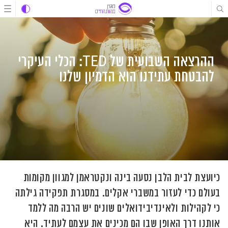
לג
לג
לג
תוכן
תוכן
ניווט
ההרצאה השבועית של TED: הכלי העיקרי
להבטחת עתידנו הוא הדמיון שלנו
כיועצת לבית הלבן נסעה בינה ונקטראמן למגוון מקומות
בעולם כדי לעזור במשברי אקלים. במסגרת תפקידה גילתה
כי לקהילות ולאינדיבידואלים שונים יש הרבה מה ללמד
אותנו דרך האופן שבו הם מכינים את עצמם לעתיד. היא