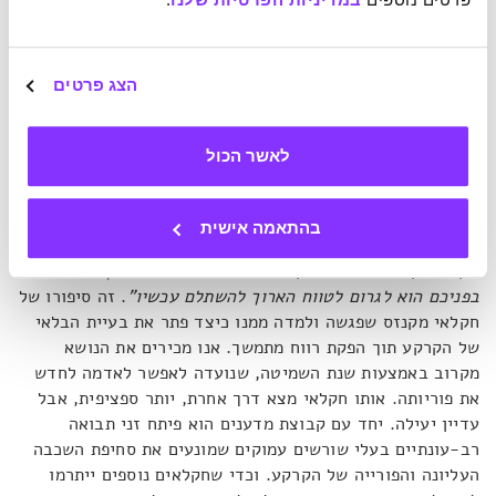
האבולה במערב אפריקה ב-2014, שהסימנים המקדימים לה בהקו
כמו אורות ניאון בווגאס, אך המוסדות נכשלו בדמיון האפשרות
של אלפי הרוגים.
הצג פרטים
כלים לחיבור בין ההווה, העבר, העתיד – והאנשים שחיים
בהם
לאשר הכול
ולמרות הכול, ונקטראמן מדגישה כי אף אחת מהתוצאות של
בהתאמה אישית
צורות החשיבה הללו
"אינה גזירת גורל"
. יש להן אלטרנטיבות,
והן מתמקדות במבט עמוק אל העתיד.
"הכלי הראשון שאציג
בפניכם הוא לגרום לטווח הארוך להשתלם עכשיו"
. זה סיפורו של
חקלאי מקנזס שפגשה ולמדה ממנו כיצד פתר את בעיית הבלאי
של הקרקע תוך הפקת רווח מתמשך. אנו מכירים את הנושא
מקרוב באמצעות שנת השמיטה, שנועדה לאפשר לאדמה לחדש
את פוריותה. אותו חקלאי מצא דרך אחרת, יותר ספציפית, אבל
עדיין יעילה. יחד עם קבוצת מדענים הוא פיתח זני תבואה
רב-עונתיים בעלי שורשים עמוקים שמונעים את סחיפת השכבה
העליונה והפורייה של הקרקע. וכדי שחקלאים נוספים ייתרמו