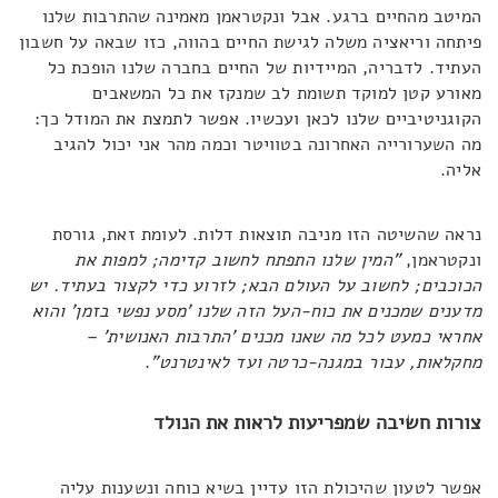
המיטב מהחיים ברגע. אבל ונקטראמן מאמינה שהתרבות שלנו
פיתחה וריאציה משלה לגישת החיים בהווה, כזו שבאה על חשבון
העתיד. לדבריה, המיידיות של החיים בחברה שלנו הופכת כל
מאורע קטן למוקד תשומת לב שמנקז את כל המשאבים
הקוגניטיביים שלנו לכאן ועכשיו. אפשר לתמצת את המודל כך:
מה השערורייה האחרונה בטוויטר וכמה מהר אני יכול להגיב
אליה.
נראה שהשיטה הזו מניבה תוצאות דלות. לעומת זאת, גורסת
ונקטראמן,
"המין שלנו התפתח לחשוב קדימה; למפות את
הכוכבים; לחשוב על העולם הבא; לזרוע כדי לקצור בעתיד. יש
מדענים שמכנים את כוח-העל הזה שלנו 'מסע נפשי בזמן' והוא
אחראי כמעט לכל מה שאנו מכנים 'התרבות האנושית' –
מחקלאות, עבור במגנה-כרטה ועד לאינטרנט"
.
צורות חשיבה שמפריעות לראות את הנולד
אפשר לטעון שהיכולת הזו עדיין בשיא כוחה ונשענות עליה