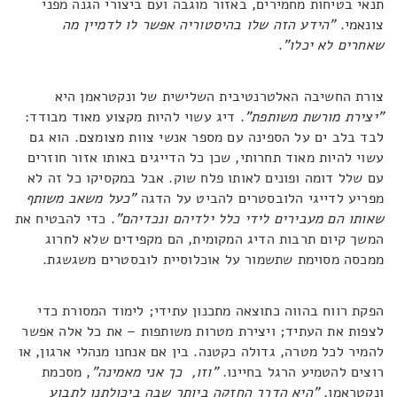
תנאי בטיחות מחמירים, באזור מוגבה ועם ביצורי הגנה מפני
צונאמי.
"הידע הזה שלו בהיסטוריה אפשר לו לדמיין מה
שאחרים לא יכלו"
.
צורת החשיבה האלטרנטיבית השלישית של ונקטראמן היא
"יצירת מורשת משותפת"
. דיג עשוי להיות מקצוע מאוד מבודד:
לבד בלב ים על הספינה עם מספר אנשי צוות מצומצם. הוא גם
עשוי להיות מאוד תחרותי, שכן כל הדייגים באותו אזור חוזרים
עם שלל דומה ופונים לאותו פלח שוק. אבל במקסיקו כל זה לא
מפריע לדייגי הלובסטרים להביט על הדגה
"כעל משאב משותף
שאותו הם מעבירים לידי כלל ילדיהם ונכדיהם"
. כדי להבטיח את
המשך קיום תרבות הדיג המקומית, הם מקפידים שלא לחרוג
ממכסה מסוימת שתשמור על אוכלוסיית לובסטרים משגשגת.
הפקת רווח בהווה כתוצאה מתכנון עתידי; לימוד המסורת כדי
לצפות את העתיד; ויצירת מטרות משותפות – את כל אלה אפשר
להמיר לכל מטרה, גדולה כקטנה. בין אם אנחנו מנהלי ארגון, או
רוצים להטמיע הרגל בחיינו.
"וזו, כך אני מאמינה"
, מסכמת
ונקטראמן,
"היא הדרך החזקה ביותר שבה ביכולתנו לתבוע