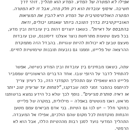
אפילו לא המטרה של המדע. המדע הוא תהליך. זוהי דרך
חשיבה. איסוף עובדות הוא רק חלק מזה, אבל זו לא המטרה.
המטרה האולטימטיבית של המדע היא להבין את המציאות
האובייקטיבית בדרך הטובה ביותר שאנחנו יכולים, וזאת
בהתבסס על ראיות
"
. כשאנו יוצרים זהות בין עובדות ובין מדע,
בכל פעם שטעות מתרחשת נוצר אצלנו דיסוננס, שכן עובדות
מעצם טבען לא יכולות להיות שגויות. בהבדל הזה מתמקדת
ההרצאה של פלייט, וממנו גם נובעות תובנות שימושיות לחיים.
עתה, כשאנו מבחינים בין עובדות ובין המדע כשיטה, אפשר
להתחיל לדבר על היופי שבו. אחד הדברים הראשוניים שמסביר
פלייט הוא שאפילו עם התהליך הקפדני הזה, כל רעיון צריך
להיתפס כהסבר זמני למה שבדקנו,
"
לפחות עד שרעיון טוב יותר
או ראיה סותרת מגיעים"
.
נוסף לכך שלא כל הידע נמצא ברשותנו
מראש, ואנו מגששים באפלה – מילולית, במקרה של פלייט
כחוקר חלל – יש לנו גם הטיות. בני אדם מביאים עמם מטען
והנחות מוקדמות לכל מקום שהם הולכים, אפילו אל המעבדה.
התהליך המדעי נועד לסנן רבות מההטיות הללו, אבל הוא לא
הרמטי.