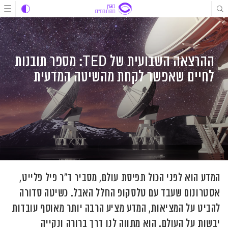
לג
לג
לג
תוכן
תוכן
ניווט
ההרצאה השבועית של TED: מספר תובנות
לחיים שאפשר לקחת מהשיטה המדעית
המדע הוא לפני הכול תפיסת עולם, מסביר ד"ר פיל פלייט,
אסטרונום שעבד עם טלסקופ החלל האבל. כשיטה סדורה
להביט על המציאות, המדע מציע הרבה יותר מאוסף עובדות
יבשות על העולם. הוא מתווה לנו דרך ברורה ונקייה