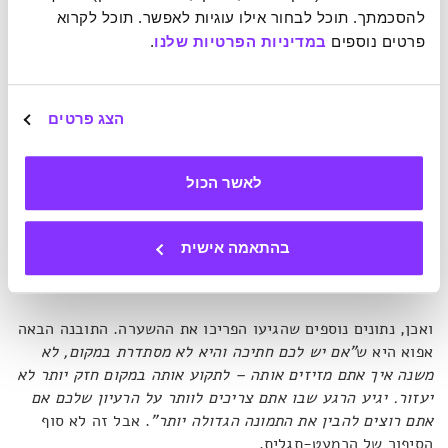
אגואיסטים, אנחנו עקשנים, יש לנו דעות קדומות, אנחנו
להסכמתך. תוכל לבחור אילו עוגיות לאפשר. תוכל לקרוא 
שבטיים, אנחנו בני אנוש. כל אלו הן תכונות אנושיות, ומדענים
פרטים נוספים 
במדיניות הפרטיות שלנו
.
הם בני אנוש"
, מסביר פלייט,
"אז אנחנו צריכים להיות ערים לכך
כשאנחנו לומדים מדע"
.
הצג פרטים
פלייט מספר על כמעט-תגלית שהייתה לצוות שלו כשעבד
ב
האבל.
נתונים שהגיעו מהטלסקופ היו עשויים להתפרש כתגלית
ראשונה מסוגה שהייתה מאיצה קדימה את הידע שלנו על היקום.
לאשר הכול
אבל המידע לא היה מספיק צלול. הוא מתאר חוויה מאוד
מתסכלת, כיוון שהיו על סיפה של פריצה מדעית. למרות
האמביציה וההתרגשות היה עליו להודות בטעות, או לכל הפחות
בהתאמה אישית
לפסול האפשרות נכון לעכשיו.
ואכן, נתונים נוספים שהגיעו הפריכו את ההשערה. התובנה הבאה
אפוא היא ש
"אם יש לכם חתיכה והיא לא מסתדרת במקום, לא
משנה איך אתם מזיזים אותה – לתקוע אותה במקום חזק יותר לא
יעזור. יגיע הרגע שבו אתם צריכים לוותר על הרעיון שלכם אם
אתם רוצים להבין את התמונה הגדולה יותר"
. אבל זה לא סוף
הסיפור של הכמעט-תגלית.