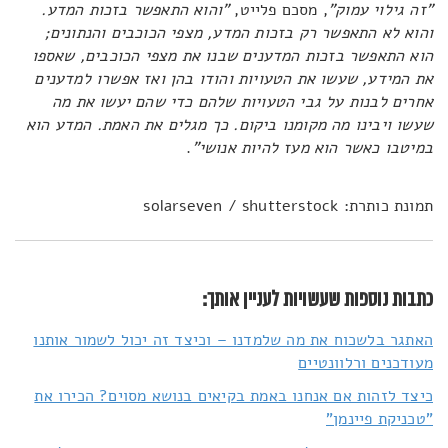
"זה גילוי עמוק"
, מסכם פלייט,
"והוא התאפשר בזכות המדע.
והוא לא התאפשר רק בזכות המדע, מצפי הכוכבים והנתונים;
הוא התאפשר בזכות המדענים שבנו את מצפי הכוכבים, שאספו
את המידע, שעשו את הטעויות והודו בהן ואז אפשרו למדענים
אחרים לבנות על גבי הטעויות שלהם כדי שהם יעשו את מה
שעשו ויבינו מה מקומנו ביקום. כך מגלים את האמת. המדע הוא
במיטבו כאשר הוא מעז להיות אנושי"
.
תמונת כותרת: solarseven / shutterstock
כתבות נוספות שעשויות לעניין אותך:
האתגר בלשכוח את מה שלמדנו – וכיצד זה יכול לשמור אותנו
מעודכנים ורלוונטיים
כיצד לזהות אם אנחנו באמת בקיאים בנושא מסוים? הכירו את
"טכניקת פיינמן"