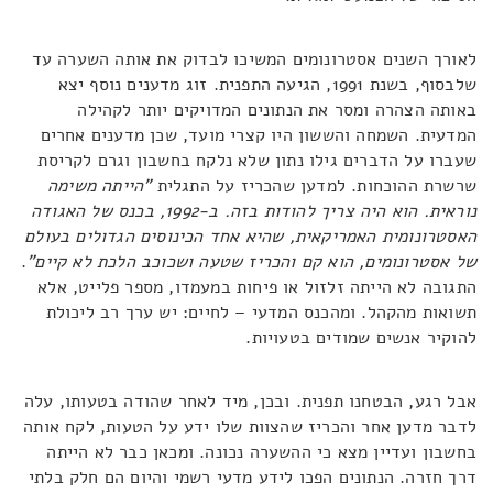
לאורך השנים אסטרונומים המשיכו לבדוק את אותה השערה עד
שלבסוף, בשנת 1991, הגיעה התפנית. זוג מדענים נוסף יצא
באותה הצהרה ומסר את הנתונים המדויקים יותר לקהילה
המדעית. השמחה והששון היו קצרי מועד, שכן מדענים אחרים
שעברו על הדברים גילו נתון שלא נלקח בחשבון וגרם לקריסת
שרשרת ההוכחות. למדען שהכריז על התגלית
"הייתה משימה
נוראית. הוא היה צריך להודות בזה. ב-1992, בכנס של האגודה
האסטרונומית האמריקאית, שהיא אחד הכינוסים הגדולים בעולם
של אסטרונומים, הוא קם והכריז שטעה ושכוכב הלכת לא קיים"
.
התגובה לא הייתה זלזול או פיחות במעמדו, מספר פלייט, אלא
תשואות מהקהל. ומהכנס המדעי – לחיים: יש ערך רב ליכולת
להוקיר אנשים שמודים בטעויות.
אבל רגע, הבטחנו תפנית. ובכן, מיד לאחר שהודה בטעותו, עלה
לדבר מדען אחר והכריז שהצוות שלו ידע על הטעות, לקח אותה
בחשבון ועדיין מצא כי ההשערה נכונה. ומכאן כבר לא הייתה
דרך חזרה. הנתונים הפכו לידע מדעי רשמי והיום הם חלק בלתי