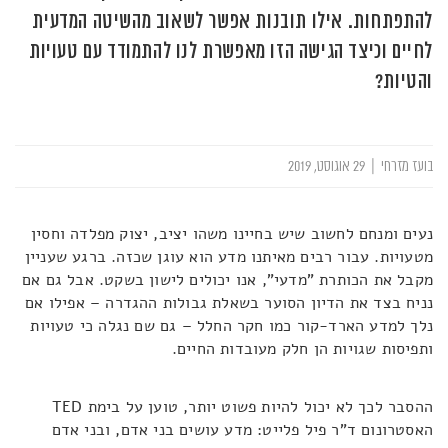
להתפתחות. אילו תובנות אפשר לשאוב מהשיטה המדעית
לחיים וכיצד הגישה הזו מאפשרת לנו להתמודד עם טעויות
והטיות?
בועז מזרחי
|
29 אוגוסט, 2019
נעים ומנחם לחשוב שיש בחיינו משהו יציב, יצוק מפלדה וחסין
מטעויות. עבור רבים מאיתנו מדע הוא עוגן שכזה. ברגע שעניין
מקבל את הכותרת "מדעי", אנו יכולים לישון בשקט. אבל גם אם
נניח בצד את הדיון הסוער בשאלת גבולות ההגדרה – אפילו אם
נלך למדע הארד-קור כמו חקר החלל – גם שם נגלה כי טעויות
ותפיסות שגויות הן חלק מעובדות החיים.
ההסבר לכך לא יכול להיות פשוט יותר, טוען על בימת TED
האסטרונום ד"ר פיל פלייט: מדע עושים בני אדם, ובני אדם