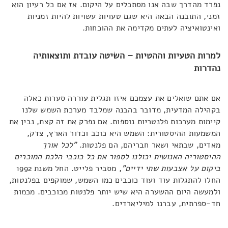
נפרד מהדרך שבה אנו מסתכלים על היקום. אז אם כל רעיון הוא
זמני, התובנה הבאה היא שגם טעויות עשויות להיות זמניות
ואינטואיציה לעתים מקדימה את ההוכחות.
למרות הטעיות וההטיות – השיטה עובדת ותוצאותיה
נהדרות
אם אתם שואלים את עצמכם איזו תגלית עוררה סערות כאלה
בקהילה המדעית, מדובר בהבנה שמלבד מערכת השמש שלנו
קיימות מערכות פלנטריות נוספות. אם נפרק את זה קצת, נבין את
המשמעות ההיסטורית: השמש היא כוכב וכדור הארץ, צדק,
מאדים, שבתאי ושאר חבריהם, הם פלנטות.
"לכל אורך
ההיסטוריה האנושית יכולנו לספור את כל כוכבי הלכת המוכרים
ביקום על אצבעות שתי ידיים"
, מסביר פלייט. החל משנת 1992
החלו להתגלות עוד ועוד כוכבים כמו השמש, שמוקפים בפלנטות,
ולמעשה היום ההשערה היא שיש יותר פלנטות מכוכבים. מכמות
חד-ספרתית, עברנו למיליארדים.