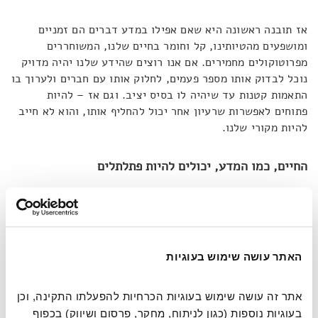
אז תובנה ראשונה היא שאם אפילו במדע דברים הם זמניים
ומושפעים מהטיותינו, קל וחומר בחיים שלנו, המשוחררים
מפרוטוקולים מחמירים. אם אנו רוצים שהידע שלנו יהיה מדויק
נוכל לבדוק אותו מספר פעמים, לחלוק אותו עם חברים ולערוך בו
התאמות קטנות עד שיהיה לו בסיס יציב. וגם אז – להיות
פתוחים לאפשרות שרעיון אחר יכול להחליף אותו, והוא לא חייב
להיות מקורי שלנו.
החיים, כמו המדע, יכולים להיות פתלתלים
וזה מוביל אותנו לתובנה הבאה. כדי שכל זה יוכל להתקיים,
במדע ובחיים הפרטיים, פלייט מציב כלל יסוד:
"
חלק מהתהליך
הזה הוא להודות כשאתם טועים"
. האנושיות שלנו מעט ערמומית
בהיבט הזה. ההטיות שלנו לא רק גורמות לנו לראות דברים
האתר עושה שימוש בעוגיות
בצורה שעלולה לעוות את המציאות האובייקטיבית, הן אף
משכנעות אותנו להאמין שאנו צודקים. בפרט כשאנו פועלים תחת
אתר זה עושה שימוש בעוגיות הכרחיות להפעלתו התקינה, וכן 
המטרייה של מדע. אז תחושת הביטחון כפולה ומכופלת.
"אנחנו
בעוגיות נוספות (כגון לניתוח, מחקר, פרסום ושיווק) בכפוף 