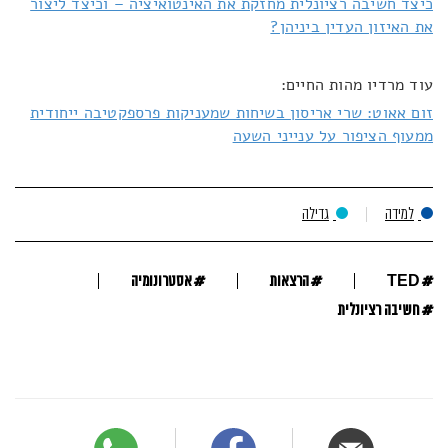
כיצד חשיבה רציונלית מחזקת את האינטואיציה – וכיצד ליצור
את האיזון העדין ביניהן?
עוד מרדיו מהות החיים:
זום אאוט: שרי אריסון בשיחות שמעניקות פרספקטיבה ייחודית
ממעוף הציפור על ענייני השעה
למידה
גדילה
#
#
#
TED
הרצאות
אסטרונומיה
#
חשיבה רציונלית