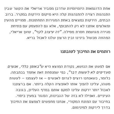
אחת הדוגמאות היומיומיות שדרכן מסביר אריאלי את הקשר שבין
התנהגות רצויה להתנהגות קלה היא מיקום הירקות במקרר. ברוב
הבתים, הירקות נמצאים באחת המגירות התחתונות. סמויים מהעין
ומאלצים אותנו לא רק להתכופף, אלא גם להתעסק עם פתיחת
מגירה מגושמת חסרת מסילה.
"זה עיצוב לקוי"
, טוען אריאלי,
המהווה מכשול בינינו ובין הרצון שלנו לאכול בריא.
רותמים את החיכוך לטובתנו
אם לפשט את הנושא, נקודת המוצא היא ש
"באופן כללי, אנשים
מעדיפים לא לעשות דבר"
, כפי שמנסחת זאת אחמד בכתבתה.
כלומר, כשאנחנו רוצים לגרום לאנשים – או לעצמנו – לעשות
משהו, עלינו להפוך אותו לאופציה הקלה ביותר. אם ברצוננו
לאכול יותר ירקות עלינו למקם אותם במדף העליון, בגובה
העיניים. ואפילו לא בזה של הגבינות, הסגור במעין כיסוי.
בחיבור עם המונח המקורי, אנחנו מחפשים לצמצם את החיכוך
בדרך לירקות למינימום.