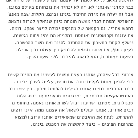
כבר למדנו שאנחנו לא. זה לא יכחיד את נוכחותם בעולם כמובן,
אבל זה יעלה את מידת החיכוך בינינו ובינם. הקלות שבה מאנצ'
תיאורטי יתפתח לכדי מעשה תופחת כיוון שניאלץ לטרוח ולצאת
לחפש אחריו. גם הקפאה של מתוקים יכולה לייצר אפקט דומה.
אם עוגות וקרואסונים יאוחסנו במקפיא הם יהיו פחות נגישים.
ניאלץ לקחת בחשבון את ההמתנה לתנור ואת משך ההפשרה.
רעיון נוסף, אם אנחנו מנסים להרחיק בין עצמנו ובין אכילה
בשעות מאוחרות, הוא לדאוג להירדם לפני שעת השין.
אירוני ככל שיהיה, אנחנו בעצם עושים לעצמנו את החיים קשים
כדי להפוך אותם לקלים יותר. אם תרצו, עלייה לצורך ירידה.
ברוב הרבדים בחיינו אנחנו רגילים להפחית חיכוך. בין שמדובר
באינטראקציות חברתיות, במנגנונים מכאניים או בהתנהלות
טכנולוגית. מסתבר שחיכוך יכול לשרת אותנו נאמנה בתחומים
רבים אחרים. אנחנו יכולים לשאול את עצמנו ממה היינו רוצים
להתרחק, לנתח את ההיבטים שמשאירים אותנו קרוב ולמצוא
פתרונות הפוכים – כיצד להקשות את המפגש בינינו.