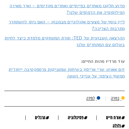
מדוע חלקנו מאחרים כפייתיים ואחרים מקדימים – ואיך מאירה
הפילוסופיה את הדפוסים שלנו?
ליין נוסף של מצעים אקולוגיים מבמבוק – האם ניתן להשתחרר
מתרבות הצריכה?
ההרצאה השבועית של TED: תורת המשחקים מלמדת כיצד לחיות
בשלום עם המתחרים שלנו
עוד מרדיו מהות החיים:
זום אאוט: שרי אריסון בשיחות שמעניקות פרספקטיבה ייחודית
ממעוף הציפור על ענייני השעה
בחירה
למידה
#
#
#
אורח חיים
פסיכולוגיה
הרגלים
#
כלכלה