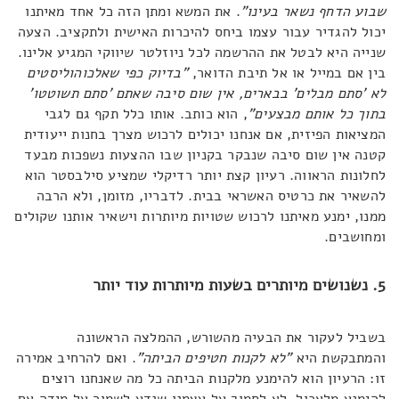
שבוע הדחף נשאר בעינו"
. את המשא ומתן הזה כל אחד מאיתנו
יכול להגדיר עבור עצמו ביחס להיכרות האישית ולתקציב. הצעה
שנייה היא לבטל את ההרשמה לכל ניוזלטר שיווקי המגיע אלינו.
בין אם במייל או אל תיבת הדואר,
"בדיוק כפי שאלכוהוליסטים
לא 'סתם מבלים' בבארים, אין שום סיבה שאתם 'סתם תשוטטו'
בתוך כל אותם מבצעים"
, הוא כותב. אותו כלל תקף גם לגבי
המציאות הפיזית, אם אנחנו יכולים לרכוש מצרך בחנות ייעודית
קטנה אין שום סיבה שנבקר בקניון שבו ההצעות נשפכות מבעד
לחלונות הראווה. רעיון קצת יותר רדיקלי שמציע סילבסטר הוא
להשאיר את כרטיס האשראי בבית. לדבריו, מזומן, ולא הרבה
ממנו, ימנע מאיתנו לרכוש שטויות מיותרות וישאיר אותנו שקולים
ומחושבים.
5. נשנושים מיותרים בשעות מיותרות עוד יותר
בשביל לעקור את הבעיה מהשורש, ההמלצה הראשונה
והמתבקשת היא
"לא לקנות חטיפים הביתה"
. ואם להרחיב אמירה
זו: הרעיון הוא להימנע מלקנות הביתה כל מה שאנחנו רוצים
להימנע מלאכול. לא לסמוך על עצמנו שנדע לשמור על מידה אם