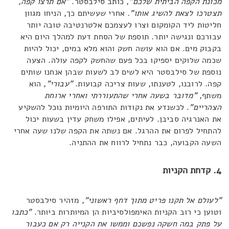
מכונת הקפה הביתית שלכם"
, כותב סילבסטר.
"אם תרצו קפה,
תצטרכו לצאת להשיג אותו"
. אחרי שעשיתם כך, הניחו מגוון
חליטות ליד הקומקום וצרו לעצמכם אלטרנטיבה טובה יותר
עבורכם ונגישה יותר. תוספת של הסחת דעת למהלך היום היא
בקבוק מים. אם הוא עושה חשק והוא מלא במים, יכול להיות
שכמה שלוקים יספיקו בכל פעם שהחשק לקפה עולה. הצעה
נוספת של סילבסטר היא לשים לב לשעות שבהן אנחנו שותים
קפה. לרובנו, לטענתו, שעות צריכה קבועות.
"עבורי"
, הוא
משתף,
"מדובר בשעה אחרי שהתעוררתי ואחרי ארוחת
הצהריים"
. לכשנדע את נקודות התורפה היומיות נוכל להשקיע
את האנרגיה סביבן. לעיתים, אפילו משחק עדין בשעות יכול
להתחיל לפרום את ההרגל. אם נשתה את הקפה שלנו שעה אחרי
השעה הקבועה, כבר נתחיל לרווח את ההתניה.
4. קדחת הקניות
"לעולם אל תקנו פריט מתוך דחף ראשוני"
, מזהיר סילבסטר
וטוען כי רוב הקניות האימפולסיביות הן המיותרות ביותר.
"כתבו
על פתק במה חשקה נפשכם וממשו את הקנייה רק אם כעבור