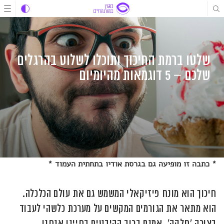
לג
לג
לג
תוכן
תוכן
ניווט
שלטו ברמת החיכוך ותוכלו לשלוט בהרגלים
שלכם – 5 דוגמאות מהיומיום
* כתבה זו מופיעה גם בגרסת אודיו בתחתית העמוד *
חיכוך הוא מונח פיזיקאלי המשמש גם את עולם הכלכלה.
הוא מתאר את הגורמים המקשים על מערכת כלשהי לעבוד
בצורה 'חלקה'. אמנם ברוב ההיבטים בחיינו אנחנו