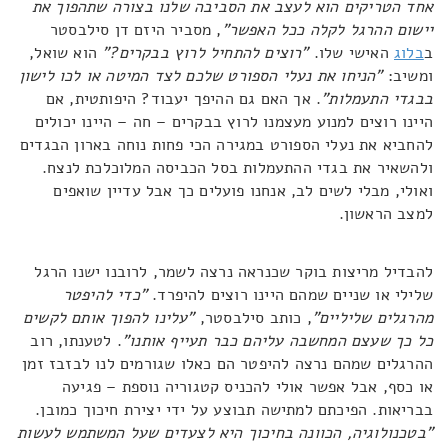
אחד הטריקים הוא לעצב את הסביבה שלנו בצורה שתהפוך את
יישום ההרגל לקלה ככל האפשר"
, מסביר היזם דן סילבסטר
ב
בלוג
האישי שלו.
"רוצים להתחיל לרוץ בבקרים?"
הוא שואל,
ומשיב:
"הניחו את נעלי הספורט שלכם לצד המיטה או לכו לישון
בבגדי התעמלות"
. אך האם גם ההיפך יעבוד? היפותטית, אם
היינו רוצים למנוע מעצמנו לרוץ בבקרים – חה – היינו יכולים
להחביא את נעלי הספורט במגירה הכי פחות נוחה בארון הבגדים
ולהשאיר את בגדי ההתעמלות בסל הכביסה המלוכלכת לנצח.
ואולי, מבלי לשים לב, אנחנו פועלים כך אבל עדיין שואפים
למצב הראשון.
להבדיל מריצות בוקר שכנראה נרצה לשמר, לרובנו ישנו הרגל
שלילי או שניים שמהם היינו רוצים להיפרד.
"כדי להיפטר
מהרגלים שליליים"
, כותב סילבסטר,
"עלינו להפוך אותם לקשים
כל כך שעצם המחשבה עליהם כבר תעייף אותנו"
. לטענתו, רוב
ההרגלים שמהם נרצה להיפטר הם כאלו שגורמים לנו לבזבז זמן
או כסף, אבל אפשר אולי להכניס קטגוריה נוספת – פגיעה
בבריאות. הפיכתם למתישה תבוצע על ידי יצירת חיכוך כמובן.
"בטכנולוגיה, הכוונה בחיכוך היא לצעדים שעל המשתמש לעשות