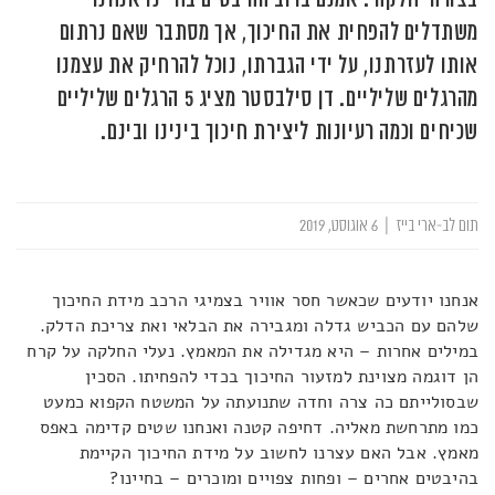
משתדלים להפחית את החיכוך, אך מסתבר שאם נרתום
אותו לעזרתנו, על ידי הגברתו, נוכל להרחיק את עצמנו
מהרגלים שליליים. דן סילבסטר מציג 5 הרגלים שליליים
שכיחים וכמה רעיונות ליצירת חיכוך בינינו ובינם.
תום לב-ארי בייז
|
6 אוגוסט, 2019
אנחנו יודעים שכאשר חסר אוויר בצמיגי הרכב מידת החיכוך
שלהם עם הכביש גדלה ומגבירה את הבלאי ואת צריכת הדלק.
במילים אחרות – היא מגדילה את המאמץ. נעלי החלקה על קרח
הן דוגמה מצוינת למזעור החיכוך בכדי להפחיתו. הסכין
שבסולייתם כה צרה וחדה שתנועתה על המשטח הקפוא כמעט
כמו מתרחשת מאליה. דחיפה קטנה ואנחנו שטים קדימה באפס
מאמץ. אבל האם עצרנו לחשוב על מידת החיכוך הקיימת
בהיבטים אחרים – ופחות צפויים ומוכרים – בחיינו?