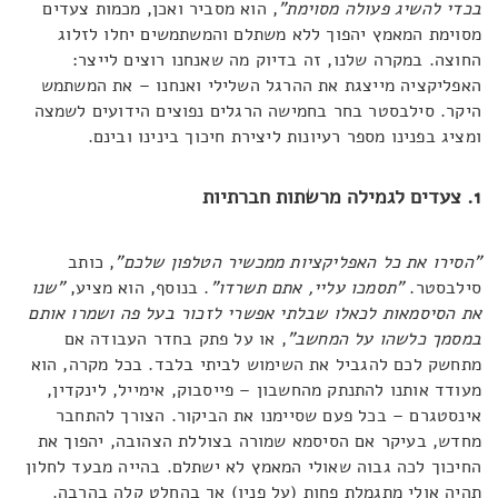
בכדי להשיג פעולה מסוימת"
, הוא מסביר ואכן, מכמות צעדים
מסוימת המאמץ יהפוך ללא משתלם והמשתמשים יחלו לזלוג
החוצה. במקרה שלנו, זה בדיוק מה שאנחנו רוצים לייצר:
האפליקציה מייצגת את ההרגל השלילי ואנחנו – את המשתמש
היקר. סילבסטר בחר בחמישה הרגלים נפוצים הידועים לשמצה
ומציג בפנינו מספר רעיונות ליצירת חיכוך בינינו ובינם.
1. צעדים לגמילה מרשתות חברתיות
"הסירו את כל האפליקציות ממכשיר הטלפון שלכם"
, כותב
סילבסטר.
"תסמכו עליי, אתם תשרדו"
. בנוסף, הוא מציע,
"שנו
את הסיסמאות לכאלו שבלתי אפשרי לזכור בעל פה ושמרו אותם
במסמך כלשהו על המחשב"
, או על פתק בחדר העבודה אם
מתחשק לכם להגביל את השימוש לביתי בלבד. בכל מקרה, הוא
מעודד אותנו להתנתק מהחשבון – פייסבוק, אימייל, לינקדין,
אינסטגרם – בכל פעם שסיימנו את הביקור. הצורך להתחבר
מחדש, בעיקר אם הסיסמא שמורה בצוללת הצהובה, יהפוך את
החיכוך לכה גבוה שאולי המאמץ לא ישתלם. בהייה מבעד לחלון
תהיה אולי מתגמלת פחות (על פניו) אך בהחלט קלה בהרבה.