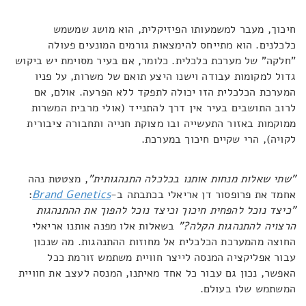
חיכוך, מעבר למשמעותו הפיזיקלית, הוא מושג שמשמש
כלכלנים. הוא מתייחס להימצאות גורמים המונעים פעולה
"חלקה" של מערכת כלכלית. כלומר, אם בעיר מסוימת יש ביקוש
גדול למקומות עבודה וישנו היצע תואם של משרות, על פניו
המערכת הכלכלית הזו יכולה לתפקד ללא הפרעה. אולם, אם
לרוב התושבים בעיר אין דרך להתנייד (אולי מרבית המשרות
ממוקמות באזור התעשייה ובו מצוקת חנייה ותחבורה ציבורית
לקויה), הרי שקיים חיכוך במערכת.
"שתי שאלות מנחות אותנו בכלכלה התנהגותית"
, מצטטת נהה
אחמד את פרופסור דן אריאלי בכתבתה ב-
Brand Genetics
:
"כיצד נוכל להפחית חיכוך וכיצד נוכל להפוך את ההתנהגות
הרצויה להתנהגות הקלה?"
בשאלות אלו מפנה אותנו אריאלי
החוצה מהמערכת הכלכלית אל מחוזות ההתנהגות. מה שנכון
עבור אפליקציה המנסה לייצר חוויית משתמש זורמת ככל
האפשר, נכון גם עבור כל אחד מאיתנו, המנסה לעצב את חוויית
המשתמש שלו בעולם.