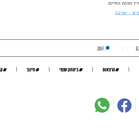
יו מהות החיים:
ים - עניבה
ם
קשר
#
#
#
#
הרצאות
ביטחון עצמי
חינוך
קה