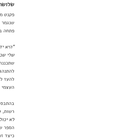
שלושת 
פקנט מס
שנגמר 
פתחה בש
"היא יד
שלי שכב
שתכננה 
להתנהגו
להעז לט
העצמי ש
בהתבסס 
רשות, ק
לא יכול
הספר ש
כיצד זה