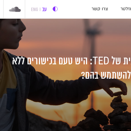
עב
ENG
זלטר
צרו קשר
ההרצאה השבועית של TED: היש טעם בכישורים ללא
 להשתמש בהם?