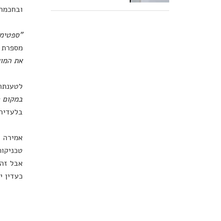
ובחכמה 
"ספטימה
מספרת 
את המוש
לטענתה 
במקום כ
בלעדיה 
אמירה ז
טכניקות
אבל זה 
כעדין י