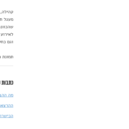
קהילה, 
מעגל חב
שהכוונה
לאירוע 
וגם כחל
תמונת כותרת: terstock
כתבות נ
מה ההבד
ההרצאה השבועית של TED
הכישרון