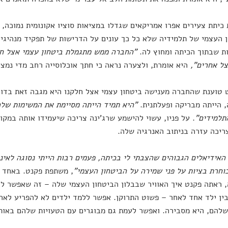
כיתת צעירים אפרו אמריקאים שגדלו במציאות סוציו אקונומית נמוכה,
 העצמי של תלמידיה שלא כל כך עונים על הדרישות של תפקיד מנהיגי 
ת שבתוך הכיתה ומחוץ לה.
"החברה ממש מתגמלת ביטחון עצמי אצל חל
צל אחרים",
היא אומרת, ולצערה נראה כי חתך אוכלוסייה רחב מדי נמצ
טוענת שהחברה מענישה ביטחון עצמי אצל חלקנו היא מגבה זאת בדוגמ
 הייתה מבריקה ופעלתנית.
"היא תמיד הייתה מסיימת את המשימות שלה
תלמידים"
. על פניו, עשוי להישמע שרג'ינה צריכה שיעמידו אותה במקום
ריכה עזרה בניתוב האנרגיה שלה.
האידיאלים הגבוהים שהצבתי לי בכיתה, פעמים רבות הייתי נסוגה לאינ
בוחרת בציות על פני שמירה על הביטחון העצמי"
, משתפת פקנט. באחד 
, ראתה פקנט איך האוויר שבבלון הביטחון העצמי שלה – זה שאפשר לה 
ין ילד אחד לאחר – פשוט התרוקן. אפשר ללמד ילדים לא להפריע לאח
להם, היא מסבירה. ואפשר לעמת גם מבוגרים עם הטעויות שלהם באות