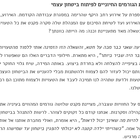
הגורמים החיוניים לפיתוח ביטחון עצמי
פרת על אירוע רחב היקף שהרימה במסגרת עבודתה הקודמת. האירוע, במ
האירוע ועד לשיחת הסיכום עם המנהלת שלה סקרה פקנט את כל הטעוי
אלה מאד מתעניינת וכנה: מה הייתה כוונתך?
עה שאני כבר מכה על חטא, והשאלה הזו הזמינה אותי ללמוד מהטעויות
ר היה שביר ביותר"
, היא מתארת. חילופי הדברים האלו הם שאפשרו ל
בציפייה להצלחה ולא בחרדת ביצוע. באותה המידה, שיח גלוי החוקר י
תם יכול לעזור להם לצמוח ולהשתנות מבלי להעניש את הביטחון העצמי 
עות ולדעת שתהיה לנו תמיכה לעבד את הטעויות ולצמוח מתוכן הם רכ
לנו.
על החוויות שצברה, מציינת פקנט שלושה גורמים המהווים בעיניה את 
הילה וסקרנות. אנחנו קודם כל זקוקים לצוהר. לרשות להתנהל בביטחון
 להיות מה שאינך יכול לראות"
, היא אומרת, ואולי מחברת אותנו אל או
ל אמה.
"כשהייתי ילדה קטנה לא יכולתי להפגין ביטחון עד שמישהו הר
 מרגיש.