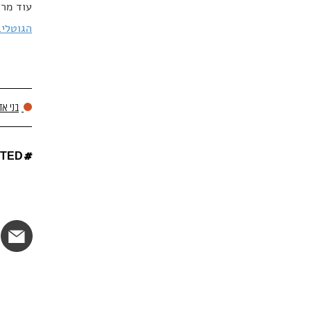
עוד מרד
הגוטליב
בני אד
#
TED