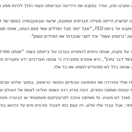
שקרנו מהן, עורר בפקנט את הידיעה שביטחון עצמי הולך להיות מסע ח
 קלארק הייתה פעילה חברתית ומחנכת, אישה שבעקבותיה בסופו של ד
פקנט על בימת
TED
,
"אבל יותר מכל המילים שאי פעם הגתה, אותה תמ
ג 'ביטחון עצמי' עוד לפני שהכרתי את המילים עצמן
"
.
של פקנט, אנחנו נוטים להמעיט בערכו של ביטחון עצמי.
"
אנחנו מתיי
אל דבר נחוץ"
, היא אומרת ומסבירה כי אנחנו מעריכים ידע ומקורות מ
אנחנו כלל לא מסוגלים לממש את כל אלו.
ו אולי מזכירה את התחושה שבסיום התואר הראשון. במשך שלוש שנים א
 שונות ואספנו נתונים, והנה מגיע רגע האמת ועלינו לצאת אל העולם 
מאוד לא פשוט. מי מאיתנו שזכה לפרקטיקום משמעותי או הכשרה מעשי
ותר, אבל עבור אלו שלא, זה קצת כמו לעבור מגיגית מים על הדשא בחצ