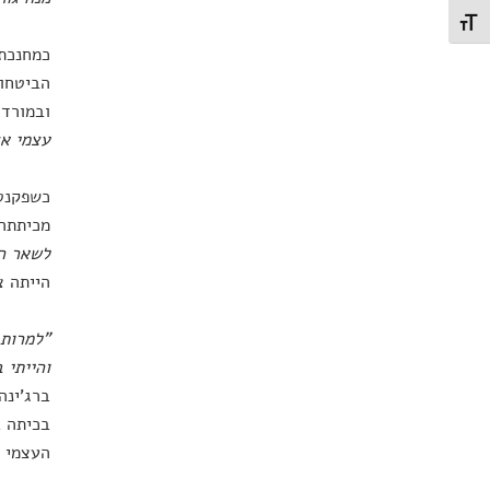
תג גודל גופן
כמחנכת 
הביטחון
ובמורדו
עצמי א
כשפקנט 
מכיתתה,
לשאר ה
הייתה צ
"למרות 
והייתי 
ברג'ינה
בכיתה ב
העצמי ש