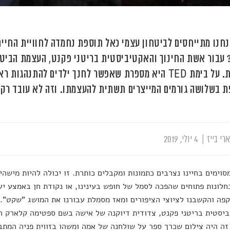
חנו מתייחסים לביטחון עצמי כאל תוספת נחמדה לחוויית החיים
 עבור אשת החינוך והאקטיביסטית בריטני פקנט, העצמת הביטח
שליחות. על בימת TED היא מספרת שאפשר לחנך ילדים להתנה
 בשלושה גורמים המייצרים תשתית להעצמתו. וזה לא עובד רק ע
רי בייז
|
4 יולי, 2019
סוימים בחיינו נצרבים כתמונות ומקבלים כותרת. זו יכולה להיות מישה
חלונות פתוחים שהפכה לסמל של חופש בעינינו, או נקודת חן באמצע י
פה והקשבנו לציוצי הציפורים ומאז מסמלת עבורנו את המושג "שקט". 
יסטית בריטני פקנט, צדודית דיוקנה של אישה בשם ספטימה קלארק הג
זה היה צילום שכרך ספר על שולחנה של אמה ומשהו בזווית פניה המתבו