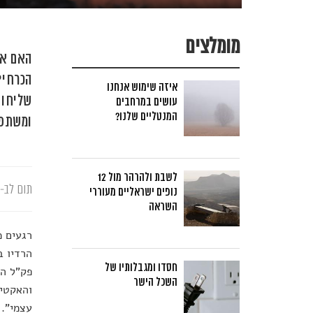
מומלצים
האם אנ
הכרחי?
איזה שימוש אנחנו
עושים במרחבים
המנטליים שלנו?
ומשתפת
לשבת ולהרהר מול 12
תום לב-א
נופים ישראליים מעוררי
השראה
רגעים מ
הרדיו ב
חסדו ומגבלותיו של
פק"ל הק
השכל הישר
והאקטיב
עצמי". 