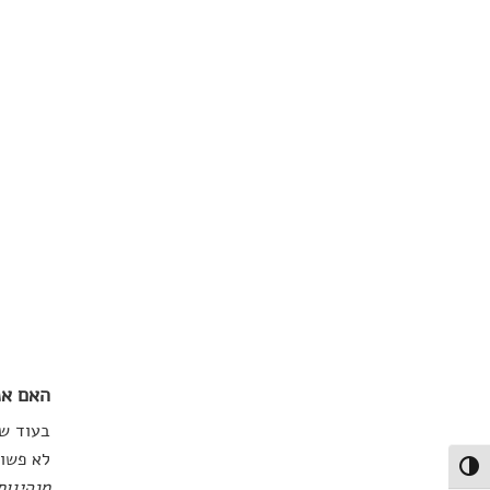
האם אנ
בעוד שע
לא פשו
פעל/כבה ניגודיות גבוהה
מנהיגות