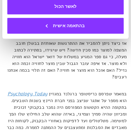
מקום נשאר לדמיון כשבקטלוג של איקאה כבר ראינו אפילו את
לאשר הכול
מהלך ההרכבה?
טריק שיווקי שיכול לשרת אותנו ביומיום
בהתאמה אישית
אז כיצד ניתן להסביר את ההתרגשות שאוחזת בבשלן חובב
המצפה למוצר כמו סכין חדשה? ויש שיגידו, בסתירה לכתוב
מעלה, כי גם ספר המגיע במשלוח של דואר ישראל הוא חוויה
ולא מוצר. אז איפה עובר הגבול שבין מוצר לחוויה וכמה הוא
נזיל? האם אוכל הוא מוצר או חוויה? האם זה תלוי בכמה אנחנו
רעבים?
במאמר שפרסם כריסטופר ברגלנד במגזין
Psychology Today
הוא מספר על אתגר שניצב בפני חברת היינץ בשנות השבעים.
בתקופה ההיא הקטשופ המפורסם היה נמכר בבקבוקי זכוכית
ומכיוון שהיה סמיך וצמיגי, באיזה שהוא שלב החילוץ שלו הפך
למשימה. מטלטולים ועד לדפיקות באחורי הבקבוק, לקוחות היו
מאבדים את הסבלנות ומתעצבנים על ההמתנה לממרח. כמה כבר