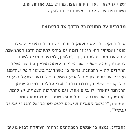
עשוי להישאר לעד וחיותו תוצת מחדש בכל ארוחת ערב
משפחתית שבה ינקוב מישהו בשם הלהקה.
מדברים על החוויה כל הדרך עד לביצועה
אבל דווקא בכך לא נתעסק בכתבה זו. הדבר המעניין שגילו
קומר ועמיתיו הוא היגיון דומה גם ביחס לתקופת הזמן המתמשכת
שבה אנו מחכים לחוויה, או לחלופין, למוצר חומרי כלשהו.
לטענתם, מה שמאפיין את הצריכה עצמה מאפיין גם את השלב
המקדים לה – ההמתנה. נראה כי כשמדובר בשעון דופק שהזמנו
מאיביי או בספר שאמור להגיע במשלוח של דואר ישראל הנע בין
7 ל-14 ימי עסקים, רובנו נהפוך חסרי סבלנות במידה שזמן
ההמתנה יתארך ולו ביום אחד. וגם מהתקופה הצפויה, יש לומר,
לא נפיק הנאה מרובה. במילים פשוטות, כפי שניסחו קומר
ועמיתיו,
"רכישה חומרית מייצרת דפוס חשיבה של 'תנו לי את זה
עכשיו'"
.
להבדיל, נמצא כי אנשים הממתינים לחוויה העתידה לבוא נוטים