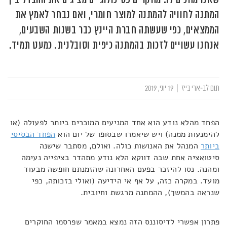
המתנה לחוויה להמתנה למוצר חומרי, ואם נבחר לאמץ את
הממצאים, כפי שעשתה חברת היינץ כבר בשנות השבעים,
אנחנו עשויים לזכות בהמתנה כיפית וסובלנית. כמעט תמיד.
תום לב-ארי בייז
|
19 יוני, 2019
הפחד מהלא נודע הוא אחד המניעים המוכרים ביותר לפעולה (או
להימנעות ממנה) ויש שיאמרו שבסופו של יום הוא
הפחד הבסיסי
ביותר
המנהל את האנושות כולה. ואולם, מסתבר שישנה
סיטואציה אחת שבה דווקא הלא נודע מתהדר בציפייה נעימה
ומהנה. נסו להיזכר בפעם האחרונה שהזמנתם חופשה מבעוד
מועד. במקרה כזה, על אף אי הידיעה (ואולי בזכותה, כפי
שנראה בהמשך), ההמתנה מרגשת וחיובית.
פתרון אפשרי לדיסוננס הזה נמצא במאמר שפרסמו החוקרים