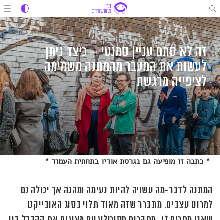
לג
לג
לג
תוכן
תוכן
ניווט
זה לא סתם עניין סמנטי – כיצד ניתן
לעשות את המעבר מהמתנה משמימה
לציפייה מרגשת
* כתבה זו מופיעה גם בגרסת אודיו בתחתית העמוד *
המתנה לדבר-מה עשויה להיות נעימה ומהנה אך יכולה גם
למרוט עצבים. מתברר שזה מאוד תלוי בסוג האובייקט
שאנו מחכים לו. מחקרים פסיכולוגיים מציגים את ההבדל בין