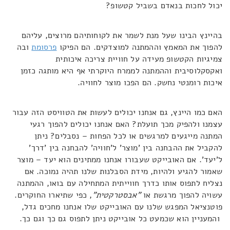
יכול לחכות בנאדם בשביל קטשופ?
בהיינץ הבינו שעל מנת לשמר את לקוחותיהם מרוצים, עליהם
להפוך את המאמץ וההמתנה למוצדקים. הם הפיקו
פרסומת
ובה
צמיגיות הקטשופ מעידה על חוויית צריכה איכותית
ואקסקלוסיבית וההמתנה לממרח היוקרתי אף היא מותגה כזמן
איכות רומנטי נחשק. הם הפכו מוצר לחוויה.
האם כמו היינץ, גם אנחנו יכולים לעשות את הטוויסט הזה עבור
עצמנו ולהפיק מכך תועלת? האם אנחנו יכולים להפוך רגעי
המתנה מייגעים למרגשים או לכל הפחות – נסבלים? ניתן
להקביל את ההבחנה בין 'מוצר' ל'חוויה' להבחנה בין 'דרך'
ל'יעד'. אם האובייקט שעבורו אנחנו ממתינים הוא יעד – מוצר
שאמור להגיע ולהיות, מידת הסבלנות שלנו תהיה נמוכה. אם
נצליח לתפוס אותו כדרך חווייתית המתחילה עם בואו, ההמתנה
עשויה להפוך מרגשת או
"אבסטרקטית"
, כפי שתיארו החוקרים.
פוטנציאל המפגש שלנו עם האובייקט שלו אנחנו מחכים גדל,
והמעניין הוא שכמעט כל אובייקט ניתן לתפוס גם כך וגם כך.