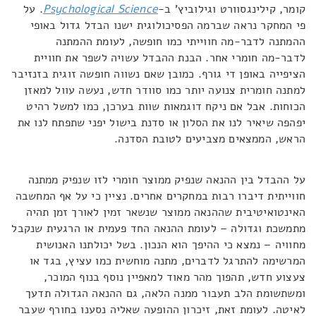
קומר, קילינגסוורט וגילוביץ' ב-
Psychological Science
. על
פי המחקר נראה שברמה הפסיכולוגית ישנו הבדל גדול באופי
ההמתנה לדבר-מה חווייתי כמו חופשה, לעומת ההמתנה
לדבר-מה חומרי אחר. הבנת ההבדל עשויה לשפר את חוויית
הציפייה באופן די גורף. כמובן שאם נשווה חופשה זוגית בזנזיבר
למתנה חומרית צנועה יותר כמו סוודר חדש, נעשה עוול למאזן
הכוחות. אבל אם ניקח דוגמאות שוות בערכן, כמו למשל רהיט
יפהפה שיאיר לנו את הסלון או סדנת בישול יפני שתפתח לנו את
הראש, הממצאים מצביעים לטובת הסדנה.
על ההבדל בין ההנאה שנפיק ממוצר חומרי לזו שנפיק ממתנה
חווייתית דיברו רבות במחקרים אחרים. נציין כי על אף המחשבה
האינטואיטיבית שההנאה ממוצר שנשאר זמין לאורך זמן תהיה
מתמשכת וגדולה – לעומת ההנאה החד פעמית או הרגעית שנקבל
מחוויה – נמצא כי ההיפך הוא הנכון. בשל יכולתנו האנושית
המרשימה להתרגל לדברים, מתנה מוחשית כמו עציץ, בגד או
צעצוע חדש, תהפוך מהר מאוד למאפיין נוסף בנוף המוכר,
ומשתשומת הלב תעבור ממנה הלאה, גם ההנאה הגדולה תדעך
לאיטה. לעומת זאת, זיכרון ההופעה שאליה נסענו בחורף שעבר