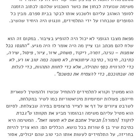
משימה שנועדה לבחון את כושר השכנוע שלהם: לכתוב הזמנה
לסופר האהוב עליהם ולשכנע אותו לבקר בבית ספרם. מבין כל
הסופרים שנבחרו על ידי התלמידים, וונגוט היה היחיד שהשיב.
מפאת מצבו הגופני לא יכול היה להופיע בציבור. במקום זה הוא
שלח להם מכתב ובו ציין מה היה אומר לו היה מגיע.
"התנסו בכל
אומנות – נגינה, זמרה, ריקוד, משחק, איור, ציור, פיסול, שירה,
כתיבה, חיבור, כתיבה עיתונאית, לא משנה כמה טוב או רע, לא
כדי להרוויח כסף ותהילה, אלא כדי לחוות התהוות, כדי לגלות
מה שבתוככם, כדי להצמיח את נפשכם"
.
הוא ממשיך וקורא לתלמידים להתחיל עכשיו ולהמשיך לשארית
חייהם; פעולות יומיומיות מיניאטוריות כמו לשיר במקלחת,
לשרבט ציורים על דף או לצייר פרצופים בפירה שבצלחת. לסיום
הוא מטיל עליהם משימה ובהומור מביע את תקוותו ש
"גברת
לוקווד [המורה] תכשיל אתכם אם לא תעשו זאת".
המשימה היא
כתיבת שיר בן 6 שורות בכל נושא. הכללים הם: הוא צריך להיות
בחריזה, על התלמידים לעשות אותו הכי טוב שהם יכולים, אסור