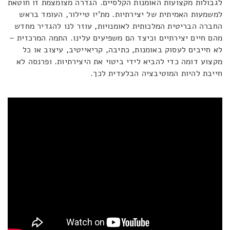
לגבולות מקצועות האומנות הקלסיים. הגדרה מצומצמת זו חוטאת
למשמעות האמיתית של יצירתיות. מת'יו טיילור, העומד בראש
החברה הבריטית המלכותית לאומנויות, עוזר לנו להגדיר מחדש
מהם חיים יצירתיים וכיצד הם משפיעים עלינו. התמה המרכזית –
לא חייבים לעסוק באומנות, כתיבה, קריאייטיב, עיצוב או כל
מקצוע דומה כדי להביא לידי ביטוי את היצירתיות. ופרנסה לא
חייבת להיות המוטיבציה הבלעדית לכך.