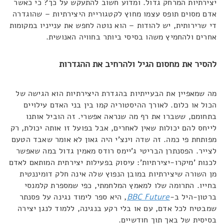
יצירתיות המרחק גדול. ומדוע חשוב להתעקש על כך? כי כאשר
אדם מסוים תופס עצמו מחוץ לקטגוריית היצירתיות – שהוגדרה
די שרירותית, יש להודות – הוא נוטה לחפש את ענייניו במקומות
אחרים ולהחמיץ משהו בסיסי ביותר בחוויה האנושית.
להסיר את מחסום הגיל ולהרחיב את ההגדרות
מה שמאפיין את הבעייתיות בהגדרת היצירתיות הוא הגישה של
הכול או כלום. לאורך ההיסטוריה קמו בין בני האדם עילויים
בתחומם, ששברו את רף מה שנראה אפשרי. זה הוביל אותנו
לייחס להם יכולות שאין לאחרים, אבל בפועל זו אותה יכולת, רק
מפותחת פי כמה. זה שדה וינצ'י היה גאון לא אומר שאבד הטעם
לצייר. הפסנתרן הבריטי ג'יימס רודס מאמין גדול במה שאפשר
לכנות 'מיקרו-יצירתיות': עיסוק בפעילות יצירתית המותאם לאדם
מן השורה שיצירתיות במובן הנפוץ שלה אינה חלק דומיננטית
בחייו. התרומה שלו למאמץ המלחמתי, כפי שמספרת קלמנסי
ברטון-היל ב-
BBC Future
, היא ספר לימוד נגינה על פסנתר
שמבטיח לכל אדם, עם או בלי רקע בנגינה, ללמוד לנגן יצירה
בסיסית של באך תוך חודשיים.