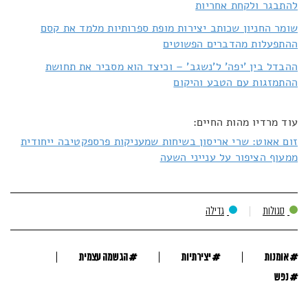
להתבגר ולקחת אחריות
שומר החניון שכותב יצירות מופת ספרותיות מלמד את קסם
ההתפעלות מהדברים הפשוטים
ההבדל בין 'יפה' ל'נשגב' – וכיצד הוא מסביר את תחושת
ההתמזגות עם הטבע והיקום
עוד מרדיו מהות החיים:
זום אאוט: שרי אריסון בשיחות שמעניקות פרספקטיבה ייחודית
ממעוף הציפור על ענייני השעה
סגולות
גדילה
#
#
#
אומנות
יצירתיות
הגשמה עצמית
#
נפש