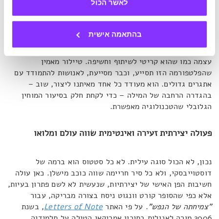
לאשר הכול
דוחף קדימה בתנופה אדירה.
בהתאמה אישית
לנהייה אחר פעילות יצירתית יש שני פנים – אישי וחברתי.
טיילור מדגיש את השני. האינטרנט אינו קריטי לפעולת היצירה
עצמה כמו שהוא קריטי לשיתוף וחשיפה. טיילור מאמין
שהפלטפורמה הזו תסייע, וכבר מסייעת, לאנושות להתמודד עם
אתגרים גדולים. הוא מעודד כל אחד מאיתנו ליצור, שוב –
בהגדרה הרחבה של המילה – כדי לקחת חלק בסיעור המוחין
הגלובלי שהטכנולוגיה מאפשרת.
פעולה יצירתית זעירה ואינטימית שווה עולם ומלואו
נכון, לא הכול סוגה עילית. לא כל סטטוס הוא ברמה של
דוסטוייבסקי, ולא כל סיר חריימה שווה כוכב מישלן. כאן עולה
חשיבות הפן האישי של יצירתיות, שנעשית לא לשם פתרון בעיות,
אלא כפי שהסופר קורט וונגוט ניסח בצורה מבריקה, עבור
"צמיחתה של הנפש"
. על פי האתר
Letters of Note
, בשנת
2006 מורה לאנגלית בתיכון אמריקאי הטילה על תלמידיה