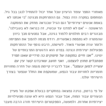
מאחורי הספר עומד הרעיון שכל אחד יכול להתחיל לנגן בכל גיל.
המחסום במקרה הזה כפול. גם ההתרחקות מנגינה 'כי אנחנו לא
באמת אנשים יצירתיים' וגם הגיל שכנראה מחזק את המסקנה
הראשונה – 'אם לא למדנו עד עכשיו, זה כנראה לא בשבילנו'.
מבוגרים רבים חולמים ללמוד נגינה, אבל נמנעים מכך כיוון
שהמטרה לא נתפסת כאפשרית. רודס מנסה להפוך את התפיסה
ולומר שזה אפשרי מאוד. לשיטתו, היבט נוסף של ההתרחקות
מפעילות יצירתית ונגינה בפרט הוא הדגשים התרבותיים של
ימינו.
"אנו חיים בתקופה של סיפוקים כה מידיים שאנו תמיד
מסתכלים מחוץ לעצמנו, ואני חושב שאיבדנו קשר עין עם
עשייה למען עצמנו"
. אבל לדבריו קיימת מגמה של חזרה מחוויות
חומריות לחוויות עבור הנפש, שמשקפת את החלל שנפער בצורך
היצירתי שלנו.
על פי ברטון, נגינה נמצאה במחקרים כבעלת אפקט של מעיין
הנעורים עבור המוח, אבל עבור הנפש היא לא שונה מפעילויות
יצירתיות אחרות. ולמעשה, הספקטרום היצירתי חורג הרבה מעבר