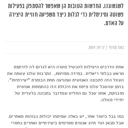
לשגשוגנו. החדשות הטובות הן שאפשר להסתפק בפעילות
פשוטה ומינימלית כדי לגלות כיצד משפיעה חוויית היצירה
על האדם.
בועז מזרחי
|
17 יוני, 2019
אחת הדרכים היעילות להכשיל מטרה היא לגרום לה להיתפס
מראש כבלתי ריאלית. במידה מסוימת, התרבות שלנו עשתה את
העוול הזה לתכונה האנושית שמגיעה תחת הכותרת "יצירתיות".
בזמן שהשכל שלנו פיתח את היכולת הזו כהתמחות אנושית
מובהקת, אותו שכל גם החליט שמדובר בתכונה בלעדית של
יחידי סגולה.
כמו בכל כישור אחר, יש כאלה שפיתחו יכולות גבוהות מאחרים.
אבל מכאן ועד תיוג אנשים מסוימים כיצירתיים ואחרים כחסרי