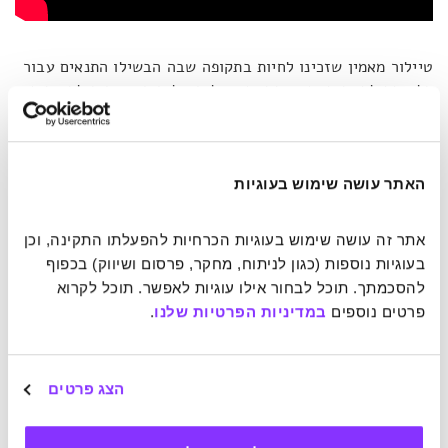
טיילור מאמין שזכינו לחיות בתקופה שבה הבשילו התנאים עבור
כל אחד לחיות חיים יצירתיים. שילוב של ביקוש גבוה לתוצרים
וטכנולוגיית הפצה זמינה, מהירה וזולה מאפשר לכולנו להביא
לעולם את התרומה היצירתית שלנו בכל תחום שאפשר להעלות
על הדעת, וכאמור, גם אם זה ברמת המיקרו.
"אנשים שומעים את
המילה יצירתי וחושבים 'זה קשור לאומנות, תרבות או המצאות.
האתר עושה שימוש בעוגיות
אין לי כישרון לזה'"
, הוא אומר. אבל לדבריו אפשר להביט על
יצירתיות בדרך אחרת:
"הכוח לפעול".
כלומר,
"לכל אחד יש את
אתר זה עושה שימוש בעוגיות הכרחיות להפעלתו התקינה, וכן 
הכישורים, הביטחון וההזדמנות להפוך את הרעיונות שלו
בעוגיות נוספות (כגון לניתוח, מחקר, פרסום ושיווק) בכפוף 
למציאות, בין אם הרעיון הזה הוא מופע, מוצר, שירות, עסק,
להסכמתך. תוכל לבחור אילו עוגיות לאפשר. תוכל לקרוא 
אפילו תנועה חברתית"
.
פרטים נוספים 
במדיניות הפרטיות שלנו
.
אנחנו כבר רואים את התנועה הזו מול עינינו, אבל לא בטוח
שאנו מזהים אותה עם הכמיהה לחוויה יצירתית. כל פוסט בישול
הצג פרטים
שמישהו או מישהי מעלים, כל תמונה מעוצבת, כל סטטוס
מתוחכם, כל פרסום על תיקון ביתי סטייל עשה זאת בעצמך – כל
אלה ועוד רבים וטובים נכללים בגל היצירתי האנושי שהאינטרנט