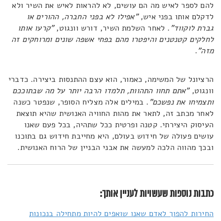
להם לספר לאיש מה הם עושים, לא להראות לאיש את השיר ולא
לדקלם אותו בפני איש,
"אפילו לא בפני החברה, ההורים או
גברת לוקווד"
. לאחר השלמת השיר, דורש וונגוט,
"קרעו אותו
לחלקים קטנטנים והיפטרו מהם בפחי אשפה שונים ומרוחקים זה
מזה"
.
הרציונל של המשימה, כאמור, הוא עצם ההתנסות ביצירה. כדברי
וונגוט,
"אתם תחוו התהוות, תלמדו הרבה יותר על מה שבתוככם
ותצמיחו את נפשכם"
. במילים אלה מצליח הסופר, שנפטר כשנה
לאחר מכתב זה, לתאר את מהות החוויה האנושית שהיא תוצאת
העיסוק היצירתי. קטנה ופרטית ככל שתהיה, בכל פעם שאנו
עושים פעולה של חידוש בעולם, היא מחייבת חידוש גם בתוכנו
ובכך מהווה הלכה למעשה את אבני הבניין של הרוח האנושית.
כתבות נוספות שעשויות לעניין אותך:
החירות להפוך לאדם שאנו שואפים להיות מתחילה בנכונות