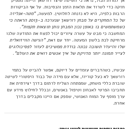
אך למרות הכול, נראה כי השיטה שיצר רורשאך הייתה מספיק
חזקה כדי לשרוד את תלאות הזמן והנסיבות. על אף הביקורות
הרבות כלפיה, היא לא נזנחה לחלוטין. למעשה,
"מטה-אנליזה
של כל המחקרים על מבחן רורשאך שנערכה ב-2013 הראתה כי
כשמשתמשים בו באופן נכון המבחן נותן תוצאות תקפות"
.
המחשבה כי מבט על עשרה ציורים יכול לפצח את התודעה שלנו
מרחיקת לכת בלשון המעטה. יחד עם זאת,
"
הגישה הוויזואלית
שלו והיעדר תשובה נכונה בודדת ממשיכים לעזור לפסיכולוגים
לצייר תמונה יותר מדויקת של איך אנשים רואים את העולם"
.
עכשיו, כשהדברים עומדים על דיוקם, אפשר להביט על כתמי
רורשאך לא כעל קוריוז, אלא עם מידה של כבוד היסטורי לשיטה
שוברת כללי משחק, שמפתחה הצליח לרתום בדרך יצירתית את
תחביבו הפרטי לאבחון וטיפול באנשים, ובכלל לחילוץ מידע עם
ערך מוסף על המוח האנושי, שספק אם היינו מקבלים בדרך
אחרת.