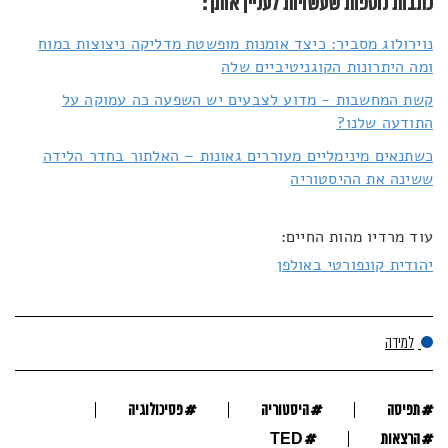
כתבות נוספות שעשויות לעניין אותך:
נוירולוג מסביר: כיצד אומנות מופשטת מדליקה ניצוצות במוח
ומה היתרונות הקוגניטיביים שלה
קשת המחשבות - מדוע לצבעים יש השפעה כה עמוקה על
התודעה שלנו?
כשתנאים מינימליים מעוררים גאונות – האלתור בחדר הלידה
ששינה את ההיסטוריה
עוד מרדיו מהות החיים:
יהודית קונפורטי באולפן
למידה
#
#
#
תפיסה
היסטוריה
פסיכולוגיה
#
#
הרצאות
TED