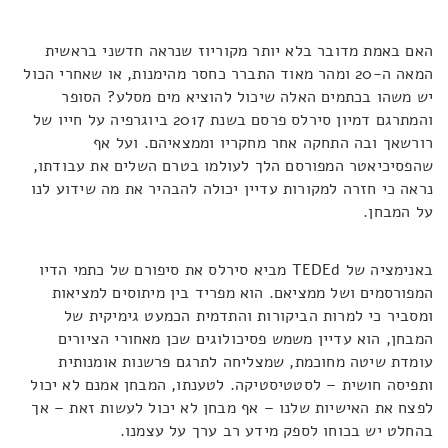
האם באמת מדובר בלא יותר מקוריוז שנראה חדשני בראשית
המאה ה-20 ומהר מאוד התברר כחסר מהימנות, או שאחרי הכול
יש משהו בכתמים האלה שיכול להוציא מים מסלע? הסופר
והמתרגם דמיון סירלס פרסם בשנת 2017 ביוגרפיה על חייו של
רורשאך ובה התחקה אחר מחקריו וממצאיהם. ועל אף
שהפסיכיאטר המפורסם הלך לעולמו בטרם השלים את עבודתו,
נראה כי חזרה למקורות עדיין יכולה להבהיר את מה שידוע לנו
על המבחן.
באנימציה של TEDEd מביא סירלס את סיפורם של כתמי הדיו
המפורסמים ושל ממציאם. הוא מפריד בין מיתוסים למציאות
ומסביר כי למרות הביקורות והתדמית הכמעט גימיקית של
המבחן, הוא עדיין משמש פסיכולוגים שכן מאחורי הציורים
עומדת שיטה מחוכמת, שמצליחה לתרגם פרשנות אומנותית
ותפיסה חושית – לסטטיסטיקה. לטענתו, המבחן אמנם לא יכול
לפצח את האישיות שלנו – אף מבחן לא יכול לעשות זאת – אך
בהחלט יש בכוחו לספק מידע רב ערך על עצמנו.