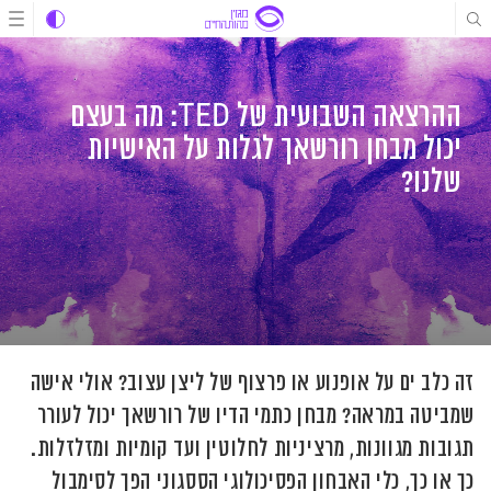
לג
לג
לג
תוכן
תוכן
ניווט
ההרצאה השבועית של TED: מה בעצם
יכול מבחן רורשאך לגלות על האישיות
שלנו?
זה כלב ים על אופנוע או פרצוף של ליצן עצוב? אולי אישה
שמביטה במראה? מבחן כתמי הדיו של רורשאך יכול לעורר
תגובות מגוונות, מרציניות לחלוטין ועד קומיות ומזלזלות.
כך או כך, כלי האבחון הפסיכולוגי הססגוני הפך לסימבול