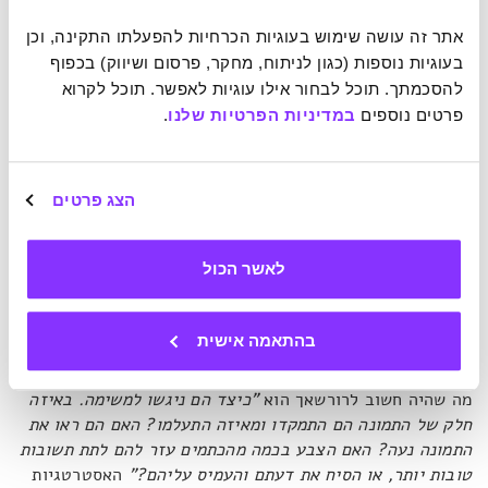
לפתח בסיס נתונים סטטיסטי,
"רורשאך החל לבחון מאות אנשים
אתר זה עושה שימוש בעוגיות הכרחיות להפעלתו התקינה, וכן 
בריאים וחולים פסיכיאטריים עם אותן שאלות"
. הוא גילה שלגבי
בעוגיות נוספות (כגון לניתוח, מחקר, פרסום ושיווק) בכפוף 
מספר ציורים, קיימים דפוסי פרשנות משותפים בקרב אנשים
להסכמתך. תוכל לבחור אילו עוגיות לאפשר. תוכל לקרוא 
בעלי מאפיינים דומים, וכן בקרב חולים באותן מחלות. זה הוביל
פרטים נוספים 
במדיניות הפרטיות שלנו
.
אותו למסקנה כי צורות מסוימות יכולות לשמש צוהר לאופן
הפעולה של התפיסה הוויזואלית, ולאינטראקציות השונות
שמתקיימות בינה ובין סגנונות אישיות, בעיות נפשיות ועוד.
הצג פרטים
זה לא ה"מה?" – זה ה"איך?"
לאשר הכול
לאחר שאסף מספיק נתונים, הצליח רורשאך לסנן מתוך כתמי
הדיו 10 ציורים שהובילו להבדלה המובהקת ביותר בין קבוצות.
בהתאמה אישית
בניגוד למה שעשויה להיות הדעה הרווחת, ניתוח התוצאות לא
התמקד בתשובות של הנבדקים לשאלה
"כמו מה זה נראה?"
–
מה שהיה חשוב לרורשאך הוא
"כיצד הם ניגשו למשימה. באיזה
חלק של התמונה הם התמקדו ומאיזה התעלמו? האם הם ראו את
התמונה נעה? האם הצבע בכמה מהכתמים עזר להם לתת תשובות
טובות יותר, או הסיח את דעתם והעמיס עליהם?"
האסטרטגיות