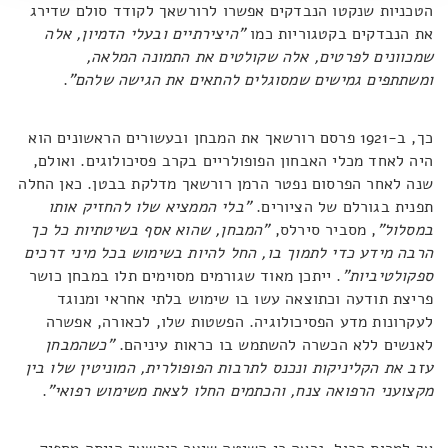
הטכניות שנקטו הנבדקים אפשרו לרורשאך לקודד סולם שדירג
את הנבדקים בקטגוריות כמו
"היצירתיים ובעלי הדמיון, אלה
שמכוונים לפרטים, אלה שקולטים את התמונה המלאה,
ומשתתפים גמישים שמסוגלים להתאים את הגישה שלהם"
.
כך, ב-1921 פרסם רורשאך את המבחן ובעשורים הראשונים הוא
היה לאחד מכלי האבחון הפופולריים בקרב פסיכולוגים. ואולם,
שנה לאחר הפרסום נפטר הרמן רורשאך מדלקת בבטן. כאן החלה
תפנית בגורלם של הציורים.
"בלי הממציא שלו להחזיק אותו
במסלול"
, מסביר סירלס,
"המבחן, שהוא אסף בשיטתיות כל כך
הרבה מידע כדי לתמוך בו, החל להיות בשימוש בכל מיני דרכים
ספקולטיביות"
. ייתכן מאוד שגורמים מסוימים תלו במבחן כושר
פריצת תודעה וכתוצאה עשו בו שימוש בלתי אחראי ומנוגד
לעקרונות מדע הפסיכולוגיה. הפשטות שלו, לכאורה, אפשרה
לאנשים ללא הכשרה להשתמש בו כראות עיניהם.
"כשהמבחן
עזב את הקליניקות ונכנס לתרבות הפופולרית, המוניטין שלו בין
מקצועני הרפואה צנח, והכתמים החלו לצאת משימוש רפואי"
.