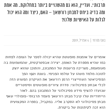
תרבותי. ועדיין, הוא גם מהשנויים ביותר במחלוקת. מה אמת
ומה בדיה ביחס למבחן רורשאך – האם, כיצד ומה הוא יכול
לגלות על האישיות שלנו?
בועז מזרחי
|
4 אפריל, 2019
אומרים על אומנות מופשטת שהיא יכולה לספר על הצופה לפחות
כמו שהיא מספרת על האומן. יצירה אבסטרקטית, שהמשמעות בה
מעומעמת, מצריכה פרשנות של המתבונן, והתוכן שהוא יוצק
לתוכה מלמד משהו על עולמו הפנימי. בשנת 1921 הפך
הפסיכיאטר השווייצרי הרמן רורשאך את העיקרון הפשוט הזה
לכלי אבחון פסיכולוגי: סדרת ציורים מופשטים וסימטריים
שנועדו להציף מידע פסיכולוגי על המתבונן בהם. לאור
הייחודיות שלו קיבל מבחן רורשאך מעמד תרבותי-פופולרי שאף
מבחן פסיכולוגי לא התקרב אליו. במקביל, בספרה המקצועית
הוא זכה לקיתונות של ביקורת.