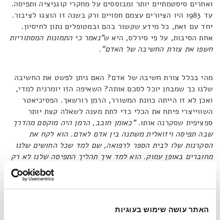
ואחרים סיסטמתיים יותר ומבוססים על מחקרי קוגניציה ותפיסה.
עד 1983 היו הציורים עצמם חסויים ורק בשנה זו הוצגו לציבור.
יחד עם זאת, כל מידע שקשור בהם ובמטופלים נתון לחיסיון.
אחת הסיבות, על פי סירלס, היא ש
"נאמר כי התמונות המסתוריות
חשפו את צורת החשיבה של האדם"
.
מהי בכלל צורת חשיבה של אדם? האם ניתן לפשט את החשיבה
שלנו כך שמבחן יוכל לסכם אותה? השאיפה הזו יומרנית למדי,
ואכן לא זו הייתה כוונת המשורר, הרמן רורשאך. הפסיכיאטר
השווייצרי פיתח את הכלי כדי לתת מענה לשאלה קצת יותר
ספציפית שסקרנה אותו.
"כאומן חובב, הרמן היה מוקסם מהדרך
שבה תפיסה ויזואלית משתנה בין אדם לאדם. הוא לקח את
הסקרנות שלו לבית הספר לרפואה, שם למד שכל החושים שלנו
מחוברים באופן עמוק. הוא למד איך תהליך התפיסה שלנו לא רק
רושם קלט חושי, אלא גם משנה אותו"
.
מחקרו בתפיסה צורנית החל לקרום עור וגידים בבית החולים
למחלות נפש. כמו בכל כלי אבחון פסיכולוגי, למקרה בודד אין
האתר עושה שימוש בעוגיות
כל משמעות שניתן להסיק ממנה מסקנות משמעותיות. במטרה