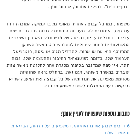
"זמן-הורים". במילים אחרות, שיחות חתך.
משפחה, כמו כל קבוצה אחרת, מאופיינת בדינמיקה המוכרת ויחד
עם זאת, הייחודית לה. מערכות היחסים שזורות זו בזו בחוטים
עדינים ובחבלים עבים, וכניסה של פרט חדש היא בין השינויים
המשמעותיים ביותר שיכולים להתרחש בה. כאשר השחקן
המתווסף הוא אח או אחות, להבדיל מגיס או גיסה, פוטנציאל
הערעור שלו, בדומה לפוטנציאל החיבור וההעצמה שלו, גבוה
יותר. אין ספק שמדובר בסיפור מסגרת אחר לחלוטין מאשר צוות
עובדים במשרד משותף, ועם זאת, בהחלט נראה שחוקיות
מסוימת מאפיינת את תנודותיה של כל קבוצה ואת המענה שהיא
מבקשת בעת הסתגלות לשינוי משמעותי חדש.
כתבות נוספות שעשויות לעניין אותך:
6 דרכים שבהן אחינו ואחיותינו משפיעים על הזהות, הבריאות
והאושר שלנו