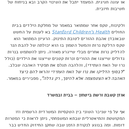
או עוגה חגיגית. המעמד יתבל את השינוי הקרב ובא בניחוח של
חשיבות חיובית.
ולקינוח, טקס אחר שמתואר במאמר של מחלקת הילדים בבית
החולים
Stanford Children’s Health
בא לענות על החשש
שבאובדן אהבת ההורים לטובת התינוק. הרעיון המתואר הוא
טקס הדלקת נרות והמשל הטמון בו הוא יכולתה של להבת הנר
להדליק נרות אחרים מבלי שייגרע מאורה. ניתן להשתמש בנרות
גדולים שייצגו את ההורים ונרות קטנים שייצגו את הילדים (כולל
נרו של האח העתידי), והלהבה תגלם את תפקיד האהבה שבלב.
"
לבסוף הדליקו את נרו של האח העתידי והראו להם כיצד
האהבה לא הצטמצמה אלא להיפך, רק גדלה"
, מסבירים במאמר.
אוזן קשבת ורשת ביטחון – בבית ובמשרד
אף על פי שניכר השוני בין הטקסיות המשרדית הרשמית וזו
המקושטת והתיאטרלית שבתא המשפחתי, ניתן לראות כי המטרות
דומות. ומה בנוגע לנקודת הזמן שבה שחקן החיזוק החדש כבר