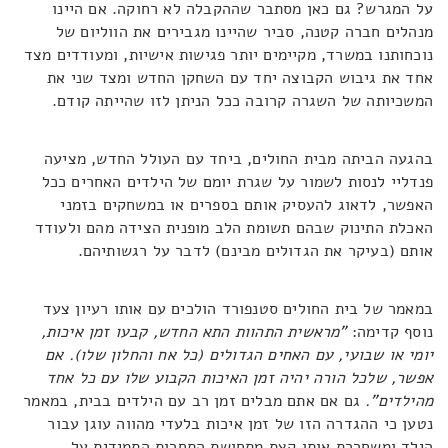
על המגרש? גם כאן מסתבר שההקבלה לא רחוקה. אם היינו
מנהלים חברה קטנה, סביר שהיינו מגבירים את הווליום של
נוכחותנו במשרד, מקיימים יותר פגישות אישיות, ומעודדים מצד
אחד את גיבוש הקבוצה יחד עם השחקן החדש ומצד שני את
המשכיותה של השגרה קרובה ככל הניתן לזו שהייתה קודם.
בהגעה הביתה מבית החולים, ביחד עם העולל החדש, מציעה
פנדליי לנסות לשמור על שגרת יומם של הילדים האחרים ככל
האפשר, לדאוג להעסיק אותם בספרים או במשחקים בזמני
האכלת התינוק שבהם תשומת הלב מופנית הצידה מהם ולעודד
אותם (בעיקר את הגדולים מבינם) לדבר על רגשותיהם.
במאמר של בית החולים סטנפורד הולכים עם אותו רעיון צעד
נוסף קדימה:
"מראשית התהוות התא החדש, קבעו זמן איכות,
יומי או שבועי, עם האחים הגדולים (כל אח והחלון שלו). אם
אפשר, שלכל הורה יהיה זמן האיכות הקבוע שלו עם כל אחד
מהילדים".
גם אם אתם מבלים זמן רב עם הילדים בבית, במאמר
נטען כי ההגדרה הזו של זמן איכות בלעדי מהווה עוגן עבור
הילד ומשחררת אותו קצת מתחושת התחרות התמידית על