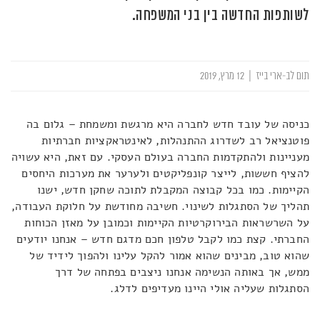
לשותפות החדשה בין בני המשפחה.
תום לב-ארי בייז
|
12 מרץ, 2019
כניסה של עובד חדש לחברה היא מרגשת ומשמחת – גלום בה
פוטנציאל רב לשדרוג ההתנהלות, לאינטראקציות חברתיות
מעניינות ולהתקדמות החברה בעולם העסקי. עם זאת, היא עשויה
להציף חששות, לייצר קונפליקטים ולערער את מערכות היחסים
הקיימות. כמו בכל קבוצה המקבלת לתוכה שחקן חדש, ישנו
תהליך של הסתגלות לשינוי. חשיבה מחודשת על חלוקת העבודה,
על השרשראות הבירוקרטיות הקיימות וכמובן על מאזן הכוחות
החברתי. קצת כמו לקבל טלפון חכם מדגם חדש – אנחנו יודעים
שהוא טוב, מבינים שהוא אמור להקל עלינו ולהפוך לידיד של
ממש, אך באותה הנשימה אנחנו ניצבים בפתחה של דרך
הסתגלות שעליה אולי היינו מעדיפים לדלג.