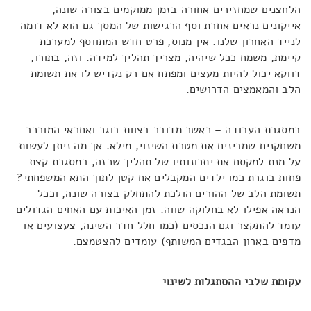
הלחצנים שמחזירים אחורה בזמן ממוקמים בצורה שונה,
אייקונים נראים אחרת וסף הרגישות של המסך גם הוא לא דומה
לנייד האחרון שלנו. אין מנוס, פרט חדש המתווסף למערכת
קיימת, משמח ככל שיהיה, מצריך תהליך למידה. וזה, בתורו,
דווקא יכול להיות מעצים ומפתח אם רק נקדיש לו את תשומת
הלב והמאמצים הדרושים.
במסגרת העבודה – כאשר מדובר בצוות בוגר ואחראי המורכב
משחקנים שמבינים את מטרת השינוי, מילא. אך מה ניתן לעשות
על מנת למקסם את יתרונותיו של תהליך שכזה, במסגרת קצת
פחות בוגרת כמו ילדים המקבלים אח קטן לתוך התא המשפחתי?
תשומת הלב של ההורים הולכת להתחלק בצורה שונה, וככל
הנראה אפילו לא בחלוקה שווה. זמן האיכות עם האחים הגדולים
עומד להתקצר וגם הנכסים (כמו חלל חדר השינה, צעצועים או
מדפים בארון הבגדים המשותף) עומדים להצטמצם.
עקומת שלבי ההסתגלות לשינוי