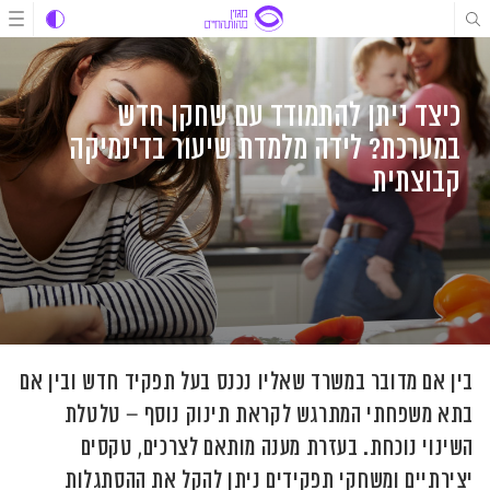
לג
לג
לג
תוכן
תוכן
ניווט
כיצד ניתן להתמודד עם שחקן חדש
במערכת? לידה מלמדת שיעור בדינמיקה
קבוצתית
בין אם מדובר במשרד שאליו נכנס בעל תפקיד חדש ובין אם
בתא משפחתי המתרגש לקראת תינוק נוסף – טלטלת
השינוי נוכחת. בעזרת מענה מותאם לצרכים, טקסים
יצירתיים ומשחקי תפקידים ניתן להקל את ההסתגלות