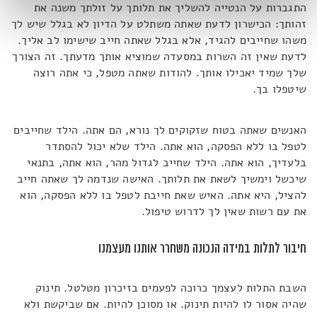
התגברות על הנטייה להשליך את תלותך על זולתך משנה את
זהותך: הכישרון לדעת שאתה משתלט על הדיון לא בגלל שיש לך
משהו שחייבים להגיד, אלא בגלל שאתה חייב שישימו לב אליך.
לדעת שאין זה השרות במסעדה שמוציא אותך מדעתך. זה הצורך
שלך שמיד יאכילו אותך. להודות שאתה מטפל, כי אתה רוצה
שיטפלו בך.
האנשים שאתה בטוח שזקוקים לך נורא, הם אתה. הילד שחייבים
לטפל בו ללא הפסקה, הוא אתה. הילד שלא יכול להסתדר
בלעדיך, הוא אתה. הילד שחייב לגדול מהר, הוא אתה, בתנאי
שיכשל וימשיך לשאת את תלותך. האישה שנדמה לך שאתה חייב
להציל, היא אתה. האיש שאת חייבת לטפל בו ללא הפסקה, הוא
את עם רשות שאין לך לדרוש טיפול.
חיבור לתלות במידה הנכונה משחרר אותנו מעצמנו
השבת התלות לעצמך כרוכה לפעמים בזיכרון מטלטל. תינוק
שהיה אסור לו להיות תינוק. או מסוכן להיות. אם שביקשת ולא