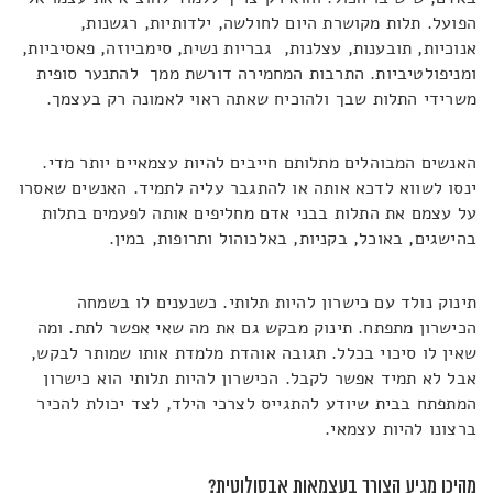
הפועל. תלות מקושרת היום לחולשה, ילדותיות, רגשנות,
אנוכיות, תובענות, עצלנות, גבריות נשית, סימביוזה, פאסיביות,
ומניפולטיביות. התרבות המחמירה דורשת ממך להתנער סופית
משרידי התלות שבך ולהוכיח שאתה ראוי לאמונה רק בעצמך.
האנשים המבוהלים מתלותם חייבים להיות עצמאיים יותר מדי.
ינסו לשווא לדכא אותה או להתגבר עליה לתמיד. האנשים שאסרו
על עצמם את התלות בבני אדם מחליפים אותה לפעמים בתלות
בהישגים, באוכל, בקניות, באלכוהול ותרופות, במין.
תינוק נולד עם כישרון להיות תלותי. כשנענים לו בשמחה
הכישרון מתפתח. תינוק מבקש גם את מה שאי אפשר לתת. ומה
שאין לו סיכוי בכלל. תגובה אוהדת מלמדת אותו שמותר לבקש,
אבל לא תמיד אפשר לקבל. הכישרון להיות תלותי הוא כישרון
המתפתח בבית שיודע להתגייס לצרכי הילד, לצד יכולת להכיר
ברצונו להיות עצמאי.
מהיכן מגיע הצורך בעצמאות אבסולוטית?