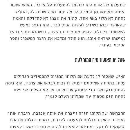
שמעלתו של אדם הוא יכולתו להתעלות על צרכיו. האיש שאמו
הייתה מאוימת מן התינוק שרצה יותר ממה שהיה לה, החליט
להיות לא תלוי באף אחד. לימד את עצמו לא להזדקק והאמין
שהאושר יבוא כשידע לעשות הכול לבד. הוא הגיע כמעט
לשלמות ביכולתו לספק את צרכיו בעצמו, וכשהוא נתקף ברעב
למישהו שיראה אותו. הוא חוזר ומדכא את היצר המשפיל וחסר
הסיכוי בעיניו.
אשליית האוטונומיה המוחלטת
האיש שאסור לו לדעת את תלותו התגייס לתפקידים הגדולים
עליו, בתקווה שמילוים יעניק לו זכות לבקש את צרכיו. הוא ניסה
להיות חזק מאד כדי למחוק את תלותו אך לא הצליח אף פעם
להיות חזק מספיק עד שתלותו תעלם לגמרי.
ההכחשה של תלותו חזרה וייצרה את אותה אכזבה. חיברה אותו
לאנשים שאין ביכולתם להיענות לצרכיו, במקום לגלות את אלו
הזקוקים לו וקל בעיניהם להיענות לו. הוא חוזר ומאשר לעצמו