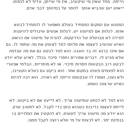
הייתה. פחד שאין מי שיקשיב, אין מי שייתן, עדיף לא לנסות.
ייאוש ישן שהביא אותך לוותר על כמיהתך לבני אדם.
המפגש עם המקום המפחיד בעולם מאפשר לו להתחיל לבטא
אותו. לגלות אם למישהו יש. לגלות אנשים שיכולים להיענות
למידה לא מבוטלת של הזדקקות. להניח על מישהו את הראש.
האיש שהשיב לעצמו את תלותו למד לצעוק את מה שחסר לו. גם
אם אינו ברגע זה בר השגה. הוא למד לבקש גם את מה שנדמה
שלא מגיע לו. דברים אסורים וחסרי סיכוי בכלל. לאיש שלא יודע
לבקש רוב הבקשות חסרות סיכוי. או לא מוסריות. הבלתי אפשרי
הוא לפעמים פשוט במקום אחר. הוא ביקש גם כשלא הקשיבו,
ולא נענו, ואמרו לו שבקשתו הייתה לא ראויה. הוא זכה להיות
האיש שרצונו נשמע.
הוא למד לא לנחש שמישהו צריך. לא לייעץ אם לא ביקשו. לא
לייחס לעצמו נדיבות כשהוא נותן כדי לקבל. לא לחשוב שרק
הוא יודע מה מישהו צריך לעשות. לא להקטין את התלויים בו
בנתינת יתר. לא לכעוס על מי שלא רוצה לקבל ממנו.