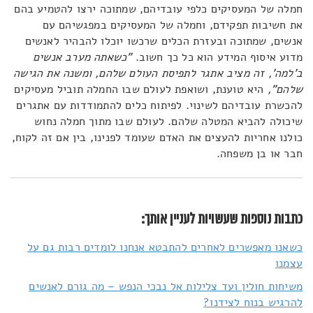
חמלה של המעסיקים כלפי עובדיהם, שמתוכה ירצו להטמיע בהם
את חשיבות תפקידם, וחמלה של המעסיקים במפגשיהם עם
אנשים, שמתוכה ובעזרת הכלים שרכשו יוכלו להבהיר לאנשים
מדוע איסוף המידע הוא כל כך חשוב.
"כשאתה מערב אנשים
ב'למה', זה מציב אתגר לתפיסת העולם שלהם, ומשנה את הגישה
שלהם",
היא טוענת, ושואפת לעולם שבו החמלה תוביל מעסיקים
להכשרת עובדיהם לשינוי. לפיתוח כלים להתמודדות עם אתגרים
שיכולה להביא המטלה שלהם. לעולם שבו מתוך חמלה נחוש
כולנו אחריות להעצים את האדם שעומד לפנינו, בין אם זה לקוח,
חבר או בן משפחה.
כתבות נוספות שעשויות לעניין אותך:
כשאנו מאפשרים לאחרים להתבטא אנחנו לומדים רבות גם על
עצמנו
משיחות חולין ועד צלילות אל נבכי הנפש – מה גורם לאנשים
להרגיש בנוח לצידנו?