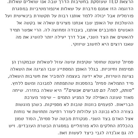
הרצאת TED שעוסקת בחשיבות הדרך שבה אנו שואלים שאלות.
הדוגמה הזו אמנם מדברת על שאלות אינפורמטיביות במסגרת
פורמלית אבל יכולה ללמד אותנו רבות על תקשורת בינאישית ועל
ההשלכות של האופן שבו אנחנו מציגים שאלה או בקשה אל
האנשים הסובבים אותנו, בעבודה ומחוצה לה. הרי אפשר תמיד
להאשים את הצד השני, אבל דרך יעילה יותר להשיג את מה
שאנו רוצים היא לחשוב שיווקי.
סמית' טוענת שחוסר שקיפות עושה עוול לשאלות שבמקורן הן
תמימות וחיוניות. בגלל האופן המסתייג שבו הציגה את השאלה
נציגת השירות, שלא ידעה בעצמה להסביר את חשיבות השאלה,
מיד התמלאה סמית' בהססנות שהתפתחה למבוכה ומשם ללחץ.
"מותק, למה? הם מגרשים אנשים?"
היא שאלה בחזרה. שיחה
מאוד טעונה האפילה על המניע התמים – שיפור מערכת
הבריאות. לפעמים כוונות טובות לא מספיקות. כשהן מוגשות
בצורה הלא נכונה הן עלולות לעורר רתיעה ותחושת אי נוחות
אצל האדם בצד השני. מנקודת מבטה של סמית', הסוד טמון
בהכללת החלקים הלא פורמליים במסגרת הכשרת העובדים. ויש
לה גם אג'נדה לגבי כיצד לעשות זאת.