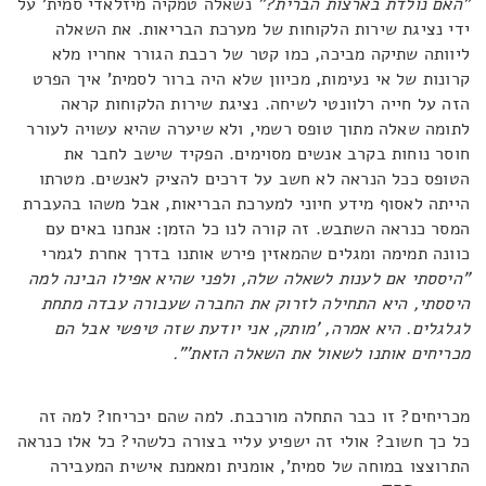
"האם נולדת בארצות הברית?"
נשאלה טמקיה מיזלאדי סמית' על
ידי נציגת שירות הלקוחות של מערכת הבריאות. את השאלה
ליוותה שתיקה מביכה, כמו קטר של רכבת הגורר אחריו מלא
קרונות של אי נעימות, מכיוון שלא היה ברור לסמית' איך הפרט
הזה על חייה רלוונטי לשיחה. נציגת שירות הלקוחות קראה
לתומה שאלה מתוך טופס רשמי, ולא שיערה שהיא עשויה לעורר
חוסר נוחות בקרב אנשים מסוימים. הפקיד שישב לחבר את
הטופס ככל הנראה לא חשב על דרכים להציק לאנשים. מטרתו
הייתה לאסוף מידע חיוני למערכת הבריאות, אבל משהו בהעברת
המסר כנראה השתבש. זה קורה לנו כל הזמן: אנחנו באים עם
כוונה תמימה ומגלים שהמאזין פירש אותנו בדרך אחרת לגמרי
"היססתי אם לענות לשאלה שלה,
ולפני שהיא אפילו הבינה למה
היססתי, היא התחילה לזרוק את החברה שעבורה עבדה מתחת
לגלגלים. היא אמרה, 'מותק, אני יודעת שזה טיפשי אבל הם
מכריחים אותנו לשאול את השאלה הזאת'".
מכריחים? זו כבר התחלה מורכבת. למה שהם יכריחו? למה זה
כל כך חשוב? אולי זה ישפיע עליי בצורה כלשהי? כל אלו כנראה
התרוצצו במוחה של סמית', אומנית ומאמנת אישית המעבירה