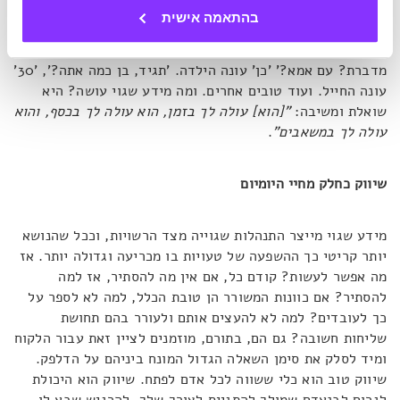
נשים את עצמנו בצד של הלקוח. מהלחץ שמה שנענה ישמש
בהתאמה אישית
כנגדנו בבית המשפט הדמיוני שמתנהל בראשנו, ומבלי שנהיה
אשמים בכלום, אנחנו מיד עונים תשובה מטעה. 'עם מי אני
מדברת? עם אמא?' 'כן' עונה הילדה. 'תגיד, בן כמה אתה?', '30'
עונה החייל. ועוד טובים אחרים. ומה מידע שגוי עושה? היא
שואלת ומשיבה:
"[הוא] עולה לך בזמן, הוא עולה לך בכסף, והוא
עולה לך במשאבים"
.
שיווק כחלק מחיי היומיום
מידע שגוי מייצר התנהלות שגוייה מצד הרשויות, וככל שהנושא
יותר קריטי כך ההשפעה של טעויות בו מכריעה וגדולה יותר. אז
מה אפשר לעשות? קודם כל, אם אין מה להסתיר, אז למה
להסתיר? אם כוונות המשורר הן טובת הכלל, למה לא לספר על
כך לעובדים? למה לא להעצים אותם ולעורר בהם תחושת
שליחות חשובה? גם הם, בתורם, מוזמנים לציין זאת עבור הלקוח
ומיד לסלק את סימן השאלה הגדול המונח ביניהם על הדלפק.
שיווק טוב הוא כלי ששווה לכל אדם לפתח. שיווק הוא היכולת