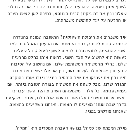
לגרום לבנאדם שמולך להתגייס לצורך שלך. להרגיש שבא לו
לשתף איתך פעולה. שהרעיון שלך תורם גם לו. בין אם זה מילוי
שאלון ובין אם זה ניקיון הבית בצוותא, בחירה לאן לצאת הערב
או החלטה על יעד לחופשה משפחתית.
איך משפרים את היכולת השיווקית? התשובה טמונה בהגדרה
שניתנה קודם לשיווק בחיי היומיום. אם הרעיון הוא לגרום לצד
השני להתגייס, לחוש נתרם ולרצות לשתף פעולה, כל שעלינו
לעשות הוא לחשוב על הצד השני. לראות אותו כחלק מהרעיון
שלנו, כחלק מהמשימה המשותפת שלנו. אם נחשוב על הסיבות
שבעבורן ישתלם לו לעשות זאת, בין אם אלו ישפרו את אורח
חייו ובין אם יעמיקו את טיב היחסים בינינו ויזכו אותו בהוקרת
התודה שלנו, נוכל לשווק את המשימה בצורה הטובה ביותר. אם
נעמיק פנימה, כל אלו – משמעותם חשיבות הצד השני עבורנו.
כאשר אנחנו חושבים על האחר ובאמת אכפת לנו, אנחנו משקיעים
בדרך שבה אנחנו מציעים לו הצעות. ואנחנו משקיעים בהצעות
שאנחנו פורשים בפניו.
מילת המפתח של סמית' בנושא העברת המסרים היא 'חמלה'.