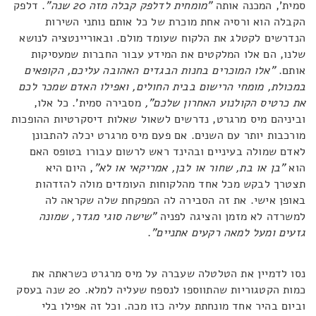
סמית', המכנה אותה
"מומחית לדלפק קבלה מזה 20 שנה"
. דלפק
הקבלה הוא ורסיה אחת מוכרת של כל אותם נותני השירות
הנדרשים לקטלג את הלקוח שעומד מולם. ובאוריינטציה לנושא
שלנו, הם אלו המלקטים את המידע עבור החברות שמעסיקות
אותם.
"
אלו המוכרים בחנות הבגדים האהובה עליכם, הקופאים
במכולת, מומחי הרישום בבית החולים, ואפילו האדם שמכר לכם
את כרטיס הקולנוע האחרון שלכם",
מסבירה סמית'. כל אלו,
וביניהם מיס מרגרט, נדרשים לשאול שאלות דיסקרטיות ההופכות
מורכבות יותר עם השנים. אם פעם מיס מרגרט יכלה להתבונן
לאדם שמולה בעיניים ובהינד ראש לרשום עבורו בטופס האם
הוא
"בן או בת, שחור או לבן, אמריקאי או לא"
, היום היא
תצטרך לבקש מכל אחד מהלקוחות העומדים מולה להזדהות
באופן אישי. את זה הסבירה לה המפקחת שלה שקראה לה
למשרדה לא מזמן והציגה לפניה
"שישה סוגי מגדר, שמונה
גזעים ומעל למאה רקעים אתניים"
.
נסו לדמיין את הטלטלה שעברה על מיס מרגרט כשראתה את
כמות הקטגוריות שהתווספו לנספח שעליה למלא. 20 שנה בעסק
וביום בהיר אחד מונחתת עליה כזו מכה. וכל זה אפילו בלי