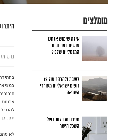
מומלצים
היתרונ
איזה שימוש אנחנו
עושים במרחבים
המנטליים שלנו?
בועז מזר
בחתירה 
לשבת ולהרהר מול 12
במציאת 
נופים ישראליים מעוררי
השראה
חיכוכים
ארוחת ה
להוביל 
יום. כך
חסדו ומגבלותיו של
השכל הישר
לא סתם 