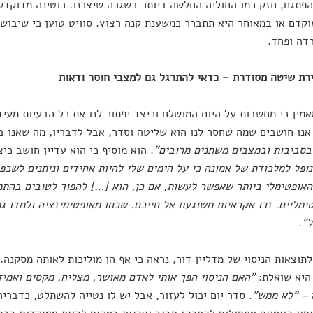
פתגם, חזק כמו החוליה החלשה ביותר בשגרה שיצרנו. רוטינה מדוקדקת
קדם או במאוחר היא תתברר כמשענת קנה רצוץ. סוויט טוען כי שיבושי
דה ופחד.
רת שיטה מסודרת – כדאי להתרגל גם למצבי חוסר ודאות
אמין כי מחשבות על היום המושלם וכיצד יפתור לנו את כל הבעיות מעיד
 אנו חושבים שמה שחסר לנו הוא שליטה וסדר, אבל לדבריו, מה שאנו ב
סביבות ובמצבים משתנים מרובים"
. הוא מוסיף כי הוא עדיין חושב כי
נופל למלכודת של אמונה כי על הימים שלי להיות אחידים וניתנים לשכפו
אופטימלי ביותר שאפשר לעשות, אם כן, הוא […] להפוך לטובים בהתמ
ימליים. זרו אקראיות משוגעת אל חייכם. שכחו מאופטימיזציה ולמדו ג
ל"
.
תוצאות הניסוי של מדליין דור, נראה כי אף הן מוליכות לאותה מסקנה.
 היא שואלת:
"האם הניסוי הפך אותי לאדם מאושר, מצליח, מקסים ואמי
– "לא ממש"
. סדר יום יכול לעזור, אבל יש לו נטייה להשתלט, כדברי