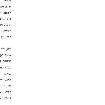
הצער, ר
שוב ושו
להפוך ל
מציאותי
שבה אתה
אפשרי ל
לשיפור 
זה, לדב
שעליהן 
ירקות ז
בבאוטה 
באלה, 
ליומו –
אחריה א
לאימון.
הלאה עד