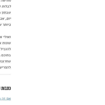
מתישה ו
לבלות א
שבתון מ
יום, אב
ביותר ע
ואולי א
שונות א
להוביל 
בתוכם. 
שחרגנו 
להפריע 
כתבות נ
אם זה מ