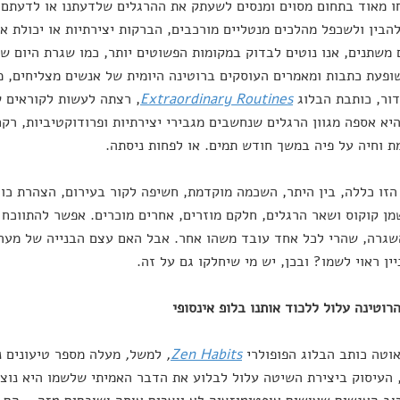
 מאוד בתחום מסוים ומנסים לשעתק את ההרגלים שלדעתנו או לדעתם ס
בין ולשכפל מהלכים מנטליים מורכבים, הברקות יצירתיות או יכולת א
משתנים, אנו נוטים לבדוק במקומות הפשוטים יותר, כמו שגרת היום של 
פעת כתבות ומאמרים העוסקים ברוטינה היומית של אנשים מצליחים, מדה
דור, כותבת הבלוג
Extraordinary Routines
, רצתה לעשות לקוראים 
 היא אספה מגוון הרגלים שנחשבים מגבירי יצירתיות ופרודוקטיביות, ר
 וחיה על פיה במשך חודש תמים. או לפחות ניסתה.
זו כללה, בין היתר, השכמה מוקדמת, חשיפה לקור בעירום, הצהרת כוונ
מן קוקוס ושאר הרגלים, חלקם מוזרים, אחרים מוכרים. אפשר להתווכח
גרה, שהרי לכל אחד עובד משהו אחר. אבל האם עצם הבנייה של מערכת
יין ראוי לשמו? ובכן, יש מי שיחלקו גם על זה.
רוטינה עלול ללכוד אותנו בלופ אינסופי
וטה כותב הבלוג הפופולרי
Zen Habits
,
למשל
,
מעלה מספר טיעונים נ
 העיסוק ביצירת השיטה עלול לבלוע את הדבר האמיתי שלשמו היא נו