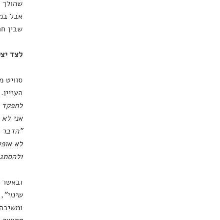
שהולך ה
אבל במו
שבין חר
לצד יצי
סוויט מ
העניין.
לתפקד ב
אני לא 
"הדבר ה
לא אופט
ולהסתג
ובאשר ל
שינוי"
,
ומשיבה