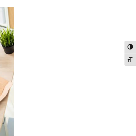
פעל/כבה ניגודיות גבוהה
תג גודל גופן