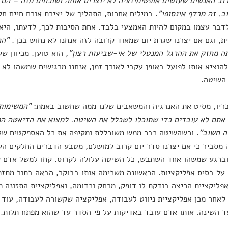
וב האנשים שעושים אופטימיזציה לא יוצרים אותה ושוכחים מזה – הם
ב. זה מרדף אינסופי"
. במילים אחרות, התהליך של יצירת אורח חיים חל
דבר עצמו במקום להיות האמצעי בלבד. אחת הסיבות לכך, לדעתו, הי
ת, וגם אם יצרנו שגרת יום שמאוד קרובה לזה אנחנו לא נחוש בכך.
"הח
 מחזק את ההרגל המנטלי של אי-שביעות רצון"
, הוא טוען. מכיוון 
הוציא אותו לפועל באופן עקבי לאורך זמן, אנחנו מרגישים שמשהו לא
השיטה.
ריו, מסיט את האנרגיה והמשאבים שלנו ממה שחשוב באמת:
"המשימות
אתם לא עובדים כדי שתוכלו לשכלל את השיטה. למצוא את הדיאטה ה
ה חשוב"
. וכשהשיטה כבר ממש משוכללת ומקיפה את כל האספקטים של ה
מסביר כי אם יצרנו סדר יום קרוב למושלם, מטבע הדברים החלקים השו
וברגע שמשהו אחד השתבש, כל השיטה עלולה לקרוס. קחו למשל אדם 
 על בסיס אפליקציות. הראשונה משכימה אותו בבוקר, הבאה בתור מתזמ
פליקציית הריצה בודקת לו דופק, מרחק וכדומה, ואפליקציית התזונה 
 לאחר מכן אפליקציית ניווט לעבודה, אפליקציה שקשורה לעבודה, עוד 
 השינה. אותו אדם עובד באדיקות על פי הסדר עד שהוא מפתח תלות.