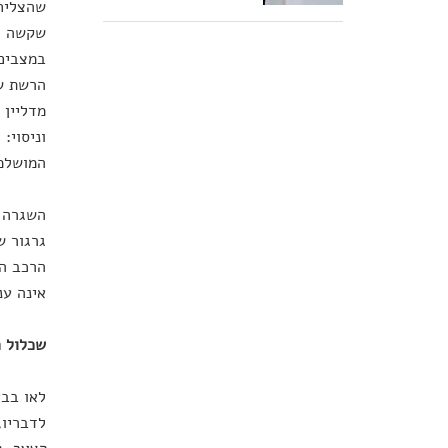
שהצליחו
שקשה לה
במצבים 
הרשת שו
מדליין 
וניסוי:
המושלמת
השגרה ה
גרגור ש
הרכב הש
אינה ענ
שכלול ה
לאו בבא
לדבריו,