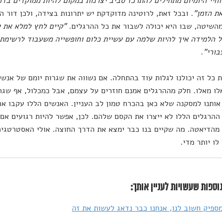
חיי היומיום מתחילים להתרכז סביב יצרנות במקום להיות ממוקדים בד
ת הזמן"
. ובכל זאת, לרוטינה מדוקדקת יש יתרונות בצידה, ולכן דור 
השיטה, שבו היא יכולה לשבור את כל ההרגלים.
"קיים לחץ למלא את י
ל הלמידה איך להיות שלמה עם עשיית כלום וחופשייה משעבוד לרשימת
בורי"
.
ת כל זה יכולנו לגלות עוד בהתחלה. אם נשווה את שגרות יומם של אנשי
לו מאלו. חלק מההרגלים אמנם חוזרים על עצמם, אבל כמכלול, אף שגר
אותנו למסקנה שלא כאן בהכרח טמון לב העניין. האנשים הללו עקבו א
ההרגלים הללו לא ייצרו את הקסם שלהם. לכן, אפשר להיות רגועים אם ד
מהדיאטה. מה שקיים בנו כבר ימצא את הדרך החוצה. אולי האסטרטגיה
לו יותר מדי.
וספות שעשויות לעניין אותך:
ספיק חשוב לנו, אנחנו כבר נדאג לעשות את זה