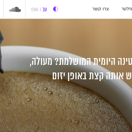
עב
ENG
זלטר
צרו קשר
נה היומית המושלמת? מעולה,
ש אותה קצת באופן יזום