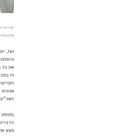
יצירת המ
מלכתחיל
ואז, יו
והטלפון
את כל ה
לו כמה 
ויפריעו
אנשים י
זאת
"ער
בפוסט 
הדברים 
מצא את 