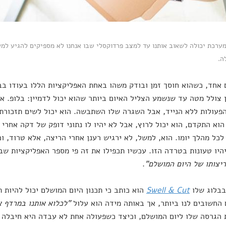
ערכת יכולה לשאוב אותנו עד למצב פרדוקסלי שבו אנחנו לא מספיקים להגיע למ
ה.
ם אחד, כשהוא חוסך זמן ובודק משהו באחת האפליקציות הללו בעודו בב
 צולל מטה עד שנשמע הצליל האיום ביותר שהוא יכול לדמיין: בלופ. א
פעולות ללא הנייד, אבל השגרה שלו השתבשה. הוא יכול לשים תזכורת
הוא התקדם, הוא יכול לרוץ, אבל לא יהיו לו נתוני דופק של דקה אחרי 
 לכל מהלך יומו. הוא, למשל, לא ירגיש רענן אחרי הריצה, אלא טרוד, 
היו טעונות בטרדה הזו. עכשיו תכפילו את זה פי מספר האפליקציות שב
יצותו של היום המושלם"
.
בבלוג שלו
Swell & Cut
הוא כותב כי תכנון היום המושלם יכול להיות 
החשובים לנו ביותר, אך באותה מידה הוא עלול
"לכלוא אותנו במרדף א
הגרסה שלו ליום המושלם, וכיצד כשפעולה אחת לא עבדה היא חיבלה בכ