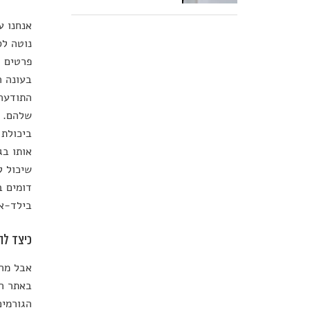
אנחנו ע
נוטה לס
פרטים ח
בעונה 
התודעה 
שלהם. ה
ביכולת 
אותו בג
שיכול ל
דומים ב
בילד-אי
כיצד לה
אבל מה 
באתר ה
הגורמים