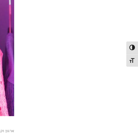
פעל/כבה ניגודיות גבוהה
תג גודל גופן
ארגון וק