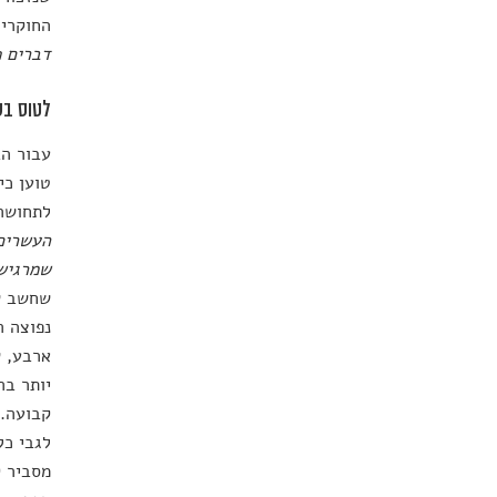
החוקרים
דברים פ
לטוס בש
עבור הב
טוען כי
לתחושה 
העשרים 
שמרגיש
שחשב שה
נפוצה ה
ארבע, ש
יותר בה
קבועה. 
לגבי כל
מסביר ק