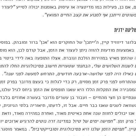
, אם כן, פעילות כמו מדיטציה או עיסוק באומנות יכולה לסייע
"לעורר 
שוטים וייתכן אף למנוע את קצב החיים המואץ"
.
ליטה ידנית
לוגר דיווויד קיין, ה'ייתכן' של החוקרים הוא 'אכן' ברור ומובהק. בפו
 באמצעות מודעות להווה ניתן לעצור את הזמן, אבל קודם לכן, הוא מוס
שהזמן מאיץ במהירות הולכת וגוברת. אצלו התופעה באה לידי ביטוי ב
לשנות השלושים שלי, הבחנתי שטעויות חישוב פסיכולוגיות החלו להתר
 כאילו היה לפני שלושה-ארבעה חודשים, התרחש למעשה לפני שנה"
. 
תרחש לפני פרק זמן מסוים, רק כדי לגלות כי בעצם מדובר בפרק זמן כ
מסבירה את התקלות הללו היא שאנו תופסים את הזמן ביחס לגיל שלנו, ו
נתיים הן חצי מהחיים – ועבור בן עשרים מדובר בעשרה אחוזים בלבד. 
שוואה לשנים שאנו כבר חיים. אבל זו, לדעתו, תיאוריה בלתי הגיונית, 
אנו יכולים לחוות שנה אחת כאיטית מאוד, ואחרת כמהירה מאוד, וזאת 
 פרק זמן.
"חמישה ימים של טיול במדינה זרה נוטים להרגיש ארוכים י
יין.
"תפיסת הזמן שלנו היא פסיכולוגית וסובייקטיבית"
. במאמר מוסגר,