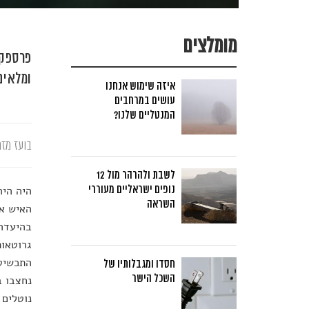
מומלצים
פרספקט
ומלאים
איזה שימוש אנחנו
עושים במרחבים
המנטליים שלנו?
בועז מזר
לשבת ולהרהר מול 12
נופים ישראליים מעוררי
היה היה
השראה
האיש אל
בהיעדרו
גרוטאות
התכשיטי
חסדו ומגבלותיו של
השכל הישר
נחצבו ב
נוטלים 