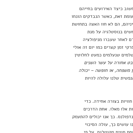
חשוב כיצד האירועים בחייהם
עומת זאת, כאשר הנבדקים הונחו
יניהם, הם לא חוו האצה בתחושת
משים בנוסטלגיה על מנת
ם לאחר שעברו מניפולציה
קי זמן קצרים כמו יום זה אולי
שלמים שנעלמים כמעט לחלוטין
ט אחורה על עשר השנים
ן משפחה, או חופשה – יכולה
פשית שלנו עלולה להיות
ויות בצורה אחידה. כדי
ות אלו מאלו. אחת הדרכים
פולנס. כך אנו יכולים להתעמק
 עושים כך, עולה הסיכוי
חת תווית מקוטלגת. על פי