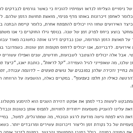
ל ניסויים הצליחו לנדאו ועמיתיו להוכיח כי כאשר גורמים לנבדקים ל
כלומר לאחסן זיכרונות באותו מדף פנימי, מואצת תחושת הזמן שלהם. ל
יצד האירועים שחוו היו יכולים להתפתח אחרת, כלומר קיימת הבחנה ב
מחקר בוצע ביחס לפרק זמן של שנה. בנוסף גילו החוקרים כי אנו משת
על תאוצת הזמן המדומה, שכן נבדקים דירגו אותה כחשובה מאוד עבור
אירועים. לדבריהם, אנו יכולים לדחוס תקופות זמן שונות. כשמדובר בפר
י. אבל אלה יכולים להצטבר לשבועות, חודשים, שנים ואפילו עשורים 
ן שלנו, מה שאופייני לגיל העמידה.
"קל לראות"
, כותבת יאנג,
"כיצד מב
ת בחייך וזכירה שלהן במובנים של גושים מעטים – לדוגמה עבודה, זמ
הרגשה כאילו הן חלפו בעפעוף"
. במקרים כאלה, ההשפעה על הרווחה הנ
.
תבקש לעשות כדי למתן את אפקט דהירת השנים הוא להימנע מקטלוג חו
את עלינו להעניק משמעות ייחודית לחוויות, לתפוס אותן כשונות ונבדל
את היא לפתח גישה מודעת לרגע הנוכחי, מה שמתרגלים, למשל, במיינד
מיות של כל נקודת זמן וליצור זיכרונות עשירים ומרובדים יותר. כשאנו
את החוויה כחוויה, כולל במובן התחושתי והרגשי, במקום לזכור אותה ת