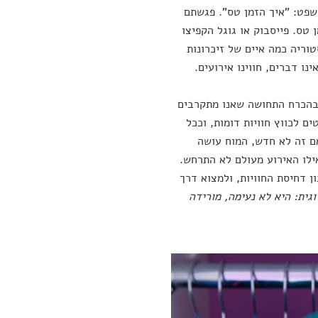
 אחת את המשפט: "איך הזמן טס". פגשתם
ם את התואר? הזמן טס. פייסבוק או גוגל הקפיצו
וריה כמה איים של זיכרונות
נו דברים, חווינו אירועים.
 בהכרח התחושה שאנו מתקרבים
ם לכווץ חוויות דומות, וככל
 אם זה לא חדש, המוח עושה
אילו האירוע מעולם לא התרחש.
ן דחיסת החוויות, ולמצוא דרך
גית: היא לא נעימה, מורידה