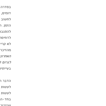
בסדרה ש
דומים, 
לחשוב כ
הזמן. ה
להתגבר 
לדחיסת 
לא קריט
מהזיכרו
האחרונו
לגרום ל
בעייתית
הדבר המ
לעשות ז
לעשות ז
בחד-הפע
שנזכור 