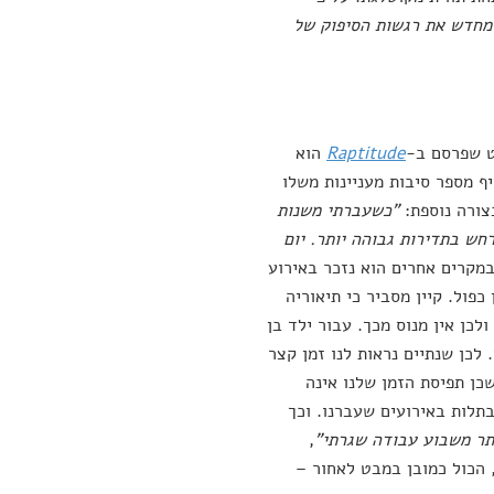
מחדש את רגשות הסיפוק של
סט שפרסם ב-
Raptitude
הוא
יף מספר סיבות מעניינות משלו
צורה נוספת:
"כשעברתי משנות
חש בתדירות גבוהה יותר. יום
במקרים אחרים הוא נזכר באירוע
פול. קיין מסביר כי תיאוריה
לכן אין מנוס מכך. עבור ילד בן
לכן שנתיים נראות לנו זמן קצר
שכן תפיסת הזמן שלנו אינה
בתלות באירועים שעברנו. וכך
ותר משבוע עבודה שגרתי"
,
 הכול כמובן במבט לאחור –