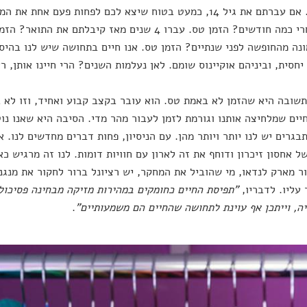
ומיזורי. אם עברתם את גיל 14, כמעט בטוח שיצא לכם לפחות פעם
חבר אחרי כמה חודשים? הזמן טס. עברו 4 שנים מאז קיבלת
נה מהחופשה לפני שנתיים? הזמן טס. אנו חיים בתחושה שיש לנו בהיסט
יחסית, וביניהם אוקיינוס שומם. לאן נעלמות השנים? הרי חיינו אותן, ראי
תשובה היא שהזמן לא באמת טס. הוא עובר בקצב קבוע ואחיד, וזו לא
יים שמלחיצה אותנו וגורמת לזמן לעבור מהר מדי. הסיבה היא שאנו נוטי
בגרים יש לנו יותר ויותר מהן. עם הניסיון, פחות דברים מחדשים לנו.
ל אחסון זיכרון ודוחף את זה לארון עם חוויות דומות. לנו זה מרגיש כ
ר מארק לנדאו, מי שהוביל את המחקר, יש רציונל ברור לחקור את מנגנו
עליו. לדבריו,
"תפיסת החיים כחומקים במהירות מזיקה מבחינה פסיכולו
ה, וייתכן אף עוינת לתחושה שהחיים הם משמעותיים"
.