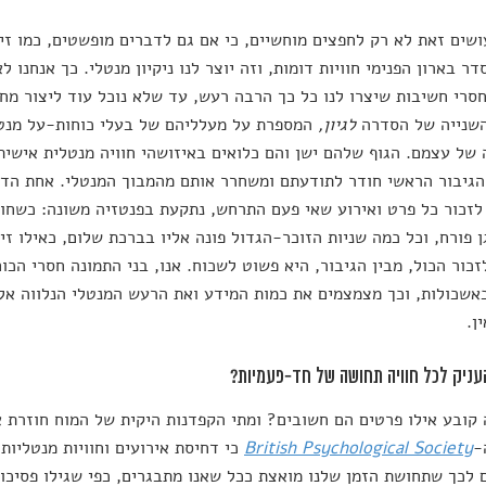
ושים זאת לא רק לחפצים מוחשיים, כי אם גם לדברים מופשטים, כמו זיכ
דר בארון הפנימי חוויות דומות, וזה יוצר לנו ניקיון מנטלי. כך אנחנו ל
סרי חשיבות שיצרו לנו כל כך הרבה רעש, עד שלא נוכל עוד ליצור מ
השנייה של הסדרה
לגיון,
המספרת על מעלליהם של בעלי כוחות-על מנטל
של עצמם. הגוף שלהם ישן והם כלואים באיזושהי חוויה מנטלית אישי
גיבור הראשי חודר לתודעתם ומשחרר אותם מהמבוך המנטלי. אחת הדמ
לזכור כל פרט ואירוע שאי פעם התרחש, נתקעת בפנטזיה משונה: כשחוד
ן פורח, וכל כמה שניות הזוכר-הגדול פונה אליו בברכת שלום, כאילו זי
זכור הכול, מבין הגיבור, היא פשוט לשכוח. אנו, בני התמונה חסרי הכו
אשכולות, וכך מצמצמים את כמות המידע ואת הרעש המנטלי הנלווה אליה
ן.
עניק לכל חוויה תחושה של חד-פעמיות?
קובע אילו פרטים הם חשובים? ומתי הקפדנות היקית של המוח חוזרת א
-
British Psychological Society
כי דחיסת אירועים וחוויות מנטליות
 לכך שתחושת הזמן שלנו מואצת ככל שאנו מתבגרים, כפי שגילו פסיכול