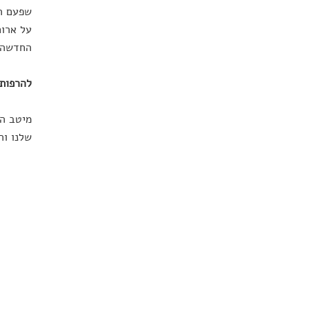
שפעם הי
על ארוח
החדשה 
להרפות
מיטב הס
שלנו וה