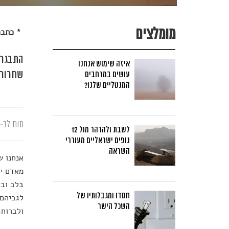
מומלצים
* כתבה 
התבגרו
איזה שימוש אנחנו
שחרור 
עושים במרחבים
המנטליים שלנו?
תום לב-א
לשבת ולהרהר מול 12
נופים ישראליים מעוררי
השראה
אנחנו ש
מאדם יק
בלב ובא
חסדו ומגבלותיו של
לגביהם 
השכל הישר
ולברוח.