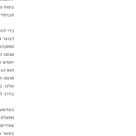
בטוח שמ
חברתיים
כדי להק
לבוגר ו
ומתקדמי
אנחנו מ
יחסים ש
הוא הגד
תרמה לנ
שלנו. כ
בדרך ל
כשדאשין
מתעלת א
צעירים,
בעשר ב