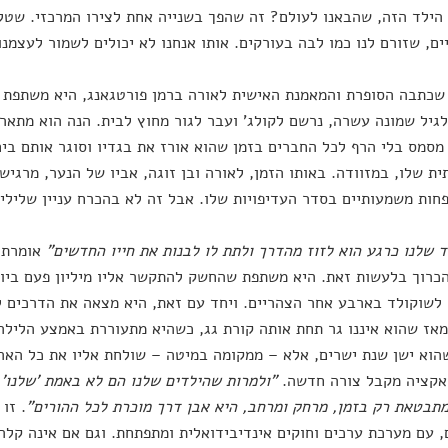
הילד הזה, שהבאנו לעולם? זה שהפך בשנייה אחת לצירו המרכזי. שטל
ים, שזורם לנו כמו לבה בעורקים. אותו אנחנו לא יכולים לשמור לעצמנ
כתבה הסופרת והמאמנת האישית לאורה ברמן פורטגאנג, היא משתפת ב
גיל שמונה עשרה, נרשם לקולג' ועבר לגור מחוץ לבית. הנה הוא מתארג
מסמס בלי הרף לכל החברים בזמן שהוא אורז את בגדיו וסוגר אותם בי
ת שלו, במזוודה. באותו הזמן, לאורה ובן זוגה, אביו של הנער, מרגי
חות משמעותיים בסדר העדיפויות שלו. אבל זה לא בהכרח עניין שלילי
 שלנו כרגע הוא לזוז מהדרך ולתת לו לבנות את חייו החדשים"
אומרת 
כרוך בלעשות זאת. היא משתפת שהחשק להתקשר אליו מיליון פעם ביום
שוקולד בארבע אחר הצהריים. ויחד עם זאת, היא מצאה את הדרכים 
אז שהוא איננו גר תחת אותה קורת גג, כשהיא מתעוררת באמצע הלילה
הוא ישן שנת ישרים, אלא – ממקומה במיטה – שולחת אליו את כל האה
אקציה מקבל צורה חדשה.
"ולמרות שהילדים שלנו הם לא באמת 'שלנו' 
תבטאת רק בזמן, מרחק ומרחב, היא אבן דרך מוכרת לכל ההורים"
. זו
 עם מערכת ערכים וחוקים אינדיבידואלית ומתפתחת. וגם אם אינה קלה,