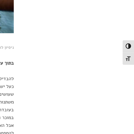
ניסיון ל
פעל/כבה ניגודיות גבוהה
תג גודל גופן
בתוך עו
להבדיל 
כעל ישו
שעושים 
משתנות:
בעובדה 
במוכר ו
אבל האם
להתפתח 