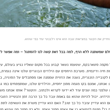
החזיק את הקשר במציאות שבה הוא אינו רלבנטי עוד כפי שהוא.
לם שמשתנה ללא הרף, למה בכל זאת קשה לנו להסתגל – ומה אפשר ל
מקפה סטארבקס, שטעמו נשאר קבוע בכל מקום שאליו נגיע בעולם, ע
ת חיה ודינמית. מערכת היחסים עם הילדים הבוגרים שלנו אינה נגמרת, 
לקובייה הונגרית, נשנה את הזווית שממנה אנו מסתכלים על הסוגיה, כ
 אנחנו, אמנם בקו מגמה מתון יחסית, והילדים שלנו, שמתפתחים כמו 
שלפני כמה שנים עוד לא ידעו לקרוא ולכתוב. והקשר? אותו אנחנו מש
הידוע. יכול להיות שהוא גם באמת עבד כל כך הרבה זמן והנטייה הטב
 הוא עדיין עובד כל כך טוב? האם הוא עדיין משרת את השאיפה לתת 
בו? מקום להמציא בו את עצמו מתוך עצמו, ולא רק מתוך מה שהוא חוו