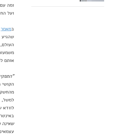
ומה עם 
ועל החי
ב
מאמר
ש
שהגיע ל
העולם, 
משמעותי
אותם לפ
"התפקיד
הקושי ה
מהחשק ל
למשל, מ
לוודא ש
באינטר
שאינה מ
עצמאים,