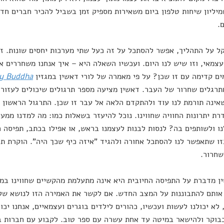
יליון שיחות טלפון ביום משאירות מספיק זמן בשביל להכיר חברים חד
.
ל על התהליך, אפשר להסתכל על זה כעל שתי מערכות יחסים שונות. זו
עצמאי, וזו שיש לנו היום. ועכשיו השאלה היא – איך אנחנו משחררים א
ם קדימה עם זו שכן? על פי מאמרה של לורי דאשין במגזין
y Buddha
תרגלים שחרור של העבר. דאשין מציעה מספר תרגולים שיכולים לעזור
אינה תורמת לנו עוד ולהתקדם הלאה אל עבר זו שכן. התרגול הראשון
רת יתרונות החוויה שחווינו. נוכל להיעזר בשאלות כמו: מה למדנו ממ
ו ולשותפים בה? לנסות לבנות לעצמנו בראש, או אפילו בכתב, תפיסה ח
זו שתאפשר לנו להסתכל אחורה ולהגיד "איזה כיף שכך היה". הוקרת ת
שחרור.
 מדברת על התפיסה החיובית היא אינה מתעלמת מהקשיים שחווינו במ
ותם להתבוננות על המצב החדש. אם לקשר את האמירה הזו לנושא שלנו
 לא יכולנו לעשות ועכשיו, כהורים לילדים בוגרים ועצמאיים, אנחנו י
בוקר ולהישאר במיטה עד אחת עשרה עם ספר טוב. לקבוע עם חברות ב