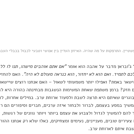
טיין. התרפקות על מה שהיה. האיזון העדין בין אנושי וטבעי לכבול בכבלי העבר
ג'ובראן מדבר על אהבה הוא אומר
"אם אתם אוהבים מישהו, תנו לו לל
כם לתמיד. ואם הוא לא יחזור, הוא כנראה מעולם לא היה".
האם להחזיק
שאר באמת? ואפילו יותר משמעותי לשאול – האם אנחנו רוצים שיישארו
 חזק? ברמן משתפת שאחת המשימות הנשגבות מבחינתה כהורה היא לג
וגרים שאיתם היא תרצה לשבת ולסעוד ארוחת ערב. במילים אחרות, לצ
שיך במסע בעצמם, לברור ולבחור איזה ערכים, חברים וסיפורים הם רו
להם להמשיך לגדול ולצבוע את עצמם ביותר ויותר גוונים של רגשות, יד
צעירים טובים, מעניינים, נעימים ומצחיקים, כאלו שלא רק אנחנו ההו
בת איתם לארוחת ערב.