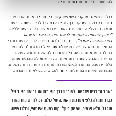
להפחתת בדידות, חרדות ופחדים.
רוג'רס מציגה מחקרים שמצאו קשר בין תפילה עבור אדם אחר
(חבר בקבוצת המחקר, בן זוג או אדם זר) לבין הפחתה בכעס
ותוקפנות ועלייה בסלחנות לאחר פרובוקציה בקרב המתפללים
.
"ייתכן שהתפילה מסייעת לראות מצבים באור חדש או
בפרספקטיבה אחרת"
, כותבת רוג'רס. הסיבה לכך, לדעת כותבי
המחקרים, היא שתפילה מנטרלת את פעולת מנגנון 'הילחם או
ברח': בזמן איום נתפס, כל תשומת הלב שלנו נתונה לעולם
החיצון כהכנה להתמודדות איתו, בעוד שתפילה מכנסת אותה
כלפי עצמנו. המיקוד פנימי משרה תחושת רגיעה, רווחה ושלום.
התוצאה היא תגובה שלווה יותר לסביבה, גם לאחר התגרות
.
"אחד הדברים שרכשתי לאורך הדרך הוא תחושה בריאה מאוד של
כבוד וחמלה כלפי מערכות האמונה של כולם. לכולנו יש מוח מאוד
מוגבל, מלא פגמים, שמשקיף על יקום כמעט אינסופי, וכולנו פשוט