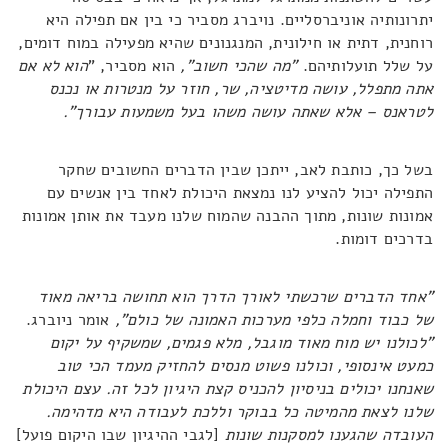
יתרונותיה אוניברסליים. נויברג מסביר כי בין אם תפילה היא
רוחנית, דתית או חילונית, המנגנונים שהיא מפעילה במוח דומים,
על שלל תועלותיהם.
"מה שהכי חשוב",
הוא מסביר, "
הוא לא אם
אתה מתפלל, עושה מדיטציה, שר, חוזר על מנטרות או נכנס
לטראנס – אלא שאתה עושה משהו בעל משמעות עבורך".
בשל כך, כותבת לאב, ייתכן שבין הדברים החשובים שחקר
התפילה יכול להציע לנו נמצאת היכולת לאחד בין אנשים עם
אמונות שונות, מתוך ההבנה שהמוח שלנו מעבד את אותן אמונות
בדרכים דומות.
"אחד הדברים שרכשתי לאורך הדרך הוא תחושה בריאה מאוד
של כבוד וחמלה כלפי מערכות האמונה של כולם",
אומר ניוברג.
"לכולנו יש מוח מאוד מוגבל, מלא פגמים, שמשקיף על יקום
כמעט אינסופי, וכולנו פשוט מנסים להחזיק מעמד הכי טוב
שאנחנו יכולים בניסיון להכניס קצת היגיון לכל זה. עצם היכולת
שלנו לצאת מהמיטה כל בבוקר וללכת לעבודה היא מדהימה.
העובדה שהגענו למסקנות שונות
[לגבי ההיגיון שבו היקום פועל]