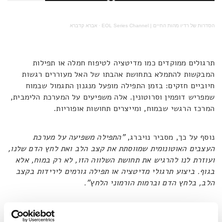
הסדרות של רדיו מהות החיים | EOL Series Channel
·
אברא קדברא
תרגולים ממוקדים כמו מדיטציה לטיפוח חמלה או תפילות
המבקשות להתמלא בתחושת אהבתו של האל מעוררים רגשות
חיוביים חזקים: בזמן התפילה מופעל מנגנון התגמול שבמוח
שמפריש דופמין וסרוטונין. אלה משפיעים על המערכת הלימבית,
המרכז הרגשי שבמוח, ומייצרים תחושות אופוריות.
נוסף על כך, מסביר נויברג,
"התפילה משפיעה על מערכת
העצבים האוטונומית שמווסתת את קצב הלב ואת לחץ הדם שלנו,
ועוזרת לנו להרגיש את תחושת השלווה הזו, לא רק במוח, אלא
בגוף. ביצוע תרגולי מדיטציה או תפילה גורמים לירידות בקצב
הלב, בלחץ הדם וברמות הורמוני הלחץ".
כל אלה מעבים את המסלולים העצביים הרלוונטיים במוחם של