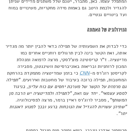
המתפלל עצמו. כאן, מתברר, ישנם שלל משתנים מדידים שניתן
להגדיר ולכמת היטב גם באמות מידה מחקריות, משינויים במוח
ועד ביטויים גנטיים.
הנוירולוגיה של האמונה
כדי לבדוק את השפעותיה של תפילה כדאי להבין יותר מה מגדיר
אותה, ואת הקשר בינה לבין תרגולים רוחניים אחרים כמו
מדיטציה. ד"ר קריסטינה פוצ'לסקי, מרצה לרפואה ומנהלת
המכון לרוחניות ובריאות באוניברסיטת וושינגטון, מסבירה
לקריסטן רוג'רס מ-
CNN
כי בזמן שמדיטציה מתמקדת בהרחקת
המחשבות, תפילה כרוכה בעיבוד של מחשבות ואירועים
. "תפילה
גם מרמזת על הקשר של מערכת יחסים עם כוח עליון, בניגוד
למסע עצמאי". יחד
עם זאת,
"לתפילה ולמדיטציה יש הרבה מן
המשותף"
, מסביר לרוג'רס ראיין ברמר, מרצה לפסיכולוגיה.
"שתיהן עשויות להגדיל את הנוכחות ברגע ובכך למנוע דאגנות
יתר"
.
פרופסור אנדרו נויברג, רופא וחוקר מוח מוביל בתחום