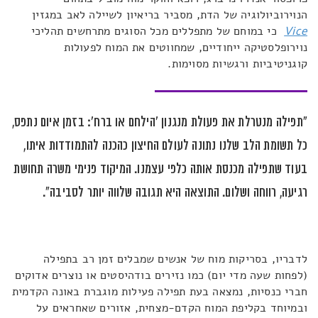
הנוירוביולוגיה של הדת, מסביר בריאיון לשיילה לאב במגזין
Vice
כי במוחם של מתפללים מכל הסוגים מתרחשים תהליכי
נוירופלסטיקה ייחודיים, שמחווטים את המוח לפעולות
קוגניטיביות ורגשיות מסוימות.
"תפילה מנטרלת את פעולת מנגנון 'הילחם או ברח': בזמן איום נתפס,
כל תשומת הלב שלנו נתונה לעולם החיצון כהכנה להתמודדות איתו,
בעוד שתפילה מכנסת אותה כלפי עצמנו. המיקוד פנימי משרה תחושת
רגיעה, רווחה ושלום. התוצאה היא תגובה שלווה יותר לסביבה".
לדבריו, בסריקות מוח של אנשים שמבלים זמן רב בתפילה
(לפחות שעה מדי יום) כמו נזירים בודהיסטים או נוצרים אדוקים
חברי כנסיות, נמצאה בעת תפילה פעילות מוגברת באונה הקדמית
ובמיוחד בקליפת המוח הקדם-מצחית, אזורים שאחראים על