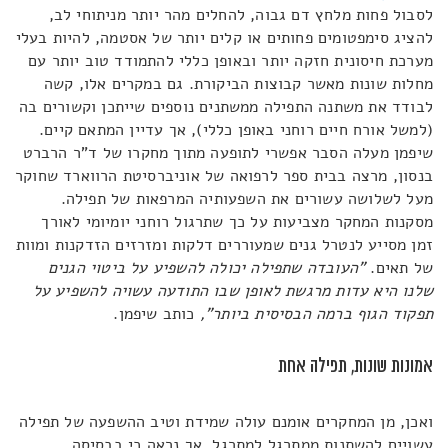
לסבול פחות מלחץ דם גבוה, להחלים מהר יותר מניתוחי לב,
להציג סימפטומים פחותים או קלים יותר של אסטמה, להיות בעלי
מערכת חיסונית חזקה יותר ובאופן כללי להתמודד טוב יותר עם
מחלות שונות מאשר קבוצות הביקורת. גם במקרים אלו, קשה
לבודד את משתנה התפילה ממשתנים נוספים שייתכן וקשורים בה
(למשל אורח חיים רוחני באופן כללי), אך עדיין המתאם קיים.
שיפמן מעלה הסבר אפשרי לתופעה מתוך מחקרו של ד"ר הרברט
בנסון, מרצה בבית ספר לרפואה של אוניברסיטת הרווארד שחוקר
מעל לשלושה עשורים את השפעותיה המרפאות של תפילה.
מסקנות המחקר מצביעות על כך שתרגול רוחני יומיומי לאורך
זמן מסייע לנטרל גנים שמעוררים דלקות ומזרזים הזדקנות ומוות
של תאים.
"העובדה שתפילה יכולה להשפיע על ביטוי הגנים
שלנו היא עדות מרגשת לאופן שבו התודעה עשויה להשפיע על
תפקוד הגוף ברמה הבסיסית ביותר",
כותב שיפמן.
אמונות שונות, תפילה אחת
ואכן, מן המחקרים אומנם עולה שמידת וטיב ההשפעה של תפילה
עשויים להשתנות ממתרגל למתרגל, אך נראה כי בבסיסה