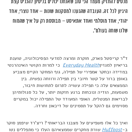
מנסים להחזיק מעמד הכי טוב שאנחנו יכולים בניסיון להכניס קצת
היגיון לכל זה. העובדה שהגענו למסקנות שונות – אחד נוצרי, אחד
יהודי, אחד מוסלמי ואחד אתאיסט – מבוססת רק על איך שהמוח
שלנו שוחה בעולם"
.
ד"ר קריסטל פארק, חוקרת ומרצה למדעי הפסיכולוגיה, טוענת
בריאיון למגזין
Everyday Health
כי למרות הקושי האינהרנטי
במדידה ובחקר אמפירי של תפילה, גוף המחקר הקיים מצביע
באופן ברור על קשר חיובי בין תפילה ורווחה נפשית. בין
הממצאים עלה כי תפילה עשויה לתרום לתחושות חיבור,
משמעות, הודיה ונוכחות ברגע חזקות יותר, על כל סגולותיהן
לבריאות המנטלית. האופי המעודד של התפילה יכול במקרים
מסוימים גם להקל על תסמינים של דיכאון וחרדה.
ואיך כל אלו משפיעים על מצבנו הבריאותי? ריצ'רד שיפמן סוקר
ב-
Huffpost
שורת מחקרים שממצאיהם העלו כי מתפללים נטו