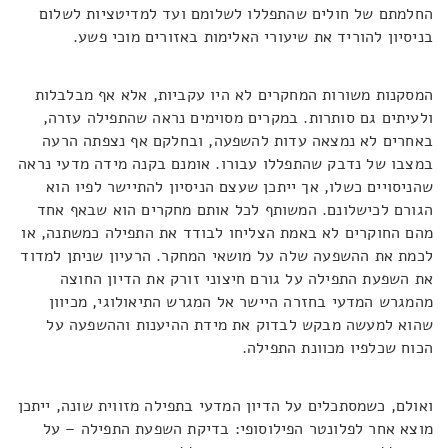
החלמתם של חולים שהתפללו לשלומם ועד למדיטציות לשלום
בניסיון להוריד את שיעורי האלימות באזורים מוכי פשע.
המסקנות משורות המחקרים לא היו עקביות, אלא אף מבלבלות
ולעיתים גם סותרות. במקרים מסוימים נראה שהתפילה עזרה,
באחרים לא נמצאה עדות להשפעה, ובחלקם אף נצפתה הרעה
במצבו של נדבק שהתפללו עבורו. אומנם בקנה מידה מדעי נראה
שהניסויים כשלו, אך ייתכן שעצם הניסיון להתיישר לפיו הוא
הגורם לכישלונם. המשותף לכל אותם מחקרים הוא שבאף אחד
מהם החוקרים לא באמת הצליחו לבודד את התפילה כמשתנה, או
לכמת את ההשפעה שלה על מושאי המחקר. הרעיון שניתן למדוד
את השפעת התפילה על גורם חיצוני זורק את הדיון החוצה
מהמגרש המדעי בחזרה היישר אל המגרש התיאולוגי, מכיוון
שהוא למעשה מבקש לבדוק את מידת ההיענות וההשפעה על
הכוח שכלפיו מכוונת התפילה.
ואולם, כשמסתכלים על הדיון המדעי בתפילה מזווית שונה, ייתכן
מוצא אחר לפלונטר הפילוסופי: בדיקת השפעת התפילה – על