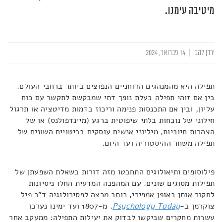
מיטיבה עימנו.
ירדן להבי
|
14 פברואר, 2024
תפילה היא מהמנהגים הרוחניים הנפוצים ביותר ברחבי העולם.
בין אם זוהי תפילה בעלת נופך דתי שמבקשת לתקשר עם כוח
עליון, ובין אם התכנסות פנימה וריכוז בדמות מדיטציה או תרגול
חילוני של נוכחות בלתי שיפוטית ברגע (מיינדפולנס) או של
הצהרות חיוביות, מיליוני אנשים עוסקים בביטויים השונים של
תפילה משחר ההיסטוריה ועד היום.
פילוסופים ותיאולוגים התחבטו מזה דורות בשאלת השפעתן של
תפילות מסוגים שונים. עם המהפכה המדעית החלו ניסיונות
לחקור אותן באופן אמפירי, כותב מרצה לפסיכולוגיה ד"ר פיל
צוקרמן ב-
Psychology Today
. מ-1807 ועד ימינו נערכו
עשרות מחקרים שביקשו לבדוק את יעילות התפילה: ממעקב אחר