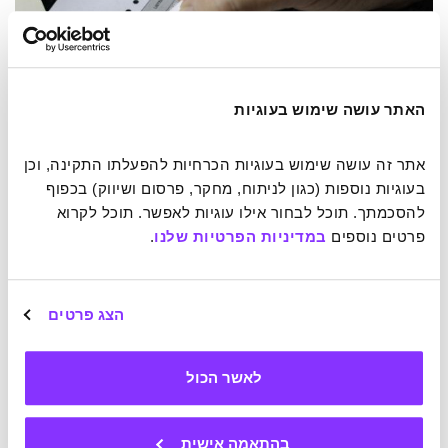
האתר עושה שימוש בעוגיות
אתר זה עושה שימוש בעוגיות הכרחיות להפעלתו התקינה, וכן 
בעוגיות נוספות (כגון לניתוח, מחקר, פרסום ושיווק) בכפוף 
להסכמתך. תוכל לבחור אילו עוגיות לאפשר. תוכל לקרוא 
פרטים נוספים 
במדיניות הפרטיות שלנו
.
חזרה על הצהרות חיוביות עשויה להוריד את הלחץ לקראת מבחן חשוב.
צילום: Nguyen Dang Hoang Nhu on Unsplash
הצג פרטים
מחקרים אחרים הראו כי תרגול הצהרות חיוביות מעורר את אזורי
הגמול במוח, מסביר לצ'ו פרופסור לפסיכולוגיה דייוויד קרסוול.
"יש בסיס נוירולוגי מגניב להשפעה של ההצהרות החיוביות
לאשר הכול
האלה. הם ממש מפעילים את מערכת הגמול, וזו כמו מחלישה את
רעש אזעקות החירום של מנגנון הלחץ שלנו בדרכים שיכולות
להיות מועילות",
הוא מסביר.
בהתאמה אישית