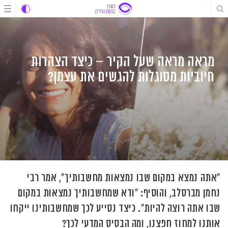
לג
לג
לג
תוכן
תוכן
ניווט
מראה מראה שעל הקיר – כיצד הצהרות
חיוביות מסוגלות להגשים את עצמן?
"אתה נמצא במקום שבו נמצאות מחשבותיך", אמר רבי
נחמן מברסלב, והוסיף: "ודא שמחשבותיך נמצאות במקום
שבו אתה רוצה להיות". כיצד נסייע לכך שמחשבותינו ייקחו
אותנו למחוז חפצנו, ומה הבסיס המדעי לכך?