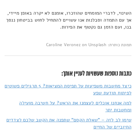
השינוי, לדברי המומחים שהוזכרו, אומנם לא יקרה באופן מיידי,
אך עם התמדה וסבלנות אנו עשויים להתחיל לחוש בביטחון ננסך
בנו, ועם הזמן גם נקטוף את הפירות.
תמונת כותרת: Caroline Veronez on Unsplash
כתבות נוספות שעשויות לעניין אותך:
כיצד מחשבות משפיעות על תפיסת המציאות? 5 תרגילים פשוטים
לפיתוח תודעת שפע
למה אנחנו אוכלים לעצמנו את הראש? על חשיבה מועילה
ומחשבות יתר
שימו לב לזה – "שאלת הקסם" שתפנה את הקשב שלכם לצדדים
החיוביים של החיים