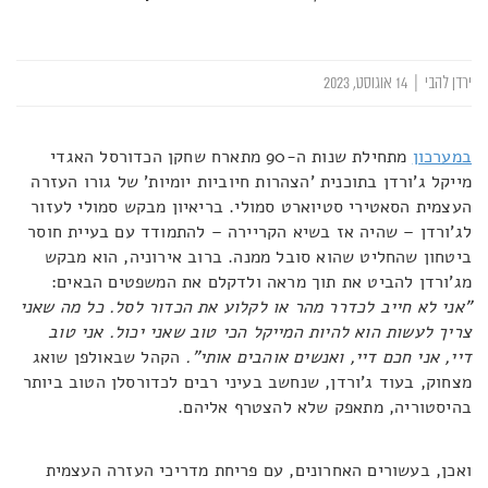
ירדן להבי
|
14 אוגוסט, 2023
במערכון
מתחילת שנות ה-90 מתארח שחקן הכדורסל האגדי
מייקל ג'ורדן בתוכנית 'הצהרות חיוביות יומיות' של גורו העזרה
העצמית הסאטירי סטיוארט סמולי. בריאיון מבקש סמולי לעזור
לג'ורדן – שהיה אז בשיא הקריירה – להתמודד עם בעיית חוסר
ביטחון שהחליט שהוא סובל ממנה. ברוב אירוניה, הוא מבקש
מג'ורדן להביט את תוך מראה ולדקלם את המשפטים הבאים:
"אני לא חייב לכדרר מהר או לקלוע את הכדור לסל. כל מה שאני
צריך לעשות הוא להיות המייקל הכי טוב שאני יכול. אני טוב
דיי, אני חכם דיי, ואנשים אוהבים אותי".
הקהל שבאולפן שואג
מצחוק, בעוד ג'ורדן, שנחשב בעיני רבים לכדורסלן הטוב ביותר
בהיסטוריה, מתאפק שלא להצטרף אליהם.
ואכן, בעשורים האחרונים, עם פריחת מדריכי העזרה העצמית