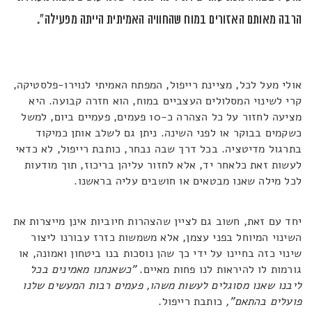
הרבה מאותם האזורים במוח שהחוויה האמיתית הייתה מפעילה".
אולי מעל לכל, מציינת רייפול, המפתח האמיתי לנוירו-פלסטיקה,
קרי לשינוי המסלולים העצביים במוח, הוא חזרה קבועה. היא
מציעה לחזור על כל הצהרה כ-10 פעמים, פעמיים ביום, למשל
כשקמים בבוקר או לפני השינה. ניתן גם לשלב אותן כמיקוד
בתרגול מדיטציה. בכל דרך שבה נבחר, כותבת רייפול, לא כדאי
לעשות זאת כלאחר יד, אלא לחזור עליהן בריכוז, תוך מודעות
לכל מילה שאנו מבטאים או חושבים עליה בראשנו.
יחד עם זאת, חשוב גם לציין שהצהרות חיוביות אינן מייצרות את
השינוי המיוחל בפני עצמן, אלא משמשות כזרז עבורנו ליצור
שינוי כזה בחיינו על ידי כך שהן נוסכות בנו ביטחון ואמונה, או
גורמות לו להיראות לנו פחות מאיים.
"כשאנחנו מאמינים בכל
ליבנו שאנו מסוגלים לעשות משהו, פעמים רבות המעשים שלנו
פועלים בהתאם",
כותבת רייפול.