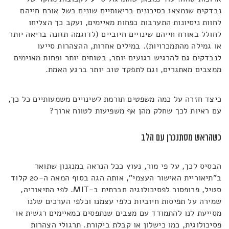
נבדקים שנמצאו בסיכונים בריאותיים שונים בשל אורח חייהם
לחוות ניסיונות התערבות כפחות מאיימים, ועקב כך הצליחו
לחולל באורח חייהם שינויים חיוביים (לדוגמה תזונה בריאה יותר
או גמילה מהתמכרויות). במילים אחרות, ההצהרות סייעו
לנבדקים גם להרגיש רגועים יותר, בטוחים יותר ופחות מאוימים
ממצבים מאתגרים, וגם לתפקד טוב יותר ברגע האמת.
כיצד חזרה על כמה משפטים תורמת לשינויים משמעותיים כל כך,
עם ראיות לכך שחלק מהן אף משפיעות לטווח ארוך?
כשהראש מסתנכרן עם הלב
הבסיס לכך, על פי מור, נעוץ ככל הנראה במנגנון שתואר
ב"תיאוריית האישור העצמי", אותה הגה בסוף המאה ה-20 קלוד
סטיל, פרופסור לפסיכולוגיה חברתית ב-MIT. לפי התיאוריה,
שמירה על תפיסות חיוביות כלפי עצמנו וכלפי הערכים שלנו
מסייעת לנו להתמודד עם מצבים שנתפסים כמאיימים רגשית או
פסיכולוגית, כמו כישלון או קבלת ביקורת. תרגולי הצהרות