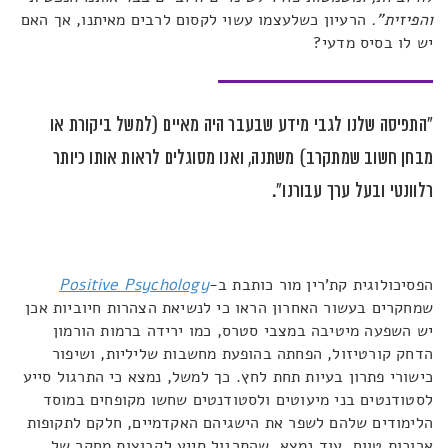
והפיזית".
הרעיון כשלעצמו עשוי לקסום לרבים מאיתנו, אך האם
יש לו בסיס מדעי?
"התפיסה שלנו לגבי מידע שבעבר היה מאיים (למשל ביקורת או
מבחן חשוב שמתקרב) משתנה, ואנו מסוגלים לראות אותו כיותר
רלוונטי ובעל ערך עבורנו".
הפסיכולוגית קת'רין מור כותבת ב-
Positive Psychology
שמחקרים בעשור האחרון הראו כי לנשיאת הצהרות חיוביות אכן
יש השפעה מיטיבה במצבי סטרס, כמו ירידה ברמות הורמון
הדחק קורטיזול, הפחתה בהופעת מחשבות שליליות, ושיפור
כישורי פתרון בעיות תחת לחץ. כך למשל, נמצא כי התרגול סייע
לסטודנטים בני מיעוטים ולסטודנטים שחשו מקופחים במוסד
הלימודים שלהם לשפר את הישגיהם האקדמיים, חלקם לתקופות
ארוכות טווח. עוד נמצא, שהתרגול סייע לקבוצות מחקר של