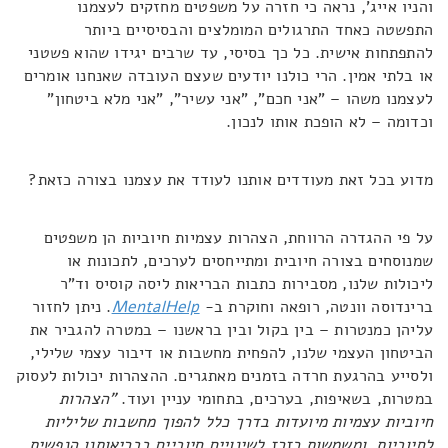
והניו אייג', נראה כי חזרה על משפטים מחזקים לעצמנו
התפשטה כאחד התרגולים המומלצים והבסיסיים ביותר
להתפתחות אישית. כל כך בסיסי, עד שרבים יגידו שהוא פשטני
או בלתי אמין. הרי כולנו יודעים שעצם העובדה שאנחנו אומרים
לעצמנו משהו – "אני חכם", "אני עשיר", "אני מלא ביטחון"
וכדומה – לא הופכת אותו לנכון.
מדוע בכל זאת מעודדים אותנו לעודד את עצמנו בצורה כזאת?
על פי ההגדרה הרווחת, הצהרות עצמיות חיוביות הן משפטים
שמנוסחים בצורה חיובית ומתייחסים לערכים, לתכונות או
ליכולות שלנו, מסבירות כתבות הבריאות ליסה קוסיס וד"ר
ברינדוסה וונטה, רופאה וחוקרת ב-
MentalHelp
. ניתן לחזור
עליהן כמנטרות – בין בקול ובין בראשנו – במטרה להגביר את
הביטחון העצמי שלנו, להפחית מחשבות או דיבור עצמי שלילי,
ולסייע בהרגעת חרדה בזמנים מאתגרים. ההצהרות יכולות לעסוק
במטרות, בשאיפות, בערכים, בתחומי עניין ועוד.
"הצהרות
חיוביות עצמיות מיועדות בדרך כלל להפוך מחשבות שליליות
לחיוביות, ומשמשות כזרז לשינויים חיוביים בבריאותנו הנפשית