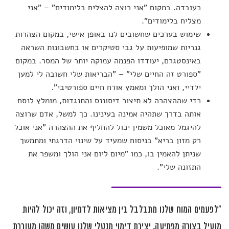
כעובדה. במקום "אני רוצה להצליח בלימודים" – "אני
מצליח בלימודים".
שימוש בערכים שחשובים לנו באופן אישי, במקום הצהרות
גנריות שמופיעות על גבי סטיקרים או בחשבונות השראה
באינסטגרם, יעודדו הפנמה עמוקה יותר של המסר. במקום
"ספורט זה החיים שלי" – "הבריאות שלי חשובה לי למען
ילדיי, ואני הולך ומאמץ אורח חיים ספורטיבי".
כדי שההצהרה לא תיצור דיסוננס והתנגדות, מומלץ לנסח
אותה בדרך שתהיה אמינה בעינינו. כך למשל, אדם שרוצה
להיגמל מאוכל משמין יכול להחליף את ההצהרה "אני אוכל
רק מזון בריא" בניסוח שמעיד על שינוי הדרגתי ומתמשך
שניתן להאמין בו, כמו "מיום ליום אני הולך ומשפר את
התזונה שלי".
"לפעמים המוח שלנו מתבלבל בין מציאות לדמיון, וזה יכול להיות
מועיל בצורה מפתיעה. יצירת דימוי מנטלי שלנו עושים משהו מעוררת