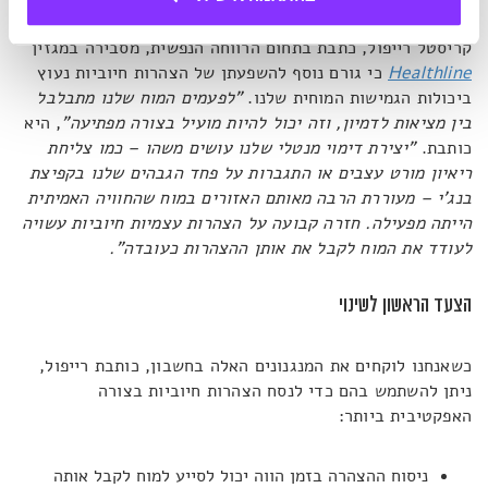
קריסטל רייפול, כתבת בתחום הרווחה הנפשית, מסבירה במגזין
Healthline
כי גורם נוסף להשפעתן של הצהרות חיוביות נעוץ
ביכולות הגמישות המוחית שלנו.
"לפעמים המוח שלנו מתבלבל
בין מציאות לדמיון, וזה יכול להיות מועיל בצורה מפתיעה"
, היא
כותבת.
"יצירת דימוי מנטלי שלנו עושים משהו – כמו צליחת
ריאיון מורט עצבים או התגברות על פחד הגבהים שלנו בקפיצת
בנג'י – מעוררת הרבה מאותם האזורים במוח שהחוויה האמיתית
הייתה מפעילה. חזרה קבועה על הצהרות עצמיות חיוביות עשויה
לעודד את המוח לקבל את אותן ההצהרות כעובדה".
הצעד הראשון לשינוי
כשאנחנו לוקחים את המנגנונים האלה בחשבון, כותבת רייפול,
ניתן להשתמש בהם כדי לנסח הצהרות חיוביות בצורה
האפקטיבית ביותר:
ניסוח ההצהרה בזמן הווה יכול לסייע למוח לקבל אותה