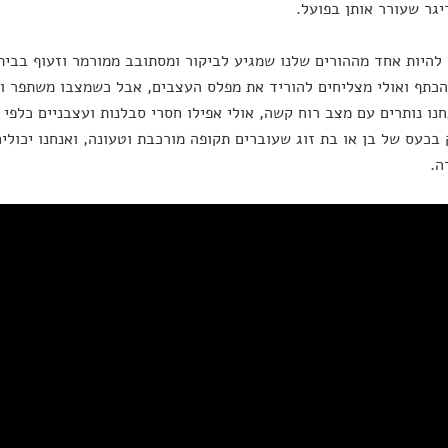
גר שעורר אותן בפועל.
 להיות אחד מההורים שלנו שמגיע לביקור ומסתובב ממורמר וזעוף בביתנ
הכתף ואולי מצליחים להוריד את מפלס העצבים, אבל כשמצבו משתפר וה
נו נותרים עם מצב רוח קשה, אולי אפילו חסרי סבלנות ועצבניים כלפי 
בכעס של בן או בת זוג שעוברים תקופה מורכבת וטעונה, ואנחנו יכול
ה.