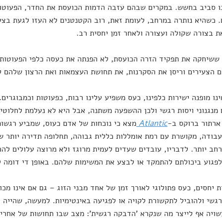
ו סביב בחשש. במקרים שבהם עזבה הדמות הכועסת את החדר, הפעוטות
 כשהיא נותרה במרחב, לעומת זאת, רוב הקטנטנים לא העזו לגעת בצע
 בצורה שקולה ועצורה ולאחר זמן יחסית רב.
 ששיחקה את תפקיד הזרה הכועסת, לא הפנתה את כעסה כלפי הפעוטות. 
 הצעירים וריסן את הסקרנות, את תחושת העצמאות ואת הרצון שלהם לה
נו מופנה ישירות כלפינו, כעס משפיע עלינו רבות, כפעוטות וכמבוגרים. 
מנגנוני ויסות רגשי ולכן ההשפעה משתנה, אבל היא לא נעלמת לחלוטי
ארתור ברוקס ב-
Atlantic
מצא כי נוכחות של אדם כעוס, שמביע רגשות
בודה, מקושרת עם רמת אומללות כללית גבוהה, תחלופה תדירה יותר של
חב יותר. לדבריו, עובדים שעדים לעמית מרוגז ולא מרוצה עלולים להר
גוע ביכולתם להתמקד או לבצע את המשימות שלהם. באופן די דומה לפעוטות בנ
 יחסים, כעס פתולוגי לאורך זמן של אחד מבני הזוג – גם אם אינו מכוו
רגשי ולהוביל לתקשורת לקויה או לפגיעה באינטימיות. למעשה, שהייה
ויה אף לייצר מה שנקרא 'הדבקה רגשית': מצב שבו תחושות של אחרים