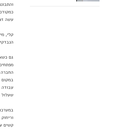
והתבוננ
כמקודם.
עשה זאת
קלי, מי
הנבדקים
גם כשאי
מפתחים 
החברה 
במקום ע
עבודה ר
שעלול לפ
במערכות
וריחוק 
קשים עש