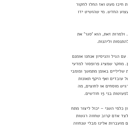
 חיכו מעט ואז החלו לחקור
צוע החדש. מי שהושיט ידו
ולמרות זאת, הוא 'סגר' את
תנסות וליהנות.
עם הגיל והניסיון אנחנו אומנם
ן. מחקר שמציג פרופסור למדעי
 שליליים באופן מתמשך ופומבי
 עובדים ואף היקף תאונות
גיש מוסחים או לחוצים, מה
י 15 חודשים.
ן כלפי השני – יכול ליצור מתח
 לצד אדם קרוב שחווה רגשות
 מועברות אלינו מבלי שנחווה