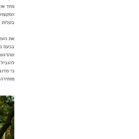
פחד או 
המקצוע:
בקלות ל
את העוב
בכעס כל
שהרגש ל
להוביל 
כי מדוב
מותירה 