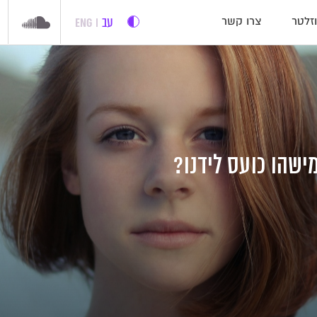
עב
ENG
זלטר
צרו קשר
ישהו כועס לידנו?