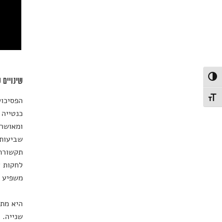
פעל/כבה ניגודיות גבוהה
שינויים 
הפסיכול
תג גודל גופן
כנטייה 
ומאושר 
שביעות 
תקשורת 
לחקות א
משפיע ע
שנייה. 