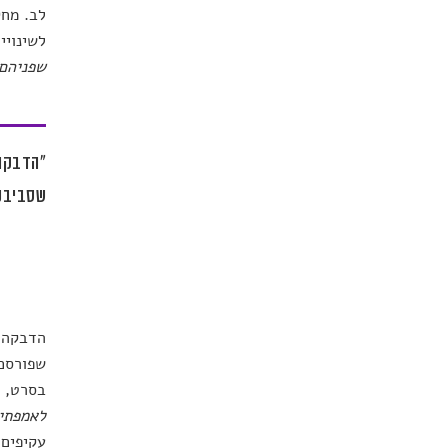
לב. מחק
לשינויי
שפניהם 
"הדבקה 
שסביבנו
הדבקה ר
שפורסם
בסרט, ש
לאמפתי
עקיפים 