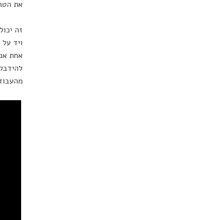
את הטרי
זה יכול
ויד על 
אחת אנח
להידבק 
מהעבוד