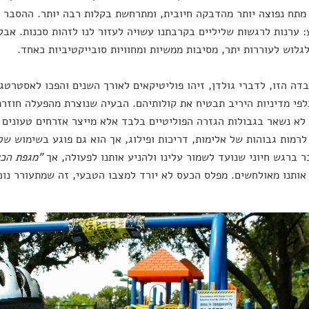
מתח נפוצה יותר מהדבקה חיובית, ומתרחשת בקלות רבה יותר. ההסבר הא
 ערנות לרגשות שליליים בקרבתנו עשויה לעזור לנו לזהות סכנות. אבל 
גלוש לעוררות יתר, מסיבות ממשיות ומחוויות סובייקטיביות כאחד.
דה הזו, לדברי גולדן, זיהו פוליטיקאים לאורך השנים והפכו לאסטרט
פי מדיניות היריב תבטיח את קולותיהם. הבעיה שנוצרת מהפעלה חוזר
א נשאר בגבולות הגזרה הפוליטיים בלבד אלא מייצר אזרחים טעונים 
לרמות גבוהות של אלימות, דריכות ופילוג, אך הוא גם פוגע בשימוש שלנ
ר ברגש חיוני שנועד לשמור עלינו ולהניע אותנו לפעולה, אך
"מגפת הכ
אותנו מאולחשים. מפלס הכעס לא יורד למצבו הטבעי, זה שמתעורר נוכ