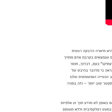
היא תיארה הדבקה רגשית
ם שנמצאים בקרבת אדם מחויך
תיקו" כעס, דכדוך, חוסר
אה כי מדובר בהיבט של
 הנטייה האוטומטית שלנו
קשר טוב יותר – וזה בתורו
היא מתארת מחקר שהראה כי סטודנטים במכללה סנכרנו את הבעות הפנים שלהם באופן לא מודע תוך 21 אלפיות
ת כמעט רפלקסיבית וללא תשומת