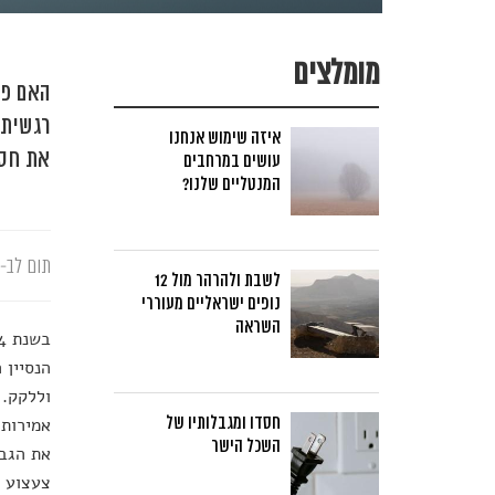
מומלצים
האם פע
רגשית 
איזה שימוש אנחנו
את חסי
עושים במרחבים
המנטליים שלנו?
תום לב-א
לשבת ולהרהר מול 12
נופים ישראליים מעוררי
השראה
בשנת 2014 נבדקו 150 פעוטות בני 15 חודשים.
הנסיין 
וללקק. 
חסדו ומגבלותיו של
אמירות 
השכל הישר
את הגב 
צעצוע ח