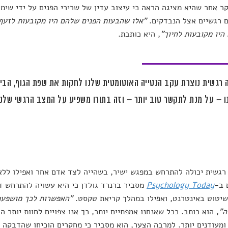
ר אחר שהיא מציגה הראה כי עיצוב עדין של שרירי הפנים על ידי שימ
ם רגשיים אצל הנבדקים.
"אלו שהבעות הפנים שלהם היו מקובעות לזעף
היו מקובעות לחיוך"
, היא כותבת.
רגשית נוצרת עקב הנטייה האוטומטית שלנו לחקות את שפת הגוף, הביטו
 – על מנת לתקשר טוב יותר – וזה בתורו משפיע על המצב הרגשי שלנו
גשית יכולה להתרחש במפגש ישיר, בשהייה לצד אדם אחר ואפילו לל
 ב-
Psychology Today
מסביר ברנרד גולדן כי היא עשויה להתרחש דר
יטוט באינטרנט, ואפילו במהלך קריאת טקסט.
"האפשרות לכך מושפעת
ה"
, הוא כותב. ככל שאנחנו אמפתיים יותר, כך אנו צפויים לחוות יותר
ומעודנים יותר. למרבה הצער, הוא מסביר כי מחקרים הוכיחו שהדבקה 