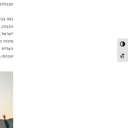
טכנולוג
כמו בכל
הגבוה, 
ישראל. 
מינויו 
פעל/כבה ניגודיות גבוהה
הצליח ל
שבהם בו
תג גודל גופן