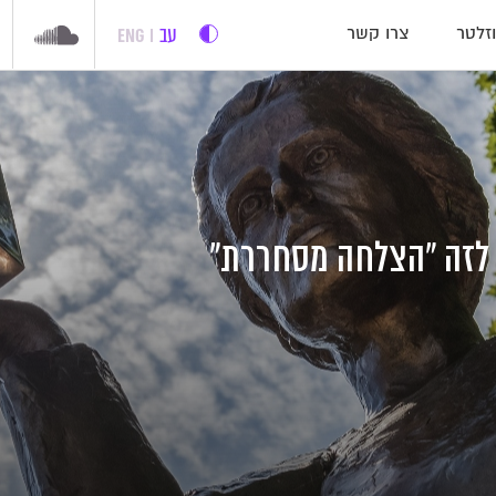
עב
ENG
זלטר
צרו קשר
לזה "הצלחה מסחררת"