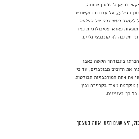
קאי בריאן ג'וזפסון שחווה,
כמותם, את מה שנקרא 'נובליטיס' או 'מחלת הנובל'. בהכרה העולמית זכה ג'וזפסון בגיל 33 על עבודת דוקטורט
כול לעמוד בסטנדרט של הצלחה
תופעות פארא-פסיכולוגיות כמו
ני חשיבה לא קונבנציונליים,
 הכרתו בעבודתך הקשה כאבן
ר את הזוכים מבולבלים, עד כי
י את אחת המורכבויות הבולטות
 מוקדמת מאוד בקריירה ובין
ל כך בעניינים.
כול, היא שעם הזמן אתה בעצמך