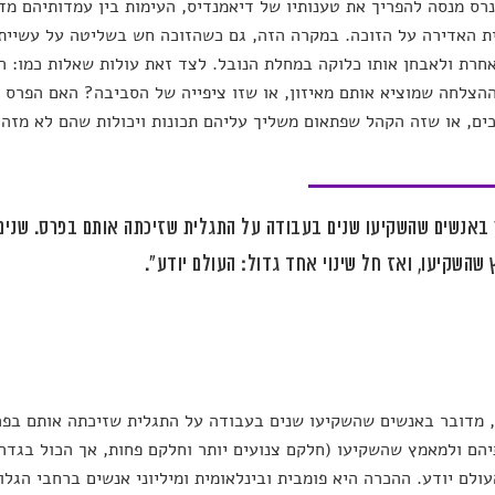
רס מנסה להפריך את טענותיו של דיאמנדיס, העימות בין עמדותיהם מ
 האדירה על הזוכה. במקרה הזה, גם כשהזוכה חש בשליטה על עשייתו
חרת ולאבחן אותו כלוקה במחלת הנובל. לצד זאת עולות שאלות כמו: 
הצלחה שמוציא אותם מאיזון, או שזו ציפייה של הסביבה? האם הפרס ה
ים, או שזה הקהל שפתאום משליך עליהם תכונות ויכולות שהם לא מזה
באנשים שהשקיעו שנים בעבודה על התגלית שזיכתה אותם בפרס. שנים 
שהשקיעו, ואז חל שינוי אחד גדול: העולם יודע".
מדובר באנשים שהשקיעו שנים בעבודה על התגלית שזיכתה אותם בפר
יהם ולמאמץ שהשקיעו (חלקם צנועים יותר וחלקם פחות, אך הכול בגדר 
עולם יודע. ההכרה היא פומבית ובינלאומית ומיליוני אנשים ברחבי הגל