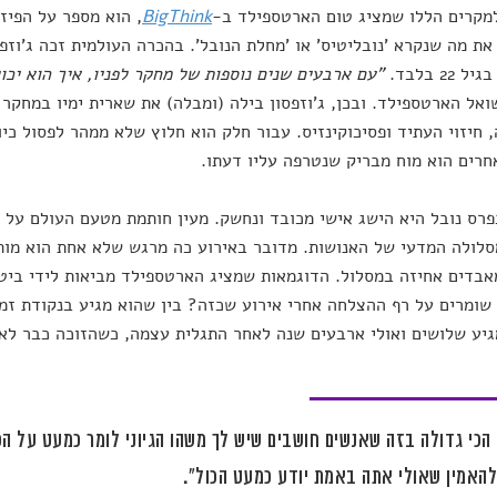
מקרים הללו שמציג טום הארטספילד ב-
BigThink
, הוא מספר על הפיזי
22 בלבד.
"עם ארבעים שנים נוספות של מחקר לפניו, איך הוא י
אל הארטספילד. ובכן, ג'וזפסון בילה (ומבלה) את שארית ימיו במחקר 
 חיזוי העתיד ופסיכוקינזיס. עבור חלק הוא חלוץ שלא ממהר לפסול כיוו
חרים הוא מוח מבריק שנטרפה עליו דעתו.
פרס נובל היא הישג אישי מכובד ונחשק. מעין חותמת מטעם העולם על
לולה המדעי של האנושות. מדובר באירוע כה מרגש שלא אחת הוא מותי
בדים אחיזה במסלול. הדוגמאות שמציג הארטספילד מביאות לידי ביטו
שומרים על רף ההצלחה אחרי אירוע שכזה? בין שהוא מגיע בנקודת זמן
יע שלושים ואולי ארבעים שנה לאחר התגלית עצמה, כשהזוכה כבר לא כ
הכי גדולה בזה שאנשים חושבים שיש לך משהו הגיוני לומר כמעט על ה
האמין שאולי אתה באמת יודע כמעט הכול".