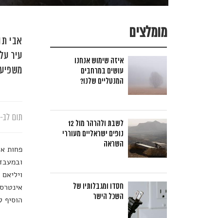
מומלצים
אבי תו
עיר על
איזה שימוש אנחנו
משפיעה
עושים במרחבים
המנטליים שלנו?
תום לב-א
לשבת ולהרהר מול 12
נופים ישראליים מעוררי
השראה
פחות או
ובמעבדת
ויליאם 
חסדו ומגבלותיו של
אינטרסנ
השכל הישר
הוסיף ל