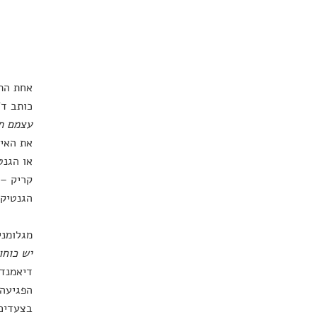
אחת התו
כותב ד"
עצמם תפ
את האינ
או הגנט
קריק –
הגנטיקא
מגלומני
יש כוחו
דיאמנדי
הפגיעה 
בצעדים 