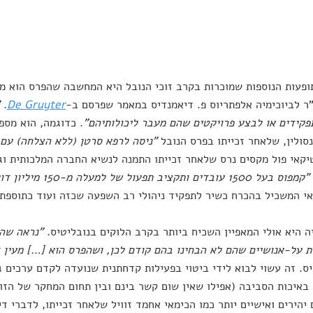
פעות הנוספות שמוכרות בקרב זוכי הנובל היא המחשבה שהפרס הוא מ
ר לביוכימיה אלפתריוס פ. דיאמנדיס במאמר שפרסם ב-
De Gruyter
.
קידים או לבצע פרויקטים שהם מעבר ליכולותיהם"
. כדוגמה, הוא מספ
סולין, שלאחר זכייתו בפרס הנובל
"ניסה לרפא סרטן (ללא הצלחה) עם 
יקאי פול מקסים נרס שלאחר זכייתו התמנה לנשיא החברה המלכותית וג
"קמפוס בעל 1500 עובדים ותקציב תפעול של למעלה מ-150 מיליון דולר"
י המשכיל בהכרח כשיר לתפקיד ניהולי רב השפעה שכזה ועוד כתוספת 
ה היא אולי המאפיין השכיח ביותר בקרב הלוקים בנובליטיס.
"נראה שהנ
ת על-אנושיים שהם לא הבחינו בהם קודם לכן, ושהפרס הוא […] מעין 
ס. זה עשוי לבוא לידי ביטוי בפעילות קדחתנית שנועדה לקדם ערכים ג
באיכות הסביבה (אפילו שאין שום קשר בינם ובין תחום המחקר של הזוכ
יהירים ואישיים יותר כמו הכימאי אחמד זוויל שלאחר זכייתו, לדברי ד