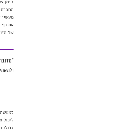
בזמן שנ
החברתית
מעשיו א
את רף ה
של הזוכ
"מדובר 
ולמאמץ 
למעשה, 
ליכולות
גדול: ה