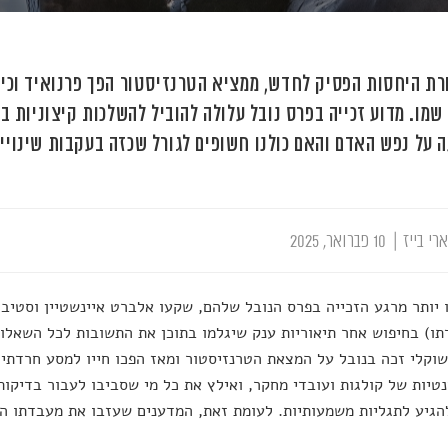
רת היחסות הפסיק לחדש, ממציא הטרנזיסטור הפך פרנואיד וכי
 שמו. מדוע זכייה בפרס נובל עלולה להוביל להשלכות קיצוניות ב
 על נפש האדם והאם כולנו חשופים לגורל שכזה בעקבות שינויי
רי בייז
|
10 פברואר, 2025
 יותר מרגע הזכייה בפרס הנובל שלהם, שקעו אלברט איינשטיין וסטיבן 
ו) בחיפוש אחר תיאוריות ענק שיגלמו בתוכן את התשובות לכל השאלות
שוקלי זכה בנובל על המצאת הטרנזיסטור ומאז הפכו חייו למסע חרדתי 
טיות של קולגות ועובדי מחקר, ואילץ את כל מי שסביבו לעבור בדיקות
הגיע לתגליות משמעותיות. לעומת זאת, המדענים שעזבו את מעבדתו הק