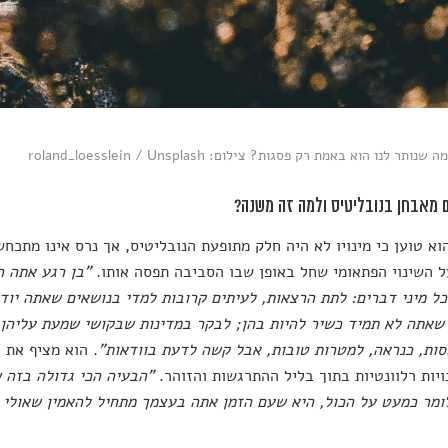
ותר לנו הוא באמת רק פסגות? צילום: roland_loesslein / Unsplash
 מאבחן בנובליטיס ולמה זה משנה?
וא טוען כי מינויו לא היה חלק מתופעת הנובליטיס, אך נרס אינו מתכ
 השינוי הפתאומי שחל באופן שבו הסביבה תפסה אותו.
"בן רגע אתה 
ל מיני דברים: לתת הרצאות, לעיתים קרובות למדי בנושאים שאתה יו
שאתה לא תמיד כשיר להיות בהן; לבקר במדינות שבקושי שמעת עליהן;
ות, כנראה, למטרות טובות, אבל קשה לדעת בוודאות"
. הוא מציף את 
יות רלוונטיות בתוך בליל ההתרגשות והזוהר.
"הבעיה הכי גדולה בזה 
לומר כמעט על הכול, היא שעם הזמן אתה בעצמך מתחיל להאמין שאולי