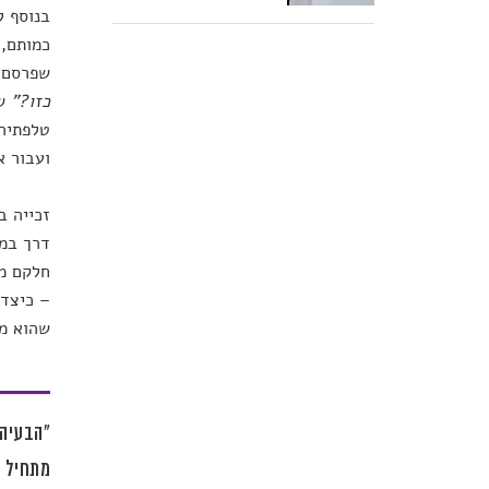
בנוסף ל
שפרסם בגיל 
כזו?"
שו
טלפתיה,
ועבור א
זכייה ב
דרך במס
חלקם מא
– כיצד 
שהוא מג
"הבעיה 
מתחיל ל