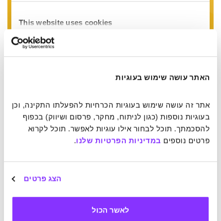
האתר עושה שימוש בעוגיות
אתר זה עושה שימוש בעוגיות הכרחיות להפעלתו התקינה, וכן 
בעוגיות נוספות (כגון לניתוח, מחקר, פרסום ושיווק) בכפוף 
להסכמתך. תוכל לבחור אילו עוגיות לאפשר. תוכל לקרוא 
2. העור הוא תמונה מיקרוסקופית של הגוף
פרטים נוספים 
במדיניות הפרטיות שלנו
.
גישת הרפואה האנתרופוסופית מסתכלת על גוף האדם דרך חלוקה
לשלוש מערכות עיקריות: המערכת העצבית-חושית שמרכזה
הצג פרטים
בראש; המערכת המטבולית-תנועתית שכוללת את העיכול
והגפיים; והמערכת הריתמית שמתייחסת ללב ולריאות ותפקידה
לאזן בין שתי האחרות, שנקראות גם 'שני הקטבים'.
"כשאחד
לאשר הכול
מהקטבים דומיננטי הוא מייצר מצב של מחלה"
,
מסביר
לוי וטוען