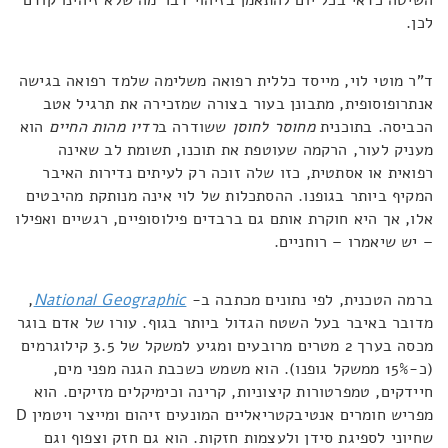
השיטה כדאי בכל יום להתאמן בזיהוי דבר מה שלא זיהינו קודם
לכן.
ד"ר מוטי לוי, מייסד כללית רפואה משלימה שלמד רפואה בגישה
אנתרופוסופית, מתבונן בעור בצורה שמזכירה את תרגיל אטב
הכביסה. בתוכנית
מחוסר לחוסן
ששודרה ב
רדיו מהות החיים
הוא
מעניק לעור, הרקמה שעוטפת את תוכנו, תשומת לב שאינה
רפואית או אסתטית, כזו שלה זוכה רק לעיתים נדירות האיבר
המקיף ביותר בגופנו. ההסתכלות של לוי אינה מנותקת מהיבטים
אלו, אך היא חוקרת אותם גם ברבדים פילוסופיים, רגשיים ואפילו
– יש שיאמרו – רוחניים.
ברמה הטכנית, לפי נתונים מכתבה ב-
National Geographic
,
מדובר באיבר בעל השטח הגדול ביותר בגוף. עורו של אדם בוגר
מכסה בערך 2 מטרים מרובעים ומגיע למשקל של 3.5 קילוגרמים
(כ-15% ממשקל גופנו). הוא משמש כשכבת הגנה מפני מים,
חיידקים, טמפרטורות קיצוניות, קרינה וכימיקלים מזיקים. הוא
מפריש חומרים אנטיבקטריאליים המונעים זיהום ומייצר ויטמין D
שחיוני לספיגת סידן ולעצמות חזקות. הוא גם חזק וצפוף וגם