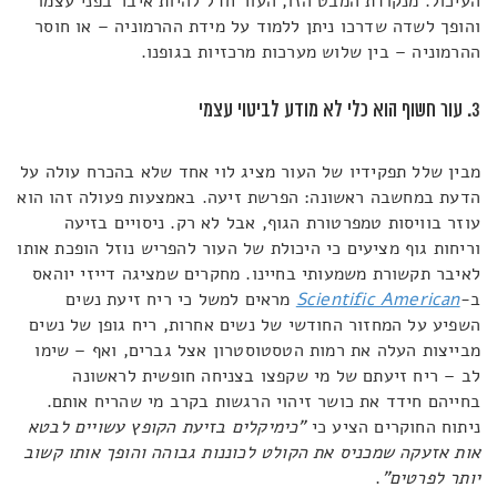
העיכול. מנקודת המבט הזו, העור חדל להיות איבר בפני עצמו
והופך לשדה שדרכו ניתן ללמוד על מידת ההרמוניה – או חוסר
ההרמוניה – בין שלוש מערכות מרכזיות בגופנו.
3. עור חשוף הוא כלי לא מודע לביטוי עצמי
מבין שלל תפקידיו של העור מציג לוי אחד שלא בהכרח עולה על
הדעת במחשבה ראשונה: הפרשת זיעה. באמצעות פעולה זהו הוא
עוזר בוויסות טמפרטורת הגוף, אבל לא רק. ניסויים בזיעה
וריחות גוף מציעים כי היכולת של העור להפריש נוזל הופכת אותו
לאיבר תקשורת משמעותי בחיינו. מחקרים שמציגה דייזי יוהאס
ב-
Scientific American
מראים למשל כי ריח זיעת נשים
השפיע על המחזור החודשי של נשים אחרות, ריח גופן של נשים
מבייצות העלה את רמות הטסטוסטרון אצל גברים, ואף – שימו
לב – ריח זיעתם של מי שקפצו בצניחה חופשית לראשונה
בחייהם חידד את כושר זיהוי הרגשות בקרב מי שהריח אותם.
ניתוח החוקרים הציע כי
"כימיקלים בזיעת הקופץ עשויים לבטא
אות אזעקה שמכניס את הקולט לכוננות גבוהה והופך אותו קשוב
יותר לפרטים"
.