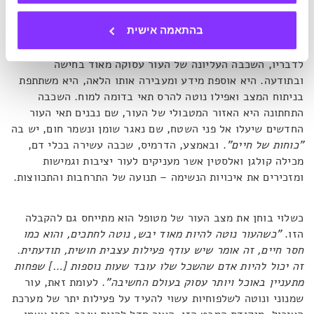
כי קיים דמיון רב בין מבנה זה למבנה התלת שכבתי של העור:
האפידרמיס, הדרמיס וההיפודרמיס.
בהתאמה אישית
לדבריו, השכבה העליונה של העור עסוקה מאוד בחישה
ובתודעה. היא אוספת מידע ומעבירה אותו הלאה, היא משתתפת
בניתוח המצב ואפילו נוטה להרס תאי בדומה למוח. השכבה
התחתונה היא האזור המטבולי של העור, שם נבנים תאי העור
החדשים שיעלו אל פני השטח, שם נאגר שומן ונשמר חום, יש בה
"כוחות של חיים"
. ובאמצע, הדרמיס, שכבה עשירה בכלי דם,
מכילה קולגן ואלסטין אשר מעניקים לעור יציבות וגמישות
ומזכירים את איכויות הנשימה – תנועה של התרחבות והתכווצות.
כשלוי בוחן את מצב העור של מטופל הוא מתייחס גם להקבלה
הזו.
"כשהעור נוטה להיות מאוד יבש, נוטה לחתכים, והוא כמו
חסר חיים, זה אומר שיש עודף פעילות עצבית חושית, תודעתית.
זה יכול להיות אדם שהשכל שלו עובד שעות נוספות […] שפחות
מתעניין באוכל ויותר עסוק בעולם החשיבה"
. לעומת זאת, עור
שמנוני ונוטה לשלפוחיות עשוי להעיד על פעילות יתר של מערכת