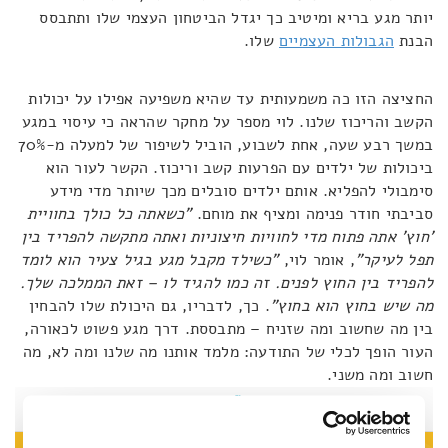
יותר מגע בריא ומיטיב כך יגדל הביטחון העצמי שלו ותתבסס
הבנת
הגבולות העצמיים
שלו.
החציצה הזו כה משמעותית עד שהיא משפיעה אפילו על יכולות
הקשב והריכוז שלנו. לוי מספר על מחקר שהראה כי עיסוי במגע
במשך רבע שעה, אחת לשבוע, הוביל לשיפור של למעלה מ-70%
ביכולות של ילדים עם הפרעות קשב וריכוז. הקשר לעור הוא
סימבולי להפליא. אותם ילדים סובלים מכך שיותר מדי מידע
סביבתי חודר פנימה ומציף את מוחם.
"כשאתה כל כולך בחוויית
'חוץ' אתה פתוח מדי לחוויות חיצוניות ואתה מתקשה להפריד בין
תפל לעיקר"
, אומר לוי,
"כשילד מקבל מגע בגיל צעיר הוא לומד
להפריד בין החוץ לפנים. זה כמו להגיד לו – זאת הממלכה שלך.
מה שיש בחוץ הוא בחוץ"
. כך, לדבריו, גם היכולת שלו להבחין
בין מה שחשוב ומה שזניח – מתבססת. דרך מגע פשוט לכאורה,
העור הופך לכלי של התודעה: מלמד אותנו מה שלנו ומה לא, מה
חשוב ומה משני.