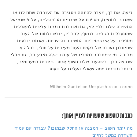
זיעה, אם כך, מעבר להיותה מסגירה את העובדה שחם לנו או
שאנחנו לחוצים, מספרת על שינויים הורמונליים, על פוטנציאל
המשיכה שלנו ולפי לוי, גם משחררת רמזים עדינים למאכלים
שמתעכלים בגופנו. בנוסף, לדבריו, יובש ולחות של העור
מספרים על אינטנסיביות החשיבה והיצריות. ואנחנו יודעים
שחיוורון ואודם של רקמת העור מעידים על חולי, בהלה או
מבוכה. מי שמתרכז במסריו של עורנו יגלה מידע רב, גם מבלי
שנרצה בכך. כשהעור שלנו חשוף אנחנו ניצבים במערומינו,
ביותר מובנים ממה שאולי העלינו על דעתנו.
תמונת כותרת: Wilhelm Gunkel on Unsplash
כתבות נוספות שעשויות לעניין אותך:
מה יותר חשוב – המבנה או החלל שבתוכו? עבודה עם עמוד
השדרה כמשל לחיים