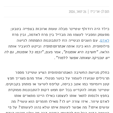
תום לב-ארי בייז
|
26 ינואר, 2026
כילד היה רודולף שטיינר מבלה שעות ארוכות בצפייה בטבע;
מתעמק ומסביר לעצמו מה מבדיל בין פרח לאדמה, ובין פרח
לאדם
. עם השנים הנטייה הזו להתבוננות התפתחה לגישה
פילוסופית. הוא כינה אותה
אנתרופוסופיה
וביקש להעביר אותה
הלאה.
"חשיבה היא אומנות"
, אמר פעם,
"וכמו כל אומנות, גם לה
יש טכניקה שאותה אפשר ללמוד".
כחלק מגישת החשיבה האנתרופוסופית הציע שטיינר מספר
תרגילים שנועדו לשמור על כושר מנטלי. אחד מהם מצריך חפץ
קטן ויומיומי כמו אטב כביסה, קליפס לשיער או פותחן בקבוקים.
שטיינר מנחה להקדיש בכל יום חמש דקות להתבוננות ממוקדת
בחפץ ולנסות לתאר אותו לעצמנו כאילו היינו מתארים אותו
לאדם עיוור. איזו צורה יש לו? מאילו חומרים הוא עשוי? מה
עושים איתו? מה אפשר לעשות איתו שלא נהוג לעשותו? על פי