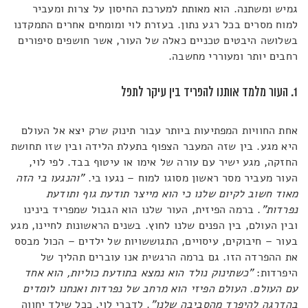
גמיש ומשתנה. הוא מאותת למערכת החיסון על צרות ומעביר
למוח מסרים בכל רגע נתון. בעזרת לוי ומומחים אחרים התמקדנו
בשלושה היבטים טכניים כאלה של העור, אשר חושפים סיפורים
רחבים יותר ומעוררי מחשבה.
1. העור מלמד אותנו להפריד בין עיקר לתפל
אחת החוויות המפתיעות ביותר עבור תינוק שרק יצא אל העולם
היא מגע. בין שזה המעבר הצפוף בתעלת הלידה ובין שזו תחושת
החזקה, מגע ישיר עם עורה של אימו או עיטוף בבד. לפי לוי,
העור מעביר מסר ראשון מסוגו למוח – נגעו בי.
"והנגעו בי הזה
מאוד חשוב לקיום שלנו כי הוא מייצר תודעת גוף ותודעת
נפרדות"
. ברמה הפיזית, העור שלנו הוא הגבול שמפריד בינינו
ובין העולם, בין הפנים שלנו לחוץ. בשנים הראשונות לחיינו, מגע
בעור – חיבוקים, עיסויים, התגוששויות של ילדים – הכול מבסס
את ההפרדה הזו. גם ברמה הרגשית אנו עוברים תהליך של
היפרדות:
"כשתינוק נולד הוא נמצא בתודעת כוליות, הוא אחד
עם העולם. העולם הפיזי הוא מרחב של נפרדות ואנחנו לומדים
בהדרגה להיפרד מהסביבה שלנו"
. לדברי לוי, ככל שילד יחווה