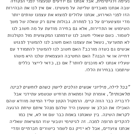
נעימה ולגיטימית, אבל אנחנו גם יודעים שנעצור לפני הנקודה
שבה אנחנו מאבדים שליטה על מעשינו. אם אין לנו את הבהירות
הזו לפני האירוע, אנחנו עלולים למצוא את עצמנו שותים יותר
מדי ומצטערים על כך למחרת. גבולות אינם רק שאלה של משך
השימוש או התדירות, אלא גם בחירה מודעת על מה חשוב לנו
לשמור. כשם שאולי חשוב לנו שדמותנו המקצועית מול הקולגות
לא תתערער, נשאל את עצמנו האם חשוב לנו להמשיך לפגוש
אנשים גם כשזה מורכב? האם חשוב לנו להמשיך להתמודד עם
דחייה או אי הבנה? האם החשיבה העצמאית שלנו היא משהו
שעליו אנחנו לא מוכנים לוותר? אם כן, כדאי לייצר כללים
שיתמכו בבחירות הללו.
"בכל לילה, מיליוני אנשים הולכים לישון כשהם לוחשים לבינה
מלאכותית"
, אומרת קול ומתארת תרחיש שנשמע עתידני אבל
לדבריה כבר הווה קיים. הרמקול הקטן שליד המיטה מוודא שהם
האכילו את הכלב או ששעון היד שלהם מנהל איתם שיחת הרגעה
לקראת השינה. בין שאנחנו באמת כבר שם או לא, אין כמו
להקדים תרופה למכה. זה לגיטימי וטבעי שזו המציאות שאליה
אנחנו צועדים, אבל לא יזיק גם לשמר כישורים חברתיים ומדי