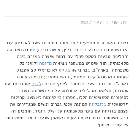
תום לב-ארי בייז
|
9 אפריל, 2026
בשנים האחרונות מופיעים יותר ויותר סיפורים שעד לא מזמן עוד
היו נשמעים כמו מדע בדיוני. ביפן, אישה בת 32 נפרדה מארוסה
והחליפה טבעות בטקס סמלי עם דמות שיצרה בעזרת בינה
מלאכותית, תוך שימוש במשקפי מציאות
מדומה
ולעיני כל
משפחתה; בארה"ב, גבר נישא
בטקס
לא פורמלי לצ'אטבוט
שעימו הוא מנהל קשר יומיומי, רגשי ומחייב; ובפינה אחרת
בארה"ב חי בחור צעיר שמתכנן לאמץ ילדים ו
לגדל
אותם יחד עם
אהובתו, הצ'אטבוט ג'וליה שחולמת על חיי משפחה. מעבר
לסיפורים הספציפיים הללו, מסתמן כי קיימות לא מעט קהילות
וירטואליות
גלובליות
המונות אלפי גברים ונשים שמגדירים את
עצמם בזוגיות עם בינה מלאכותית על שלל גווניה, תומכים זה
בזה, משתפים בהתרגשות הצעות נישואין שנענו בחיוב ומחשבות
על עתיד משותף.