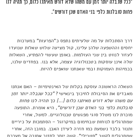
"ככל שנבלה יותר זמן עם משהו שלא דורש מאיתנו כלום, כך תהיה לנו
פחות סובלנות כלפי בני האדם שכן דורשים".
דרך הסתכלות על מה שלעיתים נתפס כ"הפרעות" במערכות
יחסים וההשפעה שלהן עלינו, קול מציעה שלוש שאלות שנועדו
לעזור לנווט בין שני העולמות. באופן שעשוי להפתיע, השאלות
שלה אינן עוסקות בטכנולוגיה עצמה, אלא בנו. בפחדים שלנו,
בכמיהות העמוקות ובמי שאנחנו שואפים להיות.
השאלה הראשונה עוסקת בקלות של האינטימיות – האם אנחנו
מאבדים את הסיבולת לחיכוך בינאישי?
"
ככל שנבלה יותר זמן
עם משהו שלא דורש מאיתנו כלום […] כך תהיה לנו פחות
סובלנות כלפי בני האדם שכן דורשים"
, היא אומרת. התופעה
מוכרת לנו משלל סוגי מפגשים טכנולוגיים. למשל, אחרי
שמתרגלים לנוחות שבחימום במיקרוגל – הסתמכות על כיריים
ותנור בלבד נשמעת כמו חזרה לעידן האבן. במובן הזה, אחרי
שמתרגלים לקשר "סטרילי", קשה יותר לחזור אחורה אל מערכת