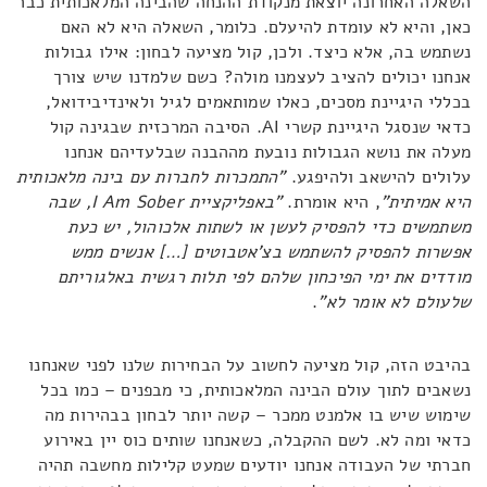
השאלה האחרונה יוצאת מנקודת ההנחה שהבינה המלאכותית כבר
כאן, והיא לא עומדת להיעלם. כלומר, השאלה היא לא האם
נשתמש בה, אלא כיצד. ולכן, קול מציעה לבחון: אילו גבולות
אנחנו יכולים להציב לעצמנו מולה? כשם שלמדנו שיש צורך
בכללי היגיינת מסכים, כאלו שמותאמים לגיל ולאינדיבידואל,
כדאי שנסגל היגיינת קשרי AI. הסיבה המרכזית שבגינה קול
מעלה את נושא הגבולות נובעת מההבנה שבלעדיהם אנחנו
עלולים להישאב ולהיפגע.
"התמכרות לחברות עם בינה מלאכותית
היא אמיתית"
, היא אומרת.
"
באפליקציית
I Am Sober
, שבה
משתמשים כדי להפסיק לעשן או לשתות אלכוהול, יש כעת
אפשרות להפסיק להשתמש בצ'אטבוטים […] אנשים ממש
מודדים את ימי הפיכחון שלהם לפי תלות רגשית באלגוריתם
שלעולם לא אומר לא"
.
בהיבט הזה, קול מציעה לחשוב על הבחירות שלנו לפני שאנחנו
נשאבים לתוך עולם הבינה המלאכותית, כי מבפנים – כמו בכל
שימוש שיש בו אלמנט ממכר – קשה יותר לבחון בבהירות מה
כדאי ומה לא. לשם ההקבלה, כשאנחנו שותים כוס יין באירוע
חברתי של העבודה אנחנו יודעים שמעט קלילות מחשבה תהיה