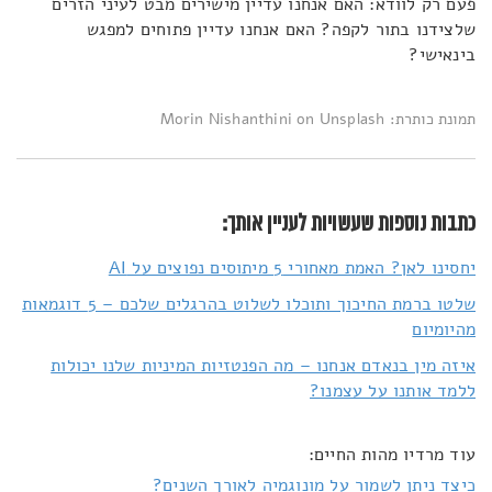
פעם רק לוודא: האם אנחנו עדיין מישירים מבט לעיני הזרים
שלצידנו בתור לקפה? האם אנחנו עדיין פתוחים למפגש
בינאישי?
תמונת כותרת: Morin Nishanthini on Unsplash
כתבות נוספות שעשויות לעניין אותך:
יחסינו לאן? האמת מאחורי 5 מיתוסים נפוצים על AI
שלטו ברמת החיכוך ותוכלו לשלוט בהרגלים שלכם – 5 דוגמאות
מהיומיום
איזה מין בנאדם אנחנו – מה הפנטזיות המיניות שלנו יכולות
ללמד אותנו על עצמנו?
עוד מרדיו מהות החיים:
כיצד ניתן לשמור על מונוגמיה לאורך השנים?