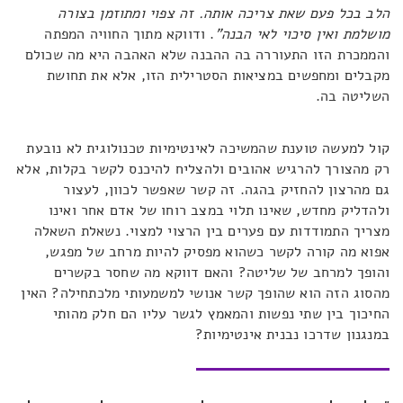
הלב בכל פעם שאת צריכה אותה. זה צפוי ומתוזמן בצורה
מושלמת ואין סיכוי לאי הבנה"
. ודווקא מתוך החוויה המפתה
והממכרת הזו התעוררה בה ההבנה שלא האהבה היא מה שכולם
מקבלים ומחפשים במציאות הסטרילית הזו, אלא את תחושת
השליטה בה.
קול למעשה טוענת שהמשיכה לאינטימיות טכנולוגית לא נובעת
רק מהצורך להרגיש אהובים ולהצליח להיכנס לקשר בקלות, אלא
גם מהרצון להחזיק בהגה. זה קשר שאפשר לכוון, לעצור
ולהדליק מחדש, שאינו תלוי במצב רוחו של אדם אחר ואינו
מצריך התמודדות עם פערים בין הרצוי למצוי. נשאלת השאלה
אפוא מה קורה לקשר כשהוא מפסיק להיות מרחב של מפגש,
והופך למרחב של שליטה? והאם דווקא מה שחסר בקשרים
מהסוג הזה הוא שהופך קשר אנושי למשמעותי מלכתחילה? האין
החיכוך בין שתי נפשות והמאמץ לגשר עליו הם חלק מהותי
במנגנון שדרכו נבנית אינטימיות?