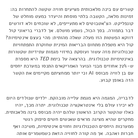
קשרים עם בינה מלאכותית מציעים חוויה שקשה להתחרות בה:
זמינות מלאה, הקשבה בלתי מוסחת והיעדר כמעט מוחלט של
קונפליקט. הצ'אטבוטים לא מתעייפים, לא שוכחים ולא דורשים
דבר בתמורה. בסך הכול, נשמע מושלם. אך לדברי בריאוני קול
דווקא הפשטות הזו מעלה שאלה מהותית: מהי בעצם אינטימיות?
קול היא מטפלת מתחום הבריאות המינית שחוקרת התפתחויות
טכנולוגיות מזה עשור ועוסקת בחיזוי מגמות עתידיות שקשורות
באינטימיות טכנולוגית. בהרצאה על בימת
TED
היא מספרת
ש-72% אחוזים מבני הנוער האמריקאים התנסו במערכת יחסים
עם בן לוויה מבוסס AI וכי יותר ממחציתם מקיימים את הקשר
הזה באופן קבוע.
לדבריה, המגמה היא מגמת עלייה מובהקת. ילדים שנולדים היום
לא יכירו עולם בלי אינטראקציה טכנולוגית. יתרה מכך, יהיו
כאלו שהקשר הקרוב הראשון שלהם יהיה מבוסס בינה מלאכותית.
מחקרים שהיא מציגה מראים שאנשים חשים סיפוק רגשי
ממערכות היחסים הטכנולוגיות וחווים אינטימיות, משיכה ואף
חברות ואהבה. אך מה קורה לחוויה הזאת כשמשמרים אותה