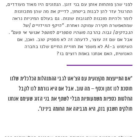
לפני שהן פותחות אותן עם בני זוגן. הנתונים היו מאוד מעודדים,
התרגול עזר להן לבנות ביטחון, לדייק את מה שהן מתכוונות
לומר ולהיות מוכנות לתגובות שונות. גם בעולם המיניות נראה
שמתאפשרת חקירה עמוקה ואחרת.
"היקף הווידויים [של
הנבדקים] גבוה בהרבה משהיו מספרים למטפל אנושי אי פעם"
.
אבל אם שם זה עוצר, לדעתה זה לא מספיק טוב. ואכן, אם
השימוש ב-AI לא משפר את חוויית החיים שלנו בחברה
האנושית, האם אנחנו באמת רוצים בו?
"אם התייעצות מקצועית עם הצ'אט לגבי ההתנהלות הכלכלית שלנו
חוסכת לנו זמן וכסף – מה טוב. אבל אם היא גורמת לנו לקבל
החלטות כספיות משמעותיות מבלי לשתף את בני הזוג שעימם אנחנו
חולקים חשבון בנק, היא מגביהה את החומה בינינו".