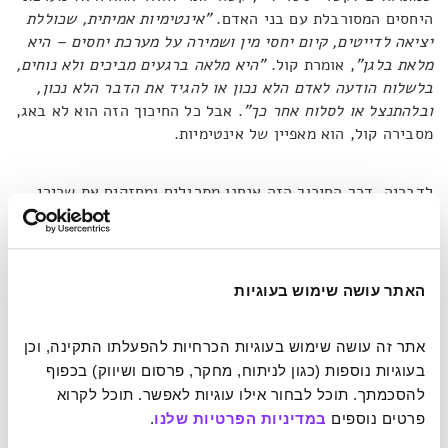
היחסים המסורבלת עם בני האדם.
"אינטימיות אמיתית, שכוללת
יציאה לדייטים, קיום יחסי מין ושמירה על מערכת יחסים – היא
מלאת בלגן"
, אומרת קול.
"היא מלאה ברגעים מביכים ולא נוחים,
בלשלוח הודעה לאדם הלא נכון או להגיד את הדבר הלא נכון,
ובלהתנצל או לסלוח אחר כך"
. אבל כל החיכוך הזה הוא לא באג,
מסבירה קול, הוא מאפיין של אינטימיות.
לדבריה, דרך החיכוך הזה אנחנו מתרגלים ומחזקים את שרירי
האינטימיות האנושית. משפרים את כושר האמפתיה, את אורך
ההקשבה ואת הגמישות לסלוח. כשאנחנו מבלים יותר ויותר עם
בינה מלאכותית אנחנו כמו לא פוקדים את חדר הכושר. האימון
דועך והכוח נעלם. מעבר לכך, קול טוענת כי היחלשות הסובלנות
האתר עושה שימוש בעוגיות
שלנו כלפי אחרים לא רק מרחיקה אותנו מהם, אלא מספרת משהו
על הדחף שלנו לצמיחה. כשאנחנו נשארים במקום שבו קל לנו,
אתר זה עושה שימוש בעוגיות הכרחיות להפעלתו התקינה, וכן 
אנחנו מוותרים על ההתפתחות האישית שלנו. לא כל רגע צריך
בעוגיות נוספות (כגון לניתוח, מחקר, פרסום ושיווק) בכפוף 
להיות קשה, אבל דרך נקודות ההתמודדות אנחנו לומדים להכיר
להסכמתך. תוכל לבחור אילו עוגיות לאפשר. תוכל לקרוא 
את עצמנו טוב יותר ולחיות בשלום עם עצמנו ועם הסביבה.
פרטים נוספים 
במדיניות הפרטיות שלנו
.