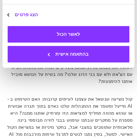
אם זה אימון, מה המטרה שלו?
הצג פרטים
השאלה השנייה שמעלה קול בוחנת מה השימוש בבינה מלאכותית
חוסך מאיתנו. חלק מהחסכונות חכמים ויעילים, אבל אחרים
יכולים לספר לנו על הפחדים העמוקים שלנו. אם התייעצות
לאשר הכול
מקצועית עם הצ'אט לגבי ההתנהלות הכלכלית שלנו חוסכת לנו
זמן וכסף – מה טוב. אבל אם היא גורמת לנו לקבל החלטות
כספיות משמעותיות מבלי לשתף את בני הזוג שעימם אנחנו
בהתאמה אישית
חולקים חשבון בנק, היא מגביהה את החומה בינינו. אז נוכל
לשאול את עצמנו מדוע אנחנו מעדיפים לנהל את כלכלת הבית
עם הצ'אט ולא עם בני הזוג שלנו? מה בשיח על הנושא מוביל
אותנו להימנעות?
קול מציעה שנשאל את עצמנו לעיתים קרובות: האם השימוש ב-
AI מייעל ומשפר את ההתנהלות שלנו כאדם בתוך חברה אנושית
או שהוא מהווה תחליף למציאות הזו ומרחיק אותנו ממנה? היא
מספרת על מחקרים שבחנו שימוש בבני לוויה מבוססי בינה
מלאכותית שתומכים במצבי אבל, בחקר מיניות או במציאת הקול
האישי. למשל, בסין נתנו לנשים לתרגל שיחות מורכבות מול AI