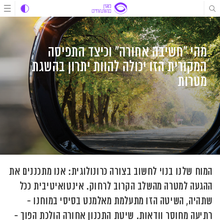
לג
לג
לג
תוכן
תוכן
ניווט
מהי "חשיבה אחורה" וכיצד התפיסה
המקורית הזו יכולה להוות יתרון בהשגת
מטרות
המוח שלנו בנוי לחשוב בצורה כרונולוגית: אנו מתכננים את
ההגעה למטרה מהשלב הקרוב לרחוק. אינטואיטיבית ככל
שתהיה, השיטה הזו מתעלמת מאלמנט בסיסי במוחנו -
רתיעה מחוסר וודאות. שיטת התכנון אחורה הולכת הפוך -