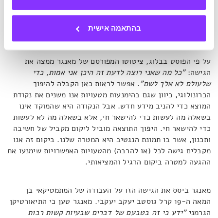
התוכניות. מאמר בבלוג
Farnam Street
מציג את הגישה על פי
תפיסת עולמו של אחד החסידים המודרניים הגדולים שלה, איל
בהתאמה אישית
ההון והפילנתרופ צ'ארלי מאנגר, שותפו לעסקים של וורן באפט.
על פי הפוסט בבלוג, ציטוטו המפורסם של מאנגר ממצה את
הגישה:
"כל מה שאני רוצה לדעת זה היכן אני אמות, כדי
שלעולם לא אלך לשם"
. אפשר לראות כאן הקבלה להיפוך
הכרונולוגי, כיוון שגם בהימנעות מטעויות אנו משנים את נקודת
המוצא כדי להניב מידע חדש. אבל הנקודה היא שהמוקד אינו
בשאלה מה לעשות כדי להישאר חי, אלא בשאלה מה לא לעשות
כדי להישאר חי. היפוך התוצאה מוביל ליקום מקביל של חשיבה
ותכנון, אשר בו תמונת הנגטיב היא המטרה שלנו. ביקום זה אנו
מקבלים גישה לכל (או להרבה) מהטעויות האפשרויות שימנעו את
ההגעה למטרה ביקום הרגיל והמציאותי.
מאנגר ביסס את הגישה הזו על העבודה של המתמטיקאי בן
המאה ה-19 קרל גוסטב יעקב יעקבי. מאנגר טען כי התיאורטיקן
הגרמני
"ידע כי זה בטבעם של דברים שבעיות קשות רבות