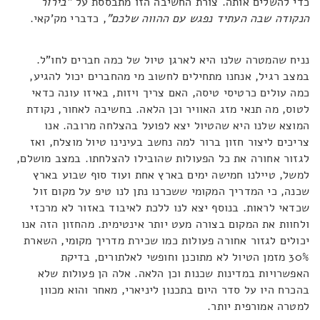
כדי להשלים אותה. צורת החשיבה הזו מתבססת על
"בירור
הנקודה שבה העתיד נפגש עם ההווה שלכם"
, כדברי מק'קאי.
נניח שהמטרה שלנו היא לארגן טיול של כמה חברים לחו"ל.
במצב רגיל, אנחנו מתחילים לחשוב מי מהחברים יכול להגיע,
כמה עולים כרטיסי טיסה, האם צריך ויזות, באיזו עונה כדאי
לטוס, מה תנאי מזג האוויר וכן הלאה. בחשיבה לאחור, נקודת
המוצא שלנו היא שהטיול יצא לפועל בהצלחה מרובה. אנו
צריכים ליצור חזון ברור למה נחשב בעינינו טיול מוצלח, ואז
לגזור אחורה את כל הפעולות שהובילו להצלחתו. במצב מושלם,
למשל, טיילנו חמישה ימים בארץ אחת ועוד סוף שבוע בארץ
שכנה, כי המדריך המקומי ששכרנו נתן לנו טיפ על מקום זול
שכדאי לראות. בנוסף יצא לנו ללכת לאיבוד באזור לא מרכזי
ולחוות את המקום בצורה מעט יותר אינטימית. מהחזון הזה אנו
יכולים לגזור אחורה פעולות כמו שכירת מדריך מקומי, השארת
30% מזמן הטיול לא מתוכנן וחופשי לאלתורים, בדיקת
האפשרויות במדינות שכנות וכן הלאה. אלה הן פעולות שלא
בהכרח היו על סדר היום בתכנון ליניארי, מאחר והוא מכוון
למטרה אמורפית יותר.