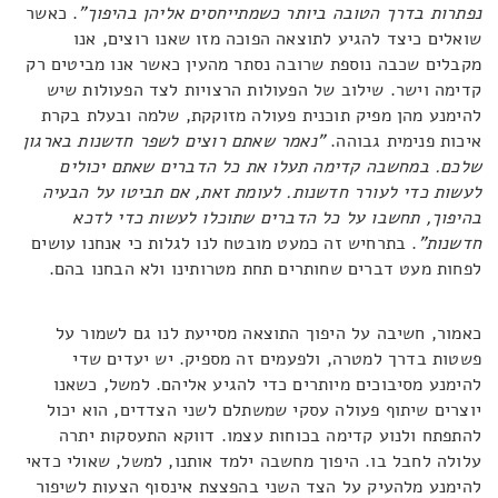
נפתרות בדרך הטובה ביותר כשמתייחסים אליהן בהיפוך"
. כאשר
שואלים כיצד להגיע לתוצאה הפוכה מזו שאנו רוצים, אנו
מקבלים שכבה נוספת שרובה נסתר מהעין כאשר אנו מביטים רק
קדימה וישר. שילוב של הפעולות הרצויות לצד הפעולות שיש
להימנע מהן מפיק תוכנית פעולה מזוקקת, שלמה ובעלת בקרת
איכות פנימית גבוהה.
"נאמר שאתם רוצים לשפר חדשנות בארגון
שלכם. במחשבה קדימה תעלו את כל הדברים שאתם יכולים
לעשות כדי לעורר חדשנות. לעומת זאת, אם תביטו על הבעיה
בהיפוך, תחשבו על כל הדברים שתוכלו לעשות כדי לדכא
חדשנות"
. בתרחיש זה כמעט מובטח לנו לגלות כי אנחנו עושים
לפחות מעט דברים שחותרים תחת מטרותינו ולא הבחנו בהם.
כאמור, חשיבה על היפוך התוצאה מסייעת לנו גם לשמור על
פשטות בדרך למטרה, ולפעמים זה מספיק. יש יעדים שדי
להימנע מסיבוכים מיותרים כדי להגיע אליהם. למשל, כשאנו
יוצרים שיתוף פעולה עסקי שמשתלם לשני הצדדים, הוא יכול
להתפתח ולנוע קדימה בכוחות עצמו. דווקא התעסקות יתרה
עלולה לחבל בו. היפוך מחשבה ילמד אותנו, למשל, שאולי כדאי
להימנע מלהעיק על הצד השני בהפצצת אינסוף הצעות לשיפור