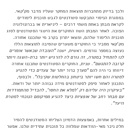
ולכך בדיוק מתחברות תוצאות המחקר שעליו מדבר מק'קאי.
במסגרת הניסוי התבקשו סטודנטים לגבש תוכנית לימודים
לקראת מבחן באחת משתי דרכים – ליניארית או בכרונולוגיה
הפוכה. לאחר המבחן השוו החוקרים את הישגי הסטודנטים לסוג
תוכנית הלימוד שלהם, ומצאו יתרון בקרב מי שתכננו אחורה.
מק'קאי מסביר כי החוקרים משערים שהסיבה לתוצאות הללו
נעוצה במספר גורמים. ראשית, ישנה
"העובדה שכאשר אומרים
לנו להתחיל במטרה, זה גורם לה להרגיש יותר ברת-השגה ויותר
קרובה להתגשם"
. שנית, החוקרים הסטודנטים שתכננו אחורה
דיווחו כי היה להם
"מערך ברור יותר של צעדים כדי להגיע
למטרה והם חשו יותר ביטחון בהחלטות שקיבלו".
ולבסוף,
התכנון לאחור סיפק לסטודנטים מידה גבוהה יותר של ודאות.
"בעיקרון היה עליהם רק 'למלא את החסר', להבדיל מהתמודדות
עם מבחר רחב של אופציות כיצד להגיע ממיקומם הנוכחי למטרת
היעד"
.
במילים אחרות, באמצעות הדמיון הצליחו הסטודנטים להסיר
חלק ניכר מאי-הוודאות שמלווה כל תוכנית עתידית שלנו. אפשר