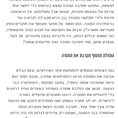
למעשה, המושג חשיבה הפוכה נמצא בשימוש כדי לתאר שתי
צורות של הגשמת מטרות, שונות אבל משלימות. על הראשונה
מדווח ג'ורי מק'קאי במגזין
Inc
והיא מקבילה לנרטיב של
כרונולוגיה הפוכה. הוא מספר על מחקר משותף של חוקרים מסין,
מקוריאה ומארה"ב שבחן את השפעתו של תכנון הפוך ותוצאותיו,
כפי שאתם יכולים לנחש, היו חיוביות בכמה מישורים. אך לפני
שנפרט אותן, מהי חשיבה הפוכה ואיך מיישמים אותה?
התחלה מהסוף מקרבת את המטרה
כמו הצופים שמנסים להתחקות אחר האירועים, וכמו הבלש
שבונה את התמונה מרגע ההתרחשות אחורה, תכנון הפוך הוא
גישה שמציבה אותנו בעתיד, במצב המוגמר, כשהמטרה כבר
הושגה. מכאן אנו הולכים אחורה בשחזור הצעדים שהיו דרושים
כדי להשלים את המטרה. רובנו מתכננים ופועלים בצורה
ליניארית. יש לנו מטרה באופק ואנו מתחילים לתכנן את ההגעה
אליה צעד אחר צעד. חשיבה הפוכה יוצאת מנקודת הנחה
שהמטרה כבר הושגה, ואנחנו רק צריכים לגלות מה היה דרוש