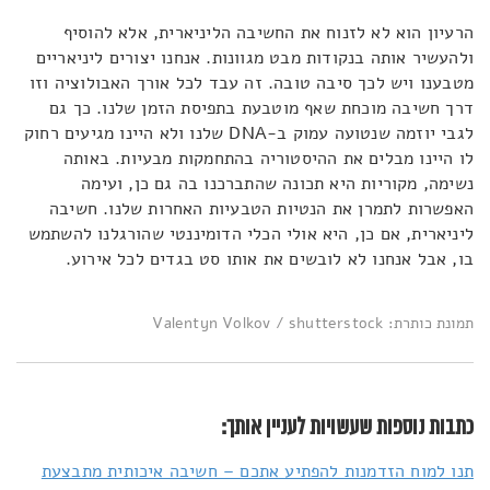
הרעיון הוא לא לזנוח את החשיבה הליניארית, אלא להוסיף
ולהעשיר אותה בנקודות מבט מגוונות. אנחנו יצורים ליניאריים
מטבענו ויש לכך סיבה טובה. זה עבד לכל אורך האבולוציה וזו
דרך חשיבה מוכחת שאף מוטבעת בתפיסת הזמן שלנו. כך גם
לגבי יוזמה שנטועה עמוק ב-DNA שלנו ולא היינו מגיעים רחוק
לו היינו מבלים את ההיסטוריה בהתחמקות מבעיות. באותה
נשימה, מקוריות היא תכונה שהתברכנו בה גם כן, ועימה
האפשרות לתמרן את הנטיות הטבעיות האחרות שלנו. חשיבה
ליניארית, אם כן, היא אולי הכלי הדומיננטי שהורגלנו להשתמש
בו, אבל אנחנו לא לובשים את אותו סט בגדים לכל אירוע.
תמונת כותרת: Valentyn Volkov / shutterstock
כתבות נוספות שעשויות לעניין אותך:
תנו למוח הזדמנות להפתיע אתכם – חשיבה איכותית מתבצעת