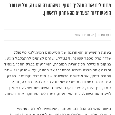
מתחילים את התהליך בסוף, כשהמטרה הושגה, וכל שנותר
הוא שחזור הצעדים מהאחרון לראשון.
בועז מזרחי
|
22 נובמבר, 2017
בעונה התשיעית והאחרונה של הסיטקום המיתולוגי
סיינפלד
שודר פרק מספר שמונה,
הבגידה,
שגרם לצופים להתבלבל מעט.
במקום העלילה הליניארית המוכרת, האירועים בפרק החלו בעתיד
וסצנה אחר סצנה נפרשו והתחברו אל ההווה, עד שהגיעו 11 שנים
אחורה בזמן, אל פגישתם הראשונה של סיינפלד וקריימר. הפרק
הזה נכתב במתודה סיפורית שמכונה כרונולוגיה הפוכה, והוא
נועד, בין היתר, ליצור בקרב הצופים השתתפות פעילה בניסיון
לפענח את השתלשלות האירועים, כמו בלש המתחקה אחר ראיות.
גישת החשיבה ההפוכה, מסתבר, שימושית לא רק כאמצעי
נרטיבי, אלא גם כאלטרנטיבה מקורית לתכנון והגשמת מטרות.