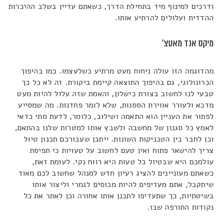
ודרכים למינוף מיד בתחילת הדרך, כשאתם עדיין בשלב ההיכרות
ההדדית ועלולים להרתיע אותו.
מיקס אנד מאטצ'
מהדוגמה הזו עולה ניחוח מעט מרתיע כשלעצמו. כמו בהיפוך
הכרונולוגי, גם בהיפוך התוצאה קיימת ביקורת. זה לא כל כך
טבעי לנו לחשוב בצורת כישלון, והאמת שזה עלול להיות מעט
מדכא ולעורר אווירת הססנות, שלא לומר פחדנות. מה שמסייע
לפתור את העניין הוא התאמה ושילוב, כלומר, לדעת מתי כדאי
לאמץ כל סגנון של מחשבה ולשבץ אותו למטרות שלנו בהתאם,
וכן לחבר בין הטכניקות השונות. ייתכן שעבורכם תכנון טיול
צריך להישאר פתוח ואין טעם לחשוב על טעויות כי תפיסת
עולמכם היא שבטיול כל טעות היא רווח נקי. לעומת זאת,
כשאתם מעוניינים להציג רעיון חדש למנהל שחשוב לכם מאוד
שיתקבל, אתם מעדיפים להיות מכוסים לגמרי וליצור אותו
בשיטתיות, כך שתעדיפו לתכנן אותו אחורה וכן לאתר את כל
נקודות התורפה שבו.