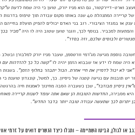
מעצב וארט-דיירקטור, גם הוא מניו יורק, טוען כי היה שמח לדעת ש
"קרי
המיושן של קריירה המתנהלת 40 שנה באותו מקום עבודה תוך טיפו
ענק או במגזר הציבורי. רוב בני האדם יכולים להפיק תועלת בחייהם 
 והפתעות למכביר. בנוסף לכך, ווגנר טוען שטוב היה לו היה
"מכיר בכך
מנטורים ולבוסים שלכם, וזה בסדר".
שובה נוספת מגיעה מג'רמי וורטסמן, שעבר מניו יורק למלבורן ובשלב
וא היה שמח לו ידע אז שבבוא הזמן יהיה לו
"קשה כל כך להזדהות עם ה
"אני לא יכול לדמיין את חיי אחרת. הכול יתבהר בחלוף הזמן".
ר יש תובנות עם נגיעה קטנה של ניסיון. כך, למשל, קונגדון טוענת כי 
"אין ניסיון מבוזבז"
, שכן כשעברה הסבה מחינוך לאמנות חיה בהרגשה
 היא מסבירה,
החדשות הטובות הן שאם אתה עומד לשנות קריירה מאוחר
ן יתרום לכך שתעשה עבודה טובה יותר בדבר החדש".
גב או לגולן, הביטו השמיימה – ותגלו כיצד הנשרים דואים על זרמי אוו