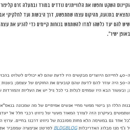
קיינוס השקט וחפשו את הלווייתנים נודדים במורד ובמעלה זרם קליפורנ
נמצאים בתנועה, מהיקום עצמו שמתפשט, דרך היבשות ועד לחלקיקי אב
שיש להם יעד כלשהו למדו להשתמש בכוחות קיימים כדי להניע את עצמם
אופן ישיר".
בשנות ה-40 לחייהם היוצרים מבקשים היו לדעת שהם לא יכולים לשלוט ב
 ובעשור הבא היו שמחים לגלות כי לכל גיל יש את העליות והמורדות ש
נות הללו הן ביטוי ממשי מחיי אנשים אמיתיים של מה שמכונה בנאס"א 
תמשים בעיקרון הזה לצורך המאוד מעשי של ניווט רכבי חלל אל יעדם
כל אחד גם במשימה הלא פחות מסובכת של ניווט דרכנו בחיים. ערוץ הי
 ג'ף מנו מבלוג האדריכלות
BLDGBLOG
לסרטון אנימציה שמסביר את 