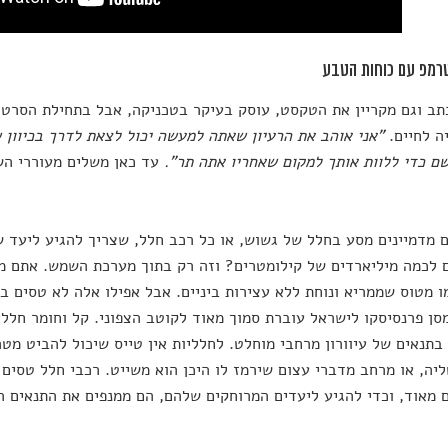
רמפ עם כוחות הטבע
תב וגם מקריין את הטקסט, עוסק בעיקר בטכניקה, אבל בתחילת הסרטון
ה לחיים.
"אני אוהב את הרעיון שאתה למעשה יכול לצאת לדרך בכיוון ש
ם כדי ללוות אותך למקום שאחריו אתה תר".
עד כאן משלים מעוררי הש
 מדמיינים מסע בחלל של גשוש, או כל רכב חלל, שצריך להגיע ליעד ש
ם לכמה מיליארדים של קילומטרים? וזה רק בתוך מערכת השמש. אתם מ
ו מטוס שממריא ונוחת ללא עצירות ביניים. אבל אפילו אלה לא טסים בק
סן פרנסיסקו לישראל עוברת סמוך מאוד לקוטב הצפוני. קל וחומר חלל
בתנאים של עיוורון מרחבי מוחלט. לחלליות אין טייס שיכול להביט מט
יה, או מרחב מדברי עצום שירמז לו היכן הוא משייט. רכבי חלל טסים 
 מאוד, וכדי להגיע ליעדים המרוחקים שלהם, הם ממנפים את התנאים 