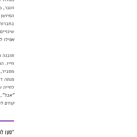
ווגנר, 
בחברות 
שינויים
אפילו ל
תובנה ח
חייו. ה
מסביר,
פנתה דו
לחייה ש
"אבל"
,
קודם לכ
"סעו לנ