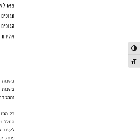
צאו לאו
הגופים 
הגופים 
אליהם ב
פעל/כבה ניגודיות גבוהה
תג גודל גופן
והתמדה;
כל התוב
החלל מש
לעזור ל
פוסט של