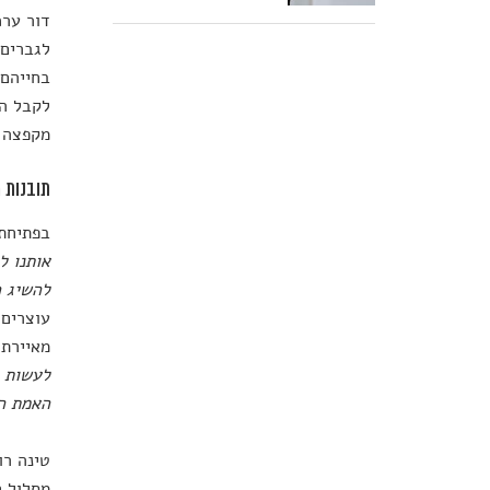
דור ער
לגברים 
בחייהם,
לקבל הש
מקפצה ט
תובנות 
בפתיחת 
אותנו ל
להשיג ר
מאיירת 
לעשות ד
האמת הי
מסלול ח