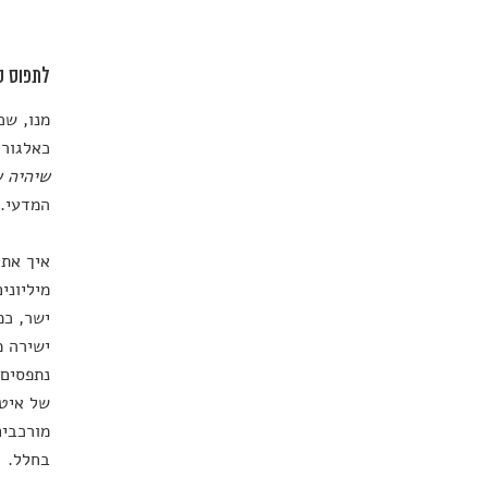
לתפוס ט
מנו, שכ
כאלגורי
שיהיה ש
המדעי.
איך אתם
מיליוני
ישר, כמ
ישירה מ
נתפסים 
של איטל
מורכבים
בחלל.