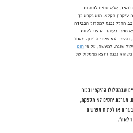
רואיד, אלא טסים לתחנות
עיקרון הקלע. הוא נקרא כך
כב החלל נכנס למסלול הכבידה
 ממנו בעיתוי הרצוי לצוות
השני הוא שינוי הכיוון. מאחר
לול שונה. למעשה, על פי
חוק
כשהוא נכנס ויוצא ממסלול של
ים שבמסלולו ההיקפי ובכוח
ים, מערכת יחסים לא מספקת,
בערים או לפתוח מפרשים
 הלאה".