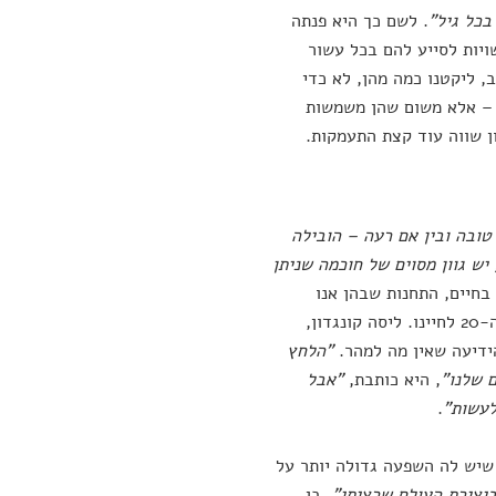
בכל גיל"
. לשם כך היא פנתה
ויות לסייע להם בכל עשור
, ליקטנו כמה מהן, לא כדי
ן – אלא משום שהן משמשות
ן שווה עוד קצת התעמקות.
טובה ובין אם רעה – הובילה
יש גוון מסוים של חוכמה שניתן
בחיים, התחנות שבהן אנו
עוצרים והדרך שלנו לשנות מצב נתון ולנוע הלאה. התחנה הראשונה היא שנות ה-20 לחיינו. ליסה קונגדון,
ידיעה שאין מה למהר.
"הלחץ
 שלנו"
, היא כותבת,
"אבל
לעשות"
.
 מעצבת מניו יורק, הייתה שמחה לדעת בשנות ה-20 לחייה שיש לה השפעה גדולה יותר על
ביצירת העולם שרציתי"
. בן