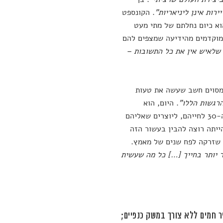
ירות אינן ליניאריות"
. הקונספט
ס בדרגות הוא כיום נחלתם של מתי מעט
המוקדמים מהידיעה שמצפים להם
 שלאיש אין את כל התשובות –
 מסוים חשב שעשה את טעות
רגשות הללו"
. היום, הוא
בשנות ה-30 לחייהם, ליוצרים שאליהם
הייתה רוצה להבין בעשור הזה
 שזרקה לפח שנים של מאמץ.
 יותר בחייך […] כל מה שעשית
יר חמים ללא צורך במשק כנפיים;