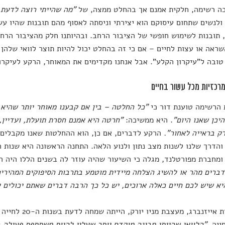
כה רשימה, חלקית אמנם אך בהחלט ממצה, של
"מה שהייתי רוצה לדעת 
ולנשים שתחום עיסוקם הוא יצירתי וניסתה לאסוף מהם תובנות שהיו עש
 תובנות לשימוש חופשי של הציבור הרחב. ובהיותנו חלק מהציבור הרחב
ראה או עצות לחיים – אם כי זה בהחלט יכול להיות תוצר לוואי שלה
ובה ל"עיקרון הקלע". אבל אנחנו מקדימים את המאוחר, הרקע לעיקרו
מרכזיות מכל עשור בחיים
הרשימה טוענת דור כי
"כל החלטה – בין אם קבענו מאוחר יותר שהיא 
היכן שאנו היום"
. היא ממשיכה:
"חרטה היא אמנם חסרת תועלת, ועדיין, 
ק בראייה לאחור".
הרקע לדברים, אם כן, הוא ההחלטות שאנו מקבלים 
ומחברת מפורטלנד, מגלה כי השיעור שהיה עוזר לה בשנים הללו היה ה
ברים מהר או להשיג הצלחה מיידית מוטמע בתרבות הסיפוקים המהירים
א שיש לכם חיים כאלה ארוכים, יש כל כך הרבה דברים שאתם יכולים 
טינה רות אייזנברג,
ייה.
"הלוואי שהייתי מבינה מוקדם יותר שעליי להיות משתתפת פעילה 