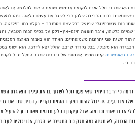
 היא שרכבי חלל אינם לוקחים אזימוט וטסים היישר לפלנטה או לאסט
ומשתמשים בכוח הכבידה שלהן כדי לשגר את עצמם הלאה. וזהו למעשה 
ותו כוח צנטריפוגלי שפועל בכל עצם מסתובב – בקלע כמו בפלנטה. ר
שמיים כלשהו, צובר תאוצה חינם-אין-דלק על בסיס הכוח הטבעי, ויוצא
תוך השגת שני יתרונות משמעותיים: האחד הוא כאמור תאוצה חסכונית, ו
הכבידה הוא מעגלי, בכל נקודה שרכב החלל יצא לדרכו, הוא יטוס במס
ה הגיאומטרית
קיים מספר אינסופי של כיוונים שרכב החלל יכול לקחת 
דורי.
נדמה כי הדבר היחיד שאי פעם נוכל לשזוף בו את עינינו הוא גרם השמי
שלו אנו נעים. זה יכול להיות תפקיד מסוים בקריירה, הבית שבו אנו גר
לי או בריאותי וכדומה. אבל עיקרון הקלע מבטיח שאם נדע להפעיל מ
ת הנכונה, לא משנה כמה חזק כוח המשיכה או הזרם, אנו יכולים לעבור