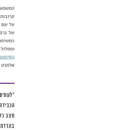
המשמעות
קרובות 
על שם א
של גרם 
המשימה 
ומסלול 
הסימטרי
אלמנט כ
"לעתים 
הכבידה 
מצב כלכ
בהזדמנו