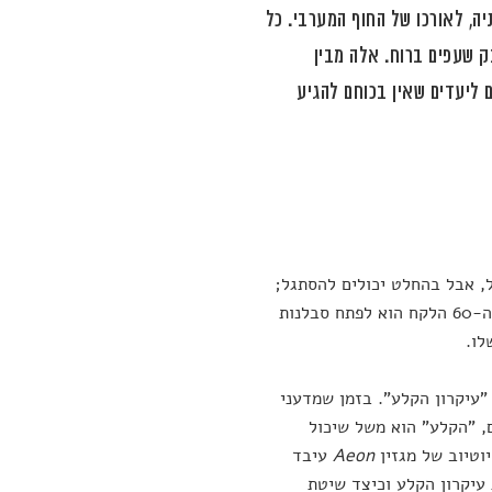
יה, לאורכו של החוף המערבי. כל
ק שעפים ברוח. אלה מבין
 ליעדים שאין בכוחם להגיע
הכול, אבל בהחלט יכולים להסתגל;
בשנות ה-50 היה עוזר להם לדעת שהם קובעים את החוקים של עצמם; בשנות ה-60 הלקח הוא לפתח סבלנות
לו.
"עיקרון הקלע". בזמן שמדעני
, "הקלע" הוא משל שיכול
וטיוב של מגזין
Aeon
עיבד
עיקרון הקלע וכיצד שיטת