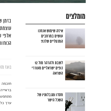
מומלצים
בזמן ש
עוצמתי
איזה שימוש אנחנו
אלפי ש
עושים במרחבים
המנטליים שלנו?
הכוחות
לשבת ולהרהר מול 12
בועז מזר
נופים ישראליים מעוררי
השראה
חוכמה ב
בראייה 
חסדו ומגבלותיו של
מתחפשת 
השכל הישר
ערך כלל