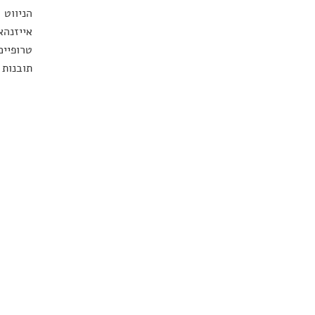
הניווט 
אייזנהא
טרופיים
תובנות 