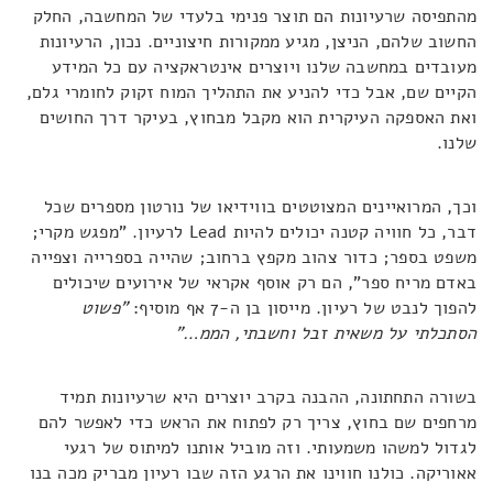
מהתפיסה שרעיונות הם תוצר פנימי בלעדי של המחשבה, החלק
החשוב שלהם, הניצן, מגיע ממקורות חיצוניים. נכון, הרעיונות
מעובדים במחשבה שלנו ויוצרים אינטראקציה עם כל המידע
הקיים שם, אבל כדי להניע את התהליך המוח זקוק לחומרי גלם,
ואת האספקה העיקרית הוא מקבל מבחוץ, בעיקר דרך החושים
שלנו.
וכך, המרואיינים המצוטטים בווידיאו של נורטון מספרים שכל
דבר, כל חוויה קטנה יכולים להיות Lead לרעיון. "מפגש מקרי;
משפט בספר; כדור צהוב מקפץ ברחוב; שהייה בספרייה וצפייה
באדם מריח ספר", הם רק אוסף אקראי של אירועים שיכולים
להפוך לנבט של רעיון. מייסון בן ה-7 אף מוסיף:
"פשוט
הסתכלתי על משאית זבל וחשבתי, הממ…"
בשורה התחתונה, ההבנה בקרב יוצרים היא שרעיונות תמיד
מרחפים שם בחוץ, צריך רק לפתוח את הראש כדי לאפשר להם
לגדול למשהו משמעותי. וזה מוביל אותנו למיתוס של רגעי
אאוריקה. כולנו חווינו את הרגע הזה שבו רעיון מבריק מכה בנו