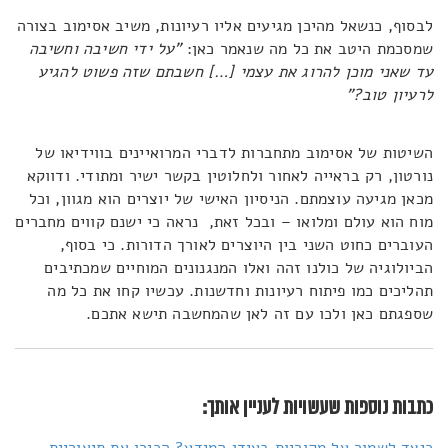
לבסוף, כנשאל מהיכן מגיעים אליו רעיונות, משיב אסימוב בצורה
שמסכמת היטב את כל מה שנאמר כאן:
"על ידי חשיבה וחשיבה
עד שאני מוכן להרוג את עצמי […] חשבתם שזה פשוט להגיע
לרעיון טוב?"
השיטות של אסימוב מתחברות לדברי המרואיינים בווידיאו של
נורטון, רק בראייה לאחור ולחלוטין בקשר ישיר ומתודי. ודווקא
מכאן מגיעה עוצמתם. הניסיון האישי של יוצרים הוא מגוון, וכל
מוח הוא עולם ומלואו – ובכל זאת, נראה כי ישנם קווים מחברים
העוברים כחוט השני בין היוצרים לאורך הדורות. כי בסוף,
הביולוגיה של כולנו זהה ואלו המנגנונים המוחיים שמכתיבים
תהליכים כמו פיתוח רעיונות וחדשנות. עכשיו קחו את כל מה
שספגתם כאן ולכו עם זה לאן שהמחשבה תישא אתכם.
כתבות נוספות שעשויות לעניין אותך:
כיצד לשמור על מקוריות בעידן המידע? הכירו את תיאוריית