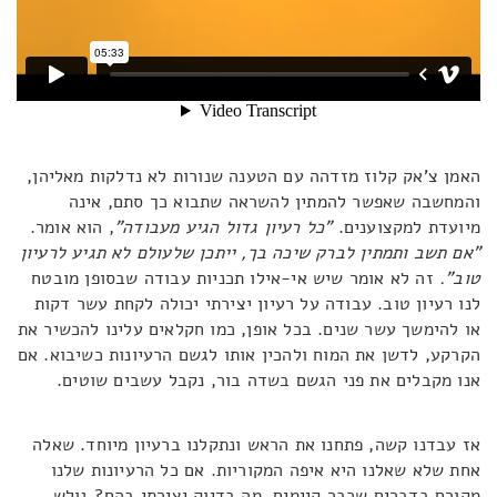
האמן צ'אק קלוז מזדהה עם הטענה שנורות לא נדלקות מאליהן,
והמחשבה שאפשר להמתין להשראה שתבוא כך סתם, אינה
מיועדת למקצוענים.
"כל רעיון גדול הגיע מעבודה"
, הוא אומר.
"אם תשב ותמתין לברק שיכה בך, ייתכן שלעולם לא תגיע לרעיון
טוב".
זה לא אומר שיש אי-אילו תכניות עבודה שבסופן מובטח
לנו רעיון טוב. עבודה על רעיון יצירתי יכולה לקחת עשר דקות
או להימשך עשר שנים. בכל אופן, כמו חקלאים עלינו להכשיר את
הקרקע, לדשן את המוח ולהכין אותו לגשם הרעיונות כשיבוא. אם
אנו מקבלים את פני הגשם בשדה בור, נקבל עשבים שוטים.
אז עבדנו קשה, פתחנו את הראש ונתקלנו ברעיון מיוחד. שאלה
אחת שלא שאלנו היא איפה המקוריות. אם כל הרעיונות שלנו
מקורם בדברים שכבר קיימים, מה בדיוק יצירתי בהם? גולש