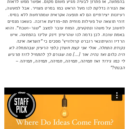
בהפתעה, או פתרון לבעיה מגיע משום מקום. אפשר ממש לראות
את הנורה נדלקת לנו מעל הראש כמו בסרט מצויר. אבל למעשה,
רעיונות יצירתיים הם לא תופעה אקראית שמתרחשת ללא בסיס.
זוהי תוצאה של פעילות מוחית תת-מודעת ארוכה. כשאנו מנסים
לחשוב על משהו ונתקעים, המוח עובר למצב "שגר-ושכח". והוא
באמת שוכח. לכן נדמה לנו שהרעיון זינק עלינו בהפתעה. איש
הרדיו והעיתונאי רוברט קרולוויץ' מסכים כי
"השראה אינה
נקודת התחלה. אולי אני קצת חשדן כלפי הרעיון שבהתחלה לא
היה כלום ואז נהיה אור […] מה שגורם לך להתחיל לזוז מרגיש
לי כמו גירוד ואז תמיהה, תמיהה, תמיהה, תמיהה, תמיהה –
הבנתי!"