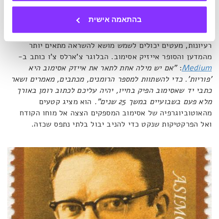
שכבר ביססנו כאן, לשאוב השראה מבחוץ.
בהתאמה אישית
וכשאנו מדברים על זרם יצירתיות ועל באר בלתי נדלית של
רעיונות, מעטים יכולים לשמש מושא להשראה מתאים יותר
מהמדען והסופר אייזיק אסימוב. הבלוגר צ'ארלס צ'ו כותב ב-
Medium
:
"אם יש מילה אחת לתאר את אייזק אסימוב היא
'פוריות'. כדי להשתוות למספר הרומנים, מכתבים, מאמרים ושאר
כתבי יד שאסימוב הפיק בחייו, יהיה עליכם לכתוב רומן באורך
מלא פעם בשבועיים במשך 25 שנים".
הוא מציג קטעים
מהאוטוביוגרפיה של אסימוב המספקים הצצה אל מוחו הקודח
ואל הפרקטיקות שנקט כדי להניב יבול בלתי נתפס שכזה.