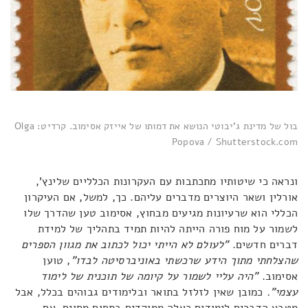
בול של מדינת ג'יבוטי הנושא את דמותו של אייזק אסימוב. קרדיט: Olga
Popova / Shutterstock.com
ונראה כי שיטותיו מתכתבות עם העקרונות הכלליים שלינץ',
אורלין ושאר היוצרים מדברים עליהם. כך, למשל, אם העיקרון
הכללי הוא שרעיונות מגיעים מבחוץ, אסימוב טען שהדרך שלו
לשמור על מוח פורה הייתה להיות תמיד בתהליך של למידת
דברים חדשים.
"לעולם לא הייתי יכול לכתוב את מגוון הספרים
שהצלחתי מתוך הידע שרכשתי באוניברסיטה לבדו"
, טוען
אסימוב.
"היה עליי לשמור על קיומה של תוכנית של לימוד
עצמי".
כמובן שאין לזלזל בתואר ובלימודים גבוהים בכלל, אבל
מטבע הדברים לימודים כאלה ממוקדים בתחום מסוים. אם