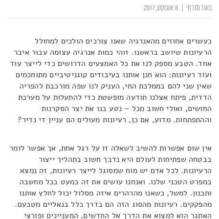
בועז מזרחי
|
8 אוגוסט, 2017
כעשרים אחוזים מהאנרגיה שאנו צורכים הולכים למחולל
הרעיונות שיושב בראשנו. זוהי כמות אנרגיה עצומה עבור איבר
אחד. הטבע מספק לנו את כל האמצעים הדרושים כדי לייצר עוד
ועוד רעיונות: הוא חנן אותנו בעיבודים קוגניטיביים מתוחכמים
שאין שני להם בממלכת החי, העניק לנו שפה מורכבת להפריה
הדדית, פיתח אצלנו תודעה מופשטת כדי להתעלות על מערכת
החושים, ואולי חשוב מכל – נטע בנו את יצר הסקרנות
וההתפתחות. מדוע, אם כן, רעיונות מעולים הם עניין די נדיר?
אין שום אפשרות להשיב לשאלה זו על רגל אחת, אך אפשר לומר
בבטחה שפתיחות לעולם היא נדבך חשוב בתהליך ייצור
הרעיונות. לכל אדם יש מוח שמסוגל לייצר רעיונות, זה נמצא
במפרט הטכני שלנו. ואנחנו עושים את זה כמעט בכל מחשבה
ותכנון. למשל, כשאנו מהרהרים איזה מסלול יכול לחלץ אותנו
מהפקקים. רעיונות מהסוג הזה הם בדרך כלל בנאליים מטבעם.
האתגר הוא למצוא את הדרך אל החדשים, המעניינים ופורצי