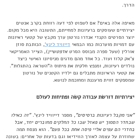
הדרך.
מאיפה אלה באים? אם לשפוט לפי דעה רווחת בקרב אנשים
יצירתיים שעוסקים ברעיונות למחייתם, התשובה היא מכל מקום.
יוצר הסרטים הקנדי אנדרו נורטון ערך מקבץ של קטעי ראיונות
עם דמויות מוערכות כמו הבמאי
דייוויד לינץ'
, הכותבת סוזן
אורלין (שעל ספרה מבוסס הסרט
אדפטשיין
), הצייר האמריקאי
צ'אק קלוז ועוד. כל אחד מהם מדגים מניסיונו האישי כיצד
נולדים רעיונות, ומנפץ חלקית את מיתוס ה"השראה בהתגלות".
את קטעי הראיונות מתבלים גם ילדיו הקטנים של נורטון
שמספקים זווית מרעננת ומחוכמת לנושא.
יצירתיות דורשת עבודה קשה ופתיחות לעולם
"אני מקבל רעיונות ברסיסים"
, מספר דייוויד לינץ'.
"זה כאילו
שבחדר הסמוך יש פאזל שבו כל החלקים מחוברים יחד, אבל
בחדרי הם עפים אליי פיסה אחת בכל פעם".
הוא מנסח תמה
שחוזרת על עצמה לאורך הווידיאו וגם בדעות של אחרים: בשונה