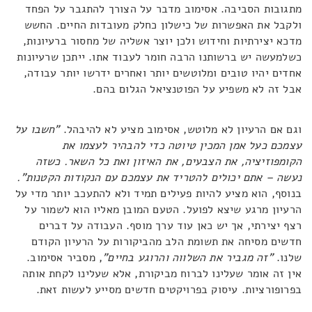
מתגובות הסביבה. אסימוב מדבר על הצורך להתגבר על הפחד
ולקבל את האפשרות של כישלון כחלק מעובדות החיים. החשש
מדכא יצירתיות וחידוש ולכן יוצר אשליה של מחסור ברעיונות,
כשלמעשה יש ברשותנו הרבה חומר לעבוד אתו. ייתכן שרעיונות
אחדים יהיו טובים ומלוטשים יותר ואחרים ידרשו יותר עבודה,
אבל זה לא משפיע על הפוטנציאל הגלום בהם.
וגם אם הרעיון לא מלוטש, אסימוב מציע לא להיבהל.
"חשבו על
עצמכם כעל אמן המכין טיוטה כדי להבהיר לעצמו את
הקומפוזיציה, את הצבעים, את האיזון ואת כל השאר. כשזה
נעשה – אתם יכולים להטריד את עצמכם עם הנקודות הקטנות".
בנוסף, הוא מציע להיות פעילים תמיד ולא להתעכב יותר מדי על
הרעיון מרגע שיצא לפועל. הטעם המובן מאליו הוא לשמור על
רצף יצירתי, אך יש כאן עוד ערך מוסף. העבודה על דברים
חדשים מסיחה את תשומת הלב מהביקורות על הרעיון הקודם
שלנו.
"זה מגביר את השלווה והרוגע בחיים"
, מסביר אסימוב.
אין זה אומר שעלינו לברוח מביקורת, אלא שעלינו לקחת אותה
בפרופורציות. עיסוק בפרויקטים חדשים מסייע לעשות זאת.