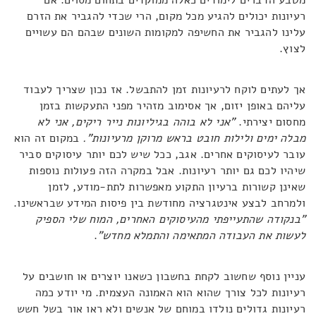
רעיונות יכולים להגיע מכל מקום, הרי שכדי להגביר את הזרם
עלינו להגביר את החשיפה למקומות השונים שבהם הם עשויים
לצוץ.
אך לעתים לוקח לרעיונות זמן להתבשל. אז נכון שצריך לעבוד
עליהם באופן יזום, אך אסימוב מזהיר מפני התעקשות בזמן
מחסום יצירתי.
"אני לא בוהה בגיליונות נייר ריקים, אני לא
מבלה ימים ולילות חובט בראש מרוקן מרעיונות".
במקום זה הוא
עובר לעיסוקים אחרים. אגב, ככל שיש לכם יותר עיסוקים סביר
שיהיו לכם גם יותר רעיונות. אבל במקרה הזה פעולות נוספות
שאינן קשורות ברעיון התקוע מאפשרות לתת-מודע, לזמן
ולמרחב לבצע אינטגרציה מחודשת בין פיסות המידע שבראשינו.
"בנקודה שהתעייפתי מהעיסוקים האחרים, המוח שלי הספיק
לעשות את העבודה המתאימה והתמלא מחדש"
.
עניין נוסף שחשוב לקחת בחשבון כשאנו יוצרים או חושבים על
רעיונות לכל צורך שהוא הוא האמונה העצמית. מי יודע כמה
רעיונות גדולים נולדו במוחם של אנשים ולא ראו אור בשל חשש