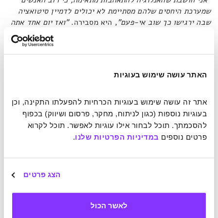
שמערכת היחסים שלהם מסתיימת לא יכולים לדמיין סיטואציה
שבה ירגישו כך שוב אי-פעם"
, היא מסבירה.
"ואז יום אחד אתה
נופל על משהו, והוא פשוט מביט לך בפרצוף ואומר – אני
האחד"
. את מקבץ הדעות מסכמת אורסולה בת ה-12.
"אתה לא
יכול להיפטר מהשראה"
, היא גורסת בתבונה שנראית לא לגילה,
"כמו דשא שתמיד צומח כשיש סדקים בכביש. תמיד תוכל למצוא
האתר עושה שימוש בעוגיות
משהו לקבל ממנו השראה, אפילו הדברים הזעירים ביותר"
.
אתר זה עושה שימוש בעוגיות הכרחיות להפעלתו התקינה, וכן 
אייזק אסימוב מגיש: דרכים מעשיות לשמירה על פס ייצור
בעוגיות נוספות (כגון לניתוח, מחקר, פרסום ושיווק) בכפוף 
הרעיונות
להסכמתך. תוכל לבחור אילו עוגיות לאפשר. תוכל לקרוא 
פרטים נוספים 
במדיניות הפרטיות שלנו
.
הווידיאו מעורר ההשראה של אנדרו נורטון עוסק בתפיסת העולם
לגבי השראה, יצירתיות ומקוריות – ואימוץ גישה ביחס לרעיונות
הוא שלב יסודי חשוב. אחריו מתחילה העבודה. כפי שציינו כמה
הצג פרטים
מהמרואיינים, יצירתיות דורשת השקעת מאמץ. איזה סוג של
מאמץ, כמה ממנו, באיזו צורה ליישם אותו? למצער, התשובות
לשאלות אינן אחידות. כי אם היו אחידות, כל הקונספט של
לאשר הכול
יצירתיות היה מאבד את משמעותו. מה שאנו כן יכולים זה, כפי