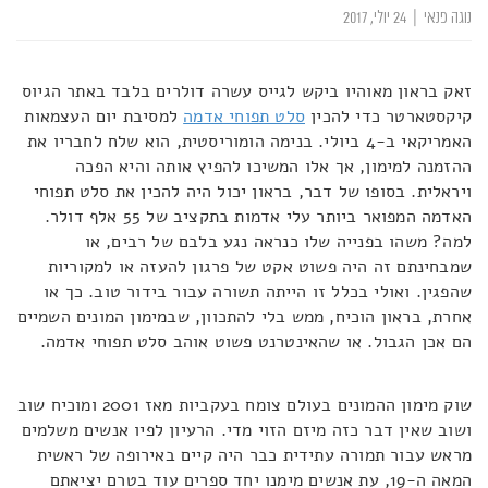
נוגה פנאי
|
24 יולי, 2017
זאק בראון מאוהיו ביקש לגייס עשרה דולרים בלבד באתר הגיוס
קיקסטארטר כדי להכין
סלט תפוחי אדמה
למסיבת יום העצמאות
האמריקאי ב-4 ביולי. בנימה הומוריסטית, הוא שלח לחבריו את
ההזמנה למימון, אך אלו המשיכו להפיץ אותה והיא הפכה
ויראלית. בסופו של דבר, בראון יכול היה להכין את סלט תפוחי
האדמה המפואר ביותר עלי אדמות בתקציב של 55 אלף דולר.
למה? משהו בפנייה שלו כנראה נגע בלבם של רבים, או
שמבחינתם זה היה פשוט אקט של פרגון להעזה או למקוריות
שהפגין. ואולי בכלל זו הייתה תשורה עבור בידור טוב. כך או
אחרת, בראון הוכיח, ממש בלי להתכוון, שבמימון המונים השמיים
הם אכן הגבול. או שהאינטרנט פשוט אוהב סלט תפוחי אדמה.
שוק מימון ההמונים בעולם צומח בעקביות מאז 2001 ומוכיח שוב
ושוב שאין דבר כזה מיזם הזוי מדי. הרעיון לפיו אנשים משלמים
מראש עבור תמורה עתידית כבר היה קיים באירופה של ראשית
המאה ה-19, עת אנשים מימנו יחד ספרים עוד בטרם יציאתם