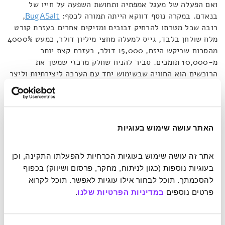
ואם הפעלה של מעגל אמפתיה ותחושת השפעה על חייו של
בנאדם. במקרה נוסף דווקא הייתה תמורה לכסף:
BugASalt
,
רובה שכל מטרתו להרחיק זבובים ומזיקים אחרים בעזרת קורט
מלח שולחן בלבד, גייס למעלה מחצי מיליון דולר, כמעט 4000%
מהסכום שביקש היזם, 15,000 דולר, בעזרת קצת יותר
מ-10,000 תומכים. סביר להניח שחלק מרכזי שמשך את
הרוכשים הוא החוויה שבשימוש יחד עם הערכה ליצירתיות וליצר
ההרפתקנות של היזם.
בפרויקט אחר גייסו יזמים צעירים 100,000 דולר, פי שניים
מהמבוקש, כדי לבנות
רובוט ענק בשם סטומפי
ופיתו את הציבור
האתר עושה שימוש בעוגיות
לתרום ולקבל בתמורה 'סיבוב'. הם הדביקו את התורמים
בהתלהבות והרובוט אכן נבנה. עוד כמה דוגמאות מקוריות
אתר זה עושה שימוש בעוגיות הכרחיות להפעלתו התקינה, וכן 
להשראה:
אימוג'ידיק
, תרגום של מובי דיק (כולו!) לשפת
בעוגיות נוספות (כגון לניתוח, מחקר, פרסום ושיווק) בכפוף 
האימוג'י; או טייס ומטוס שיכתבו
דברים מטופשים בשמים
, סתם
להסכמתך. תוכל לבחור אילו עוגיות לאפשר. תוכל לקרוא 
כך בשביל הכיף – כי לדעת קורט ברהונלר, ככה אפשר לתת
פרטים נוספים 
במדיניות הפרטיות שלנו
.
לאנשים רגע לא צפוי של אבסורדיות, שלטעמו הופך את החיים
לטובים יותר. מתברר שדוגמאות להצעות-בקשות לא שגרתיות
קיימות למכביר, צריך רק לחפש.