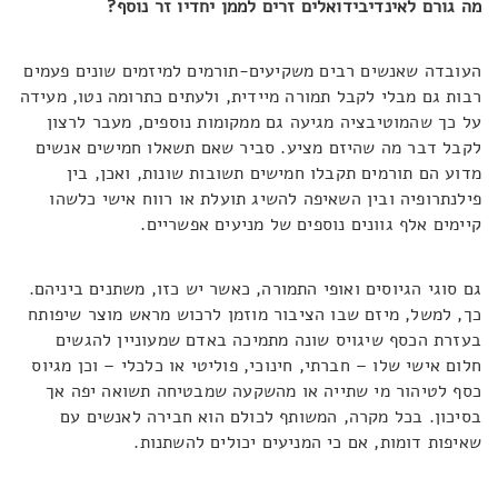
מה גורם לאינדיבידואלים זרים לממן יחדיו זר נוסף?
העובדה שאנשים רבים משקיעים-תורמים למיזמים שונים פעמים
רבות גם מבלי לקבל תמורה מיידית, ולעתים כתרומה נטו, מעידה
על כך שהמוטיבציה מגיעה גם ממקומות נוספים, מעבר לרצון
לקבל דבר מה שהיזם מציע. סביר שאם תשאלו חמישים אנשים
מדוע הם תורמים תקבלו חמישים תשובות שונות, ואכן, בין
פילנתרופיה ובין השאיפה להשיג תועלת או רווח אישי כלשהו
קיימים אלף גוונים נוספים של מניעים אפשריים.
גם סוגי הגיוסים ואופי התמורה, כאשר יש כזו, משתנים ביניהם.
כך, למשל, מיזם שבו הציבור מוזמן לרכוש מראש מוצר שיפותח
בעזרת הכסף שיגויס שונה מתמיכה באדם שמעוניין להגשים
חלום אישי שלו – חברתי, חינוכי, פוליטי או כלכלי – וכן מגיוס
כסף לטיהור מי שתייה או מהשקעה שמבטיחה תשואה יפה אך
בסיכון. בכל מקרה, המשותף לכולם הוא חבירה לאנשים עם
שאיפות דומות, אם כי המניעים יכולים להשתנות.