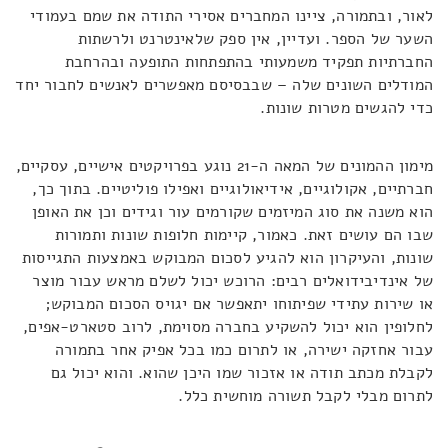
לאור, ובתמורה, ציינו המחברים אסירי התודה את שמם בעמודי
השער של הספר. ועדיין, אין ספק שלאינטרנט ולרשתות
החברתיות תפקיד משמעותי בהתפתחות התופעה ובהרחבת
המודלים השונים שלה – שבבסיסם מאפשרים לאנשים לחבור יחד
כדי להגשים מטרות שונות.
מימון ההמונים של המאה ה-21 נוגע בפרויקטים אישיים, עסקיים,
חברתיים, אקולוגיים, אידיאולוגיים ואפילו פוליטיים. בתוך כך,
הוא משנה את סוג המיזמים שקורמים עור וגידים וכן את האופן
שבו הם עושים זאת. כאמור, קיימות חלופות שונות ותמורות
שונות, והעיקרון הוא להגיע לסכום המבוקש באמצעות התגייסות
של אינדיבידואלים רבים: הרוכש יכול לשלם מראש עבור מוצר
או שירות עתידי שפיתוחו יתאפשר אם יגויס הסכום המבוקש;
לחלופין הוא יכול להשקיע בחברה מסוימת, לרוב סטארט-אפים,
עבור אחזקה ישירה, או לתרום כמו בכל אפיק אחר בתמורה
לקבלת מכתב תודה או אזכור שמו היכן שהוא. והוא יכול גם
לתרום מבלי לקבל תשורה מוחשית כלל.