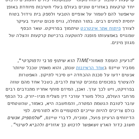
יחד קרקעות באזורים שונים בעולם בעלי חשיבות מיוחדת באופן
שיאפשר להם לשמור על אופיים הטבעי ולספק בית גידול בטוח
יחסית למינים רבים. בתור התחלה, גויס סכום שיועד בעיקר
לצורך
פיתוח אתר אינטרנט
שיתמוך בפרויקט. שאר הכסף
שמגויס באמצעותו מופנה להשקעה ברכישת קרקעות והצלה של
מגוון מינים.
"
הרעיון העומד מאחורי
TIME
הוא שיתוף מרבי ודמוקרטי
",
מסביר שיינס ב
אחד הראיונות
שנתן, והוא מאמין שככל שיותר
אנשים ידעו על סכנת ההכחדה יש סיכוי לתיקון. האפשרות
להצטרף בסכומים נמוכים קורצת לרבים, כשכל אחד מהם שווה
בפרויקט, ויש לכך ערך. ואכן, המיזם סוחף אחריו מתנדבים רבים
מרחבי העולם, כולל משרד עורכי דין מצליח מניו-יורק. כל הכסף
עובר לטובת הגשמת המטרה, והמחשבה היא, כאמור, שהשטחים
כולם צריכים להיות שייכים למקומיים ולא לתורמים. לפי
הדיווחים הרעיון פועל, ומוכיח, לדברי שיינס, "
שלמספיק אנשים
חשוב כדור הארץ ושאפשר לרכוש כך אזורים ולהביא לשינוי".