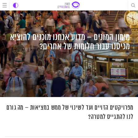
לג
לג
לג
תוכן
תוכן
ניווט
מימון המונים – מדוע אנחנו מוכנים להוציא
מכיסנו עבור חלומות של אחרים?
מפרויקטים הזויים ועד לשינוי של ממש במציאות – מה גורם
לנו להתגייס למטרה?