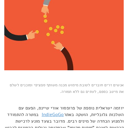
אנשים זרים חוברים לטובת מימוש מכנה משותף ספציפי ומוכנים לשלם
את מיטב כספם, לעתים גם ללא תמורה.
יוזמה ישראלית נוספת של פרופסור אורי שיינס, הפעם עם
השלכות גלובליות, הושקה באתר
IndieGoGo
במטרה להתמודד
ולמנוע הכחדה של מינים רבים. מדובר בצעד מונע לרכישת
קרקעות לטובת "פיתוח מקומי" שבמקומה יכולים ההמונים לרכוש