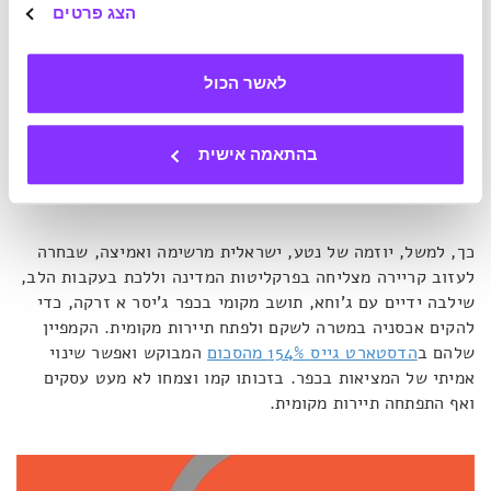
הצג פרטים
איחוד מניעים לטובת יצירת מציאות חדשה
לאשר הכול
בין שפע המיזמים המזמינים את הציבור להשתתף – חלקם לא
הכרחיים למראית עין ואף גובלים באבסורדיות – אפשר למצוא
בהתאמה אישית
מדי פעם גם פרויקטים עם השפעה של ממש על המציאות, כאלו
שיכולים לחרוץ גורלות.
כך, למשל, יוזמה של נטע, ישראלית מרשימה ואמיצה, שבחרה
לעזוב קריירה מצליחה בפרקליטות המדינה וללכת בעקבות הלב,
שילבה ידיים עם ג'וחא, תושב מקומי בכפר ג'יסר א זרקה, כדי
להקים אכסניה במטרה לשקם ולפתח תיירות מקומית. הקמפיין
שלהם ב
הדסטארט גייס 154% מהסכום
המבוקש ואפשר שינוי
אמיתי של המציאות בכפר. בזכותו קמו וצמחו לא מעט עסקים
ואף התפתחה תיירות מקומית.