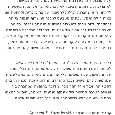
של הטכנולוגיה המודרנית המאפשרת לקהל הרחב נגישות
למוצרים ולשירותים שבעבר לא זכו להיחשף אליהם. המשמעות,
לדעתו, היא שחברות יכולות להסתמך על כך כלכלית ולהקטין את
כמות ה'להיטים', שפונים מטבעם למכנה המשותף הנמוך ביותר,
ובמקביל, לתת מקום למוצרים נישתיים מגוונים ורבים. כלומר,
מעבר לכלכלת זנב ארוך של פריטים, להבדיל מכלכלת הלהיטים
שהייתה נהוגה קודם לכן בקרב ארגונים מסחריים. מבקרי הגישה,
אגב, מתנגדים לה, בעיקר מהחשש לפגיעה בלכידות החברתית,
בהיעדר להיטים שפונים – ויוצרים – מכנה משותף, גם אם נמוך.
בין אם אנו מחסידי גישת 'הזנב הארוך' ובין אם לאו, קשה
להתווכח עם העובדה שהאפשרות של מימון המונים בכל תחום
שניתן לחשוב עליו מאפשרת ליותר אנשים להיות שותפים לעשייה
שמותאמת להם אישית ובכך מעודדת יצירה, יוזמה ומגוון תרבותי
רחב יותר. אבל אולי יותר מכך, מדובר בתופעה שמחברת בין
אנשים לטובת הגשמה של אינסוף מניעים ורצונות, ואפשר למצוא
בהם משמעות אפילו כשהמטרה היא 'רק' סלט תפוחי אדמה.
קרדיט תמונת כותרת: Andrew F. Kazmierski /