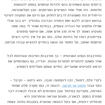
ביזמים שהם מאמינים בהם ולהיות שותפים במסע להגשמת
חלומות. וזה אולי אחד המניעים המרתקים. שכן הפלטפורמה
הייחודית הזו מאפשרת לרבים לחלוק עם היזם את התקווה לשינוי
בנושא הקרוב ללבם ואת החוויה הכרוכה בתהליך. יש בכך אולי
אפילו אלמנט של הגדרה עצמית, בבחינת אמור לי במה אתה
משקיע ואומר לך איזה סוג אדם אתה. אם שיתוף פוסטים
בפייסבוק רומז על הזהות שלנו, כמו גם על איך היינו רוצים
שיתפסו אותנו, קל וחומר מה שאנו בוחרים להוציא עבורו מכיסנו.
כמורכבות הנפש האנושית – כך מורכבות הסיבות שגורמות לכל
אחד מאתנו להתגייס למטרות שונות. ועדיין, גם כשפותחים את
הראש למניעים אפשריים, החיים עצמם מצליחים להפתיע.
ג'פרי סלף, למשל, זכה להפתעה טובה. הוא ביקש – וקיבל –
כסף עבור
מימון שן חדשה
. דוגמה זו, כמו מקרה סלט תפוחי
האדמה, מעניינת במיוחד שכן התורמים לא קיבלו לכאורה דבר
תמורת כספם. לכאורה, משום שנראה שהתרומה היא
מנטלית-רגשית, אם בשל ההנאה שנוצרת בעקבות נתינה עצמה