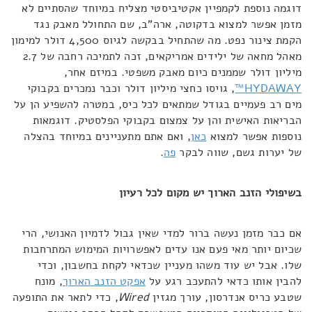
דוגמה נוספת לקמפיין אקטיביסטי מצליח במיוחד שהסתיים לא
מזמן אפשר למצוא בדקוטה, ארה"ב, שם התחולל מאבק נגד
הקמת צינור נפט. מה שהתחיל בבקשה לגיוס 4,500 דולר למימון
מאהל מחאה של ילידים אמריקאים, זכה לתמיכה רחבה של 2.7
מיליון דולר שממנים כיום מאבק משפטי. במיזם אחר,
HYDAWAY™
, גויסו כחצי מיליון דולר וכבר נמכרים בקבוקי
מים רב פעמיים בגודל שמתאים לכל כיס, במטרה להשפיע הן על
הבריאות האישית והן על צמצום בקבוקי הפלסטיק. דוגמאות
נוספות אפשר למצוא
כאן
, ואם אתם מתעניינים במיוחד בהצלה
של יערות גשם, שווה לבקר
פה
.
בשיפולי הזנב הארוך יש מקום לכל רעיון
אם כבר מזמן נעשה ברור למדי שאין גבול לדמיון האנושי, הרי
שכיום יותר מאי פעם אנו עדים לאפשרויות המימוש המתרחבות
שלו. אבל יש עוד משהו מעניין שכדאי לקחת בחשבון, וכדי
להבין אותו כדאי להתעכב רגע על
אפקט הזנב הארוך
, מונח
שטבע כריס אנדרסון, עורך מגזין
Wired
, כדי לתאר את התופעה