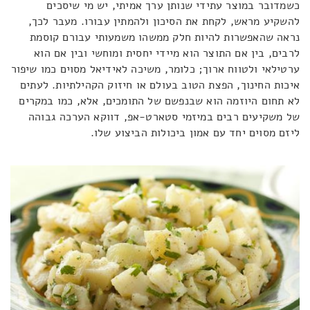
כשמדובר במוצר עתידי שנותן ערך אמיתי, יש מי שיסכים
להשקיע מראש, לקחת את הסיכון ולהמתין עבורו. מעבר לכך,
נראה שהאפשרות להיות חלק ממשהו משמעותי עבורם קוסמת
לרבים, בין אם התוצר הוא מיידי יחסית ומוחשי ובין אם הוא
ערטילאי ולטווח ארוך; כלומר, משיכה לאידיאל מסוים כמו שיפור
איכות החינוך, הפצת הטוב בעולם או חיזוק הקהילתיות. לעתים
לא תחום היוזמה הוא שבנפשם של התומכים, אלא, כמו במקרים
של משקיעים רבים במיזמי סטארט-אפ, דווקא הערכה גבוהה
ליזם מסוים יחד עם אמון ביכולות הביצוע שלו.