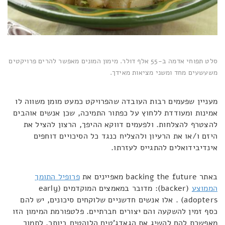
סלט תפוחי אדמה ב-55 אלף דולר. מימון המונים מאפשר להרים פרויקטים
משעשעים מחד ומשני מציאות מאידך.
מעניין שפעמים רבות העובדה שהפרויקט כמעט מומן משווה לו
אמינות ומעודדת ללחוץ על כפתור התמיכה, שכן אנשים אוהבים
להצטרף להצלחות. ולפעמים דווקא ההיפך, הרצון להציל את
היזם ו/או את הרעיון ולהצליח כנגד כל הסיכויים דוחפים
אינדיבידואלים להתגייס לעזרתו.
באתר backing the future מאפיינים את
פרופיל התומך
הממוצע
(backer): מדובר במאמצים המוקדמים (early
adopters) . אלו אנשים חדשניים שלוקחים סיכונים, יש להם
כסף זמין להשקעה והם יצורים חברתיים. פלטפורמת המימון הזו
מאפשרת להם להשיג את הגאדג'טים הלוהטים ביותר, לתמוך