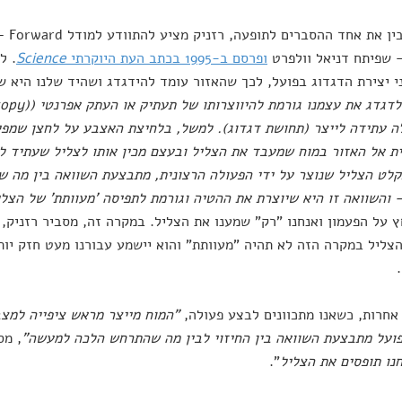
כדי ל
 שפיתח דניאל וולפרט
ופרסם ב-1995 בכתב העת היוקרתי
Science
. ל
י יצירת הדגדוג בפועל, לכך שהאזור עומד להידגדג ושהיד שלנו היא ש
לדגדג את עצמנו גורמת להיווצרותו של תעתיק או העתק אפרנטי (
(Efference copy
 עתידה לייצר (תחושת דגדוג). למשל, בלחיצת האצבע על לחצן שמפי
ת אל האזור במוח שמעבד את הצליל ובעצם מכין אותו לצליל שעתיד לב
לט הצליל שנוצר על ידי הפעולה הרצונית, מתבצעת השוואה בין מה שצ
 והשוואה זו היא שיוצרת את ההטיה וגורמת לתפיסה 'מעוותת' של הצלי
 על הפעמון ואנחנו "רק" שמענו את הצליל. במקרה זה, מסביר רזניק, 
צליל במקרה הזה לא תהיה "מעוותת" והוא יישמע עבורנו מעט חזק יות
אחרות, כשאנו מתכוונים לבצע פעולה,
"המוח מייצר מראש ציפייה למ
ועל מתבצעת השוואה בין החיזוי לבין מה שהתרחש הלכה למעשה"
, מס
נו תופסים את הצליל
".