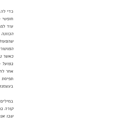
חופשי –
עוד לפנ
הכוונה 
שהפעולה
המוטורי
כאשר נק
בפועל –
אחר לחץ
תפיסת ה
בעצמנו.
במילים 
קורה בפ
שבו אנח