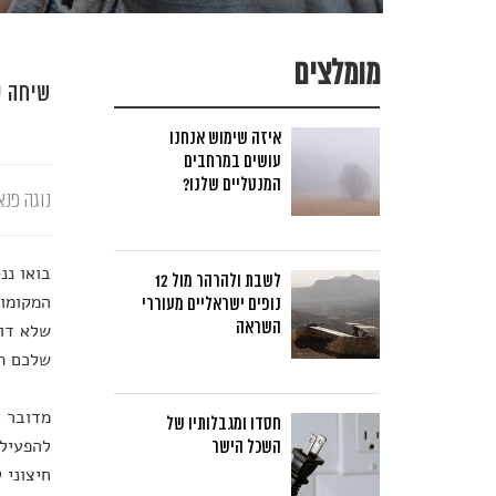
מומלצים
שיחה ע
איזה שימוש אנחנו
עושים במרחבים
המנטליים שלנו?
נוגה פנא
בואו ננ
לשבת ולהרהר מול 12
המקומות
נופים ישראליים מעוררי
השראה
שלא דוג
שלכם ת
מדובר ב
חסדו ומגבלותיו של
להפעיל 
השכל הישר
חיצוני 