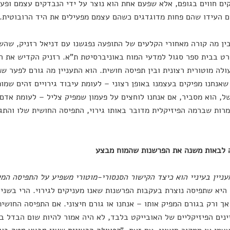
ם חווים בגופם, אלא שפעם אחת הוא נוצר על ידי הנבדקים עצמם ופע
 העידו שהם פחות מדוגדגים כשהם עצמם מפעילים את היד הרובוטית.
ין מה קורה מאחורי הקלעים של התופעה נפגשנו עם דניאל רזניק, שהשל
ט בבית ספר סגול למדעי המוח באוניברסיטת ת"א. רזניק הקדיש את ה
ולה מוטורית רצונית ובין תפיסה חושית. הוא התעניין מה גורם לפער שנ
 שאנחנו מפיקים בעצמנו באופן רצוני – לעומת עיבוד גירויים זהים שמופ
ל, הוא מסביר, אם אנחנו לוחצים על פעמון שמפיק צליל – לעומת אדם
רות שברמה הפיזיקלית מדובר באותו גירוי, התפיסה החושית שלו והתגו
ה לבאות משנה את הפרשנות שהמוח מבצע
ניין בעיניי הוא כיצד הקישור הסנסורי-מוטורי משפיע על התפיסה המי
היא שתפיסה נוצרת בעקבות הפרשנות שאנו מעניקים לגירוי. הרי בשני 
ך ורק בגורם המפיק אותו – אנחנו או גורם חיצוני. אם התפיסה החושי
נים הפיזיקליים של האובייקט בלבד, לא היה אמור להיות שום הבדל באו