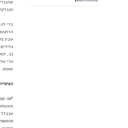
שהנבדקי
הנבדקים
כדי להב
הדוקטור
שבין פע
גירויים
כך, למש
הרי שלמ
שונות.
הציפיי
"
מה שמע
וההנחה 
שנבדל א
מהמאפיי