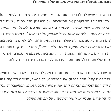
כוונות מבטלת את האובייקטיביות של המציאות?
 כדי להבין יותר לעומק את ההשלכות של המנגנון הזה בחיינו, מעניין ל
בדקו את הקישור מוטורי-סנסורי בקרב סכיזופרנים. למשל, איך המוח 
קים בעצמם – לעומת אותו צליל שהופק על ידי אחר".
למעט מספר הסת
נים המוח לא מתכונן ולא שולח את התעתיק הזה, ולכן לא נוצר בעקבותי
וא נתפס כאילו הגיע ממקור חיצוני ולא פנימי
", מסביר רזניק. באופן דומ
ת מדרגים באופן זהה עוצמת דגדוג שנובעת מעצמם או מגורם חיצוני, ו
זיית שליטה ובכלל את חוסר היכולת לשים גבול בינם ובין העולם.
 שבו להטיות מוקדמות – או יותר מדויק, להיעדרן – יש תפקיד בתפיסה
 ביכולת 'נקייה' יותר לתפוס את המציאות, כך למשל, אנשים הלוקים בת
ת ויש להם שכיחות גבוהה יותר של שמיעה אבסולוטית. המחשבה שעומד
ם יש דומיננטיות של תהליכי תפיסה הנשענים בעיקר על תכונות האובי
לייצר פריור פנימי או הטיה שתשפיע על תפיסת העולם
".