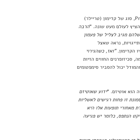
ההטיה המוקדמת שיש לנו לגבי תפיסת הגירויים ממקור עצמי מכונה לעתים Prior, סוג של קדימון (טריילר)
הציץ לעולם מעט שונה. "
הרבה
שלהם מגיב לצליל של פעמון
ייגויות, נראה שאצל
ו הקדימון
. "ואז, כשהגירוי
ה, סכיזופרנים החווים הזיות
המודל יכול להסביר סימפטומים
 הוא אוטיזם. "
ידוע שאוטיזם
סמונת זו פחות רגישים לאשליות
ת מאחורי תופעות אלו היא
יקט הנתפס, כלומר יש פגיעה