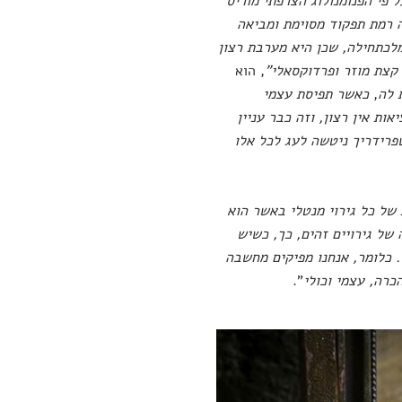
ל פי הפנומנולוג הצרפתי מוריס
 רמת תפקוד מסוימת ומביאה
מלכתחילה, שכן היא מערבת רצון
קצת מוזר ופרדוקסאלי"
, הוא
 לה
,
כאשר תפיסת עצמי
ות אין רצון, וזה כבר עניין
שפרידריך ניטשה לעג לכל אלו
 של כל גירוי מנטלי באשר הוא
 של גירויים זהים, כך, כשיש
. כלומר, אנחנו מפיקים מחשבה
הכרה, עצמי וכולי
".