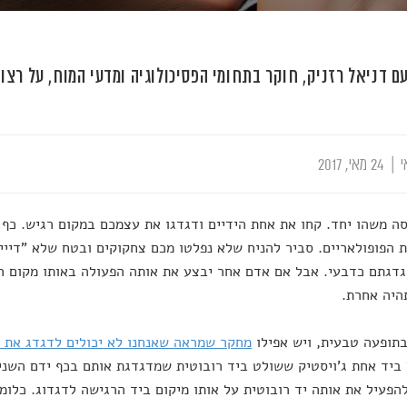
ם דניאל רזניק, חוקר בתחומי הפסיכולוגיה ומדעי המוח, על רצון
י
|
24 מאי, 2017
סה משהו יחד. קחו את אחת הידיים ודגדגו את עצמכם במקום רגיש. כף 
 הפופולאריים. סביר להניח שלא נפלטו מכם צחקוקים ובטח שלא "דיייי!
דגתם כדבעי. אבל אם אדם אחר יבצע את אותה הפעולה באותו מקום ר
היה אחרת.
תופעה טבעית, ויש אפילו
מחקר שמראה שאנחנו לא יכולים לדגדג את 
ביד אחת ג'ויסטיק ששולט ביד רובוטית שמדגדגת אותם בכף ידם השני
להפעיל את אותה יד רובוטית על אותו מיקום ביד הרגישה לדגדוג. כלומר