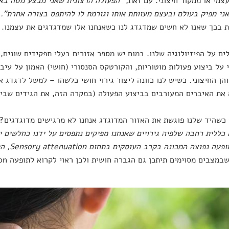
צמי או ממקור חיצוני. עם זאת, "
הפעולה הרצונית שאני מבצע מטה באו
אני מפיק בעולם ובעצם מעוותת אותו וגורמת לו להיתפס בצורה אחרת".
בכך שאנו לא חשים שמדגדג לנו כשאנחנו אלו שמדגדגים את עצמנו.
ים על הפיזיולוגיה שלנו. במוח יש מספר אזורים בעלי תפקידים שונים,
על ביצוע פעולות מוטוריות, והקורטקס הסנסורי (חושי) האמון על עיב
והן החיצוני. כשיש לנו כוונה ליצור גירוי חושי כלשהו – למשל לדגדג
את האיברים המעורבים בביצוע הפעולה (במקרה הזה, את הגידים שביד,
כשהיד שלנו פוגשת את האזור המדוגדג אנחנו לא מרגישים מדוגדגים? ז
כללית רחבה שלפיה גירויים שאנחנו מפיקים נתפסים על ידנו כחלשים יו
ופעה נפוצה המכונה בקרב העוסקים בתחום
Sensory attenuation
, ה
מצבים מסוימים תיתכן גם הגברה חושית ולכן ראוי לקרוא לתופעה Sensory modulation.