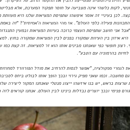
ציע זווית פילוסופית שמסייעת להבין את ההקשר הרחב של העיקרון:
"ע
נטי, לקות כלשהי אינה מצביעה על חוסר תפקוד המערכת, אלא מבליטה
צה. לכן בעיניי זה אומר איפשהו שתפיסת המציאות שלנו היא מעוותת 
התכוונות פעילה כלפי העולם".
אז מהי המציאות ה'אמיתית'? "
זה באמת 
אבל אני חושב שתפיסת העצמי כרוכה בעיוות המציאות ובמעין התנגדות
 היא איזון בין העיוות שמקורו בפנים לבין המציאות שמקורה בחוץ. למציא
י. רצון חופשי כפי שאנחנו מבינים אותו הוא זר למציאות. זה קצת כמו 
לחיות בהרמוניה עם הטבע".
את לגמרי ספקולציה
, "אפשר לנסות להרחיב את מודל הפורוורד למחוזות
גם מחשבה. וכמו שאני מפיק גירוי ובכך הופך אותו לבולט ביחס לסביבה
שרצות בראש, יש בנו איזשהו ייצוג מנטלי שאנחנו המקור ליצירה שלו
גורם פנימי ובכך יוצרים נבדלות בינינו לבין העולם. אנחנו קוראים לזה 