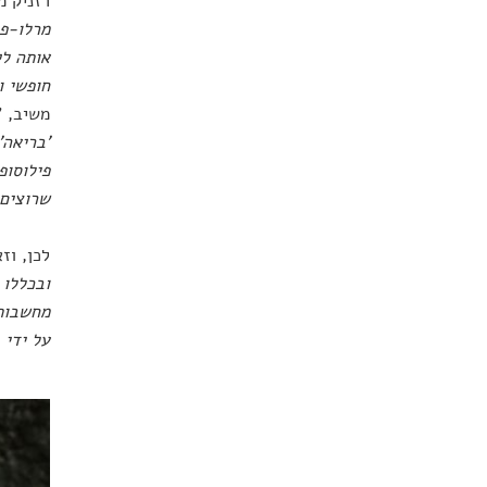
רזניק מ
מרלו-פו
אותה לק
חופשי ו
משיב, "
'בריאה'
פילוסופ
שרוצים 
לכן, וז
ובכללו 
מחשבות 
על ידי 