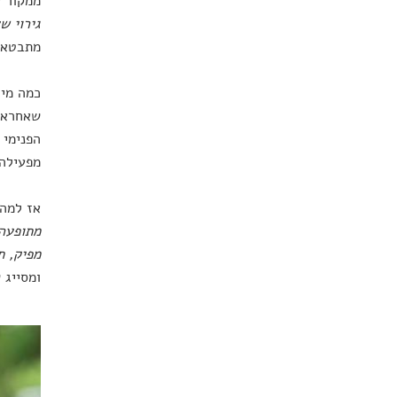
ממקור ע
גירוי ש
מתבטאת 
כמה מיל
שאחראי 
הפנימי 
מפעילה 
אז למה 
מתופעה 
מפיק, ת
ומסייג שב