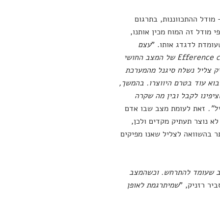
הבין את אחד ההסברים לתופעה, רזניק מציע להתוודע למודל Forward – מודל ההתכווננות, בתרגום
פי מודל זה המוח מכין אותנו,
עומדת לדגדג אותו. "
עצם
של המצב החושי
ק צליל נשלח סיגנל מהמערכת
וא עוד בטרם היווצרו. בהמשך,
יפינו לקבל ובין מה שקרה
ל".
זאת לעומת מצב שבו אדם
לא נוצר תעתיק מקדים ולכן,
ר בהשוואה לצליל שאנו מפיקים
צב שעומד להתרחש. וכשהמצב
ביר רזניק, "
שמיתרגמת לאופן