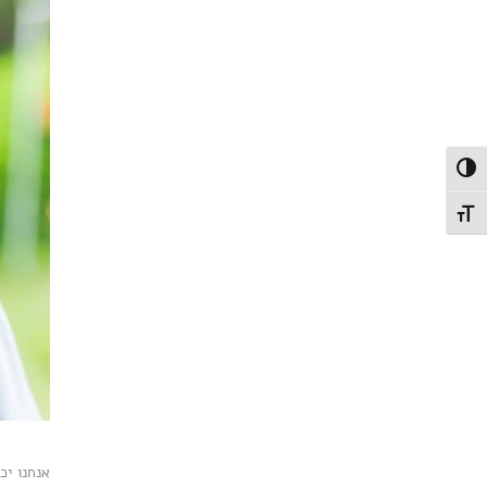
פעל/כבה ניגודיות גבוהה
תג גודל גופן
אנחנו יכ