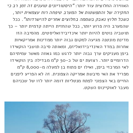
האווירה החלוצית עוד יותר:
"היסטוריונים טוענים זה זמן רב כי
החקירה של והתפשטות אל המערב טיפחה רוח עצמאית יותר,
כשכל חלוץ נאבק בשממה בחלוצים אחרים להישרדותו".
ככל
שהמערב היה פרוע יותר, ככל שהחזית הייתה קדמית יותר – כך
תושביה נוטים להיות יותר אינדיבידואליסטים. מהסיבה הזו
מדינת מונטנה מגיעה למקום גבוה יותר ממדינות אמריקאיות
אחרות במדד האינדיבידואליזם, ומאותה סיבה תושבי הוקאידו
ביפן מעניקים ערך גבוה יותר לרגש כמו גאווה מאשר עמיתיהם
הדרומיים יותר. רצועת ים של כ-50 ק"מ מבדילה בין הוקאידו
לאי המרכזי ביפן, ואילו ים פתוח בן למעלה מ-8,000 ק"מ
מפריד את האי מיבשת אמריקה הצפונית. זה לא הפריע ליפנים
החיים באי הצפוני לפתח מנטליות דומה יותר לזו של שכניהם
מעבר לאוקיינוס השקט.