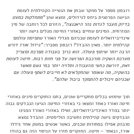
רובסון מספר על מחקר שבחן את הנטייה הקהילתית לעומת
הגישה הפרטנית ביחס לגידולים, ומצא שהן
"מתחלקות כמעט
בדיוק מעבר לגדות נהר היאנגצה",
הזורם לכל רוחבה של סין
המזרחית. הסינים שחיים באזורי החיטה מגלים גישה יותר
אינדיבידואלית לעומת שכניהם מגדלי האורז שתפיסת עולמם
קהילתית יותר. מאין ההבדל? רובסון מסביר:
"גידול אורז דורש
הרבה יותר שיתוף פעולה. הוא כרוך בעבודה מפרכת ומצריך
מערכת השקיה מורכבת הפרושה על פני חוות רבות. חיטה לעומת
זאת, דורשת כחצי מהעבודה ותלויה יותר במי גשם מאשר
בהשקיה, מה שאומר שהחקלאים לא חייבים לשתף פעולה עם
שכניהם ויכולים להתמקד ביבול שלהם"
.
תוך שימוש בכלים מחקריים שונים, בחנו החוקרים סינים באזורי
חיטה ואורז כאחד ומצאו כי באזורי החיטה הגיעו הנבדקים גבוה
יותר במדד האינדיבידואליזם, ואילו באזורי האורז הפגינו
הנבדקים גישה קהילתית וחשיבה הוליסטית. ההבדל נמצא
מובהק אפילו במחוזות שכנים, כאשר אנשים במשק אחד גידלו
אורז, ובאחר – חיטה. החוקרים חזרו על הניסוי הזה גם בהודו