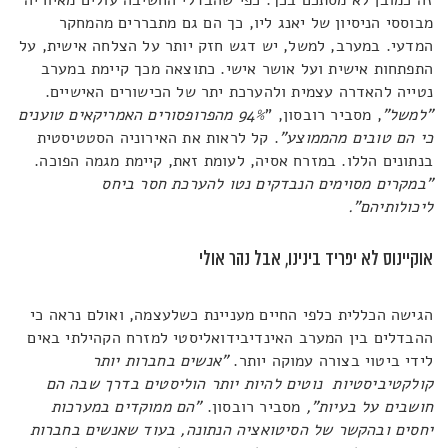
מבוססי הניסיון של יאנג ליו, כך הם גם מתבררים מהמחקר
המדעי. במערב, למשל, יש דגש חזק יותר על הצלחה אישית, על
התפתחות אישית ועל אושר אישי. כתוצאה מכך קיימת במערב
נטייה להאדרה עצמית ולהערכת יתר של הכישורים האישיים.
"למשל"
, מסביר רובסון, "
94% מהפרופסורים האמריקאים טוענים
כי הם טובים מהממוצע"
. קל לראות את האירוניה הסטטיסטית
בנתונים הללו. במזרח אסיה, לעומת זאת, קיימת מגמה הפוכה.
"במקרים מסוימים הנבדקים נטו להערכת חסר ביחס
ליכולותיהם".
אוקיינוס לא יפריד בינינו, אבל נהר אולי
הגישה הכללית כלפי החיים מעניינת כשלעצמה, ואולם נראה כי
ההבדלים בין המערב האינדיבידואליסטי למזרח הקהילתי באים
לידי ביטוי בצורה עמוקה יותר.
"אנשים בחברות יותר
קולקטיביסטיות נוטים להיות יותר הוליסטים בדרך שבה הם
חושבים על בעיות",
מסביר רובסון.
"הם ממוקדים במערכות
יחסים ובהקשר של הסיטואציה הנתונה, בעוד שאנשים בחברות