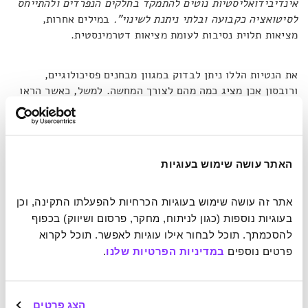
אינדיבידואליסטיות נוטים להתמקד בחלקים הנפרדים ולהתייחס
לסיטואציה כקבועה ובלתי ניתנת לשינוי".
במילים אחרות,
מציאות תלוית נסיבות לעומת מציאות דטרמינסטית.
את הנטיות הללו ניתן לבדוק במגוון מבחנים פסיכולוגיים,
ורובסון אכן מציג כמה מהם לצורך המחשה. למשל, כאשר הראו
למערביים תמונה של אדם גבוה מאיים על מישהו נמוך ממנו, הם
נוטים לייחס את הסיבה למשהו מובנה באופיו של האדם המאיים.
חשיבה הוליסטית כדרך המזרח, לעומת זאת, יכולה לקשר את
האיום למערכת היחסים בין השניים, לדוגמה – אולי אב ובן.
האתר עושה שימוש בעוגיות
דוגמה נוספת היא קישור רעיוני בין מילים. כאשר מציגים
לנבדקים את שלוש המילים: רכבת, אוטובוס ומסילה ומבקשים
מהם לבחור את הצמד הכי קשור, מערביים נוטים לבחור ברכבת
אתר זה עושה שימוש בעוגיות הכרחיות להפעלתו התקינה, וכן 
ואוטובוס מפני שהם שני כלי תחבורה, ואילו על פי תפיסה
בעוגיות נוספות (כגון לניתוח, מחקר, פרסום ושיווק) בכפוף 
מזרחית הוליסטית אלו הרכבת והמסילה שקשורות, מכיוון
להסכמתך. תוכל לבחור אילו עוגיות לאפשר. תוכל לקרוא 
שהאחת לא יכולה לתפקד ללא השנייה. לדברי רובסון, ההבדל
פרטים נוספים 
במדיניות הפרטיות שלנו
.
התרבותי
"יכול אפילו להשפיע על האופן שבו אנו רואים"
. מחקר
שעקב אחר תנועת העיניים גילה כי נבדקים תושבי מזרח אסיה
נוטים להתעכב רבות על הרקע של תמונות ופענוח ההקשר,
הצג פרטים