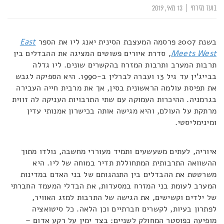
בועז מזרחי
|
13 מאי, 2019
בשנת 2007 פרסמה המעצבת הסינית יאנג ליו את הספר
East
Meets West
, סדרת איורים פשוטים המציגה את ההבדלים בין
תרבות המערב ותרבות המזרח בהקשרים שונים. ליו גדלה
בבייג'ין עד גיל 13 ועברה לברלין ב-1990. היא הספיקה לגבש
את תפיסת עולמה הראשונית בסין, אך את מרבית חייה העבירה
בגרמניה. ההיכרות העמוקה עם שתי התרבויות העניקה לה זווית
מרתקת על העולם, והיא מגישה אותה בכישרון אמנותי עדין
ומינימליסטי.
איוריה, לעתים משעשעים ותמיד מעוררי מחשבה, נולדו מתוך
ההשוואה התרבותית המתחוללת תדיר במוחה של ליו. היא
משרטטת את ההבדלים בין התנהגותם של בני האדם במדינות
המערב לעומת בני המזרח במסעדות, את הבדלי המעמד החברתי
של ילדים וקשישים, את הגישה של התרבות למזג האוויר,
לפתרון בעיות, לקשרים חברתיים וכן הלאה. כל סיטואציה
מופיעה כפוסטר המחולק לשניים: בצד ימין על רקע אדום –