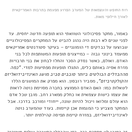
רוח החופש והעצמאות של המערב הפרוע מפעמת בתרבות האמריקאית
לאורך חילופי מאות.
כאמור, מחקר פסיכולוגי השוואתי הוא תופעה חדשה יחסית. עד
לפני שנים לא רבות היה נהוג להביט על המחקרים הפסיכולוגיים
שבוצעו על נבדקים די הומוגניים – בעיקר סטודנטים אמריקאים
ממעמד בינוני גבוה – כמייצגים תופעות המשותפות לכל בני
האדם. ואולם, כאשר נסדק הסכר והחלו לבחון את בני תרבויות
מזרח אסיה באותם כלים, התגלו תופעות מפתיעות למדי.
"כמה
מההבדלים הבולטים ביותר סובבים סביב מושג האינדיבידואליזם
והקולקטיביזם"
, מסביר רובסון. הוא מפרק את המושגים הללו
לשאלות כמו: האם האדם הממוצע בחברה מסוימת נוטה לראות
את עצמו כישות עצמאית או כחלק ממארג רחב. מובן שכל אדם
הוא עולם ומלואו ויכול להיות שונה, ייחודי ומורכב בדרכו. אבל
המחקר מצביע כי המגמות אכן קיימות. בעוד שהמערב נוטה
לאינדיבידואליזם, במזרח קיימת תפיסה קהילתית יותר.
זה כמובן לא מסתכם בכך. כפי שהבדלי החשיבה עולים מאיוריה