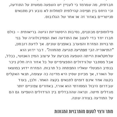
חברתית, מה שמרמז כי לעניין יש השפעה ממשית על התודעה,
וכי היחס בין תפיסה קהילתית למחלות לא נובע רק מתנאים
סניטריים באזור זה או אחר של הגלובוס.
פילוסופים מכוננים, נסיבות היסטוריות וגישה בריאותית – כולם
חברו יחד כדי לעצב את התודעה ואת הפסיכולוגיה של בני
תרבויות המזרח והמערב באופנים שונים. אך לדעת רובסון,
"התיאוריה הכי מפתיעה מגיעה מהחווה".
דבר ידוע הוא
שלחקלאות הייתה השפעה מכרעת על עיצוב המין האנושי, ככלל,
אבל מסתבר שלגידולים הספציפיים של כל אזור היה חלק ניכר
בנתיב המנטלי שאליו התפתחה כל תרבות. המזרח ידוע כמוצאו
של האורז, אך מכיוון שסין היא מדינה כה עצומה, תנאי האקלים
בקצה אחד אינם דומים לתנאים בקצה האחר. ולכן, בעוד
שבדרום היבול המסורתי הוא אורז, באזורים צפוניים יותר
מגדלים חיטה. ונראה שההבדלים בין הגידולים השפיעו גם הם
על התודעה בצורה שונה.
מותר ורצוי לטעום מהתרבויות המגוונות