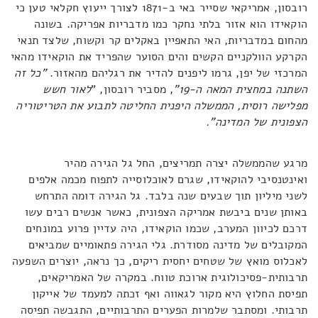
רובסון, אמריקאי שסייר באי ב-1871 לצורך ייעוץ חקלאי טען כי
הוקאידו הוא אזור בלתי נחקר כמו מדבריות אפריקה. בשונה
מהחום במדבריות, האי התאפיין באקלים קר וקשוח, שלצד תנאי
הקרקע הוולקניים הקשים והים הסוער שהפריד את הוקאידו מהאי
המרכזי של יפן, גרמו ליפנים להדיר את רגליהם מהאזור.
"כל זה
השתנה במחצית המאה ה-19"
, מסביר רובסון, "
לאור חשש
מפלישה רוסית, הממשלה היפנית החליטה לתבוע את הטריטוריה
הצפונית של המדינה".
מרגע שהממשלה יצרה תמריצים, החל גל הגירה מהיר
ואינטנסיבי להוקאידו, שגרם לאוכלוסייה לתפוח מכמה אלפים
לשני מיליון תוך שבעים שנה בלבד. גל הגירה דומה התרחש
באותן שנים ביבשת אמריקה הצפונית, כאשר אנשים רבים עשו
דרכם לכיוון המערב, שכמו הוקאידו, היה עדיין פרוע במונחים
המקובלים של מדינה מסודרת. גלי הגירה פתאומיים שמביאים
לאכלוס מואץ של שטחים יחסית ריקים, כך נראה, יוצרים השפעה
תרבותית-פסיכולוגית ארוכת טווח. במקרה של האמריקאים,
תפיסת החלוץ היא מקור לגאווה ואף זכתה למעמד של אייקון
תרבותי. ומסתבר שלמרות הפערים התרבותיים, התגבשה תפיסה