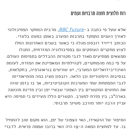
רוח חלוצית חוצה תרבויות ועמים
אלא שעל פי כתבה ב-
BBC Future
, מרבית המחקר הפסיכולוגי
לאורך השנים התמקד בתרבות המערב באופן כמעט בלעדי.
הכותב דייויד רובסון מגלה כי כאשר בשנים האחרונות החלו
לצוץ מחקרים העוסקים גם בפסיכולוגיה המזרחית, התגלו
ממצאים מפתיעים מאוד לגבי מקורות ההבדלים בתפיסות העולם.
על פי כמה מהמחקרים, לקהילתיות המאפיינת את המזרח, לעומת
האינדיבידואליזם המערבי, יש שורשים בגיאוגרפיה, בחקלאות,
בנסיבות היסטוריות וכן הלאה. רובסון מציג כמה מהתיאוריות
לגבי התפתחות שתי המערכות הקוגניטיביות, אך בו בזמן טווה
את החוטים המקשרים בין הצפוני שבאיי יפן ובין מדינת מונטנה
בארה"ב; בין מזרח למערב. הקשרים הללו מעידים כי תפיסה היא
עניין הרבה יותר מורכב משיוך תרבותי.
הסיפור של הוקאידו, האי הצפוני של יפן, הוא מקום טוב להתחיל
בו. עד למחצית המאה ה-19 היה האי ברובו שממה פראית. לדברי