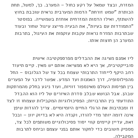
המזרח, ובצד שמאל על רקע כחול – המערב. כך, למשל, תחת
הכותרת "שמש זורחת" הדמות המערבית נראית שוכבת בחוץ
להשתזף, ואילו הדמות המזרחית אוחזת בשמשייה. בפוסטר
"התמודדות עם בעיות", את הבעיה מייצג עיגול שחור ובעוד
שבתרבות המזרח נראות עקבות עוקפות את העיגול, בתרבות
המערב הן חוצות אותו.
ליו אמנם מציגה את ההבדלים מפרספקטיבה אישית
סובייקטיבית, אך היא לא ממציאה אותם יש מאין. קיים תיעוד
רחב היקף לייחוד התרבותי שצמח בכל צד של הגלובוס – החל
מהפילוסופיה, דרך האמנות ועד המדע. אפשר לדבר על הפערים
בין תפיסות העולם מאינספור זוויות, ועוד ניגע בחלק מהמרתקות
שבהן. אבל הנושא שבלב סדרת האיורים של ליו הוא ההבדל
התודעתי בין התרבויות; הפסיכולוגיות המקבילות שצמחו זו לצד
זו ומכתיבות את הרגלי החיים היומיומיים. צריך להודות שיפן
אינה דומה יותר מדי להודו, וקנדה היא לא בדיוק יוון – ובכל
זאת, עדיין קיימים קווי יסוד פסיכולוגיים משותפים לכל צד,
מספיק חשובים כדי לחקור אותם בפני עצמם וביחס לתרבות
המקבילה.