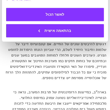
לעומת אמריקאים שבילו זמן רב יותר מרוכזים במוקד התמונה.
ההבדלים נצפו גם בציורי ילדים, מה שמרמז כי פרשנות ויזואלית
שונה מתחילה כבר בגיל צעיר.
לאשר הכול
השאלה המרתקת היא מה מקור ההבדלים הללו. אפשר ללכת כמה
בהתאמה אישית
אלפי שנים אחורה ולגלות כי כבר בתקופת הפילוסופים המכוננים
בכל תרבות – קונפוציוס במזרח וחכמי יוון במערב – ניתנו
דגשים להיבטים שונים של החיים. אם קונפוציוס דיבר על
שלמות וחיבור היחיד לשלם, הרי שביוון הונחו היסודות לחופש
הפרט. הערכים השונים חלחלו למוחות התושבים במשך שנים
ובתיווכם של כוחות חזקים כמו מערכות החינוך או התקשורת.
ועדיין, סיפורו של האי הוקאידו ותושביו האינדיבידואליסטים
מוכיח כי עם כל הכבוד לפילוסופים עתיקים, להתהוות הלך הרוח
של אוכלוסייה מסוימת יש צדדים נוספים.
בארה"ב, כמייצגת הדומיננטית של תרבות המערב, נראה כי
הנטייה לאינדיבידואליזם נטועה עמוק במיתוס החלוצי.
מלכתחילה אמריקאים יישבו את היבשת החדשה כדי לזכות
בחופש מעול בית המלוכה הבריטי. בנהירה מערבה התחדדה