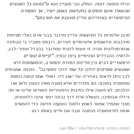
וגילו תופעה דומה. החלק הכי מעניין הוא ש
"כמעט כל האנשים
שנשאלו אינם עוסקים בחקלאות באופן ישיר, אך המסורת
ההיסטורית באזוריהם עדיין מעצבת את חשיבתם".
מובן שלמרות כל התוצאות עדיין מדובר בבני אדם בעלי תפיסות
מורכבות וניואנסים אישיותיים זעירים. רובסון מסביר כי מבחינה
אנתרופולוגית תהיה זו טעות להניח שמדובר בהבדל שחור-לבן,
ולראיה ההבדלים הפנימיים ביפן ובסין.
"קיימים קשרים
היסטוריים רבים בין מדינות המזרח והמערב, והמשמעות היא
שאנשים מסוימים יהלכו על שתי דרכי החשיבה".
הוכחה אמנותית
לכך ניתן לראות באיוריה של יאנג ליו. ואולי אמת קטנה נוספת
מסתתרת בתוכם: הם מזכירים שלא משנה מאין הגענו ולאן אנו
הולכים; לא משנה אילו נסיבות היסטוריות השפיעו עלינו או מה
גידלו אבותינו; השאלה איזו דרך נכונה יותר אינה רלוונטית,
מפני שתמיד אפשר לאמץ ולסגל השקפה חדשה כדי להתאים
אותה לסיטואציה הנתונה שבה אנו חיים באותו רגע.
תמונת כותרת: Lao Ma / shutterstock