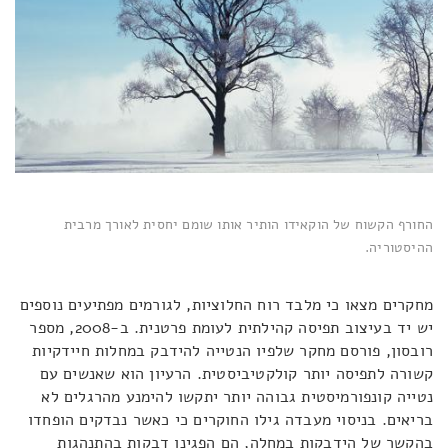
החורף הקשוח של הוקאידו הותיר אותו שומם יחסית לאורך מרבית
ההיסטוריה.
מחקרים מצאו כי מלבד רוח החלוציות, לגורמים מפתיעים נוספים
יש יד בעיצוב תפיסה קהילתית לעומת פרטנית. ב-2008, מספר
רובסון, פורסם מחקר שלפיו הנטייה להידבק במחלות חיידקיות
קשורה לתפיסה יותר קולקטיביסטית. הרעיון הוא שאנשים עם
נטייה קונפורמיסטית גבוהה יותר יתקשו להימנע מהרגלים לא
בריאים. בניסוי מעבדה גילו החוקרים כי כאשר נבדקים הופחדו
בהקשר של הידבקות במחלה, הם הפגינו דבקות בהתנהגות