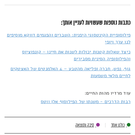
כתבות נוספות שעשויות לעניין אותך:
פילוסופיית הקינטסוגי היפנית: השברים והפגמים דווקא מוסיפים
לנו ערך ויופי
כיצד שאלות קטנות יכולות לשנות את חיינו – קונפוציוס
והפילוסופיה הסינית מסבירים
גוף, נפש, חברה ופליאה מהטבע – 4 האלמנטים של האצטקים
לחיים מלאי משמעות
עוד מרדיו מהות החיים:
רבות הדרכים - משנתו של הפילוסוף אלן ווטס
כולנו אחד
סיבה ותוצאה