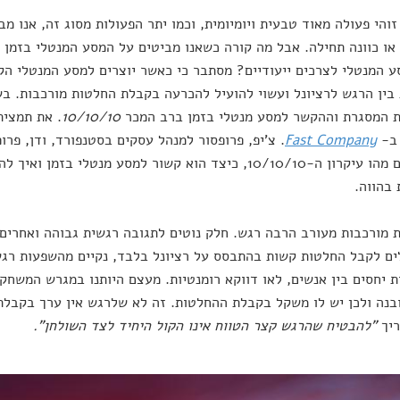
זוהי פעולה מאוד טבעית ויומיומית, וכמו יתר הפעולות מסוג זה, אנו מ
או כוונה תחילה. אבל מה קורה כשאנו מביטים על המסע המנטלי בזמן 
 המנטלי לצרכים ייעודיים? מסתבר כי כאשר יוצרים למסע המנטלי הק
ת המסגרת וההקשר למסע מנטלי בזמן ברב המכר
10/10/10
. את תמצית
ב-
Fast Company
. צ'יפ, פרופסור למנהל עסקים בסטנפורד, ודן, פרו
מסבירים מהו עיקרון ה-10/10/10, כיצד הוא קשור למסע מנטלי 
בהווה.
 מורכבות מעורב הרבה רגש. חלק נוטים לתגובה רגשית גבוהה ואחרים 
ם לקבל החלטות קשות בהתבסס על רציונל בלבד, נקיים מהשפעות רגשי
 יחסים בין אנשים, לאו דווקא רומנטיות. מעצם היותנו במגרש המשחק
בנה ולכן יש לו משקל בקבלת ההחלטות. זה לא שלרגש אין ערך בקבלת
ריך
"להבטיח שהרגש קצר הטווח אינו הקול היחיד לצד השולחן".