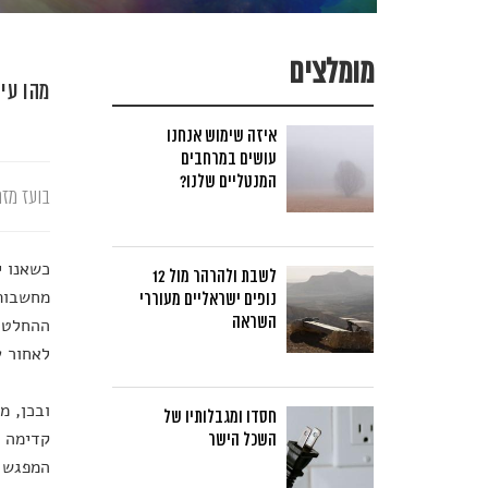
מומלצים
מהו עיקרון ה-10/10/10 וכיצד הוא
איזה שימוש אנחנו
עושים במרחבים
המנטליים שלנו?
בועז מזר
כשאנו י
לשבת ולהרהר מול 12
מחשבות 
נופים ישראליים מעוררי
השראה
ההחלטות
לאחור ע
ובכן, מ
חסדו ומגבלותיו של
קדימה ב
השכל הישר
המפגש ע