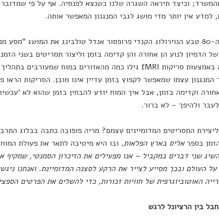
משרד; וכיצד תיראה השגרה שלנו כשנצא לפנסיה. אף על פי שמדובר ב
 למדע אין יותר מדי מושג לגבי המנגנון המאפשר אותה.
בשנות ה-80 טבע הנוירולוג הקנדי פרופסור אנדל טולבינג את המושג "מסע
של הדמיון לנוע הן אחורה והן קדימה בזמן וליצור תסריטים בשני הזמני
התופעה באמצעות סריקות fMRI גילו כמה מהאזורים במוח שמעורב
 המנגנון עצמו שמאפשר לקפוץ בזמן עדיין אינו מובן. הסריקות הראו פ
חורה וקדימה בזמן, אבל איך המוח יודע להבחין בזמן שהוא לא 'עכשיו'
עבר ולהיפך – לא ברור.
יצירת התסריטים המדומיינים עצמם? מריה פופובה כתבה בבלוג התרב
הזמן בספר
אליס בארץ הפלאות
, ובו היא מיטיבה לתאר את פעולת המוח
שיג שני דברים במקביל – אנו מפעילים את הזיכרון הסמנטי, שמקיף את
על העולם ובכך מסייע לצייר את הרקע לסצנה המדומיינת. ואנחנו ניגשי
ייה האוטוביוגרפית של חוויות זכורות, כדי להשלים את הפרטים הספצי
בל בין הרציונל לרגש