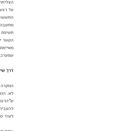
הצליחה 
החששות 
חשיפת ה
הקשר יצ
מאיימת.
שמערכת
דרך שימ
המקרה ה
לא. הוא
ש
"הרגש
להעביר 
לעוד 10 דקות, 10 חודשים ו-10 שנים – מאפשר לנו לבצע ניתוח רטרוספקטיבי על החלטה שטרם קיבלנו.