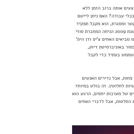
בצעים אותה ברוב הזמן ללא
ככלי עבודה? האם ניתן ליישם
שר ומסגרת, הוא מקבל תפקיד
בוויסות בין הרגש לרציונל ועשוי להועיל להכרעה בקבלת החלטות מורכבות. בשנת 2009 הניחה המחברת סוזי
ו מביאים האחים צ'יפ ודן הית'
פסור באוניברסיטת דיוק,
בזמן ואיך להשתמש בעתיד כדי לקבל
פחות, אבל נדירים האנשים
ות לחלוטין. זה בולט במיוחד
ים של מערכות יחסים, הרגש הוא
 החלטות, אבל לדברי האחים