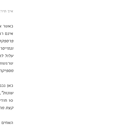
איך תיר
כאשר אנ
אינם רג
פרספקטי
ונתייסר
עלול לה
שרגשות 
מספיקה.
כאן נכנס 
שונות"
10 חודשים וכיצד נביט עליה בעוד 10 שנים.
קצת מר
האחים ה