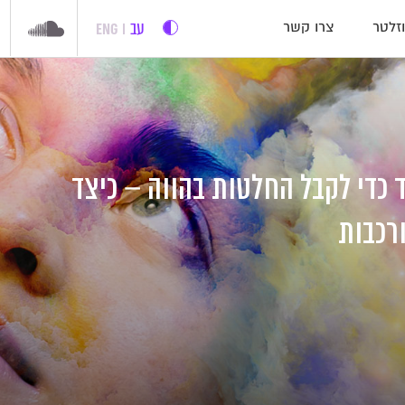
עב
ENG
זלטר
צרו קשר
 כדי לקבל החלטות בהווה – כיצד
רכבות