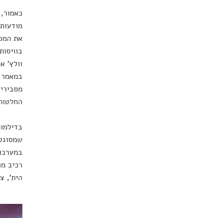
כאמור, 
מודעות 
את המסע
וולץ' א
במאמר 
החלטות 
בדילמות
שמסוגלי
במערכות
רכיב מו
הית', צ