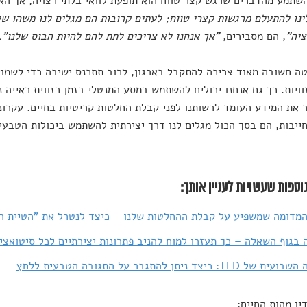
שתמע מהדברים שרגש קצר טווח הוא תופעת לוואי בלתי רצויה, אך הא
נו להתעלם מרגשות קצרי טווח; לעתים קרובות הם מגלים לנו משהו שי
ציה"
, הם מסבירים,
"אך אנחנו לא צריכים לתת להם להיות הבוס שלנו".
 חשובה מאוד צריכה להתקבל בארגון, לרוב תתכנס ישיבה כדי לשמוע
וויות. כך גם אנחנו יכולים להשתמש במסע המנטלי בזמן כזווית ראייה
את המידע העומד לרשותנו לפני קבלת החלטות קריטיות בחיים. עקרונו
ייבות, הם בסך הכול מגלים לנו דרך יצירתית להשתמש ביכולות הטבעיו
וספות שעשויות לעניין אותך:
המדומה שמשפיע על קבלת ההחלטות שלנו – כיצד לנטרל את "הטיית ה
בגוף השאלה – כך תעזרו למוח להניב פתרונות יצירתיים לכל סיטואצי
T: כיצד ניתן להתגבר על התגובה הטבעית ללחץ
יו מהות החיים: