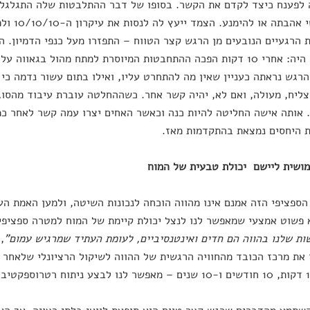
לפענח כיצד לקדם את הקשר. בסופו של דבר ההתלבטות שלה התגלגלה
על רגשי א
הרגעיים הנובעים מן הרגש קצר הטווח – התפזרו מעל כנפי הדמיון. 
רגש נראתה כעניין שאין מה להתחרט עליו, ואילו בתום עשור נדמה כ
ליח, מעולה, ואם לא, יהיה קשר אחר. כשההחלטה עוברת עיבוד מהסוג
 אותה אישה החליטה להיות כנה וכאשר האחים יצרו עמה קשר לאחר כמ
 היחסים נמצאת בהתקדמות מאז.
ושית ליישם יכולת טבעית של המוח
ספציפי הזה אמנם אינו מהווה הוכחה לנכונות השיטה, ולמען האמת העיק
 פשוט אמצעי שמאפשר לנו לנצל יכולת קיימת של המוח למטרה ספציפית
ות שלנו בהווה הם חדים ואינטנסיביים, לעומת העתיד שמרגיש עמום"
,
את מרכז הכובד מהחוויה הרגשית של ההווה לשיקול הרציונלי שלאחר 