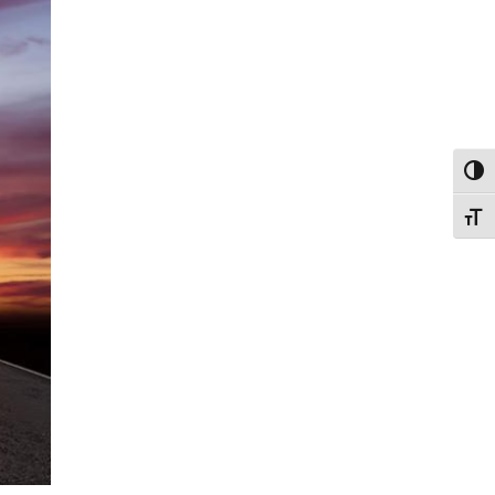
פעל/כבה ניגודיות גבוהה
תג גודל גופן