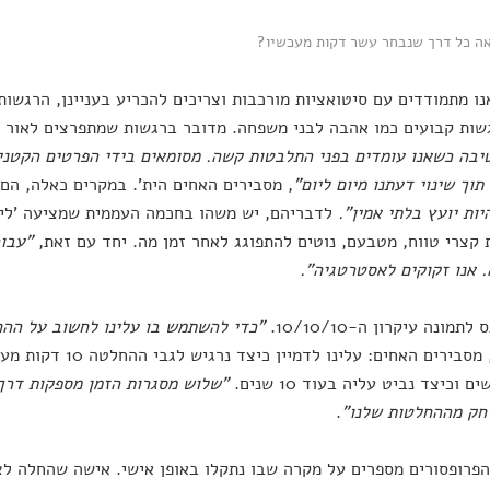
אה כל דרך שנבחר עשר דקות מעכשיו?
ו מתמודדים עם סיטואציות מורכבות וצריכים להכריע בעניינן, הרגשות 
שות קבועים כמו אהבה לבני משפחה. מדובר ברגשות שמתפרצים לאור נ
בה כשאנו עומדים בפני התלבטות קשה. מסומאים בידי הפרטים הקטני
 תוך שינוי דעתנו מיום ליום"
, מסבירים האחים הית'. במקרים כאלה, הם
יות יועץ בלתי אמין".
לדבריהם, יש משהו בחכמה העממית שמציעה 'לישון
קצרי טווח, מטבעם, נוטים להתפוגג לאחר זמן מה. יחד עם זאת,
"עבור
 אנו זקוקים לאסטרטגיה".
לתמונה עיקרון ה-10/10/10.
"כדי להשתמש בו עלינו לחשוב על ההח
, מסבירים האחים: עלינו
"שלוש מסגרות הזמן מספקות דרך 
חק מההחלטות שלנו"
.
פרופסורים מספרים על מקרה שבו נתקלו באופן אישי. אישה שהחלה לצ