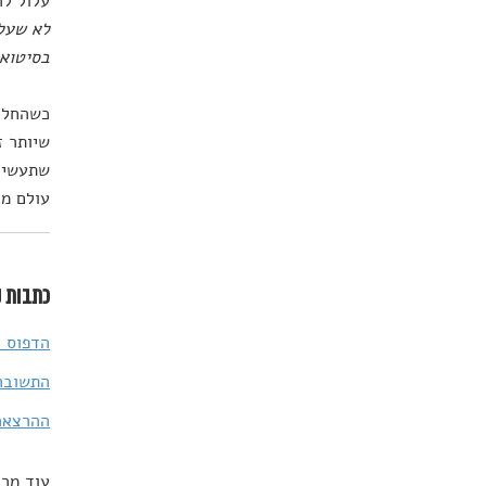
עלול לה
לא שעלי
בסיטוא
כשהחלטה
שיותר ז
שתעשיר 
עולם מח
כתבות נ
הדפוס 
התשובה 
ההרצאה השבועית של ED
עוד מרד