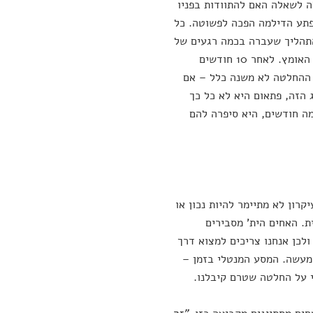
 לשאלה האם להתוודות בפניו
הבתה או להימנע. הצמד ייעץ לה לנסות את עיקרון ה-10/10/10 ולפתע הדילמה הפכה לפשוטה. כל
התהליך שעברה בכמה רגעים של
מחשבה היה: אחרי 10 דקות הפכה ההתחבטות המיוסרת למתח מהול בגאווה על האומץ. לאחר 10 חודשים
י ההחלטה לא משנה כלל – אם
 הזה, פתאום היא לא כל כך
ה חודשים, היא סיפרה להם
רון לא מתיימר להיות נכון או
. האחים הית' מסבירים
 ולכן אנחנו צריכים למצוא דרך
מעשה. המסע המנטלי בזמן –