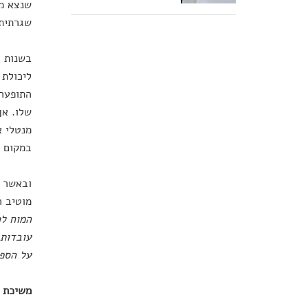
שנצא מה
שגרתית,
ליכולת 
שלו. אך
מנטלי א
במקום ל
ובאשר ל
מוטיב 
המוח לה
עובדות 
על הספר
משיכת ח