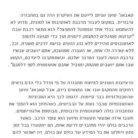
קאבאג' טוען שניתן ליישם את העיקרון הזה גם בתחבורה
ציבורית. במקום לעבור מרכבת לאוטובוס או למונית, מדוע לא
להשתמש בכלי אחד שמסוגל להתפצל? הוא מתאר רכבת שבה
"קרונות מסוגלים להתנתק דינמית תוך כדי תנועה ולהפוך
לאוטובוסים מהירים ללא נהג הנעים ברשת דרכים משנית. וכך,
ללא עצירה ולו אחת, או העברה ממושכת, אתם יושבים עכשיו
ברכבת הנעה לעבר הפרבר שלכם. וכשתתקרבו ליעדכם, הקטע
שבו אתם יושבים מתנתק ומוביל אתכם אוטומטית לסף דלתכם"
.
הרעיונות השונים לפיתוח תחבורה על פי מודל כלי הדם נראים
רחוקים מהמקום שבו אנו נמצאים כיום, אבל קאבאג' טוען
שהטכנולוגיות כבר קיימות. דוגמה לכך היא המכוניות
האוטונומיות שכבר נעות על הכבישים, כשהחזון הוא להפוך את
התחבורה כולה לאוטונומית ורובוטית, מבוססת אלגוריתמים.
חשבו איזה אמצעי תקשורת מיושן הוא צופר הרכב. כאשר
הרכבים כולם יהיו מחוברים לרשת אחת, הם יתקשרו בכל זמן
נתון ויחלקו את כל המידע של כולם עם כולם. זה יאפשר להם