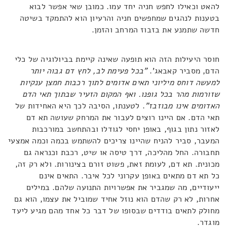
להאט וכאילו לחפש חניה יחד עמו. כמובן שאי אפשר לבוא
בטענות לנהגים שמחפשים חניה והרעיון הוא להתמקד בשיטה
חדשה שתמנע את בזבוז המרחב והזמן.
חוסר היעילות הזה הוא תופעה שאינה קיימת בביולוגיה של כלי
הדם, מסביר קאבאג'.
"בכל פעימת לב, לחץ דם גבוה יותר
למעשה דוחס מיליוני תאים אדומים לתוך רכבות חמצן ענקיות
שזורמות מהר בכל גופנו. ואף המקום הזעיר שבתוך תאי הדם
האדומים אינו מבוזבז"
. לטענתו, הסיבה לכך היא האחידות של
תאי הדם. אם היינו רוצים לעבור את המרחק שעושה תא דם
לאזור נתון בגוף, באופן יחסי לגודלו ובהתחשב במורכבות
המעבר, סביר להניח שהיינו צריכים להשתמש בכמה וכמה אמצעי
תחבורה. החל מהליכה, דרך טיסה או שיט, רכבת וכנראה גם
מכונית. תא דם, לעומת זאת, פשוט זורם בצינורות. ולא רק זה,
כל תא דם מתאים באופן עקרוני לכל איבר. התאים אינם
ייעודיים, מה שמגביר את אפשרויות התנועה שלהם. במילים
אחרות, לא רק שהדם הוא נוזל אחיד שמוביל את עצמו, הוא גם
מחולק לתאים בודדים שבסופו של דבר כל אחד מהם מגיע ליעד
מוגדר.