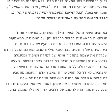
לנוע בחופשיות כמו התאים בזרם הדם, ללא נתיבים מוגדרים או
אמצעי ויסות עתיקים כמו תמרורים.
"באופן מוזר ופרדוקסאלי",
אומר קאבאג', "
ככל שרשת התעבורה תהיה רובוטית יותר, כן
תגבר תחושת התנועה כאורגנית ובעלת חיים"
.
במחצית השנייה של המאה ה-18 הומצאו בהפרש די צמוד
הגרסאות הראשונות הן של הרכבת והן של המכונית. המשמעות
היא שהתחבורה המודרנית היא בת כ-250 שנה. הדם זורם
בעורקיהם של היונקים כבר 300 מיליון שנה. מערכת הובלת הדם
שכללה את עצמה בתהליך איטי של למידה ושיפור ומסוגלת
לבצע שינוע ותחלופת חומרים במורכבות בלתי נתפסת. הצצה
קטנה פנימה יכולה ללמד אותנו טכניקה או שתיים בחשיבה
עיצובית. לאורך כל ההיסטוריה שאב האדם רעיונות מהטבע,
כיוון שהוא מגלם את פסגת השאיפות הטכנולוגיות שלנו –
מערכות לומדות שמשנות את עצמן באופן עצמאי. העקרונות כבר
שם, כל שנותר הוא לחשוב על דרכים יצירתיות להשתמש בהם.