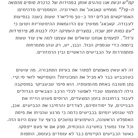
קמ"ש וכעת אנו נוהגים אותן במהירות של כרכרת סוסים מהמאה
ה-19?"
ממחיש קאבאג' את האירוניה. והמספרים מדהימים:
האמריקאים מבלים יחד כ-30 מיליארד שעות בשנה בנסיעות
לעבודה. קאבאג' ממשיך עם הדוגמאות ההיסטוריות וטוען כי
"עם כמות זמן שכזו, במצרים העתיקה יכלו לבנות 26 פירמידות
גיזה".
לפעמים אנחנו שואלים את עצמנו למה אין עוד שעות
ביממה כדי שנספיק הכול. ובכן, יש, רק שהן מתמרחות
ומתפוררות על הכבישים הראשיים ובין הרמזורים.
זה לא שאין מאמצים לפתור את בעיות התחבורה. מה עושים
כשהכביש כבר לא מכיל את המכוניות? הקומיקאי לואי סי.קיי.
נתן תשובה באחת מהופעותיו. הוא סיפר שכשביקר במוסקבה
גילה להפתעתו שכדי לאפשר לכלי הרכב הצבאיים הגדולים
לעבור ברחובות בזמן המצעדים, הרוסים פשוט הזיזו את
הבניינים, על יסודותיהם, לצדדים והרחיבו את הכבישים. אכן,
למי שנוסע יומיום בכבישים נדמה כי מרגע שהניחו את פיסת
האספלט הראשונה, השיפוצים נמשכים ברצף עד עצם היום הזה.
וכל עוד נמשיך בחשיבה הנוכחית, ספק אם אי פעם ייפסקו.
כאשר הכבישים הקיימים כבר לא עומדים בעומס, הוספות