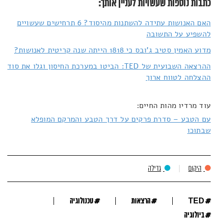
כתבות נוספות שעשויות לעניין אותך:
האם האנושות עתידה להשתנות מהיסוד? 6 תרחישים שעשויים
להשפיע על התשובה
מדוע האמין סטיב ג'ובס כי 1818 הייתה שנה קריטית לאנושות?
ההרצאה השבועית של TED: הביטו במערכת החיסון וגלו את סוד
ההצלחה לטווח ארוך
עוד מרדיו מהות החיים:
עם הטבע – סדרת פרקים על דרך הטבע והמרקם המופלא
שבתוכו
היקום
גדילה
#
#
#
TED
הרצאות
טכנולוגיה
#
ביולוגיה