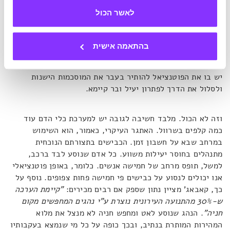
מגנטיים תלויים; העובדה שחברה כמו איירבאס עובדת כעת
לאשר הכול
ברצינות על מוניות טיסה עירוניות אומרת משהו; מכוניות
מעופפות סוף סוף עוברות להיות ממדע בדיוני לתחום עסקי
מושך. וזהו רגע מרגש
". ניצול ממד הגובה מצריך חשיבה
בהתאמה אישית
יצירתית ושבירת קונספטים של עיצוב. זה עלול להרתיע את
העוסקים בדבר, אבל דווקא משום שהוא כרוך בחשיבה מחודשת,
יש בו את הפוטנציאל להותיר בעבר את המוסכמות הישנות
ולסלול את הדרך לפתרון יעיל ובר קיימא.
וזה לא הכול. מלבד חשיבה לגובה יש למערכת כלי הדם עוד
כמה קלפים בשרוול. האתגר העיקרי, כאמור, הוא השימוש
במרחב שבא על חשבון זמן. הכבישים בתצורתם הנוכחית
מתנהלים בחוסר יעילות משווע. כל אדם שנוסע לבד ברכב,
למשל, תופס מרחב של חמישה אנשים. כלומר, באופן פוטנציאלי
אנו יכולים לנסוע על כבישים פי חמישה פחות צפופים. נוסף על
כך, קאבאג' מציין נתון שספק אם רבים מכירים:
"קיימת הערכה
ש-30% מהתנועה העירונית נוצרת ע"י נהגים המחפשים מקום
חניה"
. הנהג שנוסע לאט ומחפש חניה לא מנצל את מלוא
המהירות המותרת בנתיב, ובכך כופה על כל מי שנמצא בעקבותיו