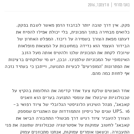
בועז מזרחי
|
8 דצמבר, 2016
פקק. אין דרך טובה יותר לבזבוז הזמן מאשר לשבת בפקק.
כלואים מבחירה בתוך המכונית, בלי יכולת אפילו להסיח את
דעתנו מפאת הצורך בשמירה על ריכוז. המפלט האחרון של
הבידור העצמי הוא נדידה במחשבות על המצאות מופלאות
שיוכלו לקחת את המכונית שלנו ולהטיס אותה מעל הזנב
האינסופי של המכוניות שלפנינו. ובכן, יש מי שלוקחים ברצינות
את הפתרונות 'המופרעים' לבעיות התנועה, וייתכן כי בעתיד נזכה
אף לחוות כמה מהם.
אחד האנשים שלקח צעד אחד קדימה את החלומות בהקיץ על
טכנולוגיות שיבטלו את עומסי התנועה בערים הוא וואניס
קאבאג', מנהל השינוע הלוגיסטי הגלובלי של ציוד רפואי ב-
UPS. 16 שנים של ניסיון והתמודדות עם האתגרים שמספק
הצורך להעביר ציוד רגיש דרך מכשולי התחבורה הביאו את
קאבאג' לחשוב עמוקות על אסטרטגיה טכנולוגית שתשנה את פני
התעבורה. וכשאנו אומרים עמוקות, אנחנו מתכוונים עמוק