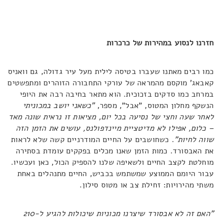
חזרנו לנסוע במהירות של כרכרות
כמו רבים מאתנו שעברו בטיסה לילית מעל עיר גדולה, גם וואניס
קאבאג' מוקסם מהמראה של עורקי התחבורה הזוהרים ומתפשטים
במרחב כמו סדקים בזכוכית. הוא מתאר בחיבה רבה את היופי
הנשקף מחלון המטוס, "אבל", מספר,
"כשאני יושב במכוניתי
לאחר שעה וחצי של נסיעה בכל יום, מציאות זו נראית שונה מאד
– כלום, אפילו לא מדיטציית מיינדפולנס, עושים את הזמן הזה
שווה לחיות"
. כשחושבים על החיים המודרניים קשה שלא לראות
את האבסורד. כמות הזמן שאנו מכלים בפקקים עומדת בסתירה
מוחלטת לקצב החיים ולשאיפה שלנו להספיק הכול, כאן ועכשיו.
עבור היומם הממוצע שמשתמש בכביש, החיים מתנהלים באחת
משתי מהירויות: זחילת צב או מטוס סילון.
"האם זה לא אבסורד שיצרנו מכוניות שיכולות להגיע ל-210