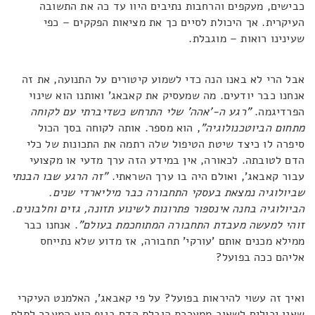
כבישים, מעקפים והרחבות נתיבים היוו עד כה את התשובה
העיקרית. אך היכולת לסיים כך את מציאות הפקקים – כפי
שעינינו רואות – מוגבלת.
אבל הרי לא באנו הנה כדי לשמוע קיטורים על התנועה, את זה
אנחנו כבר יודעים. מה שמעסיק את קאבאג' ואותנו הוא שינוי
הפרדיגמה.
"רגע ה-'אהה' שלי התרחש כשדיברתי עם לקוחה
מתחום הביוטכנולוגיה"
, הוא מספר. אותה לקוחה בסך הכול
סיפרה לו כיצד שיטת הטיפול שלה רתמה את התכונות של כלי
הדם לטובתה. לכאורה, אין במידע הזה ערך מדעי או מקצועי
עבור קאבאג', ואולם היה בו ערך השראתי.
"זה הרגע שבו הבנתי
שביולוגיה נמצאת בעסקי התחבורה כבר מיליארדי שנים.
הביולוגיה בחנה אינספור פתרונות לשינוע תזונה, גזים וחלבונים.
זוהי למעשה מעבדת התחבורה המתוחכמת בעולם"
. אנחנו כבר
ממילא מכנים אותם 'עורקי' תחבורה, אז מדוע שלא נתייחס
אליהם ככה בפועל?
ואיך זה עשוי להיראות בפועל? על פי קאבאג', האלמנט העיקרי
שאנו יכולים לשאוב ממערכת הובלת הדם בגוף הוא המעבר לתלת