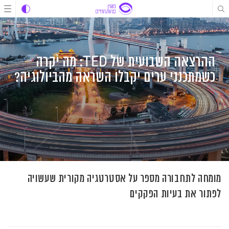
לג
לג
לג
תוכן
תוכן
ניווט
ההרצאה השבועית של TED: מה יקרה
כשמתכנני ערים יקבלו השראה מהביולוגיה?
מומחה לתחבורה מספר על אסטרטגיה מקורית שעשויה
לפתור את בעיות הפקקים