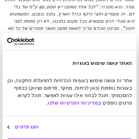
ממד. הוא מסביר:
"לכל אחד מאתנו יש 90,000 ק"מ של כלי
דם. זה פעמיים וחצי היקף כדול הארץ, בתוך גופכם. המשמעות
היא שכלי הדם נמצאים בכל מקום בתוכנו, לא רק מתחת לפני
העור"
. מכיוון שהדם צריך לשאת חמצן ושאר חומרים אל כל תא
ומכל תא בגוף, מערכת ההובלה שלו פרושה לעומק. היא מכסה
כמעט כל מילימטר בגוף, כולל את העצמות. הרוב המכריע של
התחבורה העירונית והבין עירונית, לעומת זאת, נמצאים רק על
פני השטח, כלומר פרישה דו ממדית.
"ולכן"
, טוען קאבאג',
"אנו
צריכים לאמץ את האנכיות. אם רשת פני השטח רוויה, אז בואו
האתר עושה שימוש בעוגיות
נרים את התנועה"
.
אתר זה עושה שימוש בעוגיות הכרחיות להפעלתו התקינה, וכן 
בעוגיות נוספות (כגון לניתוח, מחקר, פרסום ושיווק) בכפוף 
חשיבה לגובה, רכבים מודולריים ואוטומציה מלאה של מכוניות
להסכמתך. תוכל לבחור אילו עוגיות לאפשר. תוכל לקרוא 
פרטים נוספים 
במדיניות הפרטיות שלנו
.
פתרונות הלכה למעשה כבר קיימים או נמצאים בשלבי תכנון. כך,
למשל, פותח בסין אוטובוס שמעוצב כמו גשר ויכול לדלג מעל
התנועה: הנוסעים יושבים בקומה העליונה ואילו הקומה התחתונה
הצג פרטים
היא חלל שעובר מעל הרכבים שבכביש. קאבאג' מוסיף כי
"תל-אביב ואבו-דאבי שוקלות ניסוי רשתות עתידניות של תאים