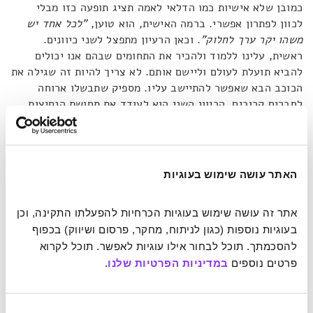
כמובן שלא אישיות כמו הדלאי לאמה תציג תופעה כזו מבלי
לכוון לפתרון אפשרי. ברמה האישית, הוא טוען,
"לכל אחד יש
משהו יקר ערך לחלוק"
. וכאן הרעיון מתפצל לשני כיוונים.
ראשית, עלינו ללמוד ולהכיר את התחומים שבהם אנו יכולים
להביא תועלת לעולם וליישם אותם. לא צריך להיות זה שגילה את
הכוכב הבא שאפשר להתיישב עליו. מספיק שתבשלו ארוחה
לחברים קרובים. הכיוון השני הוא לעודד את תחושת הנחיצות
בקרב אחרים. גיאטסו מציע כך:
"עלינו להתחיל כל יום בלשאול
את עצמנו באופן מודע – מה אנו יכולים לעשות היום כדי להעריך
את המתנות שאחרים מציעים לנו?"
יצירת אווירה שבה כולנו
מרגישים נחוצים הופכת את החברה שלנו למגובשת וחזקה יותר.
האתר עושה שימוש בעוגיות
כל פרט מרגיש מחויב יותר, למטרה והרווח מתפזר באופן שווה
בין כולם.
אתר זה עושה שימוש בעוגיות הכרחיות להפעלתו התקינה, וכן 
בעוגיות נוספות (כגון לניתוח, מחקר, פרסום ושיווק) בכפוף 
כמנהיג רוחני מהבולטים בתקופתנו, ראייתו של גיאטסו חוצה את
להסכמתך. תוכל לבחור אילו עוגיות לאפשר. תוכל לקרוא 
גבולות היחיד והמעגלים המצומצמים שבהם הוא חי את היומיום.
פרטים נוספים 
במדיניות הפרטיות שלנו
.
"עלינו לוודא שאחווה גלובלית ואחדות עם אחרים הן לא רק
רעיונות מופשטים שאנו מטיפים אליהם"
, הוא מדגיש,
"אלא
מחויבויות אישיות שאנו מיישמים באופן מודע".
בקיצור, עלינו