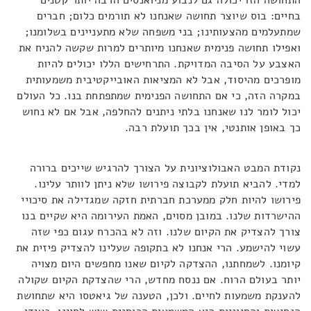
התחושה הזו יכולה גם לנבוע מניואנסים הרבה יותר קטנים
בחיים: בוס שיוצר תחושה שאנחנו לא תורמים כלום; חברים
שמתעלמים מהצעותינו; בני משפחה שלא מתעניינים בשלומנו;
ואפילו תחושה פנימית שאנחנו מיותרים למרות שקשה להניח את
האצבע על הסיבה המדויקת. התרחישים הללו יכולים להיות
מופרכים מהיסוד, אבל לא המציאות האובייקטיבית משמעותית
במקרה הזה, כי אם התחושה הפנימית שמתפתחת בנו. כל העולם
יכול לומר לנו שאנחנו בלתי ניתנים להחלפה, אבל אם לא נחוש
כך באופן אותנטי, אין בכך תועלת רבה.
נקודת המבט האבולוציונית על הצורך להרגיש שייכים ברורה
למדי. להביא תועלת לקבוצה פירושו שלא ניתן לוותר עלינו.
פירושו להיות חלק ממערכת חברתית חזקה שמגדילה את סיכויי
ההישרדות שלנו. במובן מסוים, האמת העירומה היא שקיים בנו
צורך להצדיק את הקיום שלנו. וזה לא בהכרח עגום כפי שזה
עשוי להישמע. הרי אנחנו לא בתקופה שעלינו להצדיק פיזית את
קיומנו. לשמחתנו, ההצדקה לקיום שאנו מחפשים היום מצויה
יותר בעולם הרוח. אם ננסח מחדש, הרי שהצדקת הקיום שקולה
להענקת משמעות לחיים. ולכן, הטענה של גיאטסו היא שתחושת