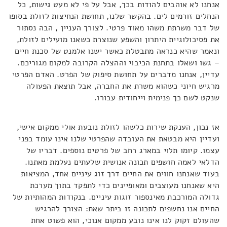
אנחנו לא אוהבים להודות בכך, אבל על פי לא מעט גישות, כל
הנחלים זורמים לים. בהקשר שלנו, תחושת הנחיצות לזולת בסופו
של דבר משרתת משהו מאוד פרטי. לצורך העניין , הבה נסתור
את פסיכולוגיית היתרון והשפע שנוצרת כשאנו מועילים לזולת,
ונאמר שהיא כנראה מתבטלת כאשר ישנו אלמנט של סכנת חיים
– גשו ושאלו בתחנת הכיבוי וההצלה הקרובה למקום מגוריכם.
עדיין, אנחנו מדברים על תחושת סיפוק של הפרט. האדם הפרטי
מרגיש חיוני כשהוא משרת את החברה, אבל תוצאת הפעולה
שנקט לשם כך פנימית וייחודית עבורו.
אז נכון, הענקת שירות כלשהו לזולת נובעת אולי ממקום אישי,
ועדיין היא מבטאת את העובדה שהפרטי שלנו אינו עומד בפני
עצמו. קיומו תלוי במארג רחב של פרטים נוספים. דבריו של
הדלאי לאמה חושפים תכונה אנושית שלעתים נעלמת מאתנו.
בעוד שאנחנו חווים את החיים דרך זוג עיניים אחד, המציאות
היא שאנחנו מעוצבים ומאופיינים כדי לתפקד בתוך מערכת
גדולה המורכבת מאינספור זוגות עיניים. בנקודות המהותיות של
החיים אנו נחשפים לתכונה זו ביתר שאת: הצורך להרגיש
שהעולם זקוק לנו אינו נובע ממקום אנוכי, הוא פשוט אחת