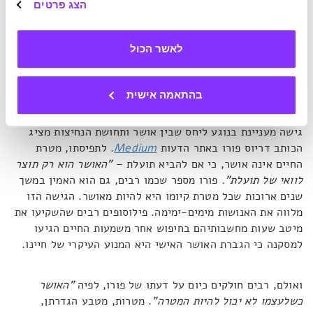
הצג פרטים
למצוא את הדרך להרגיש נחוצים מחד, ולגרום לאחרים להרגיש
באותו אופן מאידך. כשנרגיש שהעולם זקוק לשירותינו, יגיע גם
התוכן העמוק של החיים, שרבים מחפשים בדמותם של אושר
לאשר הכול
ומשמעות.
לא צריך לשנות את העולם, רק להוסיף לו מעט טוב
בהתאמה אישית
גישה מעניינת בנוגע ליחס שבין אושר ותחושת הנחיצות מציג
הכותב דריוס פורו באתר הדעות
Medium
. לתפיסתו, מטרת
החיים אינה אושר, כי אם להביא תועלת –
"האושר הוא רק תוצר
לוואי של תועלת".
פורו מספר שכמו רבים, גם הוא האמין במשך
שנים ארוכות שכל מטרת קיומו היא להיות מאושר. הגישה הזו
מלווה את האנושות מימים-ימימה. פילוסופים רבים שהשקיעו את
מיטב שעות מחשבותיהם בחיפוש אחר משמעות החיים הגיעו
למסקנה כי הגברת האושר האישי היא המנוע העיקרי של חיינו.
ואולם, רבים חולקים כיום על דעתו של פורו, לפיה
"האושר
כשלעצמו לא יכול להיות המטרה"
. מטרות, מטבע הגדרתן,