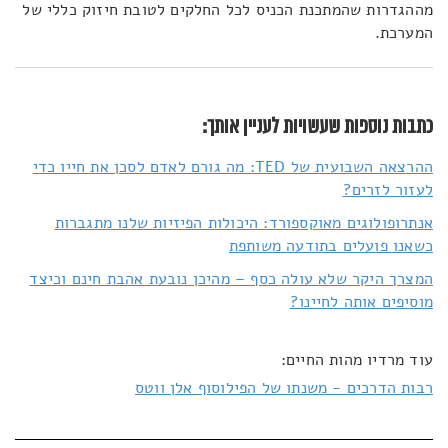
מההגדרות שהמתכנת הכניס לכל החלקים לטובת חיזוק כללי של
המערכת.
כתבות נוספות שעשויות לעניין אותך:
ההרצאה השבועית של TED: מה גורם לאדם לסכן את חייו כדי
לעזור לזרים?
אנתרופולוגים מאוקספורד: היכולות הפיזיות שלנו מתגברות
כשאנו פועלים בתודעה משותפת
המצרך היקר שלא עולה כסף – מהיכן נובעת אהבת חינם וכיצד
מוסיפים אותה לחיינו?
עוד מרדיו מהות החיים:
רבות הדרכים - משנתו של הפילוסוף אלן ווטס