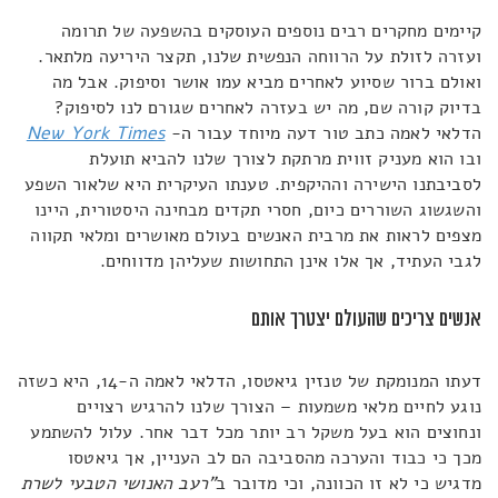
קיימים מחקרים רבים נוספים העוסקים בהשפעה של תרומה
ועזרה לזולת על הרווחה הנפשית שלנו, תקצר היריעה מלתאר.
ואולם ברור שסיוע לאחרים מביא עמו אושר וסיפוק. אבל מה
בדיוק קורה שם, מה יש בעזרה לאחרים שגורם לנו לסיפוק?
הדלאי לאמה כתב טור דעה מיוחד עבור ה-
New York Times
ובו הוא מעניק זווית מרתקת לצורך שלנו להביא תועלת
לסביבתנו הישירה וההיקפית. טענתו העיקרית היא שלאור השפע
והשגשוג השוררים כיום, חסרי תקדים מבחינה היסטורית, היינו
מצפים לראות את מרבית האנשים בעולם מאושרים ומלאי תקווה
לגבי העתיד, אך אלו אינן התחושות שעליהן מדווחים.
אנשים צריכים שהעולם יצטרך אותם
דעתו המנומקת של טנזין גיאטסו, הדלאי לאמה ה-14, היא כשזה
נוגע לחיים מלאי משמעות – הצורך שלנו להרגיש רצויים
ונחוצים הוא בעל משקל רב יותר מכל דבר אחר. עלול להשתמע
מכך כי כבוד והערכה מהסביבה הם לב העניין, אך גיאטסו
מדגיש כי לא זו הכוונה, וכי מדובר ב
"רעב האנושי הטבעי לשרת