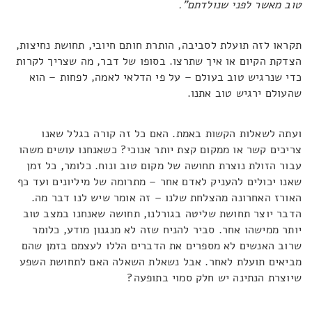
טוב מאשר לפני שנולדתם".
תקראו לזה תועלת לסביבה, הותרת חותם חיובי, תחושת נחיצות,
הצדקת הקיום או איך שתרצו. בסופו של דבר, מה שצריך לקרות
כדי שנרגיש טוב בעולם – על פי הדלאי לאמה, לפחות – הוא
שהעולם ירגיש טוב אתנו.
ועתה לשאלות הקשות באמת. האם כל זה קורה בגלל שאנו
צריכים קשר או ממקום קצת יותר אנוכי? כשאנחנו עושים משהו
עבור הזולת נוצרת תחושה של מקום טוב ונוח. כלומר, כל זמן
שאנו יכולים להעניק לאדם אחר – מתרומה של מיליונים ועד כף
האורז האחרונה מהצלחת שלנו – זה אומר שיש לנו דבר מה.
הדבר יוצר תחושת שליטה בגורלנו, תחושה שאנחנו במצב טוב
יותר ממישהו אחר. סביר להניח שזה לא מנגנון מודע, כלומר
שרוב האנשים לא מספרים את הדברים הללו לעצמם בזמן שהם
מביאים תועלת לאחר. אבל נשאלת השאלה האם לתחושת השפע
שיוצרת הנתינה יש חלק סמוי בתופעה?