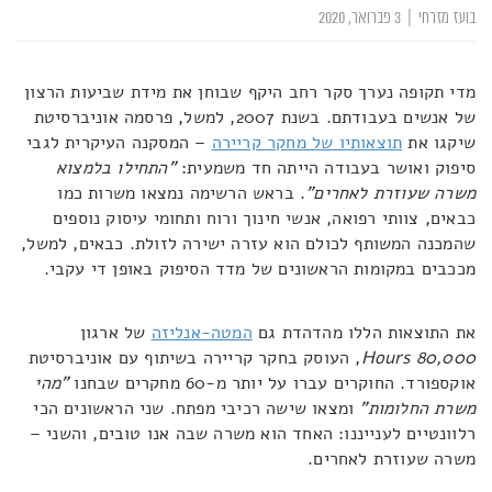
בועז מזרחי
|
3 פברואר, 2020
מדי תקופה נערך סקר רחב היקף שבוחן את מידת שביעות הרצון
של אנשים בעבודתם. בשנת 2007, למשל, פרסמה אוניברסיטת
שיקגו את
תוצאותיו של מחקר קריירה
– המסקנה העיקרית לגבי
סיפוק ואושר בעבודה הייתה חד משמעית:
"התחילו בלמצוא
משרה שעוזרת לאחרים"
. בראש הרשימה נמצאו משרות כמו
כבאים, צוותי רפואה, אנשי חינוך ורוח ותחומי עיסוק נוספים
שהמכנה המשותף לכולם הוא עזרה ישירה לזולת. כבאים, למשל,
מככבים במקומות הראשונים של מדד הסיפוק באופן די עקבי.
את התוצאות הללו מהדהדת גם
המטה-אנליזה
של ארגון
80,000
Hours
, העוסק בחקר קריירה בשיתוף עם אוניברסיטת
אוקספורד. החוקרים עברו על יותר מ-60 מחקרים שבחנו
"מהי
משרת החלומות"
ומצאו שישה רכיבי מפתח. שני הראשונים הכי
רלוונטיים לענייננו: האחד הוא משרה שבה אנו טובים, והשני –
משרה שעוזרת לאחרים.