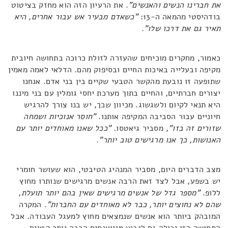
את חברינו הנשים והאנשים"
. את הרעיון הזה הוא מחזק בציטוט
בודהיסטי מהמאה ה-13:
"כשאדם מבעיר אש עבור אחרים, היא
תאיר גם את דרכו שלו".
כאמור, מחקרים מוכיחים שהעזרה לזולת כרוכה בתחושה חיובית
מקיפה ובעלייה באיכות החיים ובסיפוק מהם. הדלאי לאמה מאמין
שתופעה זו נובעת מהקשר הטבעי שקיים בין בני אדם. אנחנו
יצורים חברתיים, והחיים בתוך מערכת יחסי גומלין עם בני מיננו
היא תנאי לקיום ולשגשוג. מכיוון שכך, יש בנו צורך להרגיש
חיוניים עבור הסביבה המקיפה אותנו.
"חוסר אנוכיות ושמחה
שזורים זה בזו"
, מסביר גיאטסו
. "ככל שאנו מאוחדים יותר עם
האנושות, כך אנו מרגישים טוב יותר".
מצב הדברים היום, מסביר המנהיג הטיבטי, הוא שעושר חומרי
יש בשפע, אבל לצד זאת הרבה אנשים מרגישים שנותרו מחוץ
ללופ.
"מספר גדל של אנשים מרגישים שאין בהם יותר תועלת,
שהם לא נחוצים יותר, כבר לא מאוחדים עם החברות".
המקרה
המובהק ביותר הוא אנשים שנמצאים מחוץ למעגל העבודה. אבל