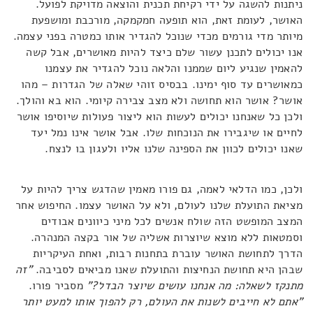
ניתנות להשגה על ידי רקיחת תכנית והוצאה מדויקת לפועל.
האושר, לעומת זאת, הוא תופעה חמקמקה, מורכבת ומושפעת
מיותר מדי גורמים מכדי שנוכל להגדיר אותו כמטרה בפני עצמה.
אנו יכולים לתכנן עשור שלם כיצד להיות מאושרים, אבל קשה
להאמין שנגיע ליום שממנו והלאה נוכל להגדיר את עצמנו
כמאושרים עד סוף ימינו. בבסיס זוהי שאלה של הגדרות – מהו
אושר? אושר הוא תחושה ולא מצב צבירה קיומי. הוא בא והולך.
ולכן כל שאנחנו יכולים לעשות הוא ליצור פעולות שיוסיפו אושר
לחיים או שיגבירו את הנוכחות שלו. אבל אושר אינו נמל יעד
שאנו יכולים לכוון את הספינה שלנו אליו ולעגון בו לנצח.
ולכן, כמו הדלאי לאמה, גם פורו מאמין שהדגש צריך להיות על
מציאת התועלת שלנו לעולם, ולא על האושר עצמו. החיפוש אחר
המצב המופשט הזה שולח אנשים לכל מיני כיוונים אבודים
וסמטאות ללא מוצא שיוצרות אשליה של אור בקצה המנהרה.
הדרך לתחושת האושר עוברת בתחנות רבות, ואחת העיקריות
שבהן היא תחושת הנחיצות והתועלת שאנו מביאים לסביבה.
"זה
מתנקז לשאלה: מה אנחנו עושים שיוצר הבדל?"
מסביר פורו.
"אתם לא חייבים לשנות את העולם, רק להפוך אותו למעט יותר