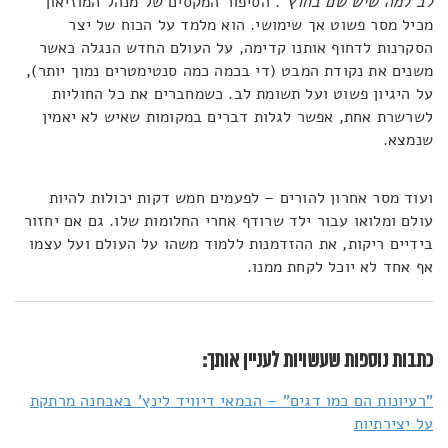
לב למה שיש שם בחוץ"
. הסיפור המקסים של מנהל המוזיאון
מכיל מסר פשוט אך שימושי. הוא מלמד על הכוח של יצר
הסקרנות לדחוף אותנו קדימה, על העולם החדש הנגלה כאשר
משנים את נקודת המבט (די בכמה כמה סנטימטרים נמוך יותר),
על היגיון פשוט ועל תשומת לב. כשמחברים את כל החוליות
לשרשרת אחת, אפשר לגלות דברים במקומות שאיש לא יאמין
שנמצא.
ועוד מסר אחרון להורים – לפעמים חמש דקות יכולות להיות
עולם ומלואו עבור ילד שרודף אחרי החלומות שלו. גם אם יחזור
בידיים ריקות, את ההזדמנות ללמוד משהו על העולם ועל עצמו
אף אחד לא יוכל לקחת ממנו.
כתבות נוספות שעשויות לעניין אותך:
"רעיונות הם כמו דגים" – הבמאי דיוויד לינץ' באבחנה מרתקת
על יצירתיות