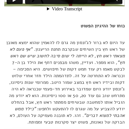
כוחו של ההיגיון הפשוט
עד היום לא ברור לג'ונסון מה גרם לו להאמין שהוא ימצא מאובן
של ראש חץ בין השיחים שבקרבת תחנת הריענון.
"אף פעם לא
מצאתי ראש חץ, לא הייתה לי שום סיבה לחשוב שיש שם ראש
חץ",
הוא מספר. ועדיין, משהו מבפנים דחף את הילד בן ה-7
לבקש מאמו רק עוד חמש דקות של חיפושים. היא הסכימה –
וכנראה לא התחרטה על זה. לתדהמתה הילד חזר אחרי שלוש
דקות ובידיו ראש חץ במצב שמור היטב. ממרומי שנות ניסיונו,
ג'ונסון יודע היום שמדובר באירוע חד-פעמי שכנראה לא היה
מתרחש שוב גם עוד 20, 50 או 100 ניסיונות. הוא לא יודע מה
הוביל אותו למחשבה שבשיחים מסתתר ראש חץ, אבל בהחלט
יודע להצביע על מה שגרם לו להתעקש ולחפש:
"כילד ממש
אהבתי למצוא דברים".
זהו. לא תובנה מעמיקה על העולם, לא
הברקה של גאונות, פשוט יצר סקרנות טבעי ומפותח.