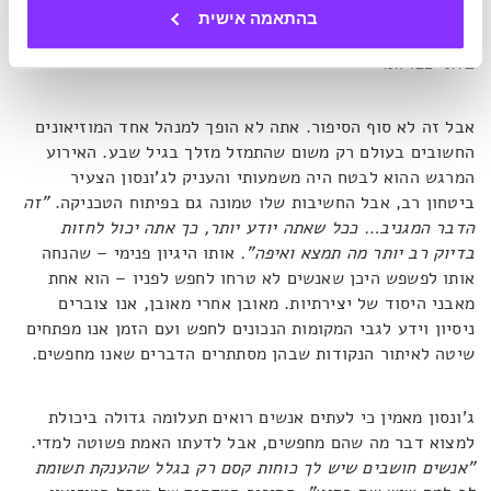
לבעיה בעבודה או ריגוש חדש בחיים – הסיפור של ג'ונסון מלמד
בהתאמה אישית
אותנו כי קצת מחשבה והרבה נכונות יכולים להוביל לתוצאות
בלתי צפויות.
אבל זה לא סוף הסיפור. אתה לא הופך למנהל אחד המוזיאונים
החשובים בעולם רק משום שהתמזל מזלך בגיל שבע. האירוע
המרגש ההוא לבטח היה משמעותי והעניק לג'ונסון הצעיר
ביטחון רב, אבל החשיבות שלו טמונה גם בפיתוח הטכניקה.
"זה
הדבר המגניב… ככל שאתה יודע יותר, כך אתה יכול לחזות
בדיוק רב יותר מה תמצא ואיפה".
אותו היגיון פנימי – שהנחה
אותו לפשפש היכן שאנשים לא טרחו לחפש לפניו – הוא אחת
מאבני היסוד של יצירתיות. מאובן אחרי מאובן, אנו צוברים
ניסיון וידע לגבי המקומות הנכונים לחפש ועם הזמן אנו מפתחים
שיטה לאיתור הנקודות שבהן מסתתרים הדברים שאנו מחפשים.
ג'ונסון מאמין כי לעתים אנשים רואים תעלומה גדולה ביכולת
למצוא דבר מה שהם מחפשים, אבל לדעתו האמת פשוטה למדי.
"אנשים חושבים שיש לך כוחות קסם רק בגלל שהענקת תשומת