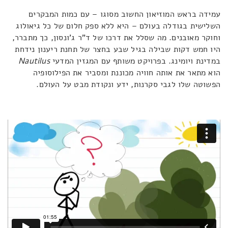
עמידה בראש המוזיאון החשוב מסוגו – עם כמות המבקרים
השלישית בגודלה בעולם – היא ללא ספק חלום של כל גיאולוג
וחוקר מאובנים. מה שסלל את דרכו של ד"ר ג'ונסון, כך מתברר,
היו חמש דקות שבילה בגיל שבע בחצר של תחנת ריענון נידחת
במדינת ויומינג. בפרויקט משותף עם המגזין המדעי
Nautilus
הוא מתאר את אותה חוויה מכוננת ומסביר את הפילוסופיה
הפשוטה שלו לגבי סקרנות, ידע ונקודת מבט על העולם.