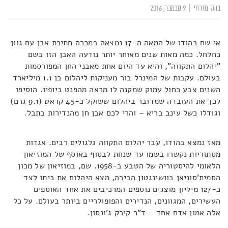
בועז מזרחי
|
9 נובמבר, 2016
אי שם בהודו של המאה ה-17 נמצאה במכרה חתיכת אבן עם גוון
כחלחל. כמה מאות שנים מאוחר יותר נודעה האבן הזו בשם
"יהלום התקווה", והיא עד היום אחת מאבני החן המפורסמות
בעולם. עקבות של המינרל בור מעניקות ליהלום בן 1.1 מיליארד
השנים צבע כחול עמוק שמקנה לו מראה מהפנט ביופיו. הוסיפו
לכך את העובדה שמדובר ביהלום ששוקל כ-45 קראט (9.1 גרם)
וגודלו כשל עינב בריא – והרי לכם אבן חן מהנדירות בתבל.
מאז נמצא בהודו, עבר יהלום התקווה גלגולים רבים. אגדות
מסתוריות נקשרו בשמו עד שנחת לבסוף באוסף של המוזיאון
הלאומי להיסטוריה של הטבע ב-1958. שם, במוזיאון של מכון
הסמית'סוניאן בוושינגטון הבירה, מצא היהלום את ביתו לצד
כ-127 מיליון מוצגים נוספים המרכיבים את אחד האוספים
העשירים, המגוונים, הנדירים והפופולריים ביותר בעולם. על כל
אלה אמון אדם אחד – ד"ר קירק ג'ונסון.