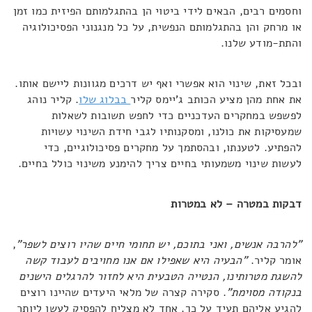
וחסמים רבים, הבאים לידי ביטוי הן בהתגלמותם הפיזית כמו זמן
או מרחק והן בהתגלמותם הנפשית, על כל מנגנוני הפסיכולוגיה
והתת-מודע שלנו.
ובכל זאת, שינוי הוא אפשרי ואף יש דרכים מגוונות ליישם אותו.
את אחת מהן מציע הכותב ג'יימס קליר
בבלוג שלו
. קליר נוהג
לפשפש במחקרים העדכניים כדי לחפש תשובות לשאלות
שמעסיקות את כולנו, ומסקנותיו לגבי חידת השינוי עשויות
להפתיע. לטענתו, ובהסתמך על מחקרים פסיכולוגיים, כדי
לעשות שינוי משמעותי בחיים צריך להימנע משינוי כולל בחיים.
דבקות במטרה – לא במטרות
"להרבה אנשים, ואני בתוכם, יש תחומי חיים שהיו רוצים לשפר"
,
אומר קליר.
"הבעיה היא שאפילו אם אנו מחויבים לעבוד קשה
להשגת מטרותינו, הנטייה הטבעית היא לחזור להרגלים הישנים
בנקודה מסוימת"
. סקירה קצרה של מלאי היעדים שהיינו רוצים
להגיע אליהם תעיד על כך. אחד לא מצליח להפסיק לעשן ליותר