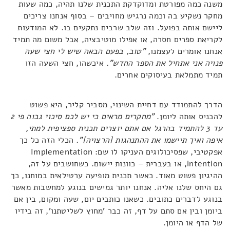
משנה כמה מפורטת ומדוקדקת התכנית שלנו תהיה, כמה שעות
מחקר נשקיע בה וכמה נרגיש מחויבים – בסוף אנחנו צריכים
ליישם אותה בפועל. וזה שלב שרבים נתקעים בו. לא המודעות
לקריאת ספרים חסרה, או אפילו מוטיבציה, אבל משום מה תמיד
אנחנו אומרים לעצמנו,
"טוב, בפעם הבאה שיש לי חצי שעה
פנויה אני אתחיל את הספר החדש".
איכשהו, חצי השעה הזו
תמיד מתמלאת בעיסוקים אחרים.
הדרך להתמודד עם דחיית השינוי, מסביר קליר, היא פשוט
להכניס אותה ליומן.
"מחקרים מראים כי יש לכם סיכוי גבוה פי 2
עד 3 להתמיד בהרגל אם אתם יוצרים תכנית ספציפית למתי,
איפה ואיך תיישמו את ההתנהגות [הרצויה]".
הכלי הזה כל כך
אפקטיבי, שפסיכולוגים העניקו לו שם: Implementation
intention, או בעברית – כוונות יישום. כשחושבים על זה,
ההיגיון פשוט מאוד. כאשר תכנית מופיעה ערטילאית במוחנו, כך
גם היחס שלנו אליה. אנחנו יותר גמישים בנוגע למחשבות מאשר
בנוגע לדברים כתובים. כשאנו כותבים יום, שעה ומקום, בין אם
ביומן ובין אם סתם על דף, זה כבר 'מחוץ לשליטתנו', זה בידיו
של הדף או היומן.