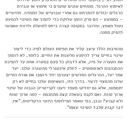
לאימוץ ההרגל. מומחים שונים טוענים כי אימוץ או שבירת
הרגלים יכולים להתרחש גם אחרי שבועיים של התמדה. חודשיים
– בממוצע – הם פרק הזמן שלוקח כדי להפוך את השינוי לכמעט
נטול מאמץ, ומדובר בתקופה קצרה ביחס לתועלת ולרווח שאפשר
להפיק ממנה.
מהסיבות הללו עיצב קליר את תפיסת העולם לפיה כדי ליצור
שינוי בחיים צריך להימנע מלשנות את החיים. כלומר, לא להפוך
את הקערה על פיה, אלא לדבוק כל פעם במטרה אחת עד להפיכת
ההתנהגות לאוטומטית – לחלק אינטגרלי מהשגרה שלנו. יעד
אחר יעד, ההרגלים החדשים יצטרפו יחד ויהפכו את אורח החיים
שלנו מהמצוי לרצוי. בדרך הזו, השאיפות שלנו בחיים לא רק
יתממשו, אלא גם יחזיקו מעמד ויענו לקריטריון הגבוה של שינוי
ארוך טווח. ואם לקנח בשאלה קצת מתחכמת – למה ארוך טווח
ולא קבוע? ובכן, כפי שאמר הפילוסוף היווני הרקליטוס,
"אין
דבר קבוע מלבד השינוי עצמו".