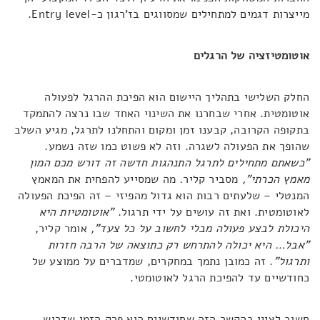
מייצרות דגמים למתחילים שמסווגים בז'רגון כ-Entry level.
אוטומטיזציה של הרגלים
החלק השלישי בתהליך היישום הוא הפיכת ההרגל לפעולה
אוטומטית. אחרי שבחרנו את השינוי האחד שבו נרצה להתמקד
בתקופה הקרובה, קבענו זמן ומקום והתחלנו לתרגל, מגיע השלב
שהופך את הפעולה לשגרה. וזה לא פשוט כמו שזה נשמע.
"כשאתם מתחילים לתרגל התנהגות חדשה זה דורש מכם המון
מאמץ הכרתי",
מסביר קליר
.
מה שמסייע להפחית את המאמץ
המנטלי – שלעתים רבות הוא גדול מהפיזי – זה הפיכת הפעולה
לאוטומטית. ואת זה עושים על ידי תרגול.
"אוטומטיות היא
היכולת לבצע פעולה מבלי לחשוב על כל צעד",
אומר קליר,
"אבל… היא יכולה להתרחש רק כתוצאה של הרבה חזרות
ותרגול"
. זה כמובן נתמך במחקרים, שמדברים על ממוצע של
כחודשיים עד להפיכת הרגל לאוטומטי.
חשוב לציין בהקשר הזה שחודשיים הוא פרק הזמן שדרוש