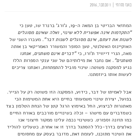
בועז מזרחי
|
1 נובמבר, 2016
המחזאי הבריטי בן המאה ה-19, ג'ורג' ברנרד שו, טען כי
"התקדמות אינה אפשרית ללא שינוי, ואלה שאינם מסוגלים
לשנות את דעתם, אינם מסוגלים לשנות דבר".
מעברו השני של
האוקיינוס האטלנטי, טען הסופר והמשורר האמריקאי בן אותה
מאה, הנרי דייוויד ת'ורו, כי
"דברים אינם משתנים, אנחנו
משתנים"
. אם נחבר את מילותיהם של שני ענקי הספרות הללו
נגיע למסקנה פשוטה: שינוי מוביל להתפתחות, ואנחנו צריכים
לעשות אותו ביוזמתנו.
אבל לאמיתו של דבר, כידוע, המסקנה הזו פשוטה רק על הנייר.
בפועל, יצירת שינוי משמעותי בחיים היא אחת המשימות הכי
מאתגרות לביצוע, החל באימוץ הרגל קטן של הנחת הטלפון בצד
כשמדברים עם מישהו – וכלה בשינויים מורכבים באורח החיים
כמו תזונה וספורט. כששינוי נכפה עלינו ממקור חיצוני אנו
נאלצים בדרך-כלל להסתגל בדרך זו או אחרת. כשעלינו להוליד
את השינוי מתוכנו, לעומת זאת, מדובר בעסק עם מחסומים