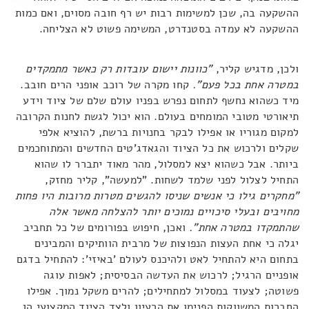
ההשקעה בה, שכן למשימות רבות יש רף חובה מסוים, ואם כמות
ההשקעה לא עמדה בסטנדרט, המשימה פשוט לא הצליחה.
ולכן, מדגיש קליר,
"כוונות יישום עובדות רק כאשר מתמקדים
במטרה אחת בכל פעם".
קחו מקרה של רוכב אופני הרים חובב.
מיד כשהוא נחשף לתחום נפרש בפניו עולם שלם של ציוד וידע
תיאורטי מטובי המומחים בעולם. הוא יכול לגשת לחנות הקרובה
למקום מגוריו או אפילו לבקר בחנויות ברשת, להוציא אלפי
שקלים ולרכוש את כל הציוד והגאדג'טים החדשים והמתוחכמים
ביותר. אבל כשהוא יצא למסלול, מהר מאוד יתברר לו שהוא
התחיל לצלול לפני שלמד לשחות. "למעשה", קליר מחזק,
"מחקרים גילו כי אנשים שניסו להגשים מטרות מרובות היו פחות
מחויבים ובעלי סיכויים נמוכים יותר להצלחה מאשר אלה
שהתמקדו במטרה אחת".
ואכן, חיפוש בפורומים של כל תחביב
יגלה כי אחת העצות הנפוצות של מרבית הוותיקים והמבינים
בתחום היא להתחיל לאט ולהיכנס לעולם 'באיזי': להתחיל בדגם
אופניים הרגיל; לרכוש את העדשה הבסיסית; לאפות עוגה
פשוטה; לצעוד במסלול למתחילים; להרים משקל נמוך. אפילו
החברות המשווקות הפנימו את הרעיון ולצד הציוד המקצועי הן