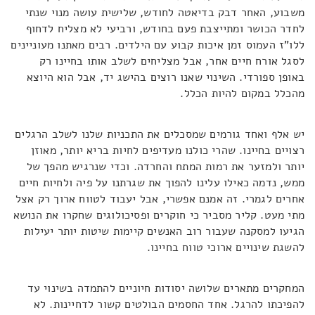
משבוע, האחר דבק בדיאטה לחודש, שלישית עושה מנוי שנתי
לחדר הכושר ומתייצבת פעם בחודש, ורביעי לא מצליח לדחוף
ללו"ז העמוס זמן איכות קבוע עם הילדים. רבים מאתנו מעוניינים
לסגל אורח חיים אחר, אבל מצליחים לשלב אותו בחיינו רק
באופן ספורדי. השינוי שאנו רוצים בהישג יד, אבל הוא היוצא
מהכלל במקום להיות הכלל.
יש אלף ואחד גורמים שמסכלים את התכניות שלנו לשלב הרגלים
רצויים בחיינו. שהרי כולנו מעדיפים לחיות בריא יותר, מאוזן
יותר ולמזער את רמות המתח והחרדה. וכדי שנרגיש מהפך של
ממש, נדמה כאילו עלינו להפוך את שגרתנו על פיה ולחיות חיים
אחרים לגמרי. זה אמנם אפשרי, אבל יעבוד לטווח ארוך רק אצל
מתי מעט. קליר מסביר כי חוקרים ופסיכולוגים שחקרו את הנושא
הגיעו למסקנה שעבור רוב האנשים קיימות שיטות יותר יעילות
להשגת שינויים ארוכי טווח בחיינו.
המחקרים מתארים שלושה יסודות חיוניים להתמדה בשינוי עד
להפיכתו להרגל. אחד החסמים הבולטים קשור לדחיינות. לא