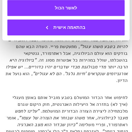
לאשר הכול
המיתוס נופץ
"אני חושב שאנו יכולים להסכים כי אסטרונומיה לא סיפקה כדור
בהתאמה אישית
מושלם מבחינה מתמטית"
, מתנצל ראתרפורד בפני הגולש שהצית
את הדיון. אבל צמד המדענים לא אומר נואש.
"ובכל זאת, חייב
להיות בטבע משהו עגול"
, מתעקשת פריי. השדה הבא שהם
בודקים הוא עולם הביולוגיה, אבל ראתרפורד, גנטיקאי
בהשכלתו, שולל במהירות כל אפשרות מסוג זה.
"ביולוגיה היא
הרבה יותר מדי מבולגנת מכדי שדברים יהיו כדוריים… יש אפילו
אורגניזמים שנקראים 'חיות גלגל'. הם לא עגולים"
, הוא נועל את
הדיון.
לחיפוש אחר הכדור המושלם בטבע מוביל אותם באופן מעגלי
(איך לא) בחזרה אל היעילות האנרגטית, חוק היקום שגרם
מלכתחילה ליצירת הצורה הכדורית המושלמת.
"עלינו לחפש
מעבר לביולוגיה, אחר משהו שבוחר את הצורה של עצמו"
, אומר
ראתרפורד, ופריי משלימה
"כיוון שכדור הוא מצב האנרגיה
הנמוך ביותר"
. לעזרתם נחלצת ד"ר הלן צ'רסקי, מומחית לבועות