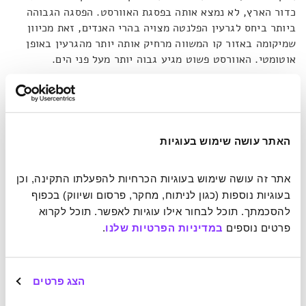
כדור הארץ, לא נמצא אותה בפסגת האוורסט. הפסגה הגבוהה
ביותר ביחס לגרעין הפלנטה מצויה בהרי האנדים, זאת מכיוון
שמיקומה באזור קו המשווה מרחיק אותה יותר מהגרעין באופן
אוטומטי. האוורסט פשוט מגיע גבוה יותר מעל פני הים.
על אף שהיא מוכחת מדעית, טבעי שעובדה זו לא תיתפס על
ידינו בצורה אינטואיטיבית. למעשה, לאורך ההיסטוריה נאבקו
מיטב המוחות כדי להבין את הגיאומטריה של גרמי השמיים, אבל
האתר עושה שימוש בעוגיות
רק במאות השנים האחרונות, בעקבות פריצות דרך של
אסטרונומים כמו גליליאו, קופרניקוס וקפלר, החל המדע להבין
את מבנה הכוכבים לאשורו. הכותב המדעי פיליפ בול (אכן, שם
אתר זה עושה שימוש בעוגיות הכרחיות להפעלתו התקינה, וכן 
משפחתו הוא Ball) מסביר כי בימי יוון העתיקה האמינו שהיקום
בעוגיות נוספות (כגון לניתוח, מחקר, פרסום ושיווק) בכפוף 
בנוי בסימטריה מושלמת, והאסטרונומים של אז הניחו כי
להסכמתך. תוכל לבחור אילו עוגיות לאפשר. תוכל לקרוא 
הכוכבים נראים כמו כדורי ביליארד – עיגולים תלת ממדיים
פרטים נוספים 
במדיניות הפרטיות שלנו
.
מושלמים וחלקים לחלוטין. אבל ככל שהלכו והשתכללו אמצעי
התצפית אל החלל, החלה להתקבל תמונה אחרת של היקום, ובה
כל כוכב הוא ייחודי.
הצג פרטים