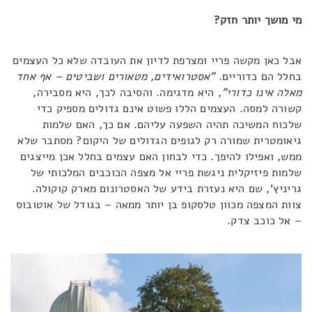
מי מושך יותר חזק?
אבל כאן מקשה פריי ומצרפת לדיון את העובדה שלא כל העצמים
בחלל הם כדוריים.
"אסטרואידים, מטאורים ושביטים – אף אחד
מאלה אינו כדורי"
, היא מדגימה. והסיבה לכך, היא מסבירה,
קשורה למסה. העצמים הללו פשוט אינם גדולים מספיק כדי
שלכוח המשיכה תהיה השפעה עליהם. אם כך, האם שלמות
גיאומטרית שמורה רק לגופים הגדולים של היקום? מסתבר שלא
ממש, ואפילו להיפך. כדי לבחון האם עצמים בחלל אכן מייצגים
שלמות פיזיקלית ניגשת פריי אל מצפה הכוכבים המלכותי של
גריניץ', שם היא נעזרת בידע של האסטרונום מארק קוקולה.
צוות המצפה מכוון טלסקופ בן יותר ממאה – בגודל של אוטובוס
– אל כוכב צדק.