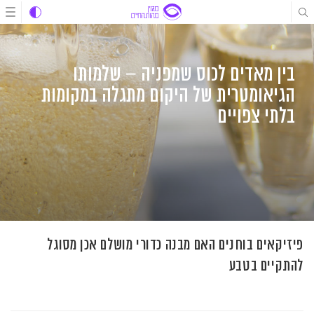
לג
לג
לג
תוכן
תוכן
ניווט
בין מאדים לכוס שמפניה – שלמותו
הגיאומטרית של היקום מתגלה במקומות
בלתי צפויים
פיזיקאים בוחנים האם מבנה כדורי מושלם אכן מסוגל
להתקיים בטבע