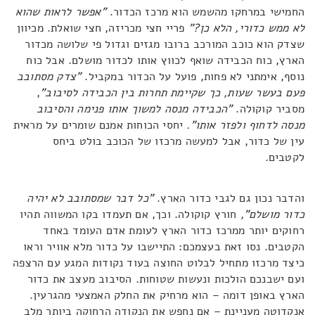
החמישי במרחקו מהשמש הוא מרכז הכדור.
"אפשר לראות שהוא
לא ממש כדורי, הלא כן?"
פריי חצי מכריזה, חצי שואלת. מכיוון
שצדק הוא כוכב המורכב ברובו מגזים וגדול פי שלושה מכדור
הארץ, כוח הכבידה שואף לכווץ אותו לכדור מושלם. אבל כוח
נוסף, אימתני לא פחות, פועל על הכדור במקביל.
"צדק מסתובב
פעם בעשר שעות, כך שקיימת תחרות בין הכבידה לסיבוב"
,
מסביר קוקולה.
"הכבידה מנסה למשוך אותו פנימה והסיבוב
מנסה לדחוף ולפזר אותו".
יחסי הכוחות אמנם שומרים על מראית
עין של כדור, אבל למעשה מרכזו של הכוכב בולט ביחס
לקטבים.
והדבר נכון גם לגבי כדור הארץ.
"כל דבר שמסתובב לא יהיה
כדור מושלם",
חורץ קוקולה. וכך, אם תעמדו בקו המשווה תהיו
רחוקים יותר ממרכז כדור הארץ לעומת אדם העומד באחד
הקטבים. נסו זאת בעצמכם: התיישבו על כדור מלא אוויר וראו
כיצד מרכזו מתחיל לבלוט החוצה בעוד נקודות המגע עם הרצפה
ועם ישבנכם הולכות ונעשות שטוחות. הסיבוב מעצב את כדור
הארץ באופן דומה – הוא מרחיק את החלק האמצעי מהגרעין.
אנקדוטה מעניינת – אם נחפש את הנקודה הרחוקה ביותר מלב