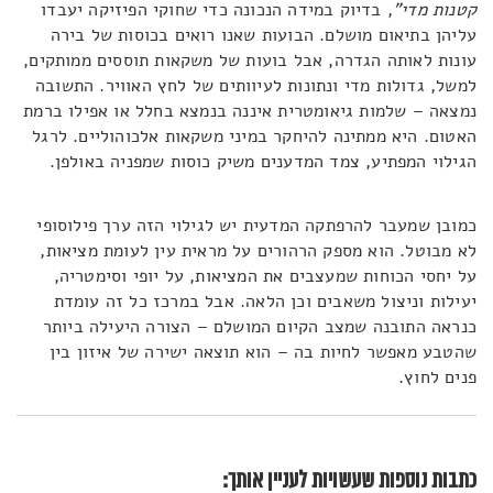
קטנות מדי"
, בדיוק במידה הנכונה כדי שחוקי הפיזיקה יעבדו
עליהן בתיאום מושלם. הבועות שאנו רואים בכוסות של בירה
עונות לאותה הגדרה, אבל בועות של משקאות תוססים ממותקים,
למשל, גדולות מדי ונתונות לעיוותים של לחץ האוויר. התשובה
נמצאה – שלמות גיאומטרית איננה בנמצא בחלל או אפילו ברמת
האטום. היא ממתינה להיחקר במיני משקאות אלכוהוליים. לרגל
הגילוי המפתיע, צמד המדענים משיק כוסות שמפניה באולפן.
כמובן שמעבר להרפתקה המדעית יש לגילוי הזה ערך פילוסופי
לא מבוטל. הוא מספק הרהורים על מראית עין לעומת מציאות,
על יחסי הכוחות שמעצבים את המציאות, על יופי וסימטריה,
יעילות וניצול משאבים וכן הלאה. אבל במרכז כל זה עומדת
כנראה התובנה שמצב הקיום המושלם – הצורה היעילה ביותר
שהטבע מאפשר לחיות בה – הוא תוצאה ישירה של איזון בין
פנים לחוץ.
כתבות נוספות שעשויות לעניין אותך: