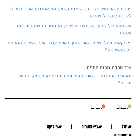
פרדוקס הסימטריה - כך הפיזיקה מקיימת אחידות אוניברסלית
לצד חגיגה של שונות
אתנחתא של טבע: 14 תצורות טבע גאומטריות שנראות כמו
אמנות
פיזיקאים מתלבטים: האם הזמן באמת עובר או שהשינוי הוא אם
כל האשליות?
עוד מרדיו מהות החיים:
מאחורי החרדות - האם טיפול פסיכותרפי יעיל במקרים של
חרדה?
המקור
היקום
#
#
#
חלל
גיאומטריה
פיזיקה
#
סימטריה