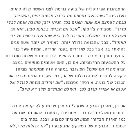
ההתנהגות הפיזיקלית של בועה גורמת לפני השטח שלה להיות
מעוגלים.
"כשהבועה נסחפת עם הרבה צבעים יפים, המשיכה
מנסה לצמצם את שטח הפנים ככל הניתן ולכן מושכת אותה לכדי
כדור"
, מסבירה צ'רסקי.
"אבל אם תביטו בבועת סבון, היא אף
פעם לא כדור מושלם, והסיבה לכך היא שהבועה נדחפת על ידי
האוויר".
ככל שהבועה גדולה יותר, לאוויר יש יותר שטח פנים
להיאחז בו. אבל ככל שיורדים בקנה המידה, המתח שעל פני
הבועה הופך דומיננטי יותר והשאיפה לכדוריות מושלמת מתגברת
על ההשפעות החיצוניות. אם כן, האם אטומים מופיעים במצב
הגיאומטרי המושלם? התשובה במקרה הזה חמקמקה מכיוון
שקשה להגדיר את הגבולות שלהם, כפי שקרום המים מגדיר את
הגבול של בועה. צ'רסקי מסכמת:
"אם יורדים מתחת לגודל של
אטום או אפילו קרוב לכך, העולם המושלם שלך לא קיים".
אם כך, מהיכן תגיע הישועה? הייתכן שבטבע לא קיימת צורה
כדורית מושלמת? לדברי ראתרפורד, מסתבר שאת מה שנראה
כמו האיזון הכדורי המושלם ניתן למצוא, ובכן, בתוך כוס
שמפניה. הבועות של המשקע המבעבע הן
"לא גדולות מדי, לא