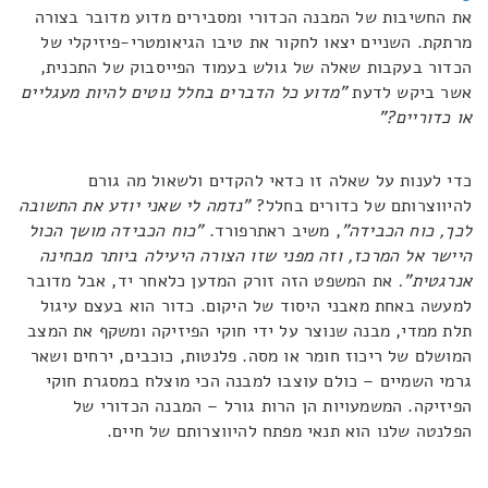
את החשיבות של המבנה הכדורי ומסבירים מדוע מדובר בצורה
מרתקת. השניים יצאו לחקור את טיבו הגיאומטרי-פיזיקלי של
הכדור בעקבות שאלה של גולש בעמוד הפייסבוק של התכנית,
אשר ביקש לדעת
"מדוע כל הדברים בחלל נוטים להיות מעגליים
או כדוריים?"
כדי לענות על שאלה זו כדאי להקדים ולשאול מה גורם
להיווצרותם של כדורים בחלל?
"נדמה לי שאני יודע את התשובה
לכך, כוח הכבידה"
, משיב ראתרפורד.
"כוח הכבידה מושך הכול
היישר אל המרכז, וזה מפני שזו הצורה היעילה ביותר מבחינה
אנרגטית".
את המשפט הזה זורק המדען כלאחר יד, אבל מדובר
למעשה באחת מאבני היסוד של היקום. כדור הוא בעצם עיגול
תלת ממדי, מבנה שנוצר על ידי חוקי הפיזיקה ומשקף את המצב
המושלם של ריכוז חומר או מסה. פלנטות, כוכבים, ירחים ושאר
גרמי השמיים – כולם עוצבו למבנה הכי מוצלח במסגרת חוקי
הפיזיקה. המשמעויות הן הרות גורל – המבנה הכדורי של
הפלנטה שלנו הוא תנאי מפתח להיווצרותם של חיים.