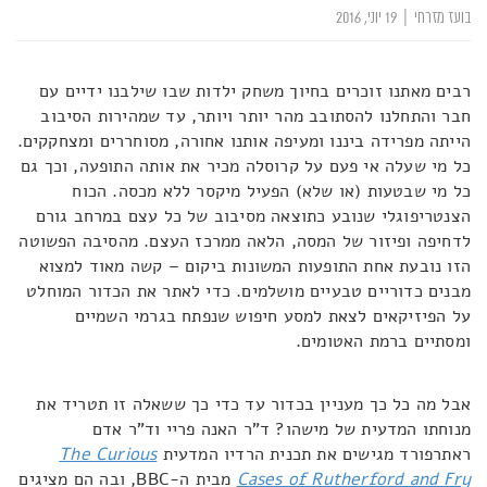
בועז מזרחי
|
19 יוני, 2016
רבים מאתנו זוכרים בחיוך משחק ילדות שבו שילבנו ידיים עם
חבר והתחלנו להסתובב מהר יותר ויותר, עד שמהירות הסיבוב
הייתה מפרידה ביננו ומעיפה אותנו אחורה, מסוחררים ומצחקקים.
כל מי שעלה אי פעם על קרוסלה מכיר את אותה התופעה, וכך גם
כל מי שבטעות (או שלא) הפעיל מיקסר ללא מכסה. הכוח
הצנטריפוגלי שנובע כתוצאה מסיבוב של כל עצם במרחב גורם
לדחיפה ופיזור של המסה, הלאה ממרכז העצם. מהסיבה הפשוטה
הזו נובעת אחת התופעות המשונות ביקום – קשה מאוד למצוא
מבנים כדוריים טבעיים מושלמים. כדי לאתר את הכדור המוחלט
על הפיזיקאים לצאת למסע חיפוש שנפתח בגרמי השמיים
ומסתיים ברמת האטומים.
אבל מה כל כך מעניין בכדור עד כדי כך ששאלה זו תטריד את
מנוחתו המדעית של מישהו? ד"ר האנה פריי וד"ר אדם
ראתרפורד מגישים את תכנית הרדיו המדעית
The Curious
Cases of Rutherford and Fry
מבית ה-BBC, ובה הם מציגים