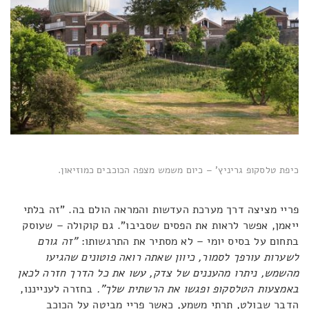
כיפת טלסקופ גריניץ' – כיום משמש מצפה הכוכבים כמוזיאון.
פריי מציצה דרך מערכת העדשות והמראה הולם בה. "זה בלתי
ייאמן, אפשר לראות את הפסים שסביבו". גם קוקולה – שעוסק
בתחום על בסיס יומי – לא מסתיר את התרגשותו:
"זה גורם
לשערות עורפך לסמור, כיוון שאתה רואה פוטונים שהגיעו
מהשמש, ניתרו מהעננים של צדק, עשו את כל הדרך חזרה לכאן
באמצעות הטלסקופ ופגשו את הרשתית שלך".
בחזרה לענייננו,
הדבר שבולט, תרתי משמע, כאשר פריי מביטה על הכוכב