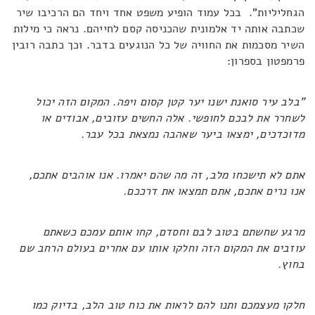
הגחליליות". בכל עמוד הופיע משפט אחד ויחד הם הרכיבו שיר
שכתבה אותה יד אלמונית שהכניסה קסם לחייהם. נראה כי מילות
השיר מסכמות את החוויה של כל הנוגעים בדבר. וכך כתבה רובין
פרמפטון בספרון:
"בלב עיר סואנת ישנו יער קטן קסום ויפה. המקום הזה יכול
לשחרר את לבכם לחופשי. אלה החשים עזובים, אבודים או
מדוכדכים, ימצאו ביער שאהבה נמצאת בכל עבר.
אתם לא תישכחו מלב, זה מה שהם יאמרו. אנו אוהבים אתכם,
אנו נרים אתכם, אתם תמצאו את דרככם.
מרגע שחשתם בטוב לבם וחסדם, קחו אותם עמכם כשאתם
עוזבים את המקום הזה וחלקו אותו עם אחרים בעולם הרחב שם
בחוץ.
חלקו מעצמכם ותנו להם לראות את כוח טוב הלב, בדיוק כמו