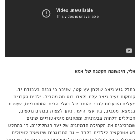
אלי, הינשופה הקטנה של אמא
בחלל גזע ניצב שולחן עץ קטן, שניכר כי נבנה בעבודת יד.
קומקום זעיר ניצב עליו ולצדו כוס תה מהביל. ילדים סקרנים
מעלים השערות לגבי זהותם של בעלי הבית המסתוריים, שאינם
בנמצא. מסביב, בין עצי היער, ניתן לצפות בבתים נוספים,
הכוללים דלתות צבעוניות ומתקנים מיניאטוריים שונים
שמרכיבים את הקהילה הדמיונית של יער הגחליליות. זו בהחלט
לא אטרקציה לילדים בלבד – גם המבוגרים שיוצאים לטיולים
בשבילי היער הסלולים תמהים על תעלומת בתי הגמדים, שהגיעה