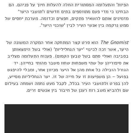
הפיות' והתעלומה המסתורית החלה להעלות חיוך על פניהם. הם
הבחינו כי מדי פעם מתווספים בתים חדשים ו'תושבי היער'
מזמינים אותם להשאיר פתקים, חפצים וכדומה. מערכת יחסים של
ממש נרקמה בין אנשי העיר לבין 'שוכני היער'.
The Gnomist
הוא סרט קצר המתחקה אחר המקרה המשונה של
היער, אשר זכה לכינוי 'יער הגחליליות' (אולי בשל הימצאותן
בסביבה ואולי סתם בשל טבען הקסום). פענוח התעלומה מצליב
את סיפוריהן של שתי משפחות שחוו משבר מהותי בחייהן. יד
הגורל הובילה כל אחת מהן אל היער מכיוון אחר, ומבלי להיפגש
בפועל – הן משפיעות זו על חייה של זו. יער הגחליליות מסייע,
להן בפרט ולתושבי העיר בכלל, לקבל מעט נחמה ושמחה בעילום
שם ולהביא משב רוח רענן של חיבור בין אנשים זרים.