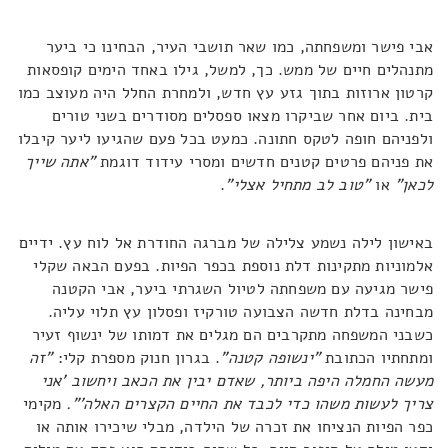
אבי פישר ומשפחתה, כמו שאר תושבי העיר, הבחינו כי ביער
מתנהלים חיים של ממש. כך, למשל, גילו באחד הימים קופסאות
קרטון ארוזות בתוך גזע עץ חדש, ולמחרת החלל היה מעוצב כמו
בית. ביום אחר שביקרו מצאו ספסלים מסודרים בשני טורים
ולפניהם חופה לטקס חתונה. כמעט בכל פעם שהגיעו ליער קיבלו
את פניהם פרטים קטנים חדשים ומסרי עידוד דוגמת
"אתה שייך
לכאן"
או
"טוב לב מתחיל אצלי"
.
באישון לילה נשמע צלילה של מברגה החודרת אל לוח עץ. ידיים
אלמוניות מתקינות דלת נוספת בכפר הפיות. בפעם הבאה שקלי
פישר מגיעה עם משפחתה לטיול השגרתי ביער, אבי הקטנה
מבחינה בדלת חדשה הצבועה טורקיז ופסלון עץ תלוי עליה.
כשבני המשפחה מתקרבים הם מגלים את דמותו של ינשוף זעיר
ומתחתיו הכתובת
"ינשופה קטנה"
. בגרון חנוק מספרת קלי:
"זה
מעשה החמלה היפה ביותר, שאדם יבין את הכאב ויחשוב 'אני
צריך לעשות משהו כדי לכבד את החיים הקצרים האלה'".
מקימי
כפר הפיות הנציחו את זכרה של הילדה, מבלי שיכירו אותה או