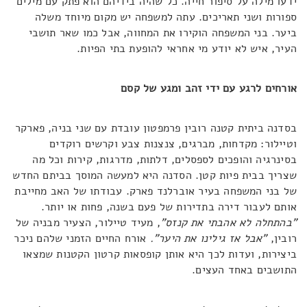
ידעו מילה על סיפור חייה. כל שהיה בידיהם הוא פתק עם מילים
ספורות ושני תאריכים. עתה למשפחה יש מקום מיוחד משלה
ביער. בני המשפחה הוקירו את המחווה, אבל כמו שאר תושבי
העיר, איש לא יודע מי אחראי להופעת בתי הפיות.
אורחים לרגע עם ידי זהב ומגע של קסם
בסדנה ביתית קטנה רובין פרמפטון עובדת עם שני בניה, פארקר
וטיילור: מקדחות, מברגים, צנצנות צבע וקרשים רוקדים
בסינרגיה והופכים לספסלים, דלתות, מדרגות, קירות וכל מה
שצריך בבית פיות קטן. הסדנה היא למעשה המוסך בביתם החדש
של בני המשפחה בעיר אוברלנד פארק. עבודתו של האב מחייבת
אותם לעבור דירה בתדירות של פעם בשנה, פחות או יותר.
"בהתחלה לא אהבתי את קנזס"
, מעיד טיילור, הצעיר מבניה של
רובין,
"אבל אז גילינו את היער".
אורח החיים הזמני שלהם ניכר
ביצירות, ועדות לכך היא אותן קופסאות קרטון הקטנות שמצאו
התושבים באחד העצים.