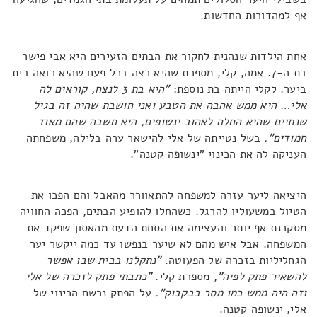
אף למהדורות החדשות.
אחת הילדות שנהנית לחקור את הבתים הזעירים היא אבי פישר
בת ה-7. אמה, קלי, מספרת שהיא רצה בכל פעם שהיא רואה בית
ביער. לקלי הייתה בת נוספת:
"היא בת 3 לנצח, קוראים לה
אלי
…
היא ממש אהבה את הטבע ואני חושבת שהיה זה בגיל
שנתיים שהיא החלה לאהוב ינשופים, היא חשבה שהם מאוד
חמודים".
בשל נטייתה של אלי להישאר ערה בלילה, משפחתה
העניקה לה את הכינוי "ינשופה קטנה".
היציאה ליער עזרה למשפחה להתאוורר מהאבל והם הפכו את
הטיול במשעוליו להרגל. כשהחלו להופיע הבתים, הפכה החוויה
מסקרנת אף יותר והעצימה את הסחת הדעת מהאסון שפקד את
המשפחה. אבל איש מהם לא שיער בנפשו עד כמה ייקשר יער
הגחליליות בזכרה של הפעוטה.
"נתקלנו בבית שבו אפשר
להשאיר פתק לפיה"
, מספרת קלי.
"כתבתי פתק לזכרה של אלי
וזה היה ממש כמו מסר בבקבוק".
על הפתק נרשם הכינוי של
אלי, ינשופה קטנה.