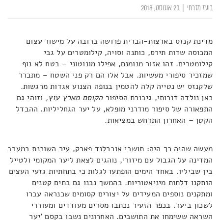
בועז מזרחי
|
20 אוגוסט, 2018
מדינת קנזס בארצות-הברית פרושה ברובה על מישור עצום
המכוסה שדות תירס, כותנה וסויה, קילומטרים על גבי
קילומטרים. זהו אזור מנומנם, אפילו מונוטוני – בטח לא נוף
שמזכיר סיפורי מעשיות. אבל אלו הם רק פני השטח – מתברר
שלקנזס יש נטייה קלה להטמין בנופה הצנוע אגדות מרגשות.
כאן נולדה דורותי, גיבורת הסיפור
הקוסם מארץ עוץ,
וזוהי גם
התפאורה של סיפור מודרני מופלא, על יער הגחליליות. ההבדל
הקטן – האחרון התרחש במציאות.
מעשה שהיה כך היה: תושבי אוברלנד פארק, עיר השוכנת במערב
המדינה על הגבול עם מיזורי, נוהגים לצאת ליער המקומי ולטייל
בין שביליו. באחד הימים הופתעו לגלות כי בתחתיות גזעי העצים
הותקנו דלתות מיניאטוריות. בהמשך נבנו גם בתים קטנים
ומתקנים נוספים המעידים על יצורים קסומים שכנראה עברו
לשכון ביער. בכפר הזעיר נכתבו מסרים מעודדים ומעוררי
השראה ששימחו את התושבים. האחרונים נשבו בקסם 'יער