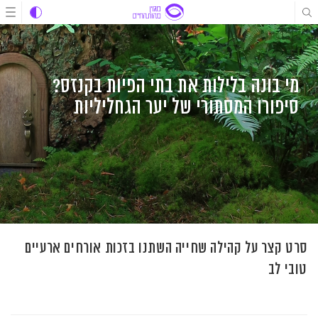
לג
לג
לג
תוכן
תוכן
ניווט
מי בונה בלילות את בתי הפיות בקנזס?
סיפורו המסתורי של יער הגחליליות
סרט קצר על קהילה שחייה השתנו בזכות אורחים ארעיים
טובי לב