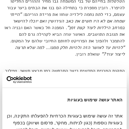
הטלטלות בחייהם של בני המשפחה גבו מחיר וההורים החליטו
להיפרד. רובין מספרת כי בתחילה הם בנו את הבתים ביער עבור
עצמם, כדי לתת נחמה לילדיה שחוו את פרידת הוריהם:
"הייתי
שמחה אם לא היו חשים את כאב הגירושין ואם יוכלו להישאר
במרחב הילדות לעוד קצת זמן".
המפנה חל כאשר האם ובניה ראו
את תגובת התושבים. האושר שזה הביא לקהילה גרם להם
להתמכר ולהפוך את הפרויקט לחותם החיובי שלהם על המקום.
"להיות עד לאושר הזה ולהיות חלק ממנו… למה שלא תרצה
ליצור עוד?"
שואלת רובין.
התקנת המבנים החדשים ביער התרחשה כמו מבצע חשאי. טיילור
מופקד על השמירה ורובין ופארקר ממהרים להוסיף את היצירות
החדשות ולעזוב כלעומת שבאו. זהותם הצליחה להישמר בסוד
אפילו מהרשויות, שהסתייגו מהמיזם. כדי לגלות מי עומד מאחורי
בתי הפיות, החליטו הרשויות להסיר את אחת היצירות ולחכות
האתר עושה שימוש בעוגיות
לתגובה של היוצרים. פעולה זו השיגה את מטרתה, ומעתה זהותה
של משפחת פרמפטון הייתה ידועה לרשויות.
אתר זה עושה שימוש בעוגיות הכרחיות להפעלתו התקינה, וכן 
בעוגיות נוספות (כגון לניתוח, מחקר, פרסום ושיווק) בכפוף 
כאן חלה תפנית בעלילה, כיוון שרובין ובניה נאלצו לארוז שוב