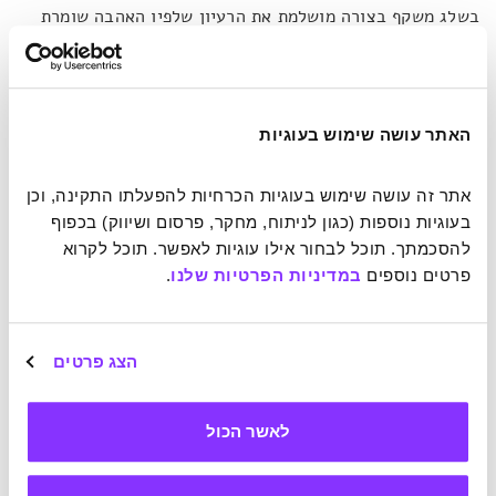
בשלג משקף בצורה מושלמת את הרעיון שלפיו האהבה שומרת
על רוח האדם צעירה.
את הפייסבוק, היציאות לבילויים והאפליקציות להיכרויות,
מחליפים דובי הקוטב באף רגיש.
"זכרים של דובי קוטב יכולים
האתר עושה שימוש בעוגיות
לבלות שבועות באיתור ריחה של נקבה הבשלה להזדווגות",
מספר אטינבורו
.
לאחר שנפגשו, במקום שאלון מביך בפאב
אתר זה עושה שימוש בעוגיות הכרחיות להפעלתו התקינה, וכן 
לבדיקת הפוטנציאל הזוגי, הדייט של הדובים נפתח בבדיקת
בעוגיות נוספות (כגון לניתוח, מחקר, פרסום ושיווק) בכפוף 
סיבולת. הדובה
"מוליכה אותו [את הזכר] מעלה ומטה במדרונות.
להסכמתך. תוכל לבחור אילו עוגיות לאפשר. תוכל לקרוא 
זה כאילו היא בוחנת את הכושר שלו",
מסביר אטינבורו
.
אחרי
פרטים נוספים 
במדיניות הפרטיות שלנו
.
השלב הזה מתחיל הכיף האמיתי.
הצג פרטים
טקטיקות חיזור שכולנו מכירים
לאשר הכול
הזוג המאוהב מתחיל לשעוט במורד ההר. הריצה – שהופכת
לסקי לסירוגין – מלווה בענני שלג המתאבכים מחמת משקלם של
צמד הענקים המפלס דרכו מטה בגמלוניות מלאת חן. אבל אל