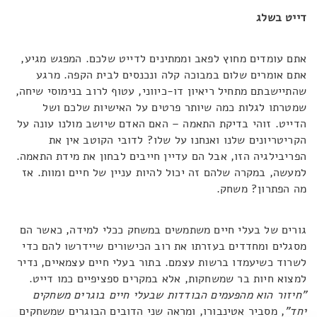
דייט בשלג
אתם עומדים מחוץ לפאב וממתינים לדייט שלכם. המפגש מגיע,
אתם אומרים שלום במבוכה קלה ונכנסים לבית הקפה. מרגע
שהתיישבתם מתחיל ריאיון דו-כיווני, עטוף לרוב בנימוסי שיחה,
שמטרתו לגלות כמה שיותר פרטים על האישיות שלכם ושל
הדייט. זוהי בדיקת התאמה – האם האדם שיושב מולנו עונה על
הקריטריונים שלנו ואנחנו על שלו? לדובי הקוטב אין את
הפריבילגיה הזו, אבל הם עדיין חייבים לבחון את מידת התאמה.
למעשה, במקרה שלהם זה יכול להיות עניין של חיים ומוות. אז
מה הפתרון? משחק.
גורים של בעלי חיים משתמשים במשחק ככלי למידה, כאשר הם
מסגלים ומחדדים בעזרתו את רוב הכישורים שיידרשו להם כדי
לשרוד כשיעמדו ברשות עצמם. בתור בעלי חיים עצמאיים, נדיר
למצוא חיות בר שמשחקות, אלא במקרים ספציפיים כמו דייט.
"חיזור הוא מהפעמים הבודדות שבעלי חיים בוגרים משחקים
יחד"
, מסביר אטינבורו, ומראה שני הדובים הבוגרים שמשחקים