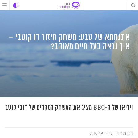
לג
לג
לג
תוכן
תוכן
ניווט
אתנחתא של טבע: משחק חיזור דו קוטבי –
איך נראה בעל חיים מאוהב?
וידיאו של ה-BBC מציג את המשחק המקדים של דובי קוטב
בועז מזרחי
|
2 פברואר, 2016