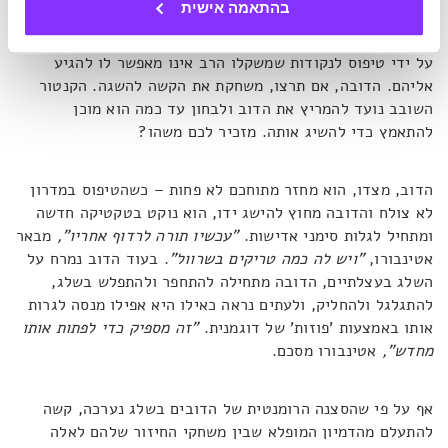
בהתאמה אישית
לכם להתבלבל, למרות המשחק הרומנטי, הדובה לא מתכוונת
להפוך את המשימה של הדוב לקלה, והיא מתחילה להתגרות בו
על ידי טיפוס לנקודות שמשקלו הרב אינו מאפשר לו להגיע
אליהם. הדובה, אם תרצו, משחקת את הקשה להשגה. הקנטור
השובב נועד להמריץ את הדוב ולבחון עד כמה הוא מוכן
להתאמץ כדי להשיג אותה. מזכיר לכם משהו?
הדוב, מצדו, הוא מחזר מתוחכם לא פחות – כשהטיפוס במדרון
לא צולח והדובה מחוץ להישג ידו, הוא נוקט בטקטיקה חדשה
ומתחיל לגלות סימני אדישות.
"עכשיו תורה לרדוף אחריו",
מבאר
אטינבורו,
"ויש לה כמה טריקים בשרוול"
. בעוד הדוב נמרח על
השלג בעצלתיים, הדובה מתחילה להתחפר ולהתפלש בשלג,
להתגלגל ולהחליק, ולעתים נראה כאילו היא אפילו מנסה לגרות
אותו באמצעות 'פוזות' של דוגמנית.
"זה מספיק כדי לפתות אותו
מחדש",
אטינבורו מסכם.
אף על פי שהסצנה הרומנטית של הדובים בשלג נערכה, קשה
להתעלם מהדמיון המופלא שבין משחקי החיזור שלהם לאלה