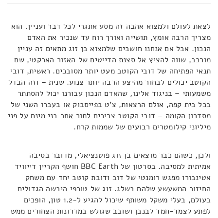
לצאת לעולם ולמצוא אהבה זה מסע אתגרי לכל דבר ועניין. הוא
מצריך הרבה אומץ, תושייה ואורך רוח עד שנכיר את האדם
הנכון. אבל אם אנחנו חושבים שלמצוא בן זוג מתאים זה עניין
מורכב, שווה להציץ אל סצנת הדייטים של האזור הארקטי, שם
תנאי הפתיחה של דובי הקוטב מעט יותר מסובכים. ראשית, דובי
הקוטב יכולים לבחור מהיצע הרבה יותר צנוע. שנית – וזה הבדל
משמעותי – בניגוד אלינו, שהאדם הנכון עבורנו יכול להסתתר
בכל בית קפה, אולם הרצאות, צ'ט בפייסבוק או בעברו השני של
מסדרון הקומה – דובי הקוטב צריכים לתור אחר בני מינם על פני
מיליוני קילומטרים רבועים של שממות קרח.
ולכן, כשהם כבר מוצאים בן זוג פוטנציאלי, מדובר בסיבה
אמיתית למסיבה. בסרטון של BBC Earth חושף הקריין דייוויד
אטינבורו מפגש רומנטי של דוב ודובת קוטב יחד עם משחק
החיזור המשעשע שלהם בשלג. זוג של טורפי היבשה הגדולים
בעולם, בעלי משקל משותף שיכול להגיע ל-1.2 טון, הופכים
לפתע לצמד-חמד לבנבן ושובב שגולש במדרונות הצחורים ממש