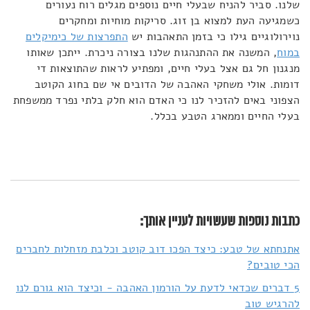
שלנו. סביר להניח שבעלי חיים נוספים מגלים רוח נעורים
כשמגיעה העת למצוא בן זוג. סריקות מוחיות ומחקרים
נוירולוגיים גילו כי בזמן התאהבות יש
התפרצות של כימיקלים
במוח
, המשנה את ההתנהגות שלנו בצורה ניכרת. ייתכן שאותו
מנגנון חל גם אצל בעלי חיים, ומפתיע לראות שהתוצאות די
דומות. אולי משחקי האהבה של הדובים אי שם בחוג הקוטב
הצפוני באים להזכיר לנו כי האדם הוא חלק בלתי נפרד ממשפחת
בעלי החיים וממארג הטבע בכלל.
כתבות נוספות שעשויות לעניין אותך:
אתנחתא של טבע: כיצד הפכו דוב קוטב וכלבת מזחלות לחברים
הכי טובים?
5 דברים שכדאי לדעת על הורמון האהבה - וכיצד הוא גורם לנו
להרגיש טוב