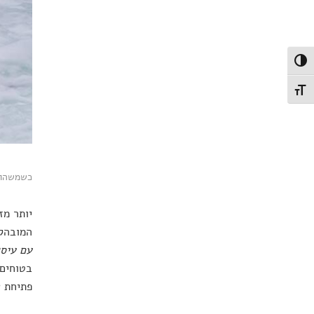
פעל/כבה ניגודיות גבוהה
תג גודל גופן
כשמשהו ב
יותר מז
המובהקת
עם עיסו
בטוחים 
פתיחת 