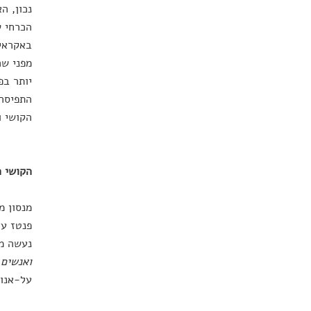
נכון, ה
הכרחי ש
באקראי 
מפני שה
יותר בפ
התפיסה 
הקושי ו
הקושי ה
מנסון מ
פנטז על
נעשה מו
ואנשים 
על-אנוש