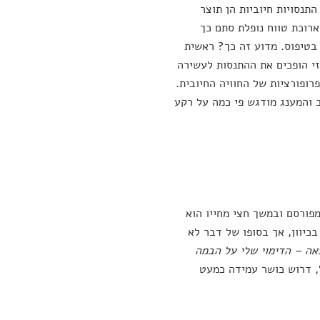
התנסויות חיוביות הן תוצר
רוכת טווח נופלת סתם כך
 בטיפוס. מדוע זה כך? ראשית
זי הופכים את ההתנסות לעשירה
רופורציות של החוויה החיובית.
ב והמענג מודגש פי כמה על רקע
מפורסם ובמשך חצי מחייו הוא
כיוון, אך בסופו של דבר לא
אה – הדימוי שלי על הבמה
, דרוש כושר עמידה כמעט