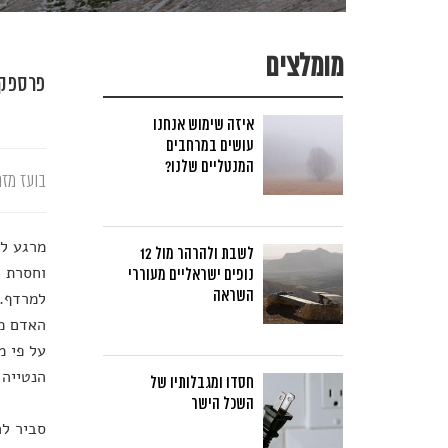
מומלצים
פרספקט
איזה שימוש אנחנו
עושים במרחבים
המנטליים שלנו?
בועז מזר
מרגע לי
לשבת ולהרהר מול 12
נופים ישראליים מעוררי
השראה
למרדף. 
האדם מג
על פי מ
הנטייה 
חסדו ומגבלותיו של
השכל הישר
סביר לה