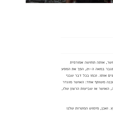
שר, אותה תחושה אמורפית
וחסרת הגדרה. קצב החיים המואץ שהחל במאה ה-20, ונראה שעוד ממשיך להתגבר במאה ה-21, הפך את המסע
ים אותו. וכמו בכל דבר שבני
 מכנה משותף אחד: האושר מוגדר
, האושר או שביעות הרצון שלו,
. ואכן, מימוש המטרות שלנו