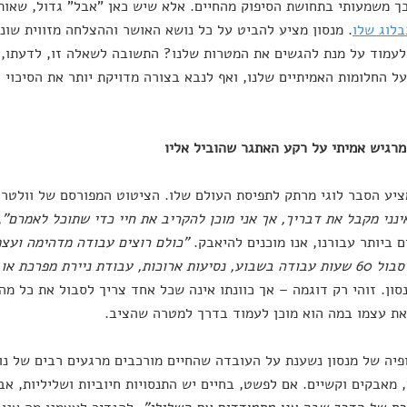
ך משמעותי בתחושת הסיפוק מהחיים. אלא שיש כאן "אבל" גדול, שאות
בלוג שלו
. מנסון מציע להביט על כל נושא האושר וההצלחה מזווית שונה
לעמוד על מנת להגשים את המטרות שלנו? התשובה לשאלה זו, לדעתו, י
ל החלומות האמיתיים שלנו, ואף לנבא בצורה מדויקת יותר את הסיכוי
רגיש אמיתי על רקע האתגר שהוביל אליו
ציע הסבר לוגי מרתק לתפיסת העולם שלו. הציטוט המפורסם של וולטר 
ינני מקבל את דבריך, אך אני מוכן להקריב את חיי כדי שתוכל לאמרם"
,
 ביותר עבורנו, אנו מוכנים להיאבק.
"כולם רוצים עבודה מדהימה ועצמ
ודת ניירת מפרכת או לנווט בהיררכיה משרדית"
סון. זוהי רק דוגמה – אך כוונתו אינה שכל אחד צריך לסבול את כל מה
ת עצמו במה הוא מוכן לעמוד בדרך למטרה שהציב.
פיה של מנסון נשענת על העובדה שהחיים מורכבים מרגעים רבים של נ
 מאבקים וקשיים. אם לפשט, בחיים יש התנסויות חיוביות ושליליות, א