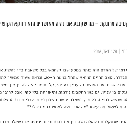
יבה מרתקת – מה שקובע אם נהיה מאושרים הוא דווקא הקושי
חי
|
28 ינואר, 2016
דתו של האדם הוא פותח במסע שבו ישתמש בכל משאביו כדי להשיג או
אם להגדיר את האושר זה עניין בעייתי, קל וחומר יהיה להבין איך משיג
לים בו עניין, גם כאן התקבעו נורמות ותיאוריות בלי סוף, אבל לרובן
ה שנשיג בחיים. כלומר, כשאדם עושה חשבון פנימי לגבי מידת ההצלחה
היא לשאול את עצמו "מה אני רוצה לממש בחיים שלי?"
ניח שנתקלתם בשאלה הזו, בין אם בהתבוננות פנימית או בשאלה מבחוץ