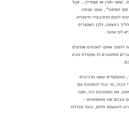
י, שאני ותרן או מפסידן… אבל
סוף הסיפור"
, אומר מנסון.
ים לשום מוטיבציה חיצונית,
ליך בעצמה, ולכן האתגרים
א לנו אושר.
ה להפוך אותנו לאנשים אמיצים
דברים שחשובים לו מנקודת מבט
ם.
ר, המשקפיים שאנו מרכיבים
 הכול, מי יכול להתווכח עם
מעט, את התסבוכת הזו, מפני
ים שבהם אנו משתמשים –
רש להגשמת חלום, וכעל מגדלור