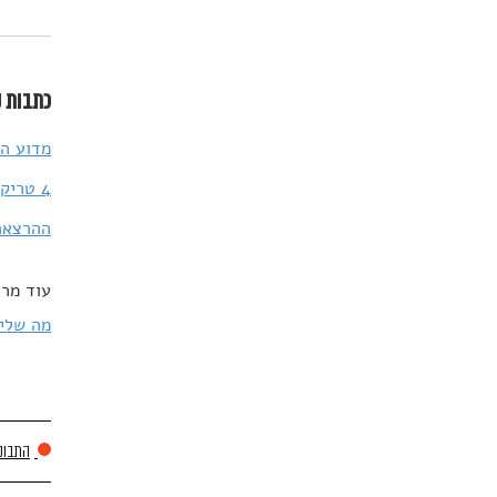
כתבות נ
מדוע הח
4 טריקים פסיכולוגיים עתיקים להכנסת אושר לחיים
ההרצאה השבועית של TED
עוד מרד
מה שלימ
התבוננ