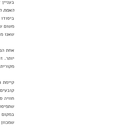
בעניין 
האמת הי
ביסודו 
משום שה
שאנו מו
אחת הנק
יותר. ז
מקורית 
קיימת ג
קובעים 
חוויה ס
שתפיסתו
במקום ק
שמכוון 