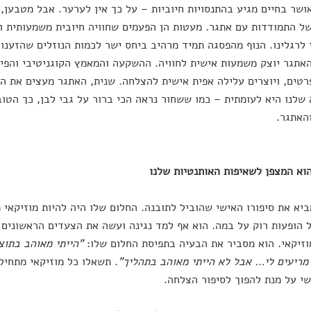
אושר בחיים מגיע בהתנסויות חיוביות – על כך אין לערער. אבל מטבען, 
ל התמודדות עם אתגר. מעטות הן הפעמים שחוויה חיובית משמעותית וא
לרגלינו. הנוף מהפסגה תמיד מרהיב ביחס ישר לכמות הנוזלים שהזענו
אתגר יוצק משמעות אישית לחוויה. ההשקעה והמאמץ הקוגניטיבי והפי
רטים, ויוצרים עלילה אפית אישית להצלחה. שנית, האתגר מעצים את הפ
שלנו היא לעומתית – כמו ששחור נראה הכי ברור על גבי לבן, כך הטו
האתגר.
וא המצפן לשאיפות האותנטיות שלנו
ביא את סיפורו האישי שהוביל לתובנה. החלום שלו היה להיות מוזיקאי 
 הופעות רוק על במה. הוא אף למד נגינה ועשה את הצעדים הראשונים ב
זיקאי. הוא מסביר את הבעיה בתפיסת החלום שלו:
"הייתי מאוהב בתוצ
מריעים לי… אבל לא הייתי מאוהב בתהליך"
. תשאלו כל מוזיקאי מתחיל
י על מנת להפוך לסיפור הצלחה.