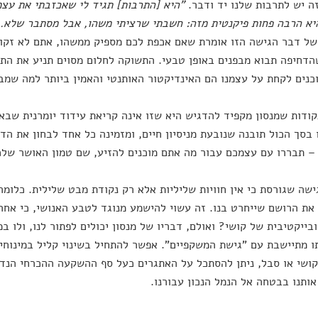
זה יש לתרבות שלנו יד ודבר.
"היא [התרבות] תגיד לי שאכזבתי את עצמ
א הרבה פחות פיקנטית מזה: חשבתי שרציתי משהו, אבל מסתבר שלא. 
של דבר הגישה הזו אומרת שאם אכפת לכם מספיק ממשהו, אתם לא זקוק
דחיפה תבוא מבפנים באופן טבעי. התשוקה לחלום מסוים תניע את התה
כנים לקחת על עצמנו הם האינדיקטור האותנטי והאמין ביותר למה שמבי
ודות שמנסון מקפיד להדגיש היא שזו אינה קריאת עידוד יומרנית שבא
ו בסך הכול תובנה שנובעת מניסיון חיים, ומזמינה כל אחד לבחון את ה
– תבררו עם עצמכם עבור מה אתם מוכנים להזיע, שם טמון האושר שלכ
ישה שגורסת כי אין חוויות שליליות אלא רק נקודת מבט שלילית. כלומ
את הרושם שייחרט בנו. זה עשוי להישמע מנוגד לטבע האנושי, כי אחרי
ובייקטיבית של קושי? ואולם, דבריו של מנסון יכולים לפתור לנו, ולו ב
 מתיישבת עם "גישת המשקפיים". אפשר להתחיל בשינוי קליל במינוח
ושי או סבל, ניתן להסתכל על האתגרים כעל סף ההשקעה ההכרחי הנד
אותנו בבטחה אל הנמל הנכון עבורנו.