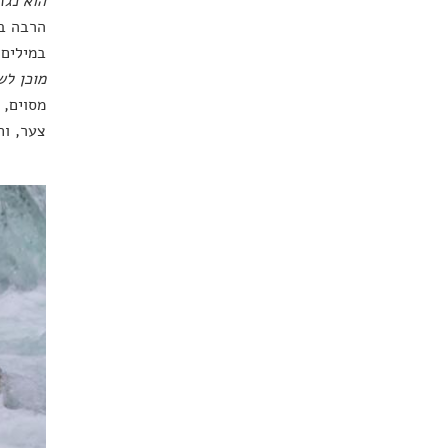
הוא נגז
הרבה בד
במילים 
מוכן לש
מסוים, 
צער, וח