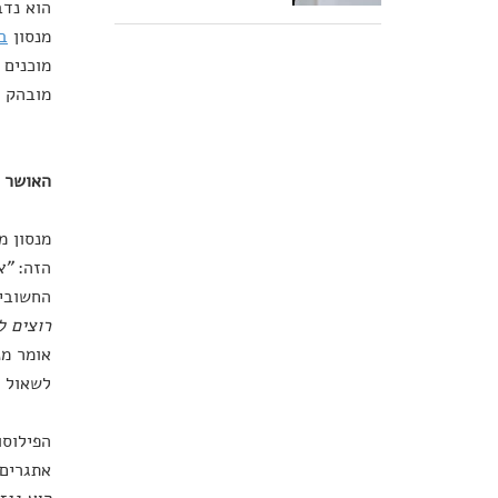
הוא נדב
מנסון
ב
מוכנים 
מובהק ע
האושר מ
מנסון מ
הזה:
"א
החשובים
רוצים לסבול 60 שעות עבודה בשבוע, נסיעות ארוכות, עב
אומר מנ
לשאול א
הפילוסו
אתגרים,