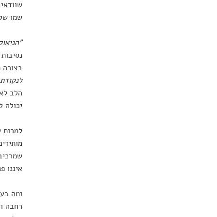
שוודאי 
שמו של 
"הניאוק
נסיבות 
בצורה מ
לנקודת 
הלב לאנ
יכולה ל
למרות ש
מותירים
שמרכיבי
איננו פ
ומה בעצ
רחבה וע