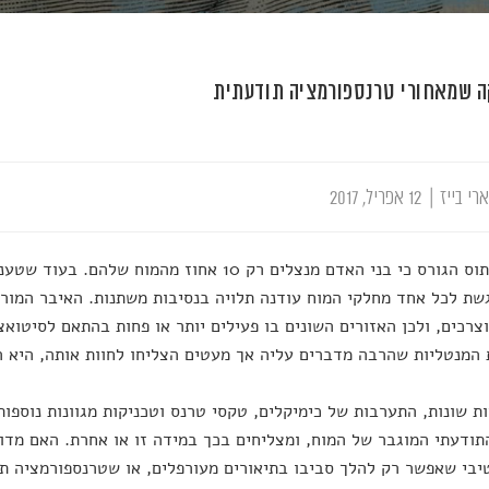
ה שמאחורי טרנספורמציה תודעתית
רי בייז
|
12 אפריל, 2017
ורס כי בני האדם מנצלים רק 10 אחוז מהמוח שלהם. בעוד שטענה זו
שת לכל אחד מחלקי המוח עודנה תלויה בנסיבות משתנות. האיבר המור
צרכים, ולכן האזורים השונים בו פעילים יותר או פחות בהתאם לסיטוא
 המנטליות שהרבה מדברים עליה אך מעטים הצליחו לחוות אותה, היא 
ת שונות, התערבות של כימיקלים, טקסי טרנס וטכניקות מגוונות נוספות 
ודעתי המוגבר של המוח, ומצליחים בכך במידה זו או אחרת. האם מדו
יבי שאפשר רק להלך סביבו בתיאורים מעורפלים, או שטרנספורמציה ת