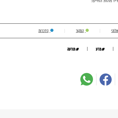
יו מהות החיים:
אלוהי
המקור
היזכרות
#
#
מדע
תודעה