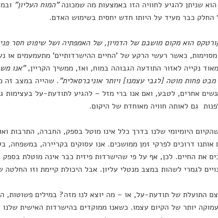
הוא שניתן להגיע לחוויה הזו באמצעות מה שמכונה
"המוח העליון"
ובמי
החלק כבר מעיד על היותו חדש יחסית בשימוש האדם.
ורטקס הוא מקום מושבם של הדמיון, של האמפתיה ושל שיפוט חסר פני
מסוימות, כאשר רעשי הרקע של 'החיים ההישרדותיים' מתעמעמים או נעל
אוד נקייה לאזור התודעה הגבוהה במוח, ואז, ממשיך הקריין,
"אנו משח
מבט פחות מוטה [לגבי עצמנו] ויותר אוניברסאלית"
. שהייה במצב זה 
שים אחרים, לטבע, ואם אנו ברי מזל – להגיע לתודעת-על בעצימות ג
פנות גם לאותה חוויה מאוחדת של היקום.
הקיום היומיומי שלנו בדרך כלל אינו מוטל בספק, החברה, התרבות ואו
 אותנו דרוכים לפרקי זמן ממושכים. אנו עסוקים בקריירה, במשפחה, 
ם את החיים. לכן, אף על פי שהישרדות פיזית כבר אינה מוטלת בספק כ
נויים לגמרי לשהות במצב מנטלי עליון. אבל היכולת קיימת וזו החלטה 
ם התועלת של תודעת-על, או – מה יוצא לנו מזה? במילים פשוטות, ה
מוקה יותר של הקיום עצמו. כשאנו ממוקדים בהישרדות האישית שלנו א