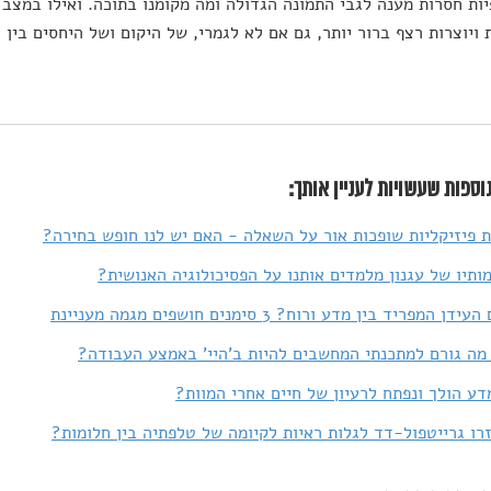
יות חסרות מענה לגבי התמונה הגדולה ומה מקומנו בתוכה. ואילו במצ
 ויוצרות רצף ברור יותר, גם אם לא לגמרי, של היקום ושל היחסים בין ח
וספות שעשויות לעניין אותך:
ת פיזיקליות שופכות אור על השאלה - האם יש לנו חופש בחירה?
ותיו של עגנון מלמדים אותנו על הפסיכולוגיה האנושית?
 המפריד בין מדע ורוח? 3 סימנים חושפים מגמה מעניינת
מה גורם למתכנתי המחשבים להיות ב'היי' באמצע העבודה?
ע הולך ונפתח לרעיון של חיים אחרי המוות?
רו גרייטפול-דד לגלות ראיות לקיומה של טלפתיה בין חלומות?