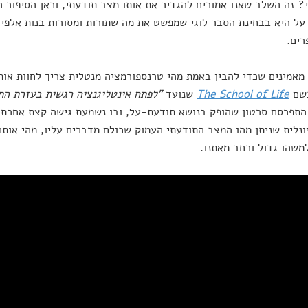
י? זה השלב שאנו אמורים להגדיר את אותו מצב תודעתי, וכאן הסיפור 
ל היא בבחינת הסבר לוגי שמפשט את מה שתורות ומסורות בנות אלפי ש
רים.
מאמינים שכדי להבין באמת מהי טרנספורמציה מנטלית צריך לחוות או
בשם
The School of Life
שנועד
"לפתח אינטליגנציה רגשית בעזרת הת
התפרסם סרטון שהופק בנושא תודעת-על, ובו נשמעת גישה קצת אחרת. 
ונלית שניתן מהו המצב התודעתי העמוק שכולם מדברים עליו, מהי אותה 
משהו גדול ורחב מאתנו.