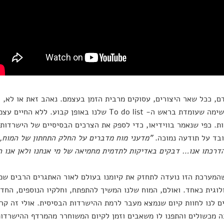
ם, ככל שאר היצורים, עסוקים מרבית הזמן בעצמם. נאהב זאת או לא, 
היא המשימה שעומדת בראש ה- To do list שלנו באופן קבו
ות. כפי שנאמר בווידיאו, כדי לספק את הצרכים הבסיסיים של הישרדות
בד על תודעה נמוכה.
"מדעני מוח מדברים על החלק התחתון של המוח, א
רכתו אנו… דבקים באדיקות לתדמית מחמיאה של מי אנחנו ולאן אנו ה
המערכת הזו נועדה לתחזק את קיומנו בעולם לאור האתגרים הרבים שמצ
לוגית כאחד. ואולם, המוח שלנו המשיך להתפתח, וחלקיו הנוספים, החדש
 לנו לחוות קיום שנמצא מעבר לרמת ההישרדות הבסיסית. אולי זה קר
 מכשולים והתפנו לו משאבים וזמן לקיום המשוחרר מהמרדף ההישרדות