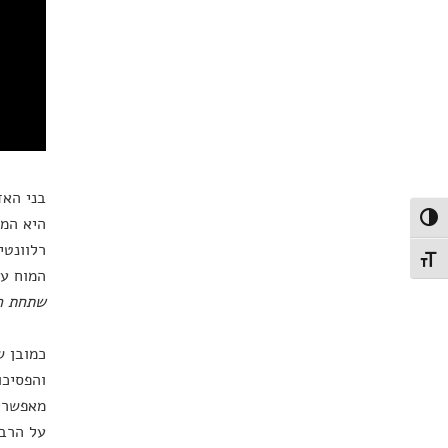
בני האד
פעל/כבה ניגודיות גבוהה
רלוונטי
תג גודל גופן
המוח עו
שתחת הד
כמובן ש
והפסיכו
מאפשרים
על הרבה