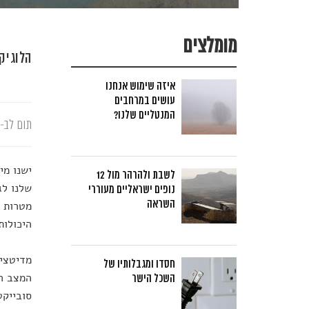
מומלצים
הלוגיק
איזה שימוש אנחנו
עושים במרחבים
המנטליים שלנו?
תום לב-א
ישנו מיתוס הג
לשבת ולהרהר מול 12
שלנו לג
נופים ישראליים מעוררי
השראה
מטרות ו
היכולות
מדיטציו
חסדו ומגבלותיו של
המצב הת
השכל הישר
סובייקט