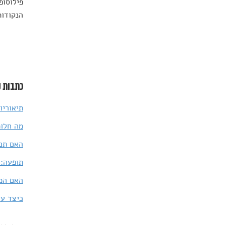
פילוסופ
הנקודות
כתבות נ
תיאוריו
מה חלומ
האם תם העידן
תופעה: 
האם המד
כיצד עז