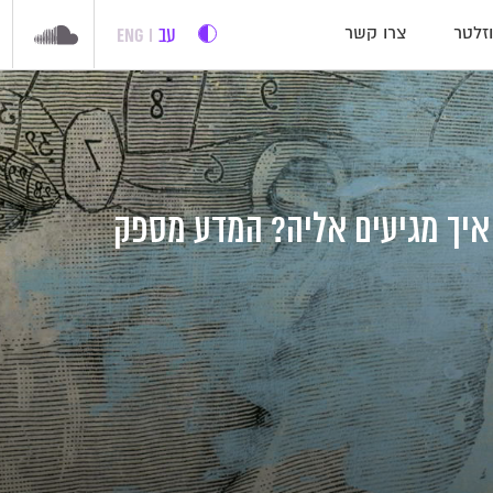
עב
ENG
זלטר
צרו קשר
איך מגיעים אליה? המדע מספק