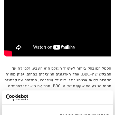
הסמל המובהק ביותר לשימור העולם הוא הטבע, ולכן זה אך
התבקש שה-BBC, אחד הארגונים המובילים בתחום, יפיק מחווה
מקורית ללואי ארמסטרונג. דייוויד אטנבורו, המזוהה עם קריינות
סרטי הטבע המושקעים של ה-BBC, תרם את כישרונו לפרויקט
המיוחד הזה. בקולו הערב והשליו, קורא אטנבורו את מילות
השיר כשברקע מתחלפים צילומי טבע התואמים את המסרים,
משל היה מקריין סרט תעודה.