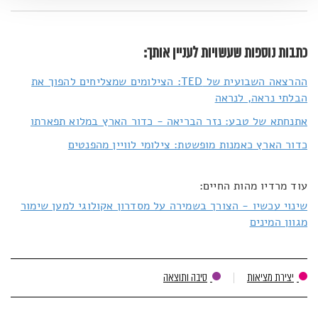
כתבות נוספות שעשויות לעניין אותך:
ההרצאה השבועית של TED: הצילומים שמצליחים להפוך את
הבלתי נראה, לנראה
אתנחתא של טבע: נזר הבריאה - כדור הארץ במלוא תפארתו
כדור הארץ כאמנות מופשטת: צילומי לוויין מהפנטים
עוד מרדיו מהות החיים:
שינוי עכשיו - הצורך בשמירה על מסדרון אקולוגי למען שימור
מגוון המינים
יצירת מציאות
סיבה ותוצאה