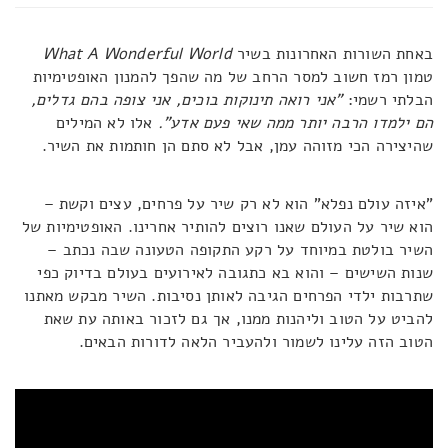
באחת השורות האחרונות בשיר
What A Wonderful World
טמון רמז חשוב למסר הרחב של מה שהפך להמנון האופטימיות
הבלתי רשמי:
"אני רואה תינוקות בוכים, אני צופה בהם גדלים,
הם ילמדו הרבה יותר ממה שאי פעם אדע".
אלו לא המילים
שהיצירה הכי מזוהה עמן, אבל לא סתם הן חותמות את השיר.
"איזה עולם נפלא" הוא לא רק שיר על פרחים, עצים וקשת –
הוא שיר על העולם שאנו רוצים להותיר אחרינו. האופטימיות של
השיר בולטת במיוחד על רקע התקופה הטעונה שבה נכתב –
שנות השישים – והוא בא כתגובה לאירועים בעולם בדיוק כפי
שתרבות ילדי הפרחים הגיבה לאותן נסיבות. השיר מבקש מאתנו
להביט על הטוב וליהנות ממנו, אך גם לזכור באותה עת שאת
הטוב הזה עלינו לשמור ולהעביר הלאה לדורות הבאים.