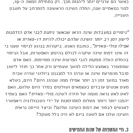
כאשר הם ערניים יותר ליהנות מכך. רק בתחילת המאה ה-19,
לפני כמאתיים שנה, החלה השינה הראשונה להתרחב על חשבון
השנייה.
"ניסויים במעבדות שינה הראו שכאשר ניתנת לבני אדם הזדמנות
לישון זמן רב יותר השינה שלהם יכולה להיות דו-פאזית או
אפילו פולי-פאזית"
, כותבת האנט. ביקורות בנוגע לניסוי טענו כי
זה אינו דפוס שינה שיקרה לכולם בהינתן האפשרות, אבל הניסוי
בהחלט העלה ספקות לגבי הפרעות שינה מסוימות. האם אדם
שמתעורר באמצע הלילה למשך שעתיים ורק אחר כך חוזר לישון
סובל מהפרעת שינה או שזהו הד למנגנון ביולוגי שהיה שכיח
מאוד במשך זמן רב יותר אפילו ממה שנהוג היום? היום, כשלא
מעט אנשים עובדים כעצמאים ושולטים בסדר היום שלהם, האם
לאט לאט נראה מגמה של חזרה לשינה פולי-פאזית? האם בעתיד
יהפכו יותר ויותר מטלות למתוזמנות על ידי הטכנולוגיה ויאפשרו
לאנשים לבחור את דפוס השינה שלהם? וכיצד הייתה נראית
השינה שלנו אם לשעה ביום לא היה כלל משקל?
3. חיי המשפחה של שנות החמישים