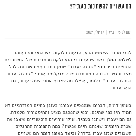
הם עשויים להשתנות בעתיד?
תום לב-ארי בייז
|
17 יולי, 2024
לגבי מקור הציטוט הבא, הדעות חלוקות. יש המייחסים אותו
לשלמה המלך ויש הטוענים כי הוא נלקח מכתביהם של המשוררים
הסופיים הפרסים: "גם זה יעבור" טומן בחובו אמת שנכונה לכל
מצב ורגש. בגרסה המורחבת יש שמדקלמים אותו: "גם זה יעבור.
וגם זה יעבור". כלומר, אפילו מה שיבוא אחרי שזה יעבור, גם
הוא יעבור.
באופן דומה, דברים שנתפסים עבורנו כעוגן בחיים המודרניים לא
תמיד היו כפי שהינם. וכפי שהפתגם מציע וההיסטוריה מלמדת,
גם הם יעברו וישתנו בעתיד. אילו אירועים היסטוריים עיצבו את
שגרת היומיום שאנחנו חיים עכשיו? כמה תהפוכות ההרגלים
השגורים שלנו עברו בדרך? וכיצד באופן דומה הם עשויים