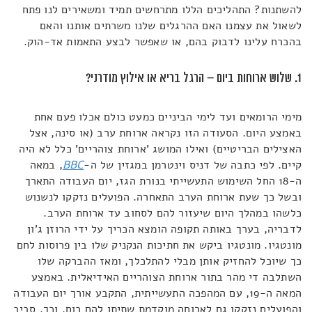
להשתנות? התהליכים הללו מתרחשים תמיד ומשאירים לנו פתח
לשאול את עצמנו האם ההרגלים שלנו משרתים אותנו והאם
בהכרח עלינו לדבוק בהם, או שאפשר לבצע התאמות אד-הוק.
1. שלוש ארוחות ביום – הרגל בריא או אילוץ מודרני?
מימי הרומאים ועד לימי הביניים כמעט כולם אכלו פעם אחת
באמצע היום. הסעודה הזו נקראה ארוחת ערב (או סינה, אצל
האצילים הבריטיים) ואילו המושג 'ארוחת צוהריים' כלל לא היה
קיים. לפי כתבה של דניס וינטרמן במגזין של ה-
BBC
, במאה
ה-18 החל השימוש התעשייתי בנורת הגז, יום העבודה התארך
ובשל כך שעת ארוחת הערב התאחרה. הפועלים נזקקו לנשנוש
כלשהו במהלך היום שיעזור להם לסחוב עד ארוחת הערב.
לדבריה, בערך באותה תקופה הומצא הכריך על ידי הרוזן ג'ון
מונטגיו. מונטגיו ביקש את חתיכות הנקניק שלו בין פרוסות לחם
כך שיוכל להחזיק אותן מבלי להתלכלך, ומאז ההברקה שלו
השתלבה די מהר בתור ארוחת הצוהריים האידיאלית. באמצע
המאה ה-19, עם המהפכה התעשייתית, התקבע אורך יום העבודה
והפועלים נזקקו גם לארוחה מוקדמת שתיתן להם כוח. וכך, סביב