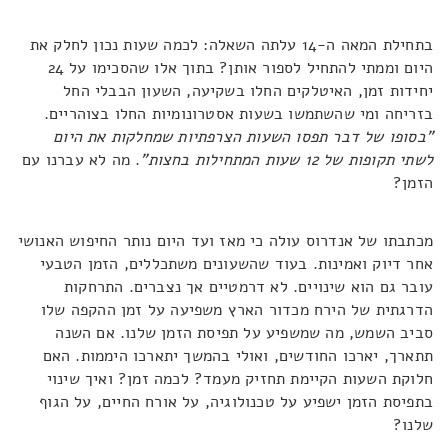
בתחילת המאה ה-14 עלתה השאלה: לכמה שעות נכון לחלק את
היום וממתי להתחיל לספור אותן? בתוך אלו שהסכימו על 24
יחידות זמן, האיטלקים החלו בשקיעה, השעון הבבלי החל
בזריחה ומי שהשתמשו בשעות אסטרונומיות החלו בצוהריים.
"בסופו של דבר תפסו השעות הצרפתיות שמחלקות את היום
לשתי תקופות של 12 שעות המתחילות בחצות"
. מה לא עברנו עם
הזמן?
מכתבתו של אנדרוס עולה כי מאז ועד היום נותר החיפוש האנושי
אחר דיוק ואמינות. בעוד שהשעונים משתכללים, הזמן הטבעי
עובר גם הוא שינויים. לא דרמטיים אך נצברים. התרחקות
הדרגתית של הירח מכדור הארץ משפיעה על זמן ההקפה שלו
סביב השמש, מה שמשפיע על תפיסת הזמן שלנו. אם השנה
תתארך, יארכו החודשים, ואולי בהמשך יתארכו היממות. האם
חלוקת השעות הקיימת תחזיק מעמד? לכמה זמן? ואיך שינוי
בתפיסת הזמן ישפיע על טכנולוגיה, על אורח החיים, על הגוף
שלנו?