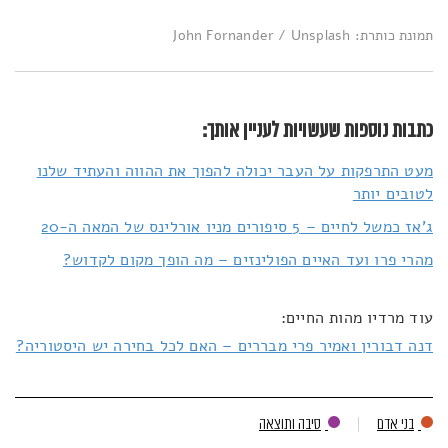
תמונת כותרת: John Fornander / Unsplash
כתבות נוספות שעשויות לעניין אותך:
מעט התרפקות על העבר יכולה להפוך את ההווה והעתיד שלנו
לטובים יותר
ג'אז כמשל לחיים – 5 סיפורים מניו אורלינס של המאה ה-20
מהרי פרו ועד האיים הפולינזים – מה הופך מקום לקדוש?
עוד מרדיו מהות החיים:
דנה דבורין ואמיר פרי מבררים – האם לכל בחירה יש היסטוריה?
בני אדם
סיבה ותוצאה