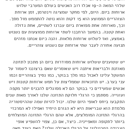
שלהי המאה ה-19 אכלו רוב האנשים בעולם המערבי שלוש
ארוחות ביום. היום, לפי מחקר שמציגה וינטרמן, זמן ארוחת
הצוהריים הממוצע הוא 15 דקות והוא נוטה להתממש מול מסך.
וכך, מארוחה אחת מפוארת ביום עברנו לשתיים, אחת גדולה
ואחת קטנה. בהמשך הרחבנו לשתי ארוחות ממוצעות עם נשנוש
באמצע, ואז לשלוש ארוחות מלאות. והנה כיום אנחנו מזהים
תנועה אחורה לעבר שתי ארוחות עם נשנוש צוהריים.
יש שטוענים ששלוש ארוחות מסודרות ביום הן מתכון לתזונה
מאוזנת ולבריאות איתנה ויש שאומרים שאם ברצוננו לשמור על
המשקל עלינו לאכול כמו מלך בבוקר, כמו נסיך בצוהריים וכמו
עני בערב. יש תזונאיות שממליצות על חמש ארוחות קטנות ויש
אנשים שמעידים כי בבוקר הם לא מסוגלים להכניס יותר מקפה
ועוגייה. מסתמן כי הרגלי חלוקת התזונה שלנו לאורך מאות שנים
התקבעו ביחס לאופי היום שלנו. יכול להיות שמה שההיסטוריה
מלמדת הוא שבריאות היא לא הגורם היחיד ואפילו לא המרכזי
בהרגלי התזונה המומלצים, אלא שהם הרגלי התזונה המוצלחים
ביותר לתקופה ומאפייניה. כיצד, אם כן, צפוי להשפיע אופי
העבודה הטכנולוגי על הרגלי האכילה שלנו? האם בעוד מאה