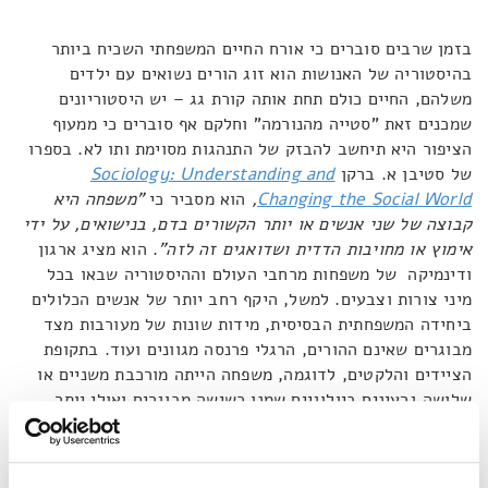
בזמן שרבים סוברים כי אורח החיים המשפחתי השכיח ביותר
בהיסטוריה של האנושות הוא זוג הורים נשואים עם ילדים
משלהם, החיים כולם תחת אותה קורת גג – יש היסטוריונים
שמכנים זאת "סטייה מהנורמה" וחלקם אף סוברים כי ממעוף
הציפור היא תיחשב להבזק של התנהגות מסוימת ותו לא. בספרו
של סטיבן א. ברקן
Sociology: Understanding and
Changing the Social World
,
הוא מסביר כי
"
משפחה היא
קבוצה של שני אנשים או יותר הקשורים בדם, בנישואים, על ידי
אימוץ או מחויבות הדדית ושדואגים זה לזה"
. הוא מציג ארגון
ודינמיקה של משפחות מרחבי העולם וההיסטוריה שבאו בכל
מיני צורות וצבעים. למשל, היקף רחב יותר של אנשים הכלולים
ביחידה המשפחתית הבסיסית, מידות שונות של מעורבות מצד
מבוגרים שאינם ההורים, הרגלי פרנסה מגוונים ועוד. בתקופת
הציידים והלקטים, לדוגמה, משפחה הייתה מורכבת משניים או
שלושה גרעינים ביולוגיים שמנו כשישה מבוגרים ואולי יותר,
ואיתם חבורה לא קטנה של ילדים. לדבריו, מבנה דומה התקיים
גם אצל הילידים האמריקאים עד לשלב די מאוחר בהיסטוריה.
במאה ה-19, בדרום מערב הודו עדיין היה נהוג שלאישה יהיו