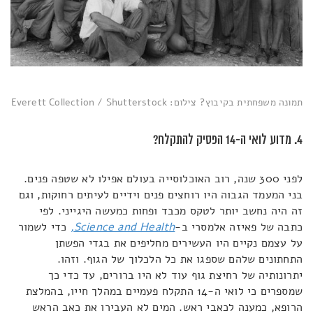
תמונה משפחתית בקיבוץ? צילום: Everett Collection / Shutterstock
4. מדוע לואי ה-14 הפסיק להתקלח?
לפני 300 שנה, רוב האוכלוסייה בעולם אפילו לא שטפה פנים.
בני המעמד הגבוה היו רוחצים פנים וידיים לעיתים רחוקות, וגם
זה היה נחשב יותר לטקס מכבד ופחות כמעשה היגייני. לפי
כתבה של פאיזה אלמסרי ב-
Science and Health
,
כדי לשמור
על עצמם נקיים היו העשירים מחליפים את בגדי הפשתן
התחתונים שלהם שספגו את כל הלכלוך של הגוף. וזהו.
יתרונותיה של רחיצת גוף עוד לא היו ברורים, עד כדי כך
שמספרים כי לואי ה-14 התקלח פעמיים במהלך חייו, בהמלצת
הרופא, כמענה לכאבי ראש. המים לא העבירו את כאב הראש