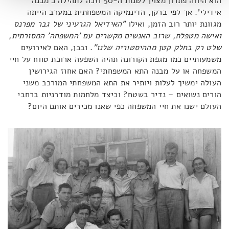
הוא היווה פתרון מצוין לשנות ה-50 וזכה לתהילה כ'מבנה
אידילי'. אך לפי ברקן, הדינמיקה המשפחתית במערב הייתה
מגוונת יותר רוב הזמן, ואילו
"האידיאל הגרעיני של גבר מפרנס
ואישה מטפלת, שרוב האנשים מקשרים עם 'המשפחה' המסורתית,
שלט רק בחלק קטן מההיסטוריה שלנו"
. ובכן, האם לאירועים
משמעותיים כמו מגפת הקורונה תהיה השפעה ארוכת טווח על חיי
המשפחה או על מבנה התא המשפחתי? האם אחוז הגירושין
העולה ימשיך לעלות ויותיר את התא המשפחתי המורכב משני
הורים נשואים – נדיר בשטח? וכיצד מלחמות מודרניות ברחבי
העולם ישנו את חיי המשפחה כפי שאנו מכירים אותם היום?