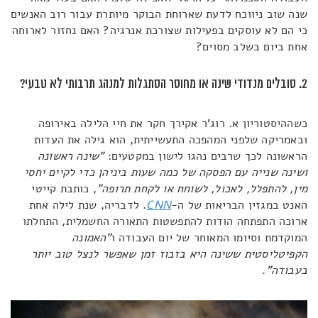
שנה שוב ניווכח לדעת שארוחת הבוקר מיותרת עבור רוב האנשים
כי הם לא עוסקים בפעילות שצורכת אנרגיה? האם נחזור לארוחה
אחת ביום בשלב מסוים?
2. סובלים מנדודי שינה או מחוסר הסתגלות למנהג תרבותי לא טבעי?
כשההיסטוריון א. רוג'ר אקירך חקר את חיי הלילה באירופה
ובאמריקה שלפני המהפכה התעשייתית, הוא גילה את העדות
הראשונה לכך שרבים נהגו לישון במקטעים:
"שינה ראשונה
ושינה שנייה עם הפסקה של כמה שעות ביניהן כדי לקיים יחסי
מין, להתפלל, לאכול, לשוחח או לקחת תרופה"
, כותבת קייטי
האנט במגזין הבריאות של ה-
CNN
. לדבריה, שנת לילה אחת
ארוכה התפתחה הודות להתפשטות התאורה החשמלית, התחלתו
המוקדמת וסיומו המאוחר של יום העבודה ו
"האמונה
הקפיטליסטית ששינה היא בזבוז זמן שאפשר לנצל טוב יותר
בעבודה"
.