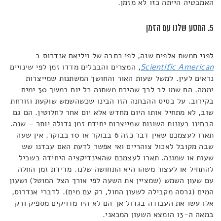
האמבטיה הייתה כזו לא מזמן.
5. המסע שלנו עם הזמן
לפני חמשת אלפים שנה, לפי כתבה של ויליאם אנדרוס ב-
Scientific American
, המצרים והבבלים מדדו זמן לפי שינויים
נראים לעין. למשל שעות האור והחושך המשתנות שמייצרות
יממה. הם שמו לב לכך שהירח משתנה כל יום במשך 30 ימים
בקירוב. על בסיס ההבחנה הזו הבינו שכשהשמש שוקעת וזורחת
שוב, לא מתחיל אותו היום מחדש אלא יום אחר לחלוטין. הם גם
הבחינו בעונות השונות שמייצרות יחידת זמן גדולה יותר – שנה.
תארו לעצמכם שאין דבר כזה 6 בבוקר או 10 בבוקר. אין שעה
שבה מקובל לאכול צוהריים ואי אפשר לדעת האם עבדנו שש
שעות או שמונה. תארו לעצמכם שהאינדיקציה היחידה בשביל
להתחיל או לעצור משהו היא התחושה שלנו. מדידת זמן החלה
עם שעון השמש (שמציין את השעה לפי אורך הצל המוטל) ושעון
המים (גרסה מקבילה לשעון החול, רק עם מים). לדברי אנדרוס,
אלו עשו את העבודה בגדול אך הם לא היו מדויקים מספיק ורק
במאה ה-13 הומצא השעון המכאני.