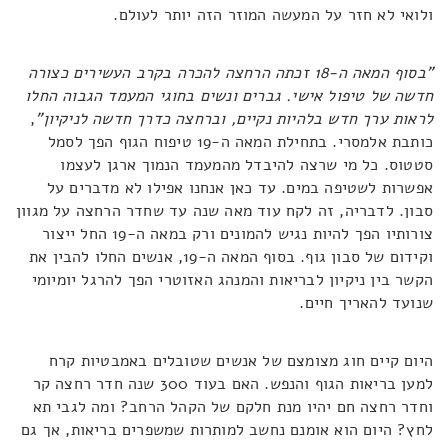
ולואי לא חזר על המעשה המוזר הזה יותר לעולם.
"בסוף המאה ה-18 זכתה הרחצה להכרה בקרב העשירים כצורה
חדשה של טיפול אישי. גברים ונשים בחוגי המעמד הגבוה החלו
לראות ערך חדש בלהיות נקיים, וברחצה כדרך חדשה לניקיון"
,
כותבת אלמסרי. בתחילת המאה ה-19 טיפוח הגוף הפך לסמל
סטטוס. כל מי שרצה להיבדל מהמעמד הנמוך ארגן לעצמו
אפשרות לשטיפה במים. עד כאן אנחנו אפילו לא מדברים על
סבון. לדבריה, זה לקח עוד מאה שנה עד שחדר הרחצה על מגוון
צורותיו הפך להיות נגיש להמונים ורק במאה ה-19 החל ייצור
וקידום של סבון גוף. בסוף המאה ה-19, אנשים החלו להבין את
הקשר בין ניקיון לבריאות והמנהג האזוטרי הפך להרגל יומיומי
שנועד להאריך חיים.
היום קיים חוג מצומצם של אנשים שטובלים באמבטיות קרח
למען בריאות הגוף והנפש. האם בעוד 300 שנה חדר רחצה קר
וחדר רחצה חם יהיו מנת חלקם של הקהל הרחב? ומה לגבי תא
לחץ? היום הוא אומנם נחשב למותרות שמשפרים בריאות, אך גם