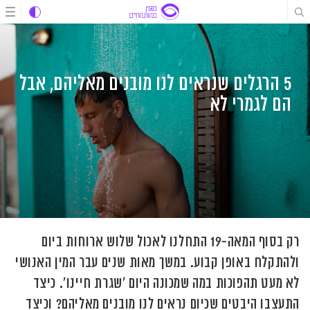
לג
לג
לג
תוכן
תוכן
ניווט
5 הרגלים שנראים לנו מובנים מאליהם, אבל
הם לגמרי לא
רק בסוף המאה-19 התחלנו לאכול שלוש ארוחות ביום
ולהתקלח באופן קבוע. במשך מאות שנים עבר המין האנושי
לא מעט תהפוכות במה שמכונה היום 'שגרת חיינו'. כיצד
התעצבו היבטים שכיום נראים לנו מובנים מאליהם? וכיצד