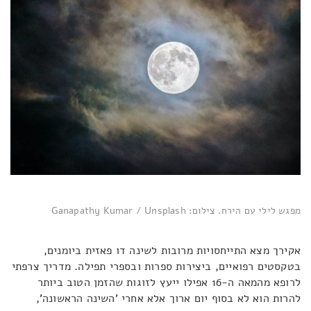
מפגש לילי עם הירח. צילום: Ganapathy Kumar / Unsplash
אקירך מצא התייחסויות מרובות לשינה דו פאזית ביומנים,
בטקסטים רפואיים, ביצירות ספרות ובספרי תפילה. מדריך צרפתי
לרופא מהמאה ה-16 אפילו ייעץ לזוגות שהזמן הטוב ביותר
להרות הוא לא בסוף יום ארוך אלא אחרי 'השינה הראשונה',