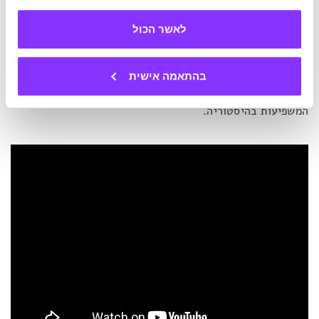
הספר היסודי, יומן המסע האישי שכתב בשהותו במזרח,
התכתבויותיו עם אשתו ומחשבות שעברו בראשו בגיל 12.
לאשר הכול
משמעות הספרייה היא גישה ציבורית חופשית אל אוצר
בהתאמה אישית
אינטלקטואלי בל יתואר. זוהי הזדמנות נדירה לכל אדם להתחבר
באופן אינטימי לחייה המדעיים והאישיים של אחת הדמויות
המשפיעות בהיסטוריה.