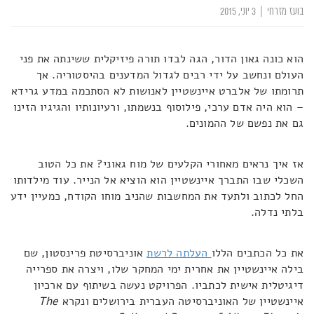
בועז מזרחי
|
3 יוני, 2015
הוא כונה גאון הדור, הגה לבדו תורה פיזיקלית ששינתה את פני
העולם ונחשב על ידי רבים לגדול המדענים בהיסטוריה. אך
תרומתו של אלברט איינשטיין לאנושות לא הסתכמה במדע גרידא
– הוא היה אדם ערכי, פילוסוף בנשמתו, ורעיונותיו והגיגיו הזינו
גם את נפשם של ההמונים.
אז איך נראים מאחורי הקלעים של מוח גאוני? את כל הטוב
השכלי שבו התברך איינשטיין הוא הוציא אל הנייר. עוד מילדותו
החל לכתוב ולתעד את המחשבות שהניב מוחו הקודח, כמעיין ידע
בלתי נדלה.
את כל הכתבים הללו
העלתה לרשת
אוניברסיטת פרינסטון, שם
בילה איינשטיין את אחרית ימי המחקר שלו, ויצרה את ספרייה
דיגיטלית אישית לכתביו. הפרויקט נעשה בשיתוף עם ארכיון
איינשטיין של האוניברסיטה העברית בירושלים ונקרא
The