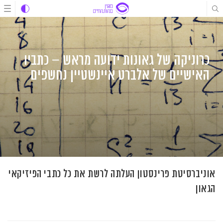
לג
לג
לג
תוכן
תוכן
ניווט
כרוניקה של גאונות ידועה מראש – כתביו
האישיים של אלברט איינשטיין נחשפים
אוניברסיטת פרינסטון העלתה לרשת את כל כתבי הפיזיקאי
הגאון