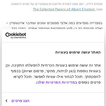
תעודת לידה, יומן מסע למזרח וחישובים מתמטיים של תורת היחסות.
מתוך
The Collected Papers of Albert Einstein
בספרייה מופיעים כמה אלפי מסמכים שונים שחיבר איינשטיין –
ואלה מהווים רק כ-10% מהמורשת שהותיר אחריו. כתבי היד
המקוריים שלו
נסרקו וקוטלגו
בסדר כרונולוגי, החל משנת 1879.
הספרייה מכילה כרכים בגרמנית, שפת האם שבה נכתבו
המסמכים, לצד תרגום לאנגלית. ניתן לעיין ולחפש בספרייה לפי
שנים או לפי מילות חיפוש.
האתר עושה שימוש בעוגיות
בין הכתבים נמצאים מסמכים היסטוריים שערכם לא יסולא בפז,
אתר זה עושה שימוש בעוגיות הכרחיות להפעלתו התקינה, וכן 
כמו תיאוריות פיזיקליות ומשוואות מתמטיות שהובילו לאחת
בעוגיות נוספות (כגון לניתוח, מחקר, פרסום ושיווק) בכפוף 
מפריצות הדרך המדעיות הגדולות בתולדות האנושות – תורת
להסכמתך. תוכל לבחור אילו עוגיות לאפשר. תוכל לקרוא 
היחסות. עבודתו על תורת היחסות ותרומתו לפיתוח תיאוריית
פרטים נוספים 
במדיניות הפרטיות שלנו
.
הקוונטים שינו את התפיסה האנושית הבסיסית ביותר לגבי זמן,
מרחב, אור, חומר – והיקום בכלל. לצד מסמכים אלה אפשר
לגלות גם את הפן האישי והאנושי של איינשטיין: תעודת הלידה
הצג פרטים
שלו, מכתביו לאחותו מאיה, הערות של אמו על הצלחתו בבית