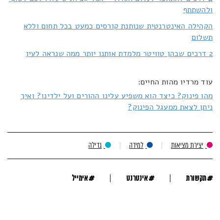
ולהשתתף
הקהילה האינטרנטית שנותנת קורסים כמעט בכל תחום וללא
תשלום
2 דרכים שבהן טוויטר מלמדת אותנו יותר ממה שנראה לעין
עוד מרדיו מהות החיים:
מהו פינוק? כיצד הוא משפיע עלינו ההורים ועל ילדינו? ואיך
ניתן לצאת ממעגל הפינוק?
יצירת מציאות
למידה
גדילה
#
#
#
תקשורת
אינטרנט
אימייל