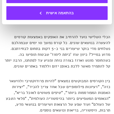
בהתאמה אישית
3.
Highbrow
– הפכו את האימייל למיני-אוניברסיטה
הכלי השלישי נועד להרחיב את האופקים באמצעות קורסים
להעשרה בנושאים שונים. כל קורס נמשך 10 ימים שבמהלכם
נשלחים מדי בוקר שיעורים בני כ-5 דקות בתחום לבחירתכם.
מדוע במייל? כיוון שזו 'כיתת לימוד' שבטוח תופיעו בה.
כשהחומר מוגש וארוז בצורה נוחה ומגיע עד לפתחנו, הרבה יותר
קל להתמיד מאשר ללכת באופן יזום וללמוד באתרים שונים.
בין הקורסים המבוקשים נמצאים "להיות פרודוקטיבי ולהישאר
כזה", "רעיונות פילוסופיים שכל אחד צריך להכיר", "יצירות
האמנות המפורסמות ביותר", "טיפים פשוטים לאוכל בריא",
"הנאומים המשפיעים ביותר בהיסטוריה העולמית", "פלאי הטבע
של העולם" ועוד שפע של הרצאות ושיעורים בנושאי מדע,
תרבות, היסטוריה, בריאות ונושאים נוספים.