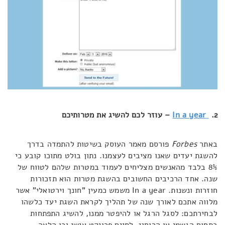
2.
In a year
– עוזר לכם להשיג את מטרותיכם
באתר
Forbes
פורסם מאמר העוסק בשיטות להתמדה בדרך
להשגת יעדים שאנו מציבים לעצמנו. נתון בולט מתוכו קובע כי
8% בלבד מהאנשים מצליחים לעמוד במטרות שלהם לטווח של
שנה. אחד הרכיבים החשובים בהשגת מטרות הוא תזכורות
חוזרות ונשנות. In a year משמש כמעין "חונך וירטואלי" אשר
מלווה אתכם לאורך שנה של תהליך לקראת השגת יעד כלשהו
לבחירתכם: לסגל הרגל או להיפטר ממנו, להשיג התפתחות