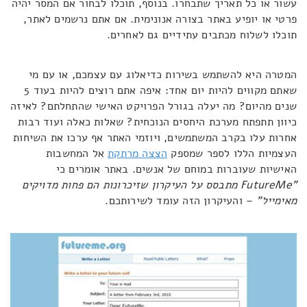
עשור או כל תאריך שתבחרו. בנוסף, תוכלו לבחור אם המסר יהיה
פרטי או יופיע באתר בצורה אנונימית. אם אתם נרשמים לאתר,
תוכלו לשלוח מכתבים עתידיים גם לאחרים.
המטרה היא להשתמש בשירות כדיאלוג עם עצמכם, או עם מי
שאתם מקווים להיות יום אחד: איפה אתם רוצים להיות בעוד 5
שנים מהיום? מה יעלה בגורל הפרויקט האישי שהתחלתם? לאיזה
כיוון תתפתח מערכת היחסים הנוכחית? שאלות כאלה ועוד רבות
אחרות עלו בקרב המשתמשים, ויוזמי האתר אף ערכו את השיחות
העצמיות הללו לספר שמספק
הצצה מרתקת
אל המחשבות
האישיות שעוברות במוחם של אנשים. באתר אומרים כי
"
FutureMe
מתבסס על העיקרון שזיכרונות הם פחות מדויקים
מאימייל"
– והעיקרון הזה עומד לשירותכם.