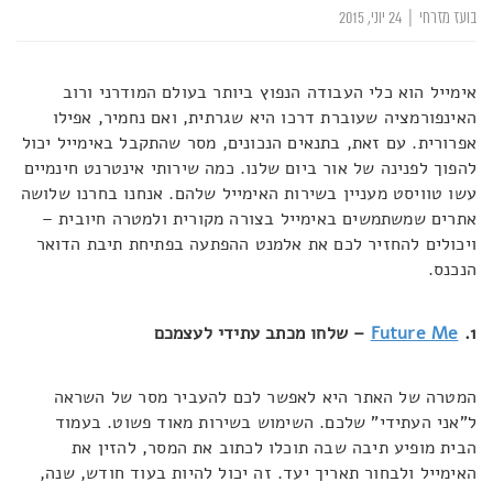
בועז מזרחי
|
24 יוני, 2015
אימייל הוא כלי העבודה הנפוץ ביותר בעולם המודרני ורוב
האינפורמציה שעוברת דרכו היא שגרתית, ואם נחמיר, אפילו
אפרורית. עם זאת, בתנאים הנכונים, מסר שהתקבל באימייל יכול
להפוך לפנינה של אור ביום שלנו. כמה שירותי אינטרנט חינמיים
עשו טוויסט מעניין בשירות האימייל שלהם. אנחנו בחרנו שלושה
אתרים שמשתמשים באימייל בצורה מקורית ולמטרה חיובית –
ויכולים להחזיר לכם את אלמנט ההפתעה בפתיחת תיבת הדואר
הנכנס.
1.
Future Me
– שלחו מכתב עתידי לעצמכם
המטרה של האתר היא לאפשר לכם להעביר מסר של השראה
ל"אני העתידי" שלכם. השימוש בשירות מאוד פשוט. בעמוד
הבית מופיע תיבה שבה תוכלו לכתוב את המסר, להזין את
האימייל ולבחור תאריך יעד. זה יכול להיות בעוד חודש, שנה,