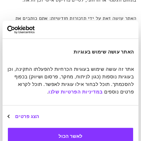
בתחום הגשמי או הרוחני, לסיים פרויקט אישי וכן הלאה.
האתר עושה זאת על ידי תזכורות חודשיות: אתם כותבים את
המטרה, ומדי חודש, רק כדי לוודא שאתם עדיין במסלול הנכון,
האתר שולח לכם תזכורת לאימייל. על פי המחקרים שפורסמו
במאמר של
Forbes
,
הכלי הזה יכול לשפר משמעותית את הסיכוי
שלכם להצליח ולהכניס אתכם למועדון 8 האחוזים היוקרתי.
האתר עושה שימוש בעוגיות
אתר זה עושה שימוש בעוגיות הכרחיות להפעלתו התקינה, וכן 
בעוגיות נוספות (כגון לניתוח, מחקר, פרסום ושיווק) בכפוף 
להסכמתך. תוכל לבחור אילו עוגיות לאפשר. תוכל לקרוא 
פרטים נוספים 
במדיניות הפרטיות שלנו
.
הצג פרטים
לאשר הכול