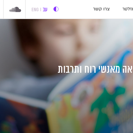
עב
ENG
זלטר
צרו קשר