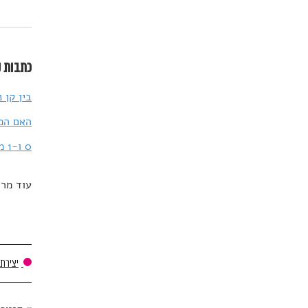
כתבות נ
בין קן 
האם המצ
0 ו-1 מגדירים את עצם קיומנו במובן עמוק בהרבה מהמהפכה הדיגיטלית
עוד מרד
יצירת