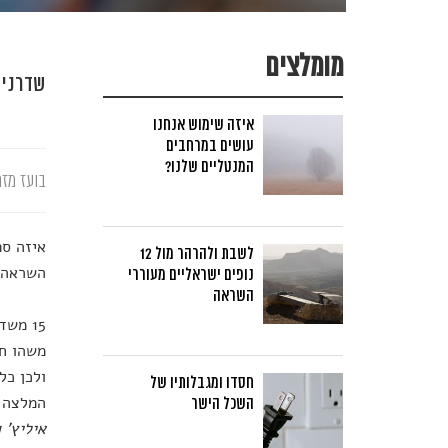
מומלצים
שדרני 
איזה שימוש אנחנו
עושים במרחבים
המנטליים שלנו?
בועז מזר
איזה ספ
לשבת ולהרהר מול 12
השראה 
נופים ישראליים מעוררי
השראה
15 מש
משהו חד
ולכן כל
חסדו ומגבלותיו של
המלצה ל
השכל הישר
איליץ' 