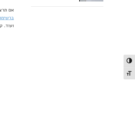
אם תרצו
ברשימה
ועוד. ק
פעל/כבה ניגודיות גבוהה
תג גודל גופן