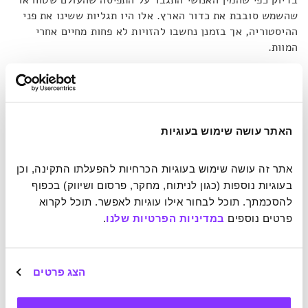
שהשמש סובבת את כדור הארץ. אלו היו תגליות ששינו את פני
ההיסטוריה, אך בזמנן נחשבו להזויות לא פחות מחיים אחרי
המוות.
מדענים מבינים שהם לא מבינים
לדעתו של אלכסנדר, היום אנו נמצאים בתקופת מעבר שבה
האתר עושה שימוש בעוגיות
המדע מתחיל להיפתח ולקבל את האפשרות שקיימות תופעות שהן
מחוץ להישג ידו כרגע. הגילויים הללו, הוא אומר, עתידים להיות
אתר זה עושה שימוש בעוגיות הכרחיות להפעלתו התקינה, וכן 
בעלי אפקט כה מהותי על המין האנושי, שהן ישנו אותו לנצח. הם
בעוגיות נוספות (כגון לניתוח, מחקר, פרסום ושיווק) בכפוף 
יכניסו אותנו להלם, אבל יהיו מנחמים ומרפאים, כפי שהוא חווה
להסכמתך. תוכל לבחור אילו עוגיות לאפשר. תוכל לקרוא 
בהתנסות שלו.
פרטים נוספים 
במדיניות הפרטיות שלנו
.
בספרו
"הוכחה לגן עדן"
מתאר ד"ר אלכסנדר באריכות את חוויית
העולם שאחרי שעבר עקב חיידק במוח שהוביל אותו לתרדמת של
הצג פרטים
7 ימים:
"כתוצאה, אני יודע שיופי, אהבה וטוב לב הם אמיתיים
ושהנפש היא אמיתית. הם חלק מהגיאוגרפיה הממשית של