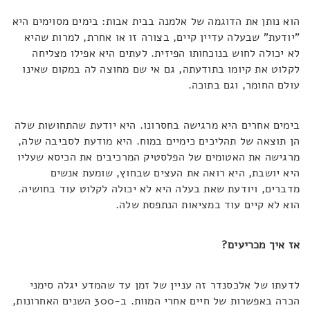
הוא נותן את הדוגמה של אלמנה בבית אבות: בימים מסוימים היא
"יודעת" שבעלה עדיין קיים, בצורה זו או אחרת, למרות שהיא
לא יכולה לחוש בנוכחותו הפיזית. לעתים היא אפילו מצליחה
לקלוט את קיומו בתודעתה, גם אי שם מחוצה לה במקום שאינו
עולם החומר, וגם בתוכה.
בימים אחרים היא מרגישה בחסרונו. היא יודעת שהתחושות שלה
הן תוצאה של תהליכים כימיים במוח. היא מודעת לסביבה שלה,
מרגישה את האטומים של הפלסטיק המרכיבים את הכיסא שעליו
היא יושבת, היא רואה את העצים שבחוץ, שומעת אנשים
מדברים, ויודעת שאת בעלה היא לא יכולה לקלוט עוד בחושיה.
הוא לא קיים עוד במציאות הנתפסת שלה.
אז איך מכריעים?
לדעתו של אלכסנדר זה עניין של זמן עד שהמדע יגלה סימני
הכרה באפשרות של חיים אחרי המוות. ב-300 השנים האחרונות,