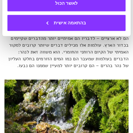
היקום".
הוא ממשיך ומסביר כי העולמות שראה כשהיה בתרדמת,
לאשר הכול
עם פעילות מוחית השואפת לאפס, אינם מופשטים או תיאורטיים,
אלא ממשיים מאוד, ואפילו יותר.
בהתאמה אישית
בעולמות האלה יש עצים, מים, דגים ושאר דברים ארציים. אך
הם לא ארציים – לדבריו הם אמיתיים יותר מהדברים שקיימים
בכדור הארץ. עולמות אלו מכילים דברים שיותר קרובים למקור
האמיתי של הקיום הרוחני והחומרי. הוא משווה זאת לנהר:
הדברים בעולמות שמעבר הם כמו המים הזורמים בחלקו העליון
של נהר בהרים – הם קרובים יותר למעיין שממנו הם נבעו.