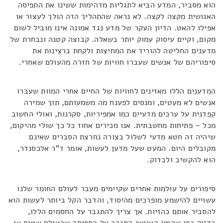
הוא מסביר, המדע הביא לתגליות מדהימות ששינו את התפיסה
האנושית מקצה לקצה. לא נראה שהתהליך הזה הולך לעצור או
אפילו להאט. הדיון העקר של מדע נגד אמונה אינו מוביל לשום
מקום, וקיים עיסוק עמוק יותר בשאלה. קבוצה קטנה ונבחרת של
מדענים החליטה להוריד את המחיצות ולקחת ברצינות את
סיפוריהם של אנשים שעברו חוויות של חזרה מהעולם שאחרי.
המדענים הללו מאזינים לחוויות של החיים אחרי המוות שעברו
אנשים לא מעטים, ומנסים לפענח מה משמעותם, תוך שמירה
קפדנית על ערכים מדעיים כמו אמפיריות, סקרנות, ואולי החשוב
מכל – פתיחות מחשבתית. אנו מכירים אחוז כל כך שולי מהיקום,
שיהיה זה חטא מדעי לשלול בצורה נחרצת הסברים שאינם
מקובלים היום. המעט שעל מדען לעשות, אומר ד"ר אלכסנדר,
הוא להקשיב ולבדוק.
סיפורים על עולמות אחרים שקיימים מעבר לעולם החומר שלנו
עשויים להישמע מופרכים מהיסוד, והדבר הקל ביותר לעשות הוא
להסביר אותם כהזיות. אך צריך להתגבר על החסמים הללו,
בדיוק כפי שהמין האנושי התגבר על התפיסה שהעולם שטוח או