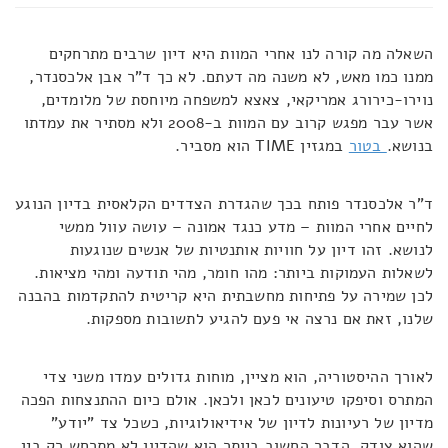
השאלה מה קורה לנו אחרי המוות היא דיון שרבים מתרחקים
ממנו כמו מאש, לא משנה מה דעתם. לא כך ד"ר אבן אלכסנדר,
נוירו-כירורג אמריקאי, צאצא למשפחה מיוחסת של מלומדים,
אשר עבר מפגש קרוב עם המוות ב-2008 ולא מסתיר את עמדתו
בנושא.
בטור
במגזין TIME הוא מסביר.
ד"ר אלכסנדר פותח בכך שהגדרת הצדדים הקלאסית בדיון הנוגע
לחיים אחרי המוות – מדע כנגד אמונה – עושה עוול ממשי
לנושא. זהו דיון על חוויות אותנטיות של אנשים שנוגעות
לשאלות העמוקות ביותר: מהו חומר, מהי תודעה ומהי מציאות.
לכן שמירה על פתיחות מחשבתית היא קריטית להתקדמות בהבנה
שלנו, זאת אם נרצה אי פעם להגיע לתשובות מספקות.
לאורך ההיסטוריה, הוא מציין, מוחות גדולים עמדו משני צדי
המתרס וסיפקו טיעונים לכאן ולכאן. אולם כיום ההתנצחות הפכה
מדיון של רעיונות לדיון של אידיאולוגיות, כשכל צד "יודע"
שהוא צודק. הדבר החשוב ביותר הוא שהדיון לא מתרחש רק בין