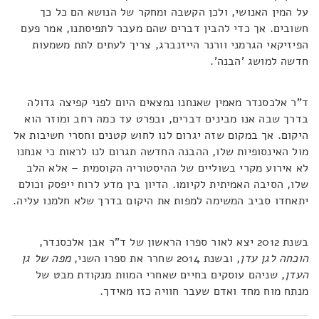
על המין האנושי, ולכן הקשבה ומחקר של הנושא הם כל כך
חשובים. אך כדי להבין דברים שהם מעבר לתפיסתנו, אמר פעם
הפיזיקאי הגרמני וורנר הייזנברג, צריך לעתים לתת משמעות
חדשה למושג 'הבנה'.
ד"ר אלכסנדר מאמין שאנחנו נמצאים היום לפני קפיצה גדולה
בדרך שבה אנו מבינים דברים, ובפרט עד כמה רחב ומוזר הוא
היקום. אך במקום שזה יגרום לנו לחוש קטנים וחסרי חשיבות אל
מול האינסופיות שלו, ההבנה החדשה תגרום לנו לראות כי אנחנו
לא אירוע מקרי בשוליים של ההיסטוריה הקוסמית – אלא הלב
שלו, הסיבה האמיתית לקיומו. הדיון בין מדע לרוח ייפסק וכולם
יתאחדו סביב המשימה למפות את היקום בדרך שלא חלמנו עליה.
בשנת 2012 יצא לאור ספרו הראשון של ד"ר אבן אלכסנדר,
הוכחה לגן עדן
, ובשנת 2014 שחרר את ספרו השני,
מפה של גן
העדן
, שניהם עוסקים בחיים שאחרי המוות מנקודת מבט של
מנתח מוח מחד ואדם שעבר חוויה כזו מאידך.