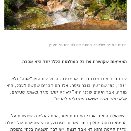
חווית החיים שלאחר המוות צלולה כמו מי מעיין.
המציאות שקושרת את כל העולמות הללו יחד היא אהבה
שום דבר אינו מבודד, זר או מוזנח. הכול שם הוא "אתה" ולא
"זה", כפי שמרטין בובר ניסח. אלו הם דברים שקשה לעכל, הוא
מודה, אבל היקום שלנו הוא
"לא רק יותר מוזר משאנו מניחים,
אלא יותר מוזר משאנו מסוגלים להניח".
כששאלת החיים אחרי המוות תיפתר, אותה אלמנה שיושבת על
הכיסא ובוהה מחלון בית האבות בגעגוע, תדע שהישות של בעלה
עדיין קיימת והוא לא אבד לנצח. יש לכך השפעה בלתי נתפסת