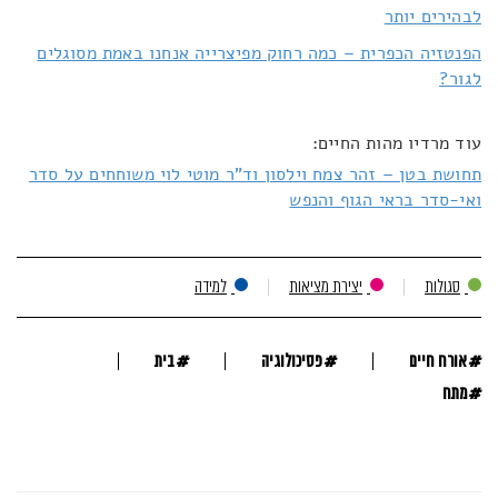
לבהירים יותר
הפנטזיה הכפרית – כמה רחוק מפיצרייה אנחנו באמת מסוגלים
לגור?
עוד מרדיו מהות החיים:
תחושת בטן – זהר צמח וילסון וד"ר מוטי לוי משוחחים על סדר
ואי-סדר בראי הגוף והנפש
סגולות
יצירת מציאות
למידה
#
#
#
אורח חיים
פסיכולוגיה
בית
#
מתח