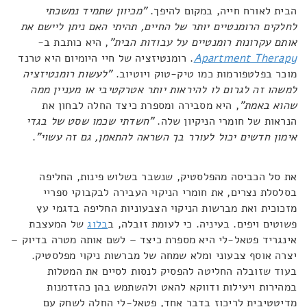
הבית לאורח חייה, במקום להיפך.
"מכיוון שתמיד נמשכתי
לחלקים הרומנטיים יותר של החיים, תהיתי האם ניתן ליישם את
אותם עקרונות רומנטיים על עבודות הבית"
, היא כותבת ב-
Apartment Therapy
. רומנטיזציה של חיי היומיום היא טרנד
מוכר בפלטפורמות כמו טיק-טוק ויוטיוב.
"לעשות רומנטיזציה
למשהו זה לגרום לו להיראות יותר אטרקטיבי או מעניין ממה
שהוא באמת
"
, היא מסבירה ומספרת כיצד החלה לבחון את
הנראות של חומרי הניקיון שלה.
"חשדתי ש
כמו שסט של בגדי
אימון חדשים יכול לעורר בך השראה להתאמן, גם זה עשוי"
.
את סל הכביסה מהפלסטיק, שנשבר בשלוש פינות, החליפה
בסלסלת נצרים, את חומרי הניקוי העבירה לבקבוקי ספריי
מזכוכית ואת מברשות הניקוי הצבעוניות החליפה בדגמי עץ
פשוטים ויפים. בעיניה. כי לעומת זובלה, ב
בלוג
של המעצבת
אינגריד פטאל-לי היא מספרת כיצד – לשם אותה מטרה בדיוק –
יצרה אוסף צבעוני ומלא שמחה של מברשות ניקוי מפלסטיק.
בעוד שזובלה החליטה להפסיק לנסות לסיים את המטלות
במהירות ויעילות ודווקא להאט ולהשתמש בהן כהזדמנות
מדיטטיבית לריכוז בדבר אחד, פטאל-לי החלה לשחק עם