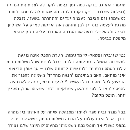
טיימר: היא גם בדקה כמה זמן באמת לוקח לה לפנות את המדיח
(וגילתה שמדובר ב-4 דקות בלבד, מה שגרם לה להתנגד פחות
למשימה) וגם הציבה לעצמה יעדים והתחרתה בשעון. זובלה
מוזגת לעצמה כוס יין לבן וחותכת את הירקות למרק על השולחן
בגינה ופטאל-לי רואה את הסדרה האהובה עליה בזמן שהיא
מקפלת כביסה.
כפי שזובלה ופטאל-לי מדגימות, הטלת הספק אינה נוגעת
לחשיבות המטלה ונחיצותה בלבד. יכול להיות שכל מטלות הבית
שלנו באמת ובתמים רלוונטיות לרווחה שלנו – אך אופן הביצוע
אינו מותאם. האם מבחינתנו 'הנאה מהדרך' משמעה להפוך את
הביצוע לקל ומהיר ככל האפשר? לנעים וכיפי, כזה שלא נרצה
להפסיק? או לבלתי מורגש, שמתקיים בזמן שמשהו אחר, מעניין
יותר, תופס מקום?
בכל מנזר ובית ספר לאימון מתנהלת שיחה על האיזון בין מטרה
ודרך. אבל היום עולות על הבמה מטלות הבית, נושא שכביכול
נתפס כשולי אך תופס נתח משמעותי מהעיסוק היומי שלנו וצורך