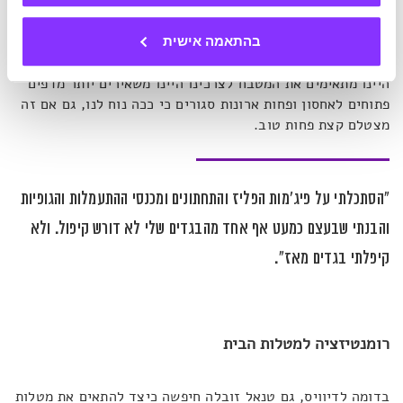
ביומיים ולהתמודד עם כמות גדולה – במקום לשטוף כל יום
כמויות קטנות יותר? אולי נכון להשקיע את האנרגיה בסידור חכם
של הכלים בכיור כך שלא יעלה על גדותיו? ומי מאיתנו
בהתאמה אישית
שמשאירים את ארונות המטבח פתוחים לרווחה – ייתכן שאם
היינו מתאימים את המטבח לצרכינו היינו משאירים יותר מדפים
פתוחים לאחסון ופחות ארונות סגורים כי ככה נוח לנו, גם אם זה
מצטלם קצת פחות טוב.
"הסתכלתי על פיג’מות הפליז והתחתונים ומכנסי ההתעמלות והגופיות
והבנתי שבעצם כמעט אף אחד מהבגדים שלי לא דורש קיפול. ולא
קיפלתי בגדים מאז".
רומנטיזציה למטלות הבית
בדומה לדיוויס, גם טנאל זובלה חיפשה כיצד להתאים את מטלות