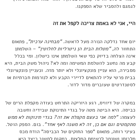
לגמגם ולהסביר שלא הספקנו.
היי, אני לא באמת צריכה לקפל את זה
יום אחד נדלקה הנורה מעל לראשה.
"
מבחינה ערכית"
, פתאום
התחוור לה,
"מטלות הבית הן ניטרליות לחלוטין"
– השלמתן
אינה הצלחה בדיוק כפי שאי השלמתן אינו כישלון. ומי בכלל
קבע מה נחשב להשלמת המשימה ומה לא? ניהול משק הבית, היא
מסבירה, הוא עניין פונקציונלי ולא יותר מזה. וכעניין פונקציונלי
בבית פרטי עליו להתאים לדיירי הקבע ולא לנורמות חברתיות או
לסטנדרטים שעוברים מדור לדור.
במקרה של דיוויס, רגע היוריקה התרחש בעודה מקפלת הרים של
כביסה. היא הביטה מטה על בגדי התינוקת שבידיה וחשבה
לעצמה:
"למה אני בעצם מקפלת את זה? בגדי תינוקות לא ממש
מתקמטים וגם אם כן, זה לא משנה לאף אחד"
. בום. הספק הוטל.
בעיני רוחה, פתאום "ספר החוקים של הכביסה" הודח מכס
מלכותו ושונמך לרשימת המלצות. במקום לחשוב כיצד היא