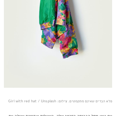
פלא הבדים שאינם מתקמטים. צילום: Girl with red hat / Unsplash
אם נצא מסל הכביסה הפרטי שלה, השאלות שדיוויס שאלה את