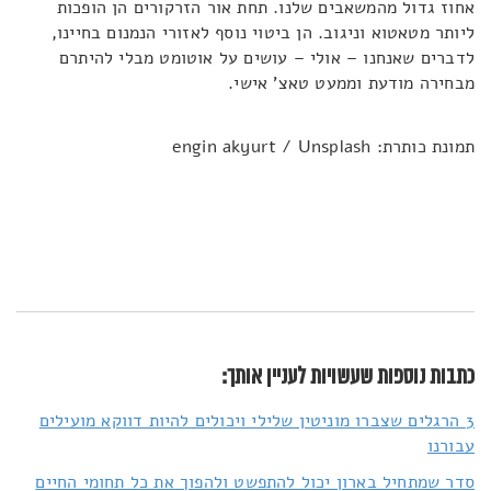
אחוז גדול מהמשאבים שלנו. תחת אור הזרקורים הן הופכות
ליותר מטאטוא וניגוב. הן ביטוי נוסף לאזורי הנמנום בחיינו,
לדברים שאנחנו – אולי – עושים על אוטומט מבלי להיתרם
מבחירה מודעת וממעט טאצ' אישי.
תמונת כותרת: engin akyurt / Unsplash
כתבות נוספות שעשויות לעניין אותך:
3 הרגלים שצברו מוניטין שלילי ויכולים להיות דווקא מועילים
עבורנו
סדר שמתחיל בארון יכול להתפשט ולהפוך את כל תחומי החיים