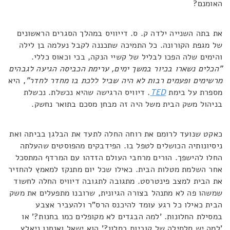
האומנם?
את בתה השנייה ילדה ק. ס. דייוויס במהלך הסגרים הראשונים
של מגפת הקורונה. כל התמיכה שתכננה לקבל נעלמה בן לילה
והימים שלה הפכו לבליל של קשיי הנקה, בכי וכאוס כללי.
"הכלים נשארו בכיור במשך ימים, ערימת הכביסה הגיעה לגבהים
מרשימים ופעמים רבות לא היה שביל ללכת בו מחדר לחדר
"
, היא
מספרת על בימת
TED
. דיוויס הרגישה שהיא נכשלת. נכשלת
בניהול משק הבית משל היה זה מבחן מסכם בתואר נחשק.
כאקט שנועד לרומם את רוחה החלה לתעד את הבלגן בביתה ואת
ניסיונותיה הכושלים לטפל בו. הפידבקים מהפוסטים שהעלתה
החלו להישפך. הורים מרחבי העולם הזדהו עם המרדף המתסכל
אחר השלמת מטלות הבית. כאילו שכל יום מתנקז למאמץ להחזיר
את הבית למצב פינטרסט. מתגובה לתגובה דיוויס החלה לחשוד
שמשהו פה לא מתנהל בצורה הגיונית, שרובנו מתפעלים את משק
הבית כאילו כל רגע עומד להיכנס הרס"ר ולהעביר אצבע
במסילת החלונות. 'למה הבגדים לא מקופלים כמו בחנות?' או
'למה יש סלסילה של קוביות בסלון?' הוא ישאל ואנחנו ניאלץ