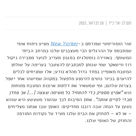
תום לב-ארי בייז
|
28 פברואר, 2023
טור הומוריסטי שפורסם ב-
New Yorker
מציע ניתוח אופי
שמתבסס על ההרגלים הכי מעצבנים שלנו במרחב הביתי
המשותף. באווירה נוסטלגית בסגנון מעריב לנוער מסבירה ניקול
רוז וויטאקר שמי שנותן למכתבים להצטבר בערימה על שולחן
המטבח מאופיין בפחד גדול מהלא נודע; אלו שמניחים לכלים
להיערם בכיור נוטים להימנע מלפעול בתקווה שמישהו אחר יטפל
בצרות שלהם; ומי שמשאיר את דלתות ארונות המטבח פתוחות
הוא
"אמיץ מספיק כדי להתחיל כל משימה שצצה […] אך פחדן
מכדי לסיים אותה".
אחת הסיבות לכך שהטור משעשע היא שהוא
נשען על הנחה שבה רובנו מחזיקים: האופן שבו אנחנו מצליחים
– או לא – לתחזק את הבית שלנו מעיד על נקודות התורפה
והחוזק של האופי שלנו.