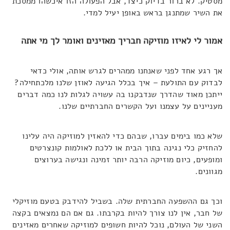
מסטיק. לא ברור בדיוק כיצד, אבל הפעולה הזו איכשהו ממסכת
את השיר שמתנגן בראש באופן יעיל למדי.
אמור לי לאיזו מוזיקה חבריך מאזינים ואומר לך מי אתה
אך רגע אחד לפני שאנחנו ממהרים לגרש אותה, אולי כדאי
לבדוק עם התולעת – איך בכלל הגיעה לאוזן שלנו מלכתחילה?
ייתכן מאוד שהדרך שנדבקנו בה עשויה לגלות לנו כמה דברים
מעניינים על עצמנו ועל הקשרים החברתיים שלנו.
שלא כמו בימים עברו, שבהם כדי להאזין למוזיקה היה עלינו
להחזיק כלי נגינה בתוך הבית או ללכת לאולמות קונצרטים
ומופעים, כיום מוזיקה הרבה יותר זמינה ונגישה בערוצים
מגוונים.
וכך גם ההשפעה החברתית שלה. בשביל להידבק בטעם מוזיקלי
של חבר, אין לנו צורך להיות בקרבתו. גם אם הם נמצאים בקצה
השני של העולם, נוכל להיות חשופים למוזיקה שאחרים מאזינים