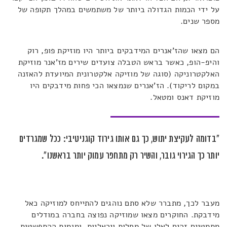
על ידי הכמות הגדולה ביותר של משתמשים במהלך תקופה של
מספר שנים.
הם מצאו שהז'אנרים המידבקים ביותר היו מוזיקת פופ, רוק
והיפ-הופ, כאשר בראש הטבלה צועדים שירים מז'אנר מוזיקת
האלקטרוניקה (סוגה של מוזיקה אלקטרונית המיועדת להאזנה
במקום לריקוד). הז'אנרים שנמצאו הכי פחות מידבקים היו
מוזיקת דאנס ומטאל.
"בדומה לעקיצת יתוש, כך גם אותו גירוד קוגניטיבי: ככל שמגרדים
יותר כך הגירוי גובר, והשיר רק מתחפר עמוק יותר בראשנו".
מעבר לכך, מתברר שלא סתם נוהגים להתייחס למוזיקה כאל
מידבקת. החוקרים מצאו שמוזיקה נפוצה בחברה במודלים
מתמטיים זהים לאלו של מחלות ויראליות, ומגמות ההתפשטות