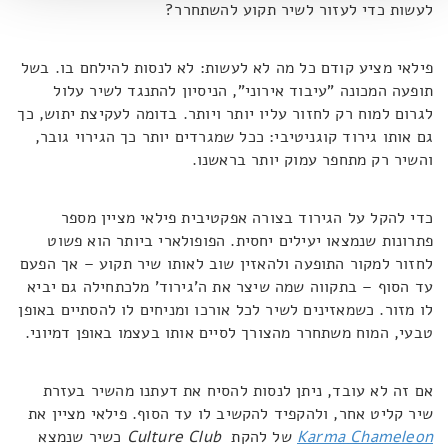
לעשות כדי לעזור לשיר תקוע להשתחרר?
פילאי מציע קודם כל מה לא לעשות: לא לנסות להילחם בו. בשל
תופעה המכונה "עיבוד אירוני", הניסיון להתנגד לשיר עלול
לגרום למוח רק לחזור עליו יותר ויותר. בדומה לעקיצת יתוש, כך
גם אותו גירוד קוגניטיבי: ככל שמגרדים יותר כך הגירוי גובר,
והשיר רק מתחפר עמוק יותר בראשנו.
כדי להקל על הגירוד בצורה אפקטיבית פילאי מציין מספר
פתרונות שנמצאו יעילים יחסית. הפופולארי ביותר הוא פשוט
לחזור למקור התופעה ולהאזין שוב לאותו שיר תקוע – אך הפעם
עד הסוף – בתקווה שמה שיצר את ה'גירוד' מלכתחילה גם יביא
לו מזור. כשמאזינים לשיר לכל אורכו ומניחים לו להסתיים באופן
טבעי, המוח משתחרר מהצורך לסיים אותו בעצמו באופן דמיוני.
אם זה לא עובד, ניתן לנסות להסיח את דעתנו מהשיר בעזרת
שיר קליט אחר, ולהקפיד להקשיב לו עד הסוף. פילאי מציין את
Karma Chameleon
של להקת
Culture Club
כשיר שנמצא