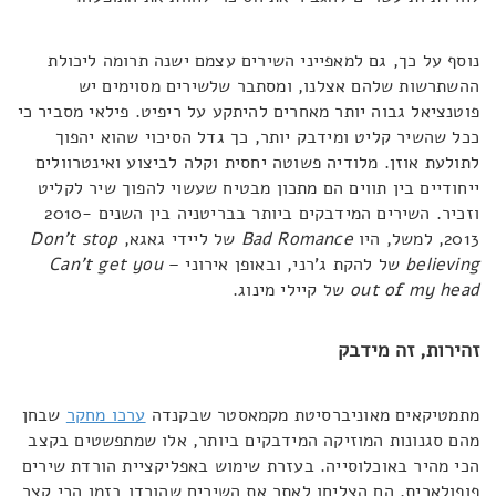
נוסף על כך, גם למאפייני השירים עצמם ישנה תרומה ליכולת
ההשתרשות שלהם אצלנו, ומסתבר שלשירים מסוימים יש
פוטנציאל גבוה יותר מאחרים להיתקע על ריפיט. פילאי מסביר כי
ככל שהשיר קליט ומידבק יותר, כך גדל הסיכוי שהוא יהפוך
לתולעת אוזן. מלודיה פשוטה יחסית וקלה לביצוע ואינטרוולים
ייחודיים בין תווים הם מתכון מבטיח שעשוי להפוך שיר לקליט
וזכיר. השירים המידבקים ביותר בבריטניה בין השנים 2010-
2013, למשל, היו
Bad Romance
של ליידי גאגא,
Don't stop
believing
של להקת ג'רני, ובאופן אירוני –
Can't get you
out of my head
של קיילי מינוג.
זהירות, זה מידבק
מתמטיקאים מאוניברסיטת מקמאסטר שבקנדה
ערכו מחקר
שבחן
מהם סגנונות המוזיקה המידבקים ביותר, אלו שמתפשטים בקצב
הכי מהיר באוכלוסייה. בעזרת שימוש באפליקציית הורדת שירים
פופולארית, הם הצליחו לאתר את השירים שהורדו בזמן הכי קצר