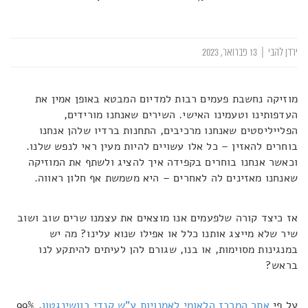
ירדן להבי
|
13 פברואר, 2023
מוזיקה נחשבת פעמים רבות למדיום המבטא באופן אמין את
העדפותינו וטעמינו האישי. השירים שאנחנו מורידים,
הפלייליסטים שאנחנו מרכיבים, התחנות ברדיו שלהן אנחנו
בוחרים להאזין – כל אלו עשויים להיות מעין ראי לנפש שלנו.
וכאשר אנחנו בוחרים בקפידה איך להציג ולשתף את המוזיקה
שאנחנו מאזינים לה לאחרים – היא משמשת אף חלון ראווה.
אז כיצד קורה שלפעמים אנו מוצאים את עצמנו שרים שוב ושוב
שיר שלא מייצג אותנו כלל או אפילו שנוא עלינו? מה יש
במנגינות מסוימות, או בנו, שגורם להן לעיתים להיתקע לנו
בראש?
על פי
אתר המרכז הלאומי לאמנויות ע"ש קנדי בוושינגטון
, 99%