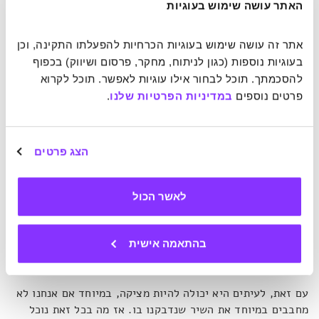
האתר עושה שימוש בעוגיות
אתר זה עושה שימוש בעוגיות הכרחיות להפעלתו התקינה, וכן 
בעוגיות נוספות (כגון לניתוח, מחקר, פרסום ושיווק) בכפוף 
להסכמתך. תוכל לבחור אילו עוגיות לאפשר. תוכל לקרוא 
פרטים נוספים 
במדיניות הפרטיות שלנו
.
לגרש את הזחל
הצג פרטים
ברגע ששיר כבר נתקע לנו בראש, מציין פילאי, רוב הסיכויים
לאשר הכול
שהוא ייעלם כלעומת שבא לאחר זמן קצר של כמה שעות או
ימים. מלבד מקרים קיצוניים מאוד – למשל, כמו בדיווחים
בודדים שנרשמו על שיר שנתקע לתקופה של מעל לשנה –
בהתאמה אישית
התופעה לרוב בלתי מזיקה.
עם זאת, לעיתים היא יכולה להיות מציקה, במיוחד אם אנחנו לא
מחבבים במיוחד את השיר שנדבקנו בו. אז מה בכל זאת נוכל