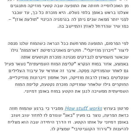
מן האוכלוסייה חוותה את התופעה שבה קטעי מוזיקה מתנגנים
אצלנו בראש באופן בלתי נשלט. היא מוכרת כל כך, עד שכבר
לפני יותר ממאה שנים ניתן לה בגרמניה הכינוי "תולעת אוזן" –
כמו שיר שהזדחל לאוזן והתיישב בה.
לפי הפרסום, התופעה מתרחשת ככל הנראה כשהמוח שלנו מנסה
ליצור "זיכרון מוזיקלי". חוקרים מאוניברסיטת דארתמות' גילו
שכאשר משמיעים לנבדקים מנגינה מוכרת וקוטעים אותה
באמצע, אזור במוח הנקרא "קליפת המוח השמיעתית" נשאר פעיל
גם לאחר שהמוזיקה פסקה. איבר זה אחראי על עיבוד הצלילים
שנקלטים באוזן לרבות מוזיקה, ועל אחסון זיכרונות מוזיקליים.
החוקרים גילו שלאחר שמוזיקה מוכרת נקטעת, קליפת המוח
השמיעתית ממשיכה לנגן את הקטע במוח באופן דמיוני.
סרטון בערוץ
How stuff works
מסביר כי ברגע שהמוח חווה
כזאת הפרעה, נוצר בו מעין "באג" שגורם לו לחזור שוב ושוב
באופן דמיוני על אותו הקטע. זו הדרך היחידה שבה הוא מצליח
להיענות ל"גירוד הקוגניטיבי" שמציק לו.