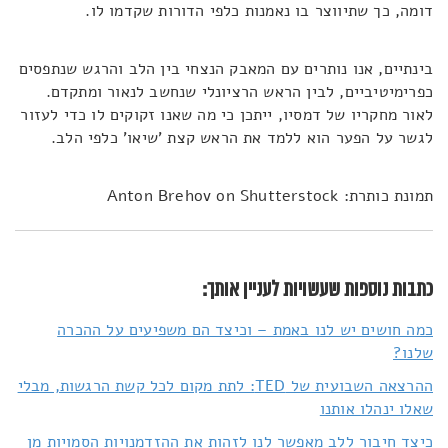
דומה, כך שתיווצר בו נאמנות כלפי הדורות שקדמו לו.
בינתיים, אנו נותרים עם המאבק הנצחי בין הלב והרגש שנתפסים
כפרימיטיביים, לבין הראש הרציונלי שנחשב לנאור ומתקדם.
לאור מחקריו של דמסיו, ייתכן כי מה שאנו זקוקים לו כדי לעזור
לגשר על הפער הוא ללמד את הראש קצת 'שיאו' כלפי הלב.
תמונת כותרת: Anton Brehov on Shutterstock
כתבות נוספות שעשויות לעניין אותך:
כמה חושים יש לנו באמת – וכיצד הם משפיעים על ההכרה
שלנו?
ההרצאה השבועית של TED: לתת מקום לכל קשת הרגשות, מבלי
שאלו ינהלו אותנו
כיצד חיבור ללב מאפשר לנו לזהות את ההזדמנויות הסמויות מן