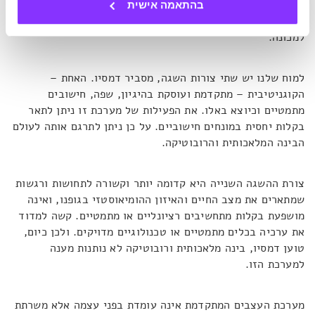
דרק ברס במגזין
Big Think
: מכיוון שהאינטליגנציה האנושית
בהתאמה אישית
מעוגנת בביולוגיה, אזי שמעצם הגדרתה לא ניתן להעביר אותה
למכונה.
למוח שלנו יש שתי צורות השגה, מסביר דמסיו. האחת –
הקוגניטיבית – מתקדמת ועוסקת בהיגיון, שפה, חישובים
מתמטיים וכיוצא באלו. את הפעילות של מערכת זו ניתן לתאר
בקלות יחסית במונחים חישוביים. על כן ניתן לתרגם אותה לעולם
הבינה המלאכותית והרובוטיקה.
צורת ההשגה השנייה היא קדומה יותר וקשורה לתחושות ורגשות
שמתארים את מצב החיים והאיזון ההומיאוסטזי בגופנו, ואינה
מושפעת בקלות מתחשיבים רציונליים או מתמטיים. קשה למדוד
את ערכיה בכלים מתמטיים או טכנולוגיים מדויקים. ולכן כיום,
טוען דמסיו, בינה מלאכותית ורובוטיקה לא נותנות מענה
למערכת הזו.
מערכת העצבים המתקדמת אינה עומדת בפני עצמה אלא משרתת