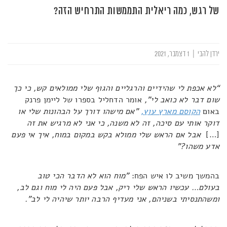
של רגש, כמה ריאלית התממשות התרחיש הזה?
ירדן להבי
|
1 דצמבר, 2021
“לא אכפת לי שהידיים והרגליים והגוף שלי ממולאים קש, כי כך
שום דבר לא כואב לי",
אומר הדחליל בספרו של ליימן פרנק
באום
הקוסם מארץ עוץ,
"אם מישהו דורך על הבהונות שלי או
דוקר אותי עם סיכה, זה לא משנה, כי אני לא מרגיש את זה
[…]
אבל אם הראש שלי ממולא בקש במקום במוח, איך אי פעם
אדע משהו?"
בהמשך משיב לו איש הפח:
"מוח הוא לא הדבר הכי טוב
בעולם… עכשיו הראש שלי ריק, אבל פעם היה לי מוח וגם לב,
ומשהתנסיתי בשניהם, אני מעדיף הרבה יותר שיהיה לי לב".