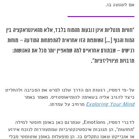
אם לשגשג בו.
"חוויות מנטליות אינן נובעות מהמוח בלבד, אלא מהאינטראקציה בין
המוח והגוף […] השותפות הזו אחראית להתפתחות התודעה – מוחות
רגישים – שבתורם אחראיים למה שמאפיין יותר מכל את האנושות:
תרבויות וציוויליזציות".
על-פי דמסיו, רגשות הם הדרך שלנו לפרש את הסביבה ולהחליט
כיצד להגיב אליה בשאיפה להומיאוסטזיס. מאמר באתר
Exploring Your Mind
מרחיב על עמדתו.
לדברי דמסיו, Emotions, שנתרגם כאן באופן חופשי למילה
'תחושות', הן תגובות אינסטינקטיביות שמתעוררות לנוכח אירוע
או אובייקט שאנו נתקלים בו. הן מופעלות באופן אוטומטי מבלי