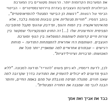
את המערכות הקדומות יותר. הרגשות מקשרים בין המערכת
הביולוגית למערכת העצבים בעזרת נוירוטרנסמיטרים – הביטוי
הכימי של רגשות.
"רגשות הן הביטוי המנטלי להומיאוסטזיס"
,
כותב דמסיו.
"חוויות מנטליות אינן נובעות מהמוח בלבד, אלא
מהאינטראקציה בין המוח והגוף, ופידבק שהגוף מקבל מהסביבה
הפנימית והחיצונית שלו
[
…
]
זה החוט הפונקציונלי שמקשר בין
צורות חיים קדומות לשותפות המופלאה בין הגוף ומערכת
העצבים. השותפות הזו אחראית להתפתחות התודעה – מוחות
רגישים – שבתורם אחראיים למה שמאפיין יותר מכל את
האנושות: תרבויות וציוויליזציות".
לכן, לדעת דימסיו, לא ניתן פשוט 'להוריד' תודעה למכונה.
"ללא
הגוף מדענים לא יכולים להעתיק את התודעה בדרך שקרובה למה
שאנו חווים. מתגלה תפיסה מוגבלת של מהם באמת החיים, וחוסר
הבנה לגבי מה שמבנה את החוויה המנטלית".
כבד את אביך ואת אמך