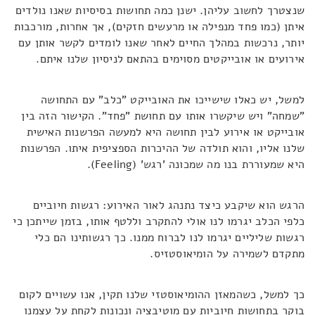
שנצטרך לחשוב עליהן. ישנן כמה תחושות בסיסיות שאנו נולדים
איתן (כמו פחד מנפילה או מרעשים חזקים), אך אחרות, מורכבות
יותר, נרכשות במהלך החיים לאחר שאנו לומדים לקשר אותן עם
אירועים או אובייקטים מסוימים בהתאם לניסיון שלנו איתם.
למשל, יש כאלו שישייכו את האובייקט "כלב" עם התחושה
"שמחה" ויש שיקשרו אותו עם תחושת "פחד". הקישור הזה בין
אובייקט או אירוע לבין תחושה היא למעשה הפרשנות האישית
שלנו אליו, והוא תולדה של ההיכרות הספציפית איתו. הפרשנות
היא שמעוררת בנו מה שמכונה 'רגש' (Feeling).
הרגש הוא שיקבע כיצד נתנהג לאור האירוע: רגשות חיוביים
כלפי הכלב יגרמו לנו אולי להתקרב וללטף אותו, בזמן שייתכן כי
רגשות שליליים יגרמו לנו לברוח ממנו. כך רגשותינו הם כלי
מתקדם לשמירה על הומיאוסטזיס.
כך למשל, כשהמאזן ההומיאוסטזי שלנו תקין, אנו עשויים לקום
בוקר בתחושות חיוביות עם מוטיבציה ונכונות לקחת על עצמנו