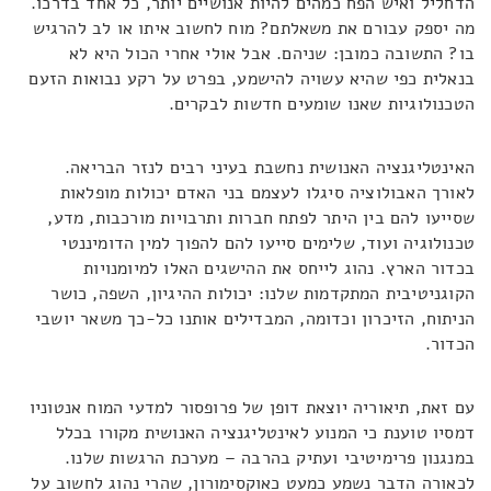
הדחליל ואיש הפח כמהים להיות אנושיים יותר, כל אחד בדרכו.
מה יספק עבורם את משאלתם? מוח לחשוב איתו או לב להרגיש
בו? התשובה כמובן: שניהם. אבל אולי אחרי הכול היא לא
בנאלית כפי שהיא עשויה להישמע, בפרט על רקע נבואות הזעם
הטכנולוגיות שאנו שומעים חדשות לבקרים.
האינטליגנציה האנושית נחשבת בעיני רבים לנזר הבריאה.
לאורך האבולוציה סיגלו לעצמם בני האדם יכולות מופלאות
שסייעו להם בין היתר לפתח חברות ותרבויות מורכבות, מדע,
טכנולוגיה ועוד, שלימים סייעו להם להפוך למין הדומיננטי
בכדור הארץ. נהוג לייחס את ההישגים האלו למיומנויות
הקוגניטיבית המתקדמות שלנו: יכולות ההיגיון, השפה, כושר
הניתוח, הזיכרון וכדומה, המבדילים אותנו כל-כך משאר יושבי
הכדור.
עם זאת, תיאוריה יוצאת דופן של פרופסור למדעי המוח אנטוניו
דמסיו טוענת כי המנוע לאינטליגנציה האנושית מקורו בכלל
במנגנון פרימיטיבי ועתיק בהרבה – מערכת הרגשות שלנו.
לכאורה הדבר נשמע כמעט כאוקסימורון, שהרי נהוג לחשוב על