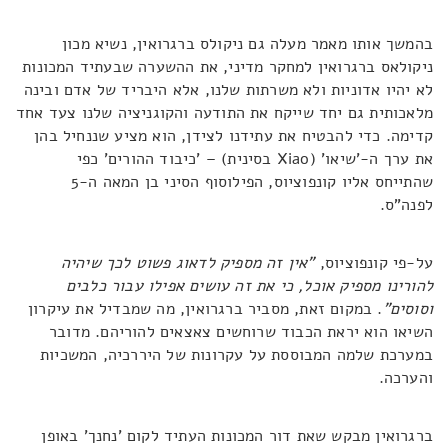
בהמשך אותו מאמר מעלה גם ניקולס ברגרואין, נשיא מכון
ניקולאס ברגרואין למחקר מדיני, את ההשערה שבעתיד המכונות
לא יהיו אדוניות ולא משרתות שלנו, אלא היבריד של אדם ובינה
מלאכותית גם יחד שייקח את התודעה והקוגניציה שלנו צעד אחד
קדימה. כדי להבטיח את עתידנו לצידן, הוא מציע שננחיל בהן
את ערך ה-'שיאו' (Xiao בסינית) – 'כיבוד ההורים' כפי
שהתייחס אליו קונפוציוס, הפילוסוף הסיני בן המאה ה-5
לפנה"ס.
על-פי קונפוציוס,
"אין זה מספיק לדאוג פשוט לכך שיהיה
להורינו מספיק אוכל, כי את זה עושים אפילו עבור כלבים
וסוסים"
. במקום זאת, מסביר ברגרואין, מה שמבדיל את עיקרון
השיאו הוא יראת הכבוד שרוחשים צאצאים להוריהם. מדובר
במערכת שלמה המבוססת על עקרונות של היררכיה, המשכיות
והערכה.
ברגרואין מבקש שאת דור המכונות העתיד לקום 'נחנך' באופן