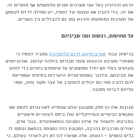
הרגש וההיגיון כעל שני מערכים שונים שלפעמים אף סותרים זה
את זה. כדי להבין את טענתו של דמסיו, יש תחילה לרדת לעומקן
של מערכות התחושות והרגש כמו גם להבדלים בין השניים.
על תחושות, רגשות ומה שביניהם
בריאיון עבור
אוניברסיטת דרום קליפורניה
מסביר דמסיו כי
מאחורי מערכת הרגשות עומד מכניזם ביולוגי קדמון. אורגניזמים
פשוטים בעלי תא יחיד מסתמכים על איתותים כימיים כדי לחוש
את סביבתם. מדובר באסטרטגיית הישרדות בסיסית שמסייעת
להם להבין מתי הם יכולים להתקרב אל עבר מקור מזון, ומתי
עליהם לברוח מסכנה.
תגובות אלו הן חלק ממנגנון שלם שמסייע לאורגניזם לווסת את
התנאים הכימיים והפיזיקליים שלו ביחס לשינויים חיצוניים
בסביבתו ולשמור על איזון המכונה הומאוסטזיס. בבני אדם,
יצורים מורכבים בהרבה, המנגנון הזה התפתח בהתאם ונוספו לו
כלים נוספים – רגשות. אלה אפשרו לנו לא רק לשרוד בעולם, כי