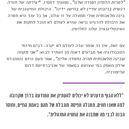
"למרות הדמיון הפורה שלנו",
ממשיך דמסיו, "
יצירתה של חוויה
רגשית ברובוט עדיין לא בהישג ידינו"
. היכולת החישובית של
בינה מלאכותית אולי תתעלה על זו שלנו, אך כל עוד היא חסרה
את היכולת להרגיש נראה שהיא לעולם לא תוכל לחקות את
האינטליגנציה שלנו לחלוטין.
עם זאת, אין זה אומר שזה לעולם לא יקרה. רבים מיזמי
הטכנולוגיה אף מביעים דאגה מן העתיד לבוא.
"אני מקווה
שבינה מלאכותית תהיה נחמדה אלינו"
, אמר פעם היזם והמהנדס
אילון מאסק כפי שצוטט במאמר של אוניברסיטת דרום
קליפורניה.
"ללא הגוף מדענים לא יכולים להעתיק את התודעה בדרך שקרובה
למה שאנו חווים. מתגלה תפיסה מוגבלת של מהם באמת החיים, וחוסר
הבנה לגבי מה שמבנה את החוויה המנטלית".