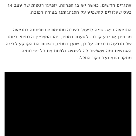
אתגרים חדשים. כאשר יש בו הפרעה, יופיעו רגשות של עצב או
כעס שעלולים להשפיע על התנהגותנו בצורה הפוכה.
התוצאה היא נטייה לפעול בצורה מסוימת שהתפתחה כתוצאה
מניסיון או ידע קודם. לטענת דמסיו, זהו המאפיין הבסיסי ביותר
של תודעה תבונית. על כן, טוען דמסיו, רגשות הם הקרקע לבינה
האנושית ומה שאפשר לה לשגשג ולפתח את כל יצירותיה –
מחקר התא ועד חקר החלל.