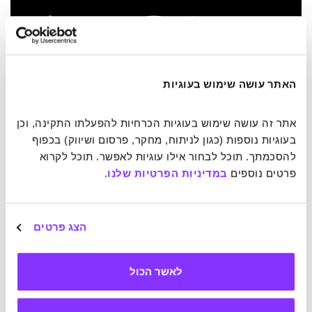
2001: אודיסיאה בחלל.
מחשב העל "האל 9000" חושף את תחושותיו
האתר עושה שימוש בעוגיות
ורגשותיו. מדע בדיוני או עתיד אפשרי?
אתר זה עושה שימוש בעוגיות הכרחיות להפעלתו התקינה, וכן 
עלייתן של המכונות
בעוגיות נוספות (כגון לניתוח, מחקר, פרסום ושיווק) בכפוף 
להסכמתך. תוכל לבחור אילו עוגיות לאפשר. תוכל לקרוא 
פרטים נוספים 
במדיניות הפרטיות שלנו
.
חלק ממה שהביאה עימה ההתקדמות הטכנולוגית הוא המסע
לפיתוח אינטליגנציה מלאכותית. סרטי וספרי המדע הבדיוני
מנבאים לנו עתיד שבו בינת המכונות תשתווה ואף תתעלה על זו
של בני האדם, או כזה שבו ניתן להעביר את תודעתנו אל מכונות
הצג פרטים
ובכך לזכות בחיי נצח. האם, לאור התיאוריה של דמסיו, זה
אפשרי?
לאשר הכול
את עמדתו של דמסיו בסוגיה זו שוטח המחבר ומומחה המדיה