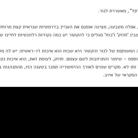
פד"
, מאשררת לנור.
אפלה מטבעה, מציגה אומנם את העניין בדרמטיות שנראית קצת מרוחק
ין 'חוזק' ו'כוח' מגלים כי להקטור יש כמה נקודות רלוונטיות לחיינו 
המשותפת של לנור והקטור היא שכוח הוא איכות דו-ראשית: יש לה מט
ספת – שימור והתרחבות לשם עצמם. חוזק, לעומת זאת, הוא איכות נק
ותו לא. מקרים שונים לאורך ההיסטוריה תמכו בטענה הזו, מהתנהגות ב
המקראי של איוב.