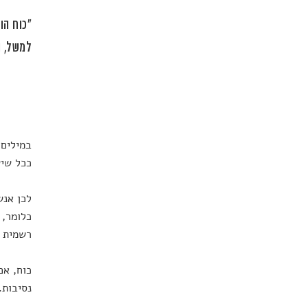
"כוח הו
למשל, 
במילים 
ככל שיש
לכן אנש
כלומר, 
רשמית ו
כוח, אם
נסיבות.