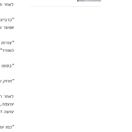
לאחר תב
"כרביעי
אפשר גם
"צורות 
האוויר"
"בסופו 
"חוזק ו
לאחר רג
עוצמה, 
עושה ד
"כמו ער