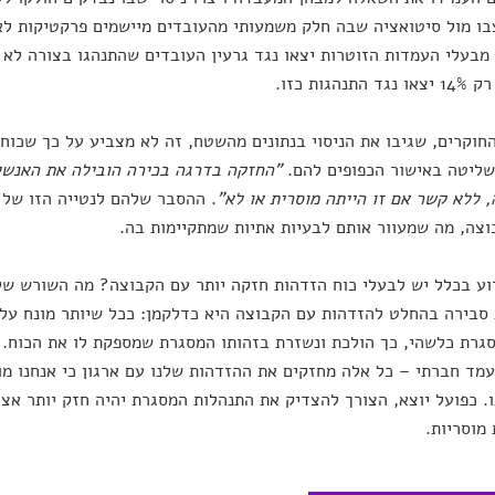
בו מול סיטואציה שבה חלק משמעותי מהעובדים מיישמים פרקטיקות לא 
ל-40% מבעלי העמדות הזוטרות יצאו נגד גרעין העובדים שהתנהגו בצורה לא
התנהגות כזו.
חוקרים, שגיבו את הניסוי בנתונים מהשטח, זה לא מצביע על כך שכוח
שליטה באישור הכפופים להם.
"החזקה בדרגה בכירה הובילה את האנשי
 ללא קשר אם זו הייתה מוסרית או לא"
. ההסבר שלהם לנטייה הזו של 
צה, מה שמעוור אותם לבעיות אתיות שמתקיימות בה.
ע בכלל יש לבעלי כוח הזדהות חזקה יותר עם הקבוצה? מה השורש של
סבירה בהחלט להזדהות עם הקבוצה היא כדלקמן: ככל שיותר מונח על 
גרת כלשהי, כך הולכת ונשזרת בזהותו המסגרת שמספקת לו את הכוח. 
מד חברתי – כל אלה מחזקים את ההזדהות שלנו עם ארגון כי אנחנו מו
ו. כפועל יוצא, הצורך להצדיק את התנהלות המסגרת יהיה חזק יותר אצל 
 מוסריות.