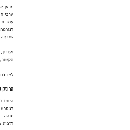
מכאן אנ
ערכי חז
עמדות ב
לנורמה 
שנראה כ
ועדיין,
הקטור, 
לאו דוו
החוזק ש
היחס בי
למקרא א
תוהה כי
לזכות ב