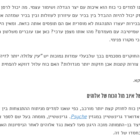
ו למדים כי כוח הוא איכות עם יצר הגדלה ושימור עצמי. מה יכול לרסן 
ק יכול להיות ההבדל בין בכיר עם עיוורון לעוולות ובין בכיר שמזהה או
כירות יעצרו התנהגות לא מוסרית אם הם תופסים אותה כזאת. ומאין הי
שמיטיבה עם מעמדם? מהו אותו מצפן ערכי? כאן אנו עוברים משלטון ה
י מקורו פנימי.
 החוקרים מסכמים בכך שלבעלי עמדות נמוכות יש
"עין צלולה יותר לזיהו
צורות קטנות אכן חזקות יותר מגדולות? האם כוח עלול דווקא להפחית 
קא.
ל איוב מול הכוח של אלוהים
ן כוח לחוזק קצת יותר מורכב, כפי שאנו למדים מניתוח ההתנצחות בין 
דוארד גרינשטיין במגזין
Psyche
. גרינשטיין, מומחה בעל שם לספר א
צד בן-התמותה מוכה היגון מעז לצאת נגד אלוהים לאחר הניסיונות האכ
חסדו של זה.