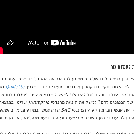
 לעמדת כוח
מנגנון הפסיכולוגי של כוח מסייע להבהיר את ההבדל בין שתי האיכויות.
ר למנהיגות ותקשורת קמרון אנדרסון מתארים יחד במגזין
Quillette
מספ
ם איך עובד כוח. הכתבה שואלת למעשה מדוע אנשים בעמדות כוח אינ
 של הכפופים להם? למשל את הונאת מהנדסי
פולקסוואגן
שרימו בתוצאות
ו את אנשי חברת הייעוץ הפיננסי
SAC
שהשתמשו במידע פנימי בהשקעו
יו אלה עובדים מן השורה שביצעו הונאה בידיעת מנהליהם, אך האחרוני
 העמידו את השאלה למבחן המעבדה ויצרו ניסוי שבו נבדקים חולקו לע