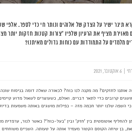
רא תיגר ישיר על הצדק של אלוהים ונותר חי כדי לספר. אלפי שנ
 מאוירת מציף את הרעיון שלפיו "צורות קטנות חזקות יותר מצור
ים מלמדים על התמודדות עם כוחות גדולים מאיתנו?
חי
|
6 אוקטובר, 2021
 אותנו לחזקים? מה מקנה לנו כוח? לכאורה שאלה דומה בניסוח שונה
שגים קרובים כדי לתאר דברים. ואולם, כשעוצרים לשאול מדוע קיימים
י השפה שלנו יותר חכמה מזה – כפילות מושגים באותה משמעות בדיוק 
ן להחליף אוטומטית בין 'חזק' ובין 'בעל-כוח'? כאשר לנור, ערפדית 
ת, בן שיחה הקוסם הקטור מעמיד אותה על טעותה. השניים משוחחים ב