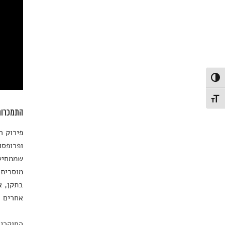
פעל/כבה ניגודיות גבוהה
תג גודל גופן
התמכרות
פירוק ה
ופרופסו
שממחישי
מוסרית
בתקן, א
אחרים ה
החוקרים