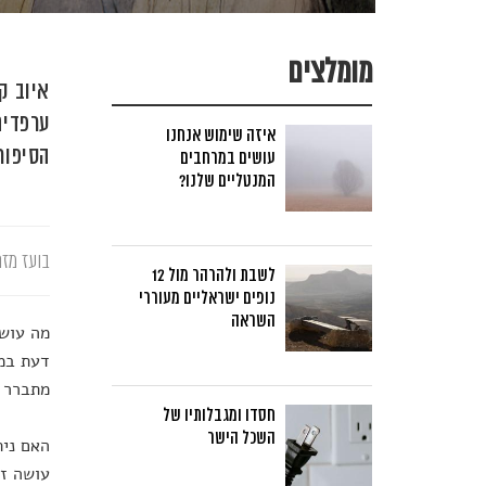
מומלצים
איוב ק
ערפדים
איזה שימוש אנחנו
הסיפור
עושים במרחבים
המנטליים שלנו?
בועז מזר
לשבת ולהרהר מול 12
נופים ישראליים מעוררי
השראה
מה עושה
דעת במו
מתברר כ
חסדו ומגבלותיו של
השכל הישר
האם נית
עושה זא