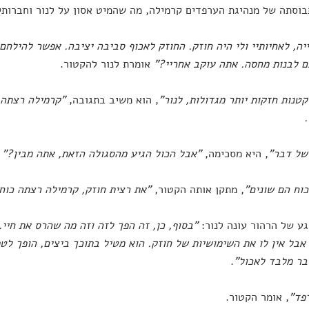
וסתה של מנהיגת הערפדים קרמילה, מה שהמיט אסון על לנור וחברותי
יה, לאחיותיי ולי היה חוזק. החוזק לאכוף סביבה יציבה. אפשר להילחם
 לבנות מחסה. אתה עוקב אחריי?"
אומרת לנור להקטור.
קטנות חזקות יותר מגדולות, לנור"
, הוא משיב בתגובה,
"קרמילה רצתה 
.
של דבר"
, היא מסכימה,
"אבל הכול הגיע מהסגולה הזאת, אתה מבין?"
כוח הם שונים"
, מתקן אותה הקטור,
"את רצית חוזק, קרמילה רצתה כוח
ע של הרהור עונה לנור:
"בסוף, כן, זה הפך לזה וזה מה שהרס את חיי.
אבל אין לו את השימושיות של חוזק. הוא מטיל בתוכך ביצים, הופך לט
בר מלבד לאכול"
.
פד"
, אומר הקטור.