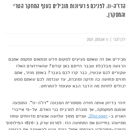
הדז'ה-וו. לפניכם 5 רעיונות מובילים בענף המחקר הטרי
והמסקרן.
ירדן להבי
|
11 אוגוסט, 2021
מכירים את זה שאתם מגיעים למקום חדש ופתאום תוקפת אתכם
הרגשה מבלבלת שכבר הייתם כאן קודם? שהאירועים האלו
שקורים לכם עכשיו, כבר קרו לכם בעבר? באופן מוזר, אתם
חווים תחושה כה חזקה ומוכרת, עד שנדמה לכם שאתם ממש
יכולים לחזות מה הדבר הבא שעומד להתרחש.
זוהי בדיוק אותה חוויה מסתורית המכונה "דז'ה-וו". התופעה
אומנם חמקמקה, אך מוכרת למרבית בני האדם. על-פי אייברי
הארט ב-
Discover
, שניים מתוך שלושה אנשים מדווחים שחוו
מתישהו בחייהם את התחושה הזו. למרות שרק ב-1876 הפילוסוף
והפרה-פסיכולוג הצרפתי אמיל בורק טבע לראשונה את הביטוי