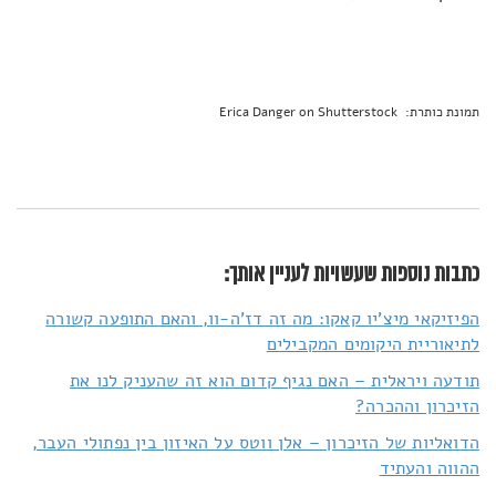
תמונת כותרת: Erica Danger on Shutterstock
כתבות נוספות שעשויות לעניין אותך:
הפיזיקאי מיצ'יו קאקו: מה זה דז'ה-וו, והאם התופעה קשורה
לתיאוריית היקומים המקבילים
תודעה ויראלית – האם נגיף קדום הוא זה שהעניק לנו את
הזיכרון וההכרה?
הדואליות של הזיכרון – אלן ווטס על האיזון בין נפתולי העבר,
ההווה והעתיד