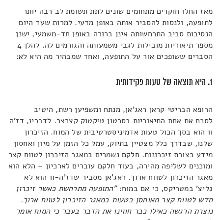
מאז החלו חוקרים מתחומים שונים לתת תשומת לב רבה יותר
לתופעה, ולנסות להסביר אותה באופן מדעי. למרות שעד היום
הנסיבות סביב התרחשותה אינן ברורה באופן חד-משמעי, ישנן
מספר תיאוריות מובילות לגבי משמעותה והגורמים לה. להלן 4
הסברים ששופכים אור על התופעה, ואחד שמבהיר מה היא לא:
1. היא תוצאה של טעות פקידותית
הרופא הבריטי קראן ראג'אן, מנתח ומשפיען רשת, היטיב
לסכם את אחת התיאוריות בסרטון טיקטוק קצרצר. לדבריו, דז'ה
וו הוא בסך הכול טעות אדמיניסטרטיבית של המוח. הזיכרון
שלנו, שבדרך כלל מצטיין בתיוק, עמל כל הזמן על מיון ואחסון
מידע בצורת זיכרונות. חלקם נשמרים במאגר הזיכרון לטווח קצר
ומוכנים לשליפה מהירה, בעוד חלקם עוברים לארכיון – הלא הוא
מאגר הזיכרון לטווח ארוך. ראג'אן מסביר שדז'ה-וו הוא לא
גליצ' במטריקס, כי אם במוח:
"התופעה מתרחשת כאשר זיכרון
חדש לטווח קצר מאוחסן בטעות במאגר הזיכרון לטווח ארוך.
נוצרת הרגשה כאילו כבר חווינו את הדבר בעבר כי המוח אומר