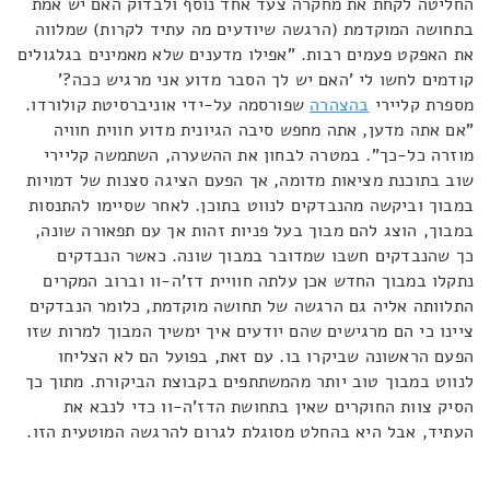
החליטה לקחת את מחקרה צעד אחד נוסף ולבדוק האם יש אמת
בתחושה המוקדמת (הרגשה שיודעים מה עתיד לקרות) שמלווה
את האפקט פעמים רבות. "אפילו מדענים שלא מאמינים בגלגולים
קודמים לחשו לי 'האם יש לך הסבר מדוע אני מרגיש ככה?'
מספרת קליירי
בהצהרה
שפורסמה על-ידי אוניברסיטת קולורדו.
"אם אתה מדען, אתה מחפש סיבה הגיונית מדוע חווית חוויה
מוזרה כל-כך". במטרה לבחון את ההשערה, השתמשה קליירי
שוב בתוכנת מציאות מדומה, אך הפעם הציגה סצנות של דמויות
במבוך וביקשה מהנבדקים לנווט בתוכן. לאחר שסיימו להתנסות
במבוך, הוצג להם מבוך בעל פניות זהות אך עם תפאורה שונה,
כך שהנבדקים חשבו שמדובר במבוך שונה. כאשר הנבדקים
נתקלו במבוך החדש אכן עלתה חוויית דז'ה-וו וברוב המקרים
התלוותה אליה גם הרגשה של תחושה מוקדמת, כלומר הנבדקים
ציינו כי הם מרגישים שהם יודעים איך ימשיך המבוך למרות שזו
הפעם הראשונה שביקרו בו. עם זאת, בפועל הם לא הצליחו
לנווט במבוך טוב יותר מהמשתתפים בקבוצת הביקורת. מתוך כך
הסיק צוות החוקרים שאין בתחושת הדז'ה-וו כדי לנבא את
העתיד, אבל היא בהחלט מסוגלת לגרום להרגשה המוטעית הזו.