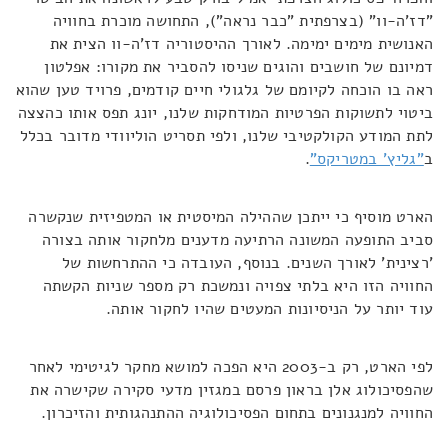
"דז'ה-וו" (בצרפתית "כבר נראה"), התחושה מוכרת בחוויה
האנושית מימים ימימה. לאורך ההיסטוריה דז'ה-וו הצית את
דמיונם של חושבים והוגים שניסו להסביר את מקורו: אפלטון
ראה בו הוכחה לקיומם של גלגולי חיים קודמים, פרויד טען שהוא
ביטוי לתשוקות הפרטיות המודחקות שלנו, יונג תפס אותו כהצצה
לתת המודע הקולקטיבי שלנו, ולפי תסריט הוליוודי מדובר בכלל
ב
"גליץ' במטריקס"
.
הארט מוסיף כי ייתכן שההילה המיסטית או המטפיזית שנקשרה
סביב התופעה המשונה הרתיעה מדענים מלחקור אותה בצורה
'רצינית' לאורך השנים. בנוסף, העובדה כי ההתרחשות של
החוויה הזו היא בלתי צפויה ונמשכת רק מספר שניות הקשתה
עוד יותר על הניסיונות המעטים שהיו לחקור אותה.
לפי הארט, רק ב-2003 היא הפכה למושא מחקר לגיטימי לאחר
שהפסיכולוג אלן בראון פרסם במגזין מדעי סקירה שקישרה את
החוויה למנגנונים בתחום הפסיכולוגיה ההתנהגותית והזיכרון.