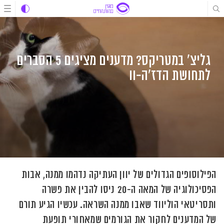
לג
לג
לג
תוכן
תוכן
ניווט
גליצ' במטריקס? מדענים מציגים 5 הסברים
לתחושת הדז'ה-וו
הפילוסופים הגדולים של יוון העתיקה נדהמו ממנה, אבות
הפסיכולוגיה של המאה ה-20 ניסו להבין את פשרה
ותסריטאי הוליווד שאבו ממנה השראה. עכשיו הגיע תורם
של המדענים לחקור את הגורמים שמאחורי תופעת