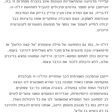
קליירי מדגישה שהתיאוריות השונות אינן בהכרח מתחרות זו בזו,
ושייתכן שיש מספר גורמים שיכולים להוביל לתחושת דז'ה-וו.
לדבריה, גם אם המדע אינו מבין עדיין בדיוק את הנסיבות
שגורמות לאפקט, עצם העובדה שחוקרים אותו ברצינות כבר
יכולה לסייע לשפוך אור נוסף על תופעות הקשורות לקוגניציה
וזיכרון.
דז'ה-וו, כמו גם התחושה של מילה שעומדת 'על קצה הלשון' או
סיטואציה שבה פוגשים אדם מוכר ולא מצליחים להיזכר בשמו,
שייכות כולן לתחום המטא-זיכרון: הידיעה שמשהו נמצא בזיכרון
שלנו, ללא היכולת לזכור את הדבר עצמו.
ייתכן שהסיבה האמיתית לכך שחוויית הדז'ה-וו מבלבלת
ומקסימה אותנו כאחד טמונה בכך שהיא מאפשרת לנו הצצה
לגלגלי המוח שלנו בפעולה. בשגרה אנחנו כל-כך עסוקים
במשימותינו היומיומיות, שנדירות הפעמים שאנו עוצרים לשים
לב למחשב העל המופלא שמאפשר לנו את כל היכולות האלו.
ובדיוק כמו כל מנגנון משומן היטב, אנחנו נוטים להבחין ולהיזכר
בו רק כשיש בו גליצ'.