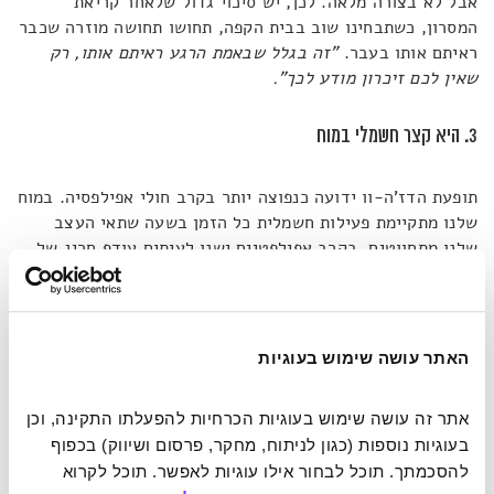
אבל לא בצורה מלאה. לכן, יש סיכוי גדול שלאחר קריאת
המסרון, כשתבחינו שוב בבית הקפה, תחושו תחושה מוזרה שכבר
ראיתם אותו בעבר.
"זה בגלל שבאמת הרגע ראיתם אותו, רק
שאין לכם זיכרון מודע לכך".
3. היא קצר חשמלי במוח
תופעת הדז'ה-וו ידועה כנפוצה יותר בקרב חולי אפילפסיה. במוח
שלנו מתקיימת פעילות חשמלית כל הזמן בשעה שתאי העצב
שלנו מתחווטים. בקרב אפילפטיים ישנו לעיתים עודף חריג של
פעילות חשמלית שבא לידי ביטוי כהתקף. תיאוריה נוספת שמציג
הארט היא שהחוויה היא למעשה סוג של התקף מזערי הפוקד גם
אנשים שאינם אפילפטיים.
"המוח פשוט מחטיא קצת בירי וזה מה
שגורם לתחושה"
, הוא מסביר.
"הדבר מתיישב גם עם העובדה
האתר עושה שימוש בעוגיות
שצעירים ובני נוער נוטים לחוות דז'ה-וו יותר מאשר מבוגרים.
המוח עסוק יותר בחיווט בשנים האלו, מה שמגביר את הסיכויים
אתר זה עושה שימוש בעוגיות הכרחיות להפעלתו התקינה, וכן 
לטעויות".
בעוגיות נוספות (כגון לניתוח, מחקר, פרסום ושיווק) בכפוף 
להסכמתך. תוכל לבחור אילו עוגיות לאפשר. תוכל לקרוא 
4. היא מתעוררת במרחבים מוכרים