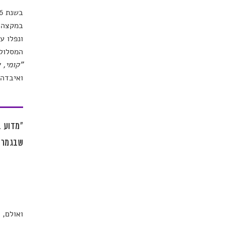
בשנת 2016 פרסם ה-
ונפלו ע
המסלול,
"קומי, 
ואיבדה 
"מדוע ב
שבגמר ה
ואולם, 