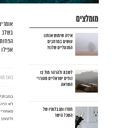
מומלצים
אומרים
בשלב מ
איזה שימוש אנחנו
הפחות 
עושים במרחבים
המנטליים שלנו?
אפילו 
לשבת ולהרהר מול 12
בועז מזר
נופים ישראליים מעוררי
השראה
במבחני 
לא היה 
חסדו ומגבלותיו של
מאחורי 
השכל הישר
ולטעון 