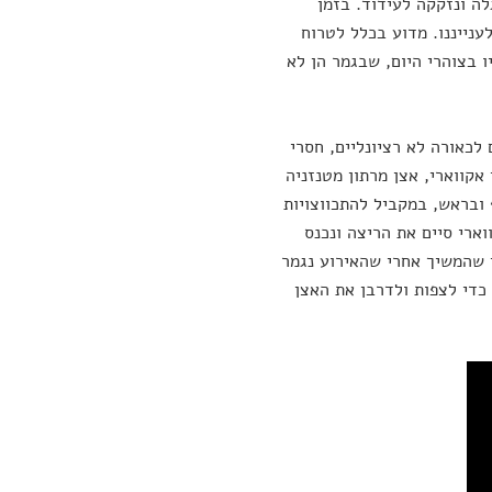
ה ונזקקה לעידוד. בזמן
נייננו. מדוע בכלל לטרוח
 בצוהרי היום, שבגמר הן לא
לכאורה לא רציונליים, חסרי
אקווארי, אצן מרתון מטנזניה
ברך, בכתף ובראש, במקביל להתכווצויות
ארי סיים את הריצה ונכנס
 שהמשיך אחרי שהאירוע נגמר
כדי לצפות ולדרבן את האצן