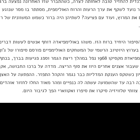
לנדית להחזיר טובה לאחותה לצרה, כשהתברר שזו האחרונה נפצעה ברגל
 נועד לשקף את ערך הרעות והרוח האולימפית, מסתתר בו מסר שנוגע לע
את המרוץ, ועוד עם פציעה? לשתיהן היה ברור כשמש המשוונית של ריו
סיפור היחיד ברוח הזו. משהו באולימפיאדה דוחף אנשים לעשות דברים 
בערוץ היוטיוב הרשמי של המשחקים האולימפיים פורסם סיפורו של ג'ון 
שבאולימפיאדת מקסיקו 1968 נפל במהלך ריצת הגמר וספג פגיעות ב
שעבור אצנים אחרים היוו את סוף הריצה. מדדה על ברכו החבושה, אקוו
ן כשטקס הענקת המדליות כבר נגמר והקהל התפזר. ההפתעה על האצן
ה רבה עד שהשמועה עשתה לה כנפיים ומהר מאוד החלו לחזור אוהדים 
צוותי טלוויזיה סיקרו את סיפרו ואקווארי הפך לגיבור היום.