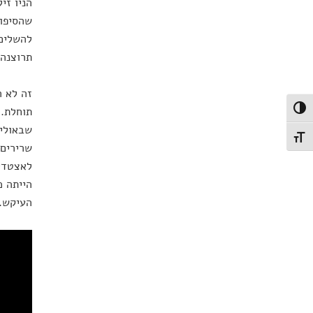
הניו זי
שהסיפור
להשלים 
תרוצנה.
זה לא ה
תוחלת. 
פעל/כבה ניגודיות גבוהה
תג גודל גופן
שרירים 
לאצטדיו
הייתה כ
העיקש. 