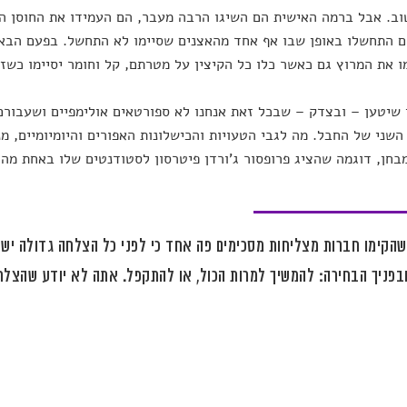
וב. אבל ברמה האישית הם השיגו הרבה מעבר, הם העמידו את החוסן ה
ם התחשלו באופן שבו אף אחד מהאצנים שסיימו לא התחשל. בפעם הבאה
ו את המרוץ גם כאשר כלו כל הקיצין על מטרתם, קל וחומר יסיימו כשזו
 שיטען – ובצדק – שבכל זאת אנחנו לא ספורטאים אולימפיים ושעבורם
שני של החבל. מה לגבי הטעויות והכישלונות האפורים והיומיומיים, מ
בחן, דוגמה שהציג פרופסור ג'ורדן פיטרסון לסטודנטים שלו באחת מהר
שהקימו חברות מצליחות מסכימים פה אחד כי לפני כל הצלחה גדולה יש
ובפניך הבחירה: להמשיך למרות הכול, או להתקפל. אתה לא יודע שהצלח