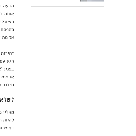
הדעה הש
אותה בז
רציונלי
תתפתח ב
אז מה א
זהירות 
רגע עם 
בפנינו?
או ממשי
חידוד כ
ליפול א
מאליו מ
להיות ת
באישיות