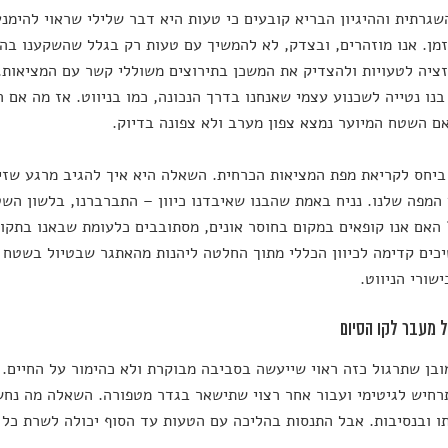
גרתית וההיגיון הבריא קובעים כי טעות היא דבר שלילי שראוי להימנע
מן. אנו מוזהרים, ובצדק, לא להמשיך עם טעות רק בגלל שהשקענו בה 
זציה לטעויות ולהצדיק את המשכן בתירוצים משוללי קשר עם המציאות
נו נטייה לשכנוע עצמי שאנחנו בדרך הנכונה, כמו בניווט. אז מה אם 
ם השטח המיוער נמצא צפון מערב ולא צפונה בדיוק.
ביחס לקריאת מפת המציאות הכרחית. השאלה היא איך להגיב מרגע שזיה
המפה שלנו. נניח באמת שהבנו שאיבדנו כיוון – התברברנו, בלשון השט
 האם אנו קופאים במקום בחוסר אונים, מסתובבים כלעומת שבאנו בתקו
כים קדימה לכיוון הכללי מתוך החלטה ליהנות מהאתגר שבטיול בשטח 
ישורי הניווט.
ל מעבר לקו הסיום
ובן שתרגול כזה ראוי שייעשה בסביבה מבוקרת ולא כהימור על החיים. 
רחיש לגיטימי ועבור אחר רצוי שתישאר בגדר מטפורה. השאלה מה נחש
ו ובנסיבות. אבל התנסות בהליכה עם הטעות עד הסוף יכולה לשרת כל 