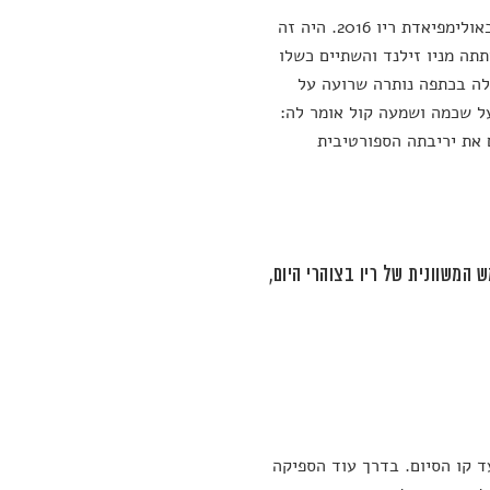
סיפור על אירוע יוצא דופן שהתרחש באולימפיאדת ריו 2016. היה זה
אחור בעמיתתה מניו זילנד והשתיים כשלו
לה בכתפה נותרה שרועה על
ל שכמה ושמעה קול אומר לה:
 את יריבתה הספורטיבית
המשוונית של ריו בצוהרי היום,
 קו הסיום. בדרך עוד הספיקה