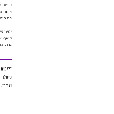
סיפור ט
אותו. ה
הם סיימ
יטען מי
מהקצה ה
גרוע במ
"יזמים 
כישלון 
נגדך".