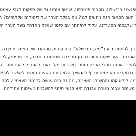
גשנו בכישלון, מסביר פיטרסון, שוטף אותנו גל של ספקות לגבי עצמנו
האם התואר הזה מתאים לנו? מה בכלל הערך של לימודים אקדמיים? הש
 שלבסוף הסטודנט עלול להיוותר עם סימן שאלה מהדהד מעל הערך העצמ
רך להתמודד עם
"מיקרו כישלון"
היא פירוק מהיסוד של המסגרת שבה נ
אחרות, האם טעות אחת בכיוון מחייבת שנסתובב חזרה, או שנפסיק ללכת
להציב אותנו חסרי אונים וחסרי תשובות וקל מאוד להתחיל להתבוסס בס
 ובמקרים מסוימים עדיף להמשיך הלאה עם הטעות מאשר לאפשר לספק
י. לולא קמו והמשיכו האצנים, מה זה היה עושה לדימוי העצמי שלהם
שימה עבור מטרה אבודה היא תנאי חיוני להשלמת משימות עתידיות.