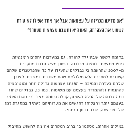
"אם מדינה מכריזה על עצמאות אבל אף אחד אפילו לא טורח
לשמוע את הצהרתה, האם היא נחשבת עצמאית מעתה?"
בדומה לקשר שבין ילד להורה, גם במערכות יחסים רומנטיות
נצפו ממצאים דומים. מנדוזה-דנטון מציג סדרת מחקרים
מ-2007 שהראתה כי נבדקים שהעידו על כך שהפרטנרים שלהם
קשובים למסרים הלא מילוליים שהם משדרים ומגיבים לצורך
שלהם בעזרה ותמיכה – הפגינו עצמאות גדולה יותר ומוטיבציה
להתנסות ולהתמודד בעצמם עם משימות. כמו כן, נבדקים שחוו
רמה גבוהה של הכלה רגשית, קבלה ונחמה מצד בני זוגם האמינו
בעצמם יותר והצליחו להגשים את מטרותיהם לעתיד במסגרת זמן
של חצי שנה, שבה נבחן הניסוי.
במילים אחרות, מסתמן כי ברוב המקרים אין מה לחשוש מחיבוק