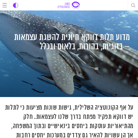
לג
לג
לג
תוכן
תוכן
ניווט
מדוע תלות דווקא חיונית להשגת עצמאות
– בזוגיות, בהורות, בלאום ובכלל
על אף הקונוטציה השלילית, גישות שונות מציעות כי לתלות
יש דווקא תפקיד מפתח בדרך שלנו לעצמאות. חלק
מהתיאוריות עוסקות ביחסים בינאישיים ובתוך המשפחה,
אך הן עשויות להאיר גם צדדים במערכות יחסים רחבות