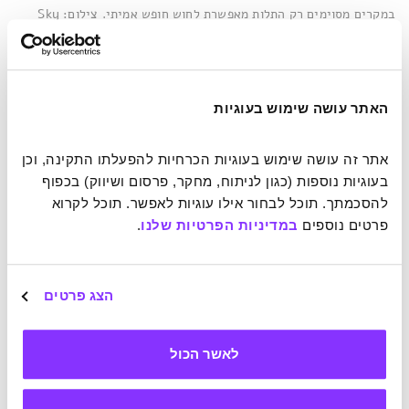
במקרים מסוימים רק התלות מאפשרת לחוש חופש אמיתי. צילום: Sky
Antonio / Shutterstock
מה שעשוי להפתיע הוא שגם בין מדינות מתקיים המתח שבין
תלות לעצמאות. בכתבה שפורסמה ב-
BBC
פורשים הכותבים
האתר עושה שימוש בעוגיות
מספר מקרי בוחן של מדינות-בשאיפה ודנים במאפיינים הנדרשים
על-מנת שיוכרו באופן רשמי כישויות ריבוניות. ארבעת מאפייני
אתר זה עושה שימוש בעוגיות הכרחיות להפעלתו התקינה, וכן 
הבסיס – שאינם מהווים אישור לעצמאות אלא מעין סף כניסה
בעוגיות נוספות (כגון לניתוח, מחקר, פרסום ושיווק) בכפוף 
להגשת המועמדות – הם: אוכלוסייה קבועה (במידת מה),
להסכמתך. תוכל לבחור אילו עוגיות לאפשר. תוכל לקרוא 
טריטוריה, ממשלה או גוף ניהולי מתפקד כלשהו והיכולת לנהל
פרטים נוספים 
במדיניות הפרטיות שלנו
.
יחסים עם מדינות אחרות כריבונות.
באופן שמרגיש קצת אירוני אבל ברור לחלוטין, ההכרה
הצג פרטים
בעצמאותה של מדינה תלויה בצורה שבה המדינות האחרות רואות
אותה. כלומר, כדי להיות עצמאית עליה להיות תלויה באחרים
ובקיום של מערכות יחסים עימם. נשאל אחרת: אם מדינה מכריזה
לאשר הכול
על עצמאות אבל אף אחד אפילו לא טורח לשמוע את הצהרתה,
האם היא נחשבת עצמאית מעתה?
"למעשה, בלתי אפשרי עבור