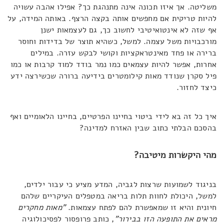
משליטה. אך איזו תכונה אינה מתנהגת כך? אפילו אהבה עשויה
להיות טריקית אם מחפשים אותה בקצה הרצף. באותה המידה, על
אף שזה לא אינטואיטיבי לחשוב כך, גם לעצמאות ישנן
מורכבויות משל עצמה. למשל, כשהיא תוצר של בדידות וחוסר
ברירה או פחד מאינטראקציות וקושי לבקש עזרה. במילים
אחרות, אפשר להיות עצמאים כמו נמר בודד למוד קרבות או כמו
פיל סקרן שנודד מאות קילומטרים בידיעה ברורה שכשירצה ידע
כיצד לחזור.
איך כל זה בא לידי ביטוי בחיינו הפרטיים, בחיינו הלאומיים ואף
בהסכם הבלתי כתוב שבין האזרח למדינה?
מהי היקשרות מיטיבה?
בניגוד לשמועות שרצות לגביה, המדע מציע כי עבור ילדים,
למשל, היכולת לחוות תלות בריאה במטפלים העיקריים שלהם
חיונית והיא זו שמאפשרת להם לפתח עצמאות.
"מאות מחקרים
מראים את התופעה הזו בבירור"
, כותב פרופסור לפסיכולוגיה