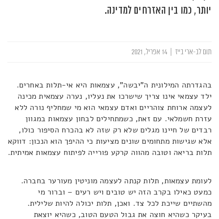
יותר, כמו בין האזרחים למדינה.
תום לב-ארי בייז
|
14 אפריל, 2021
בהגדרתה המילונית ה"יבשה", עצמאות היא אי-תלות באחרים.
ילד עצמאי אינו צריך שישרכו את נעליו, נערה עצמאית מכינה
לעצמה ארוחת צוהריים ואדם עצמאי הוא מי שמחליף נורה ללא
עזרת חשמלאי. עם זאת, כשמתחילים לבחון עצמאות במגוון
רבדים של חיינו מגלים שלא רק שזה לא בהכרח הסיפור כולו,
אלא שגישות מתחומים שונים מציעות כי ההיפך הוא הנכון: דווקא
תלות בריאה וטובה מהווה קרקע פורייה לפיתוח עצמאות אמיתית.
לעומת עצמאות, תלות קנתה לעצמה מוניטין מעורער בחברה.
כמעט כאילו בקרב הזה יש טובים ויש רעים – וברור מי
מהשתיים שייכת לכל צד. ואכן, תלות יכולה להיות שלילית.
בעיקר כשהיא חוצה את גבול הטעם הטוב, כשהיא יוצאת