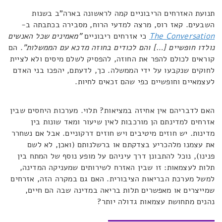
תנועת האזרחים הריבוניים קמה לראשונה בארה"ב בשנות
השבעים. קאז רוס, מרצה למדעי הרוח, מסבירה בכתבתה ב-
The Conversation
כי אזרחים ריבוניים
"מאמינים שכל האנשים
נולדו חופשיים […] והם לכודים בחוזה מדכא עם הממשלות"
. הם
קוראים לכולם להפר את החוזה, להפסיק לשלם מיסים ולא לציית
לחוקים שנקבעו על ידי הממשלה. כך, לדעתם, יהפכו בני האדם
לעצמאיים וחופשיים כפי שהם זכאים לחיות.
האם לדבריהם אין אחיזה במציאות? תלוי. מערכות היחסים שבין
אזרחים למדינתם הן מורכבות לאין שיעור ומאד שונות בין
מדינות. יש חוזים מיטיבים ויש חוזים דרקוניים. אבל אם נשחרר
את עצמנו מלהכריע בצדקתם או ברשלנותם (ואכן, לא לשם
פנינו), נוכל להתבונן דרך עיניהם על מופע נוסף של המתח בין
תלות לעצמאות: זו שבין האזרח לשירותים שמעניקה המדינה,
למשל מערכת הבריאות הציבורית. האם גם במקרה הזה, אזרחים
שמייצרים או מאפשרים תלות בריאה במדינה שבה הם חיים,
נהנים מתחושת עצמאות גדולה יותר?