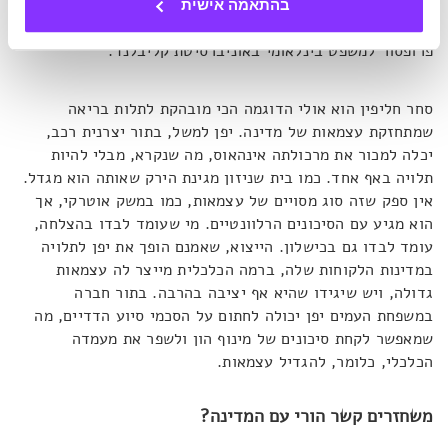
קבוצה להיות עצמאית ולתבוע את מדינתה שלה אלא אם כן
בהתאמה אישית
מדינות חזקות אחרות, מוכנות לתמוך בה"
, אומרת מילנה סטריו,
פרופסור למשפט בינלאומי באוניברסיטת קליבלנד.
סחר חליפין הוא אולי הדוגמה הכי מובהקת לתלות בריאה
שמתחזקת עצמאות של מדינה. יפן למשל, בתור יצרנית רכב,
יכלה למכור את מרכולתה אינהאוס, מה שנקרא, מבלי להיות
תלויה באף אחד. כמו בית שניזון מגינת הירק שאותה הוא מגדל.
אין ספק שזה סוג מסויים של עצמאות, כמו במשק אוטרקי, אך
הוא מגיע עם הסיכונים הרלוונטיים. מי שעומד לבדו בהצלחה,
עומד לבדו גם בכישלון. הייצוא, שאמנם הופך את יפן לתלויה
במדינות הלקוחות שלה, ברמה הכלכלית מייצר לה עצמאות
גדולה, ויש שיגידו שהיא אף יציבה בהרבה. בתור חברה
במשפחת העמים יפן יכולה לחתום על הסכמי סיוע הדדיים, מה
שמאפשר לקחת סיכונים של מינוף הון ולשפר את מעמדה
הכלכלי, כלומר, להגדיל עצמאות.
משחזרים קשר הורי עם המדינה?