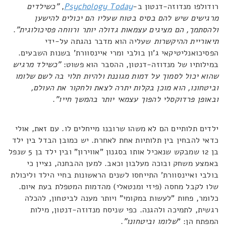
רודולפו מנדוזה-דנטון ב-
Psychology Today
,
"כשילדים
מרגישים שיש להם בסיס בטוח שעליו הם יכולים להישען
ולהסתמך, הם מציגים עצמאות גדולה יותר ורווחה פסיכולוגית"
.
תיאוריית ההיקשרות
שעליה הוא מדבר נהגתה על-ידי
הפסיכואנליטיקאי ג'ון בולבי ומרי איינסוורת' בשנות השבעים.
במילותיו של מנדוזה-דנטון, ההסבר הוא פשוט:
"כשילד מרגיש
שהוא יכול לסמוך על דמות מגוננת ולהיות תלוי בה לשם שלומו
וביטחונו, הוא מוכן בקלות יתרה לצאת ולחקור את העולם,
ובאופן פרדוקסלי להפוך עצמאי יותר בהמשך חייו"
.
ילדים תלותיים הם לא משהו שרובנו מייחלים לו. עם זאת, אולי
כדאי להבחין בין תלותיות אחת לאחרת. יש כמובן הבדל בין ילד
בן 12 שמבקש שנאכיל אותו בסגנון "אווירון" ובין ילד בן 5 שנפל
באמצע משחק ובוכה מעלבון וכאב. למען ההבחנה, נציין כי
בולבי ואיינסוורת' התייחסו לשנים הראשונות בחיי הילד וליכולת
שלו לקבל מחסה (פיזי ומנטאלי) מהדמות המטפלת בעת איום.
כלומר, פחות "לעשות במקומי" ויותר מענה לביטחון, להכלה
רגשית, לתמיכה ולהגנה. כפי שניסח מנדוזה-דנטון, מילות
המפתח הן: "
שלומו וביטחונו"
.