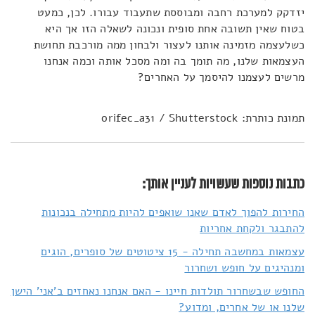
יזדקק למערכת רחבה ומבוססת שתעבוד עבורו. לכן, כמעט
בטוח שאין תשובה אחת סופית ונכונה לשאלה הזו אך היא
כשלעצמה מזמינה אותנו לעצור ולבחון ממה מורכבת תחושת
העצמאות שלנו, מה תומך בה ומה מסכל אותה וכמה אנחנו
מרשים לעצמנו להיסמך על האחרים?
תמונת כותרת: orifec_a31 / Shutterstock
כתבות נוספות שעשויות לעניין אותך:
החירות להפוך לאדם שאנו שואפים להיות מתחילה בנכונות
להתבגר ולקחת אחריות
עצמאות במחשבה תחילה - 15 ציטוטים של סופרים, הוגים
ומנהיגים על חופש ושחרור
החופש שבשחרור תולדות חיינו - האם אנחנו נאחזים ב'אני' הישן
שלנו או של אחרים, ומדוע?