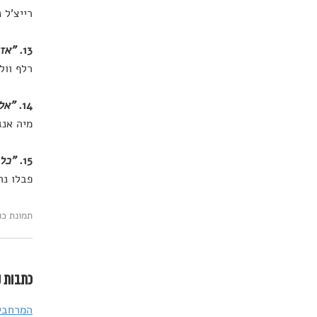
רייצ'ל 
13.
"אזו
רלף וול
14.
"אל
מיה אנג
15.
"כל 
פבלו נר
תמונת כותרת: tterstock
כתבות נ
המרחבים