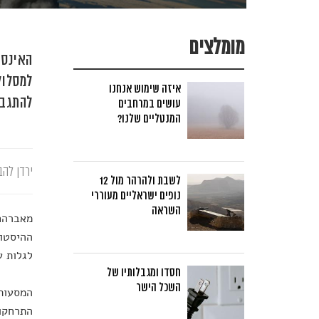
מומלצים
האינסט
למסלול
איזה שימוש אנחנו
להתגבר
עושים במרחבים
המנטליים שלנו?
ירדן להב
לשבת ולהרהר מול 12
נופים ישראליים מעוררי
השראה
מאברהם 
ההיסטור
לגלות ע
חסדו ומגבלותיו של
השכל הישר
המסעות 
התרחקות