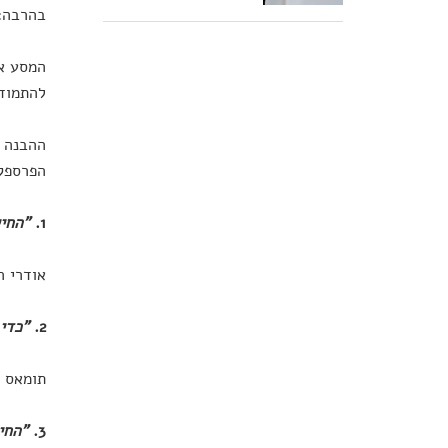
בהרבה: 
המסע אל
להתמודד
ההבנה ה
הפרספקט
1.
"החיי
אודרי ה
2.
"כדי
תומאס ג
3.
"החי