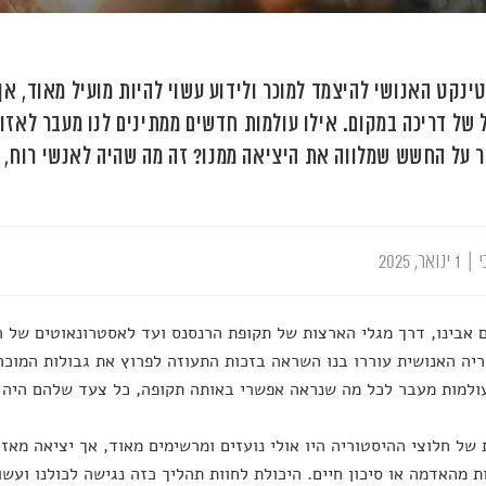
ינקט האנושי להיצמד למוכר ולידוע עשוי להיות מועיל מאוד, אך 
 של דריכה במקום. אילו עולמות חדשים ממתינים לנו מעבר לאזור
 על החשש שמלווה את היציאה ממנו? זה מה שהיה לאנשי רוח, ת
י
|
1 ינואר, 2025
אבינו, דרך מגלי הארצות של תקופת הרנסנס ועד לאסטרונאוטים של הע
יה האנושית עוררו בנו השראה בזכות התעוזה לפרוץ את גבולות המוכר
ולמות מעבר לכל מה שנראה אפשרי באותה תקופה, כל צעד שלהם היה צ
של חלוצי ההיסטוריה היו אולי נועזים ומרשימים מאוד, אך יציאה מאזו
 מהאדמה או סיכון חיים. היכולת לחוות תהליך כזה נגישה לכולנו ועש