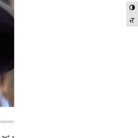
פעל/כבה ניגודיות גבוהה
תג גודל גופן
התהפוכות
7.
"אל 