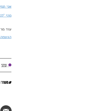
אני תמי
מהי 'למ
עוד מרד
הגשמה ב
שינוי
#
מעורר 