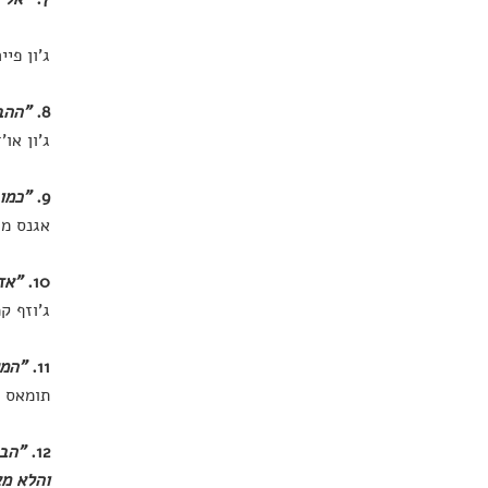
ג'ון פיי
8.
"ההב
ג'ון או'
9.
"כמו
אגנס מר
10.
"אזו
ג'וזף ק
11.
"המק
תומאס מ
12.
"הבי
והלא מא