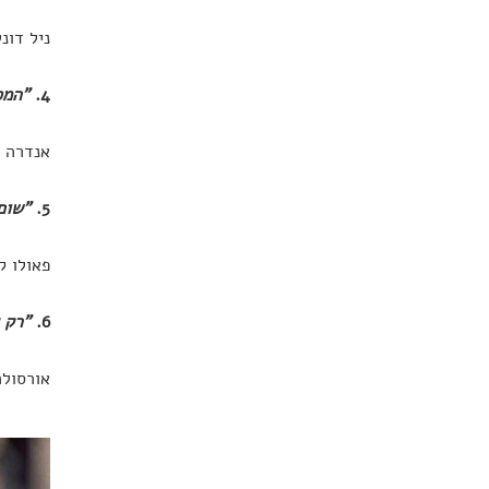
ניל דונ
4.
"המס
אנדרה ג
5.
"שום
פאולו ק
6.
"רק 
אורסולה